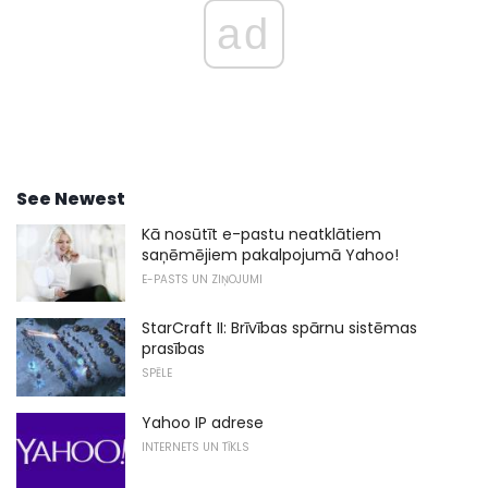
ad
See Newest
Kā nosūtīt e-pastu neatklātiem
saņēmējiem pakalpojumā Yahoo!
E-PASTS UN ZIŅOJUMI
StarCraft II: Brīvības spārnu sistēmas
prasības
SPĒLE
Yahoo IP adrese
INTERNETS UN TĪKLS