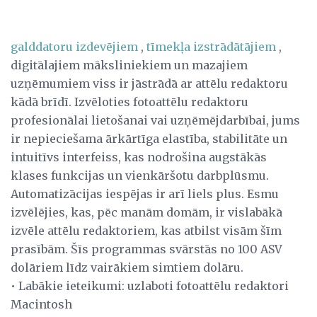
galddatoru izdevējiem
,
tīmekļa izstrādātājiem
,
digitālajiem māksliniekiem un mazajiem
uzņēmumiem viss ir jāstrādā ar attēlu redaktoru
kādā brīdī. Izvēloties fotoattēlu redaktoru
profesionālai lietošanai vai uzņēmējdarbībai, jums
ir nepieciešama ārkārtīga elastība, stabilitāte un
intuitīvs interfeiss, kas nodrošina augstākās
klases funkcijas un vienkāršotu darbplūsmu.
Automatizācijas iespējas ir arī liels plus. Esmu
izvēlējies, kas, pēc manām domām, ir vislabākā
izvēle attēlu redaktoriem, kas atbilst visām šīm
prasībām. Šīs programmas svārstās no 100 ASV
dolāriem līdz vairākiem simtiem dolāru.
• Labākie ieteikumi: uzlaboti fotoattēlu redaktori
Macintosh