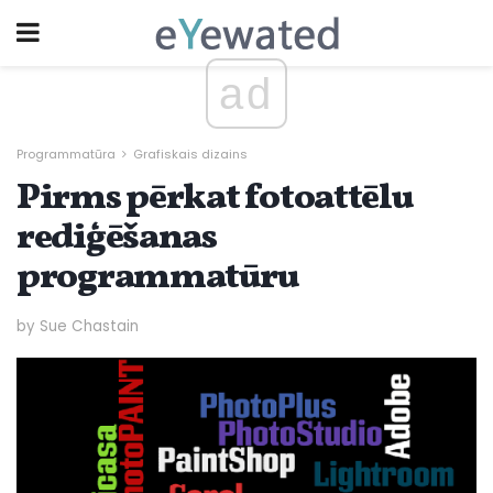
ad
Programmatūra
Grafiskais dizains
Pirms pērkat fotoattēlu
rediģēšanas
programmatūru
by Sue Chastain