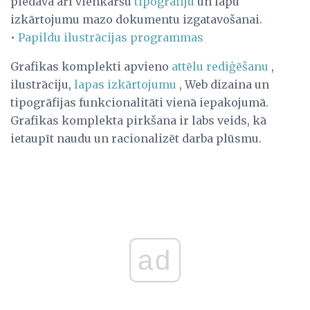
piedāvā arī vienkāršu
tipogrāfiju
un lapu
izkārtojumu mazo dokumentu izgatavošanai.
•
Papildu ilustrācijas programmas
Grafikas komplekti apvieno
attēlu rediģēšanu
,
ilustrāciju,
lapas izkārtojumu
, Web dizaina un
tipogrāfijas funkcionalitāti vienā iepakojumā.
Grafikas komplekta pirkšana ir labs veids, kā
ietaupīt naudu un racionalizēt darba plūsmu.
ad