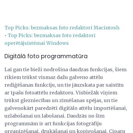
Top Picks: bezmaksas foto redaktori Macintosh
•
Top Picks: bezmaksas foto redaktori
operētājsistēmai Windows
Digitālā foto programmatūra
Lai gan tie bieži nodrošina daudzas funkcijas, šiem
rīkiem trūkst vismaz dažu galveno attēlu
rediģēšanas funkciju, un tie jāuzskata par saistītu
ar īpašu fotoattēlu redaktoru. Visbiežāk viņiem
trūkst glezniecības un zīmēšanas spējas, un tie
galvenokārt paredzēti digitālo attēlu importēšanai,
uzlabošanai un labošanai. Daudzās no šīm
programmām ir arī funkcijas fotogrāfiju
organizēšanai, drukāšanai un kopīgošanai. Ciparu