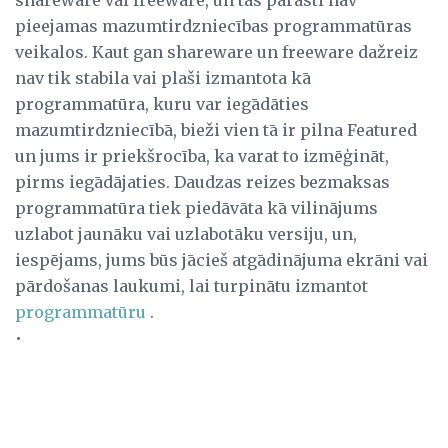
shareware vai freeware, un tās parasti nav
pieejamas mazumtirdzniecības programmatūras
veikalos. Kaut gan shareware un freeware dažreiz
nav tik stabila vai plaši izmantota kā
programmatūra, kuru var iegādāties
mazumtirdzniecībā, bieži vien tā ir pilna Featured
un jums ir priekšrocība, ka varat to izmēģināt,
pirms iegādājaties. Daudzas reizes bezmaksas
programmatūra tiek piedāvāta kā vilinājums
uzlabot jaunāku vai uzlabotāku versiju, un,
iespējams, jums būs jācieš atgādinājuma ekrāni vai
pārdošanas laukumi, lai turpinātu izmantot
programmatūru
.
•