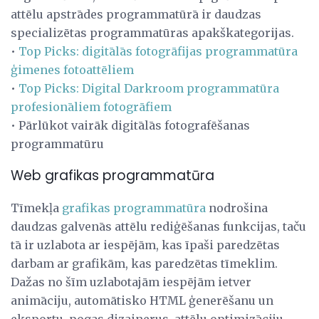
attēlu apstrādes programmatūrā ir daudzas
specializētas programmatūras apakškategorijas.
•
Top Picks: digitālās fotogrāfijas programmatūra
ģimenes fotoattēliem
•
Top Picks: Digital Darkroom programmatūra
profesionāliem fotogrāfiem
• Pārlūkot vairāk digitālās fotografēšanas
programmatūru
Web grafikas programmatūra
Tīmekļa
grafikas programmatūra
nodrošina
daudzas galvenās attēlu rediģēšanas funkcijas, taču
tā ir uzlabota ar iespējām, kas īpaši paredzētas
darbam ar grafikām, kas paredzētas tīmeklim.
Dažas no šīm uzlabotajām iespējām ietver
animāciju, automātisko HTML ģenerēšanu un
eksportu, pogas dizainerus, attēlu optimizāciju,