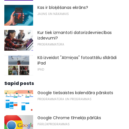
Kas ir bloķēšanas ekrāns?
JAUNS UN NĀKAMAIS
Kur tiek izmantoti datorizdevniecības
izdevumi?
PROGRAMMATŪRA
Kā izveidot "Atmiņas" fotoattēlu slīdrādi
iPad
IPAD
Sapid posts
Google tiešsaistes kalendāra pārskats
PROGRAMMATŪRA UN PROGRAMMAS
Google Chrome tīmekļa pārlūks
PĀRLŪKPROGRAMMAS