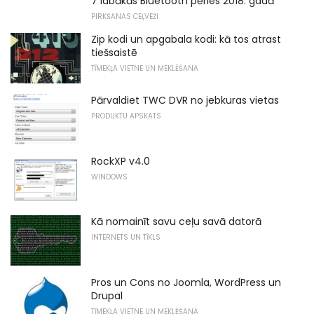
7 labākās Bluetooth pērles 2018. gadā
PIRKŠANAS CEĻVEŽI
Zip kodi un apgabala kodi: kā tos atrast
tiešsaistē
TĪMEKĻA VIETNE UN MEKLĒŠANA
Pārvaldiet TWC DVR no jebkuras vietas
PRODUKTU APSKATS
RockXP v4.0
WINDOWS
Kā nomainīt savu ceļu savā datorā
INTERNETS UN TĪKLS
Pros un Cons no Joomla, WordPress un
Drupal
TĪMEKĻA VIETNE UN MEKLĒŠANA