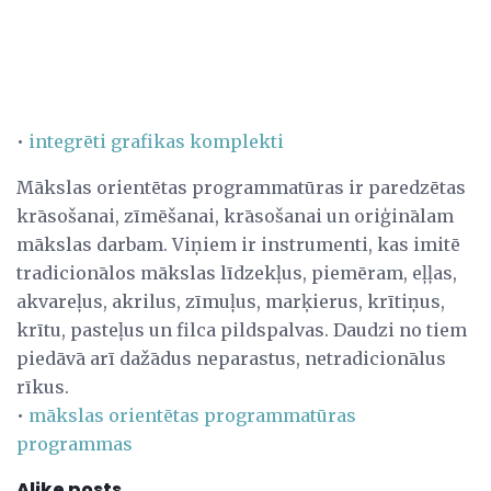
•
integrēti grafikas komplekti
Mākslas orientētas programmatūras ir paredzētas
krāsošanai, zīmēšanai, krāsošanai un oriģinālam
mākslas darbam. Viņiem ir instrumenti, kas imitē
tradicionālos mākslas līdzekļus, piemēram, eļļas,
akvareļus, akrilus, zīmuļus, marķierus, krītiņus,
krītu, pasteļus un filca pildspalvas. Daudzi no tiem
piedāvā arī dažādus neparastus, netradicionālus
rīkus.
•
mākslas orientētas programmatūras
programmas
Alike posts