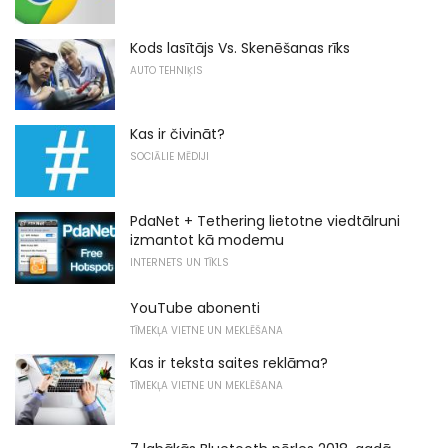
Kods lasītājs Vs. Skenēšanas rīks
AUTO TEHNIĶIS
Kas ir čivināt?
SOCIĀLIE MĒDIJI
PdaNet + Tethering lietotne viedtālruni
izmantot kā modemu
INTERNETS UN TĪKLS
YouTube abonenti
TĪMEKĻA VIETNE UN MEKLĒŠANA
Kas ir teksta saites reklāma?
TĪMEKĻA VIETNE UN MEKLĒŠANA