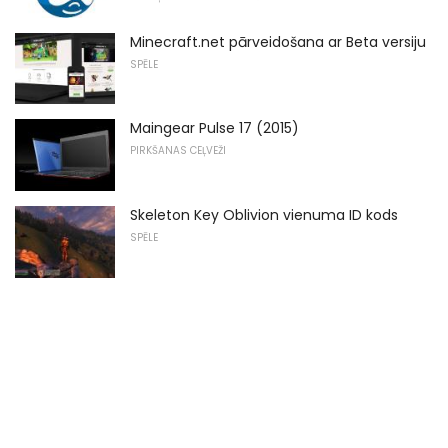
Minecraft.net pārveidošana ar Beta versiju
SPĒLE
Maingear Pulse 17 (2015)
PIRKŠANAS CEĻVEŽI
Skeleton Key Oblivion vienuma ID kods
SPĒLE