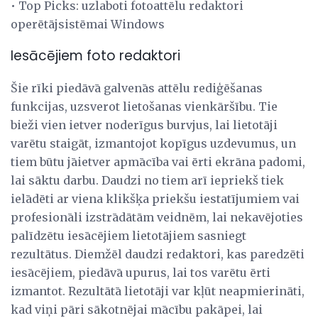
• Top Picks: uzlaboti fotoattēlu redaktori
operētājsistēmai Windows
Iesācējiem foto redaktori
Šie rīki piedāvā galvenās attēlu rediģēšanas
funkcijas, uzsverot lietošanas vienkāršību. Tie
bieži vien ietver noderīgus burvjus, lai lietotāji
varētu staigāt, izmantojot kopīgus uzdevumus, un
tiem būtu jāietver apmācība vai ērti ekrāna padomi,
lai sāktu darbu. Daudzi no tiem arī iepriekš tiek
ielādēti ar viena klikšķa priekšu iestatījumiem vai
profesionāli izstrādātām veidnēm, lai nekavējoties
palīdzētu iesācējiem lietotājiem sasniegt
rezultātus. Diemžēl daudzi redaktori, kas paredzēti
iesācējiem, piedāvā upurus, lai tos varētu ērti
izmantot. Rezultātā lietotāji var kļūt neapmierināti,
kad viņi pāri sākotnējai mācību pakāpei, lai