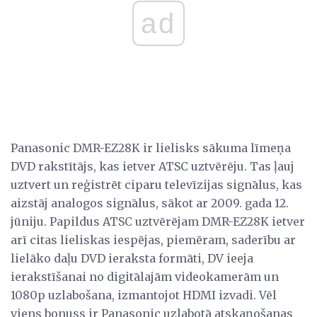
ad
Panasonic DMR-EZ28K ir lielisks sākuma līmeņa
DVD rakstītājs, kas ietver ATSC uztvērēju. Tas ļauj
uztvert un reģistrēt ciparu televīzijas signālus, kas
aizstāj analogos signālus, sākot ar 2009. gada 12.
jūniju. Papildus ATSC uztvērējam DMR-EZ28K ietver
arī citas lieliskas iespējas, piemēram, saderību ar
lielāko daļu DVD ieraksta formāti, DV ieeja
ierakstīšanai no digitālajām videokamerām un
1080p uzlabošana, izmantojot HDMI izvadi. Vēl
viens bonuss ir Panasonic uzlabotā atskaņošanas