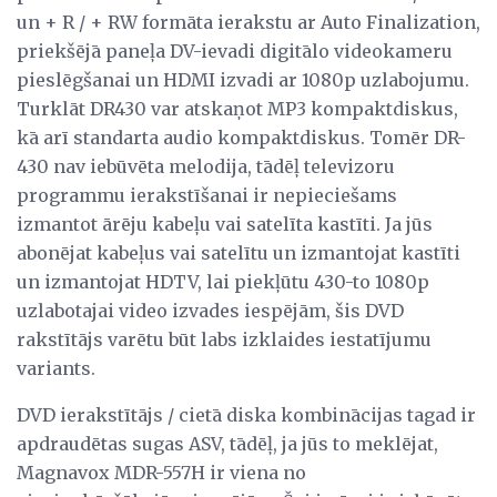
un + R / + RW formāta ierakstu ar Auto Finalization,
priekšējā paneļa DV-ievadi digitālo videokameru
pieslēgšanai un HDMI izvadi ar 1080p uzlabojumu.
Turklāt DR430 var atskaņot MP3 kompaktdiskus,
kā arī standarta audio kompaktdiskus. Tomēr DR-
430 nav iebūvēta melodija, tādēļ televizoru
programmu ierakstīšanai ir nepieciešams
izmantot ārēju kabeļu vai satelīta kastīti. Ja jūs
abonējat kabeļus vai satelītu un izmantojat kastīti
un izmantojat HDTV, lai piekļūtu 430-to 1080p
uzlabotajai video izvades iespējām, šis DVD
rakstītājs varētu būt labs izklaides iestatījumu
variants.
DVD ierakstītājs / cietā diska kombinācijas tagad ir
apdraudētas sugas ASV, tādēļ, ja jūs to meklējat,
Magnavox MDR-557H ir viena no