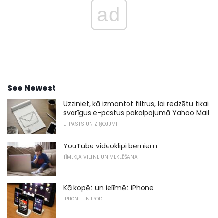
ad
See Newest
Uzziniet, kā izmantot filtrus, lai redzētu tikai
svarīgus e-pastus pakalpojumā Yahoo Mail
E-PASTS UN ZIŅOJUMI
YouTube videoklipi bērniem
TĪMEKĻA VIETNE UN MEKLĒŠANA
Kā kopēt un ielīmēt iPhone
IPHONE UN IPOD