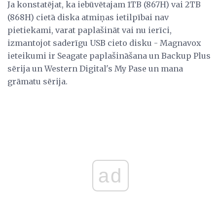
Ja konstatējat, ka iebūvētajam 1TB (867H) vai 2TB
(868H) cietā diska atmiņas ietilpībai nav
pietiekami, varat paplašināt vai nu ierīci,
izmantojot saderīgu USB cieto disku - Magnavox
ieteikumi ir Seagate paplašināšana un Backup Plus
sērija un Western Digital's My Pase un mana
grāmatu sērija.
ad