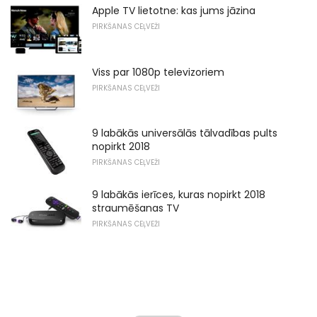
Apple TV lietotne: kas jums jāzina
PIRKŠANAS CEĻVEŽI
Viss par 1080p televizoriem
PIRKŠANAS CEĻVEŽI
9 labākās universālās tālvadības pults
nopirkt 2018
PIRKŠANAS CEĻVEŽI
9 labākās ierīces, kuras nopirkt 2018
straumēšanas TV
PIRKŠANAS CEĻVEŽI