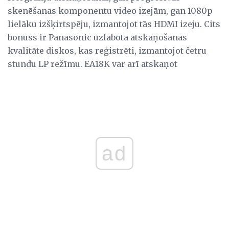
skenēšanas komponentu video izejām, gan 1080p
lielāku izšķirtspēju, izmantojot tās HDMI izeju. Cits
bonuss ir Panasonic uzlabotā atskaņošanas
kvalitāte diskos, kas reģistrēti, izmantojot četru
stundu LP režīmu. EA18K var arī atskaņot
ad