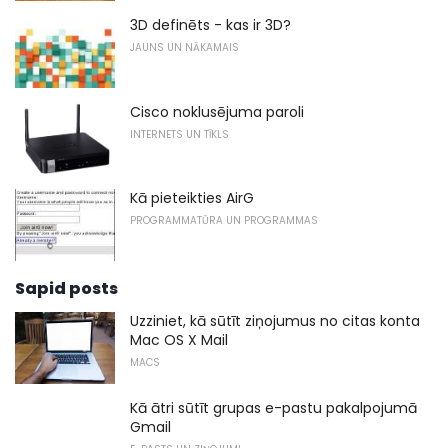
3D definēts - kas ir 3D?
JAUNS UN NĀKAMAIS
Cisco noklusējuma paroli
INTERNETS UN TĪKLS
Kā pieteikties AirG
PROGRAMMATŪRA UN PROGRAMMAS
Sapid posts
Uzziniet, kā sūtīt ziņojumus no citas konta
Mac OS X Mail
MACS
Kā ātri sūtīt grupas e-pastu pakalpojumā
Gmail