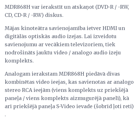
MDR868H var ierakstīt un atskaņot (DVD-R / -RW,
CD, CD-R / -RW) diskus.
Mājas kinoteātra savienojamība ietver HDMI un
digitālās optiskās audio izejas. Lai izveidotu
savienojumu ar vecākiem televizoriem, tiek
nodrošināts jauktu video / analogo audio izeju
komplekts.
Analogam ierakstam MDR868H piedāvā divas
kombinētas video ieejas, kas savienotas ar analogo
stereo RCA ieejām (viens komplekts uz priekšējā
paneļa / viens komplekts aizmugurējā panelī), kā
arī priekšējā paneļa S-Video ievade (šobrīd ļoti reti)
.