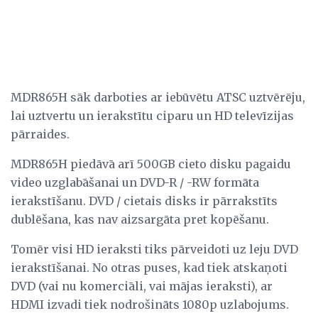
MDR865H sāk darboties ar iebūvētu ATSC uztvērēju,
lai uztvertu un ierakstītu ciparu un HD televīzijas
pārraides.
MDR865H piedāvā arī 500GB cieto disku pagaidu
video uzglabāšanai un DVD-R / -RW formāta
ierakstīšanu. DVD / cietais disks ir pārrakstīts
dublēšana, kas nav aizsargāta pret kopēšanu.
Tomēr visi HD ieraksti tiks pārveidoti uz leju DVD
ierakstīšanai. No otras puses, kad tiek atskaņoti
DVD (vai nu komerciāli, vai mājas ieraksti), ar
HDMI izvadi tiek nodrošināts 1080p uzlabojums.