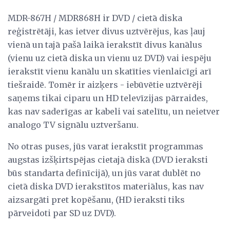
MDR-867H / MDR868H ir DVD / cietā diska
reģistrētāji, kas ietver divus uztvērējus, kas ļauj
vienā un tajā pašā laikā ierakstīt divus kanālus
(vienu uz cietā diska un vienu uz DVD) vai iespēju
ierakstīt vienu kanālu un skatīties vienlaicīgi arī
tiešraidē. Tomēr ir aizķers - iebūvētie uztvērēji
saņems tikai ciparu un HD televīzijas pārraides,
kas nav saderīgas ar kabeli vai satelītu, un neietver
analogo TV signālu uztveršanu.
No otras puses, jūs varat ierakstīt programmas
augstas izšķirtspējas cietajā diskā (DVD ieraksti
būs standarta definīcijā), un jūs varat dublēt no
cietā diska DVD ierakstītos materiālus, kas nav
aizsargāti pret kopēšanu, (HD ieraksti tiks
pārveidoti par SD uz DVD).