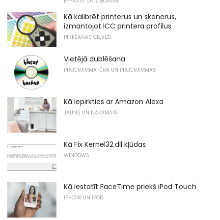
E-PASTS UN ZIŅOJUMI
Kā kalibrēt printerus un skenerus,
izmantojot ICC printera profilus
PIRKŠANAS CEĻVEŽI
Vietējā dublēšana
PROGRAMMATŪRA UN PROGRAMMAS
Kā iepirkties ar Amazon Alexa
JAUNS UN NĀKAMAIS
Kā Fix Kernel32.dll kļūdas
WINDOWS
Kā iestatīt FaceTime priekš iPod Touch
IPHONE UN IPOD