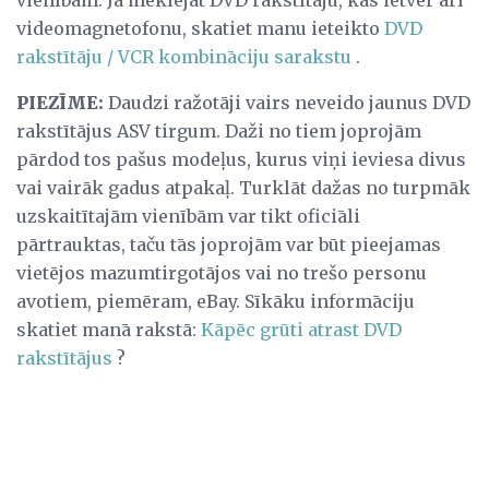
videomagnetofonu, skatiet manu ieteikto
DVD
rakstītāju / VCR kombināciju sarakstu
.
PIEZĪME:
Daudzi ražotāji vairs neveido jaunus DVD
rakstītājus ASV tirgum. Daži no tiem joprojām
pārdod tos pašus modeļus, kurus viņi ieviesa divus
vai vairāk gadus atpakaļ. Turklāt dažas no turpmāk
uzskaitītajām vienībām var tikt oficiāli
pārtrauktas, taču tās joprojām var būt pieejamas
vietējos mazumtirgotājos vai no trešo personu
avotiem, piemēram, eBay. Sīkāku informāciju
skatiet manā rakstā:
Kāpēc grūti atrast DVD
rakstītājus
?