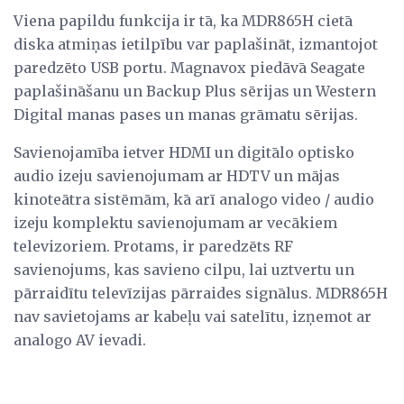
Viena papildu funkcija ir tā, ka MDR865H cietā
diska atmiņas ietilpību var paplašināt, izmantojot
paredzēto USB portu. Magnavox piedāvā Seagate
paplašināšanu un Backup Plus sērijas un Western
Digital manas pases un manas grāmatu sērijas.
Savienojamība ietver HDMI un digitālo optisko
audio izeju savienojumam ar HDTV un mājas
kinoteātra sistēmām, kā arī analogo video / audio
izeju komplektu savienojumam ar vecākiem
televizoriem. Protams, ir paredzēts RF
savienojums, kas savieno cilpu, lai uztvertu un
pārraidītu televīzijas pārraides signālus. MDR865H
nav savietojams ar kabeļu vai satelītu, izņemot ar
analogo AV ievadi.