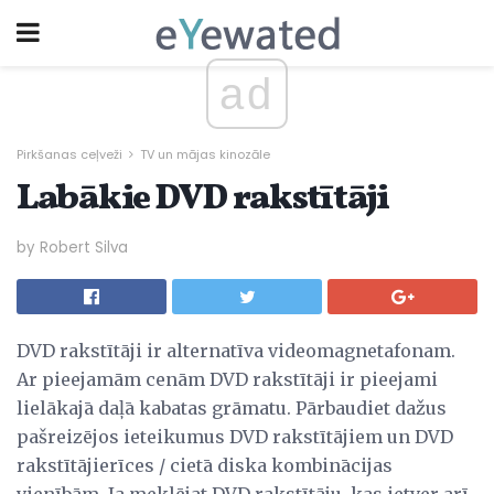
ad
Pirkšanas ceļveži
TV un mājas kinozāle
Labākie DVD rakstītāji
by Robert Silva
DVD rakstītāji ir alternatīva videomagnetafonam.
Ar pieejamām cenām DVD rakstītāji ir pieejami
lielākajā daļā kabatas grāmatu. Pārbaudiet dažus
pašreizējos ieteikumus DVD rakstītājiem un DVD
rakstītājierīces / cietā diska kombinācijas
vienībām. Ja meklējat DVD rakstītāju, kas ietver arī