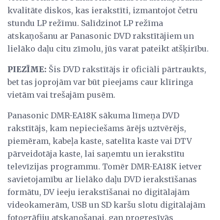
kvalitāte diskos, kas ierakstīti, izmantojot četru
stundu LP režīmu. Salīdzinot LP režīma
atskaņošanu ar Panasonic DVD rakstītājiem un
lielāko daļu citu zīmolu, jūs varat pateikt atšķirību.
PIEZĪME:
Šis DVD rakstītājs ir oficiāli pārtraukts,
bet tas joprojām var būt pieejams caur klīringa
vietām vai trešajām pusēm.
Panasonic DMR-EA18K sākuma līmeņa DVD
rakstītājs, kam nepieciešams ārējs uztvērējs,
piemēram, kabeļa kaste, satelīta kaste vai DTV
pārveidotāja kaste, lai saņemtu un ierakstītu
televīzijas programmu. Tomēr DMR-EA18K ietver
savietojamību ar lielāko daļu DVD ierakstīšanas
formātu, DV ieeju ierakstīšanai no digitālajām
videokamerām, USB un SD karšu slotu digitālajām
fotogrāfiju atskaņošanai, gan progresīvās