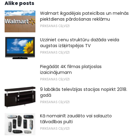
Alike posts
Walmart ikgadējais pateicības un melnās
piektdienas pārdošanas reklāmu
PIRKŠANAS CEĻVEŽI
Uzziniet cenu struktūru dažāda veida
augstas izšķirtspējas TV
PIRKŠANAS CEĻVEŽI
Piegādāt 4K filmas platjoslas
izaicinājumam
PIRKŠANAS CEĻVEŽI
9 labākās televīzijas stacijas nopirkt 2018.
gadā
PIRKŠANAS CEĻVEŽI
Kā nomainīt zaudēto vai salauzto
tālvadības pulti
PIRKŠANAS CEĻVEŽI