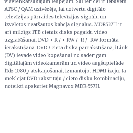
visvienkāršākajām iespējām. Šai ierīcei ir iebūvēts
ATSC / QAM uztvērējs, lai uztvertu digitālo
televīzijas pārraides televīzijas signālu un
izvēlētos neatšautos kabeļa signālus. MDR537H ir
arī milzīgs 1TB cietais disks pagaidu video
uzglabāšanai, DVD + R / + RW / -R / -RW formāta
ierakstīšana, DVD / cietā diska pārrakstīšana, iLink
(DV) ievade video kopēšanai no saderīgām
digitālajām videokamerām un video augšupielāde
līdz 1080p atskaņošanai, izmantojot HDMI izeju. Ja
meklējat DVD rakstītāju / cieto disku kombināciju,
noteikti apskatiet Magnavox MDR-557H.