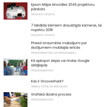
Epson Mājas kinozāles 2045 projektoru
pārskats
PRODUKTU APSKATS
7 labākās bērniem draudzīgās kameras, lai
nopirktu 2018
PRODUKTU APSKATS
Pheed straumētie maksājumi par
skatījumiem mobilajās ierīcēs
PROGRAMMATŪRA UN PROGRAMMAS
Kā apkopot slejas vai rindas Google
izklājlapās
PROGRAMMATŪRA
Kas ir Grooveshark?
TĪMEKĻA VIETNE UN MEKLĒŠANA
Grafiskā dizaina process
PROGRAMMATŪRA