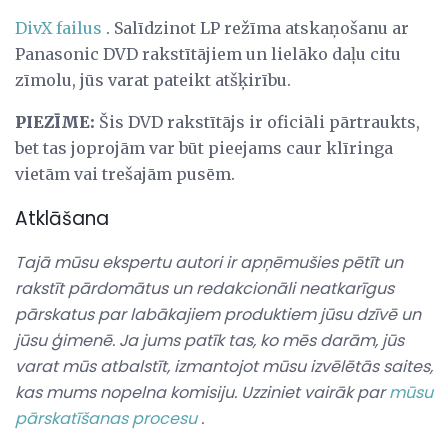
DivX failus
. Salīdzinot LP režīma atskaņošanu ar
Panasonic DVD rakstītājiem un lielāko daļu citu
zīmolu, jūs varat pateikt atšķirību.
PIEZĪME:
Šis DVD rakstītājs ir oficiāli pārtraukts,
bet tas joprojām var būt pieejams caur klīringa
vietām vai trešajām pusēm.
Atklāšana
Tajā mūsu ekspertu autori ir apņēmušies pētīt un
rakstīt pārdomātus un redakcionāli neatkarīgus
pārskatus par labākajiem produktiem jūsu dzīvē un
jūsu ģimenē.
Ja jums patīk tas, ko mēs darām, jūs
varat mūs atbalstīt, izmantojot mūsu izvēlētās saites,
kas mums nopelna komisiju.
Uzziniet vairāk par
mūsu
pārskatīšanas procesu
.