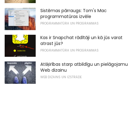
Sistēmas pārraugs: Tom's Mac
programmatūras izvēle
PROGRAMMATŪRA UN PROGRAMMAS
Kas ir Snapchat rādītāji un kā jūs varat
atrast jūs?
PROGRAMMATŪRA UN PROGRAMMAS
Atšķirības starp atbildīgu un pielāgojamu
Web dizainu
WEB DIZAINS UN IZSTRĀDE