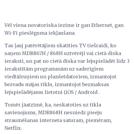
Vēl viena novatoriska iezīme ir gan Ethernet, gan
Wi-Fi pieslēguma iekļaušana.
Tas ļauj patērētājiem skatīties TV tiešraidi, ko
saņem MDR867H / 868H uztvērēji vai cietā diska
ieraksti, un pat no cietā diska var lejupielādēt līdz 3
ierakstītām programmām uz saderīgiem
viedtālruņiem un planšetdatoriem, izmantojot
bezvadu mājas tīklu, izmantojot bezmaksas
lejupielādējamu lietotni (iOS / Android .
Tomēr jāatzīmē, ka, neskatoties uz tīkla
savienojumu, MDR868H nesniedz pieeju
straumēšanas interneta saturam, piemēram,
Netflix.