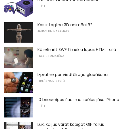
SPĒLE
Kas ir tagline 3D animācijā?
JAUNS UN NĀKAMAIS
Kā ielīmēt SWF tīmekļa lapas HTML failā
PROGRAMMATŪRA
Izpratne par viedtālruņa glabāšanu
PIRKŠANAS CEĻVEŽI
10 briesmīgas šausmu spēles jūsu iPhone
SPĒLE
Lūk, kā jūs varat kopīgot GIF failus