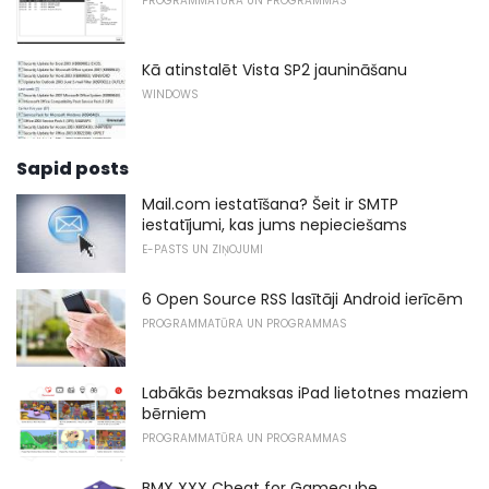
PROGRAMMATŪRA UN PROGRAMMAS
Kā atinstalēt Vista SP2 jaunināšanu
WINDOWS
Sapid posts
Mail.com iestatīšana? Šeit ir SMTP
iestatījumi, kas jums nepieciešams
E-PASTS UN ZIŅOJUMI
6 Open Source RSS lasītāji Android ierīcēm
PROGRAMMATŪRA UN PROGRAMMAS
Labākās bezmaksas iPad lietotnes maziem
bērniem
PROGRAMMATŪRA UN PROGRAMMAS
BMX XXX Cheat for Gamecube