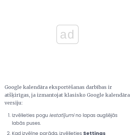
ad
Google kalendāra eksportēšanas darbības ir
atšķirīgas, ja izmantojat klasisko Google kalendāra
versiju:
Izvēlieties pogu
Iestatījumi
no lapas augšējās
labās puses.
Kad izvēlne parāda, izvēlieties
Settings