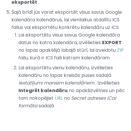
eksportēt
.
Šajā brīdī jūs varat eksportēt visus savus Google
kalendāra kalendārus, lai vienlaikus atdalītu ICS
failus vai eksportētu konkrētu kalendāru uz ICS.
Lai eksportētu visus savus Google kalendāra
datus no katra kalendāra, izvēlieties
EXPORT
no lapas apakšējā labajā stūrī, lai izveidotu
ZIP
failu, kurā ir ICS faili katram kalendāram.
Lai eksportētu vienu kalendāru, izvēlieties
kalendāru no lapas kreisās puses sadaļā
Iestatījumi maniem kalendāriem
. Izvēlieties
Integrēt kalendāru
no apakšizvēlnes un pēc
tam nokopējiet
URL
no
Secret adreses iCal
formāta
sadaļā.