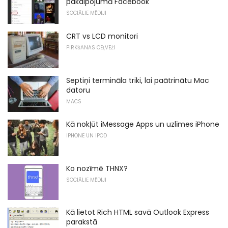
pakalpojumā Facebook
SOCIĀLIE MĒDIJI
CRT vs LCD monitori
PIRKŠANAS CEĻVEŽI
Septiņi termināla triki, lai paātrinātu Mac
datoru
MACS
Kā nokļūt iMessage Apps un uzlīmes iPhone
IPHONE UN IPOD
Ko nozīmē THNX?
SOCIĀLIE MĒDIJI
Kā lietot Rich HTML savā Outlook Express
parakstā