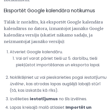
Eksportēt Google kalendāra notikumus
Tālāk ir norādīts, kā eksportēt Google kalendāra
kalendārus no datora, izmantojot jaunāko Google
kalendāra versiju (skatiet nākamo sadaļu, ja
neizmantojat jaunāko versiju):
Atveriet Google kalendāru.
Vai arī varat pāriet tieši uz 5. darbību, tieši
piekļūstot importēšanas un eksporta lapai.
Noklikšķiniet uz vai pieskarieties pogai
Iestatījumu
izvēlne
, kas atrodas lapas augšējā labajā stūrī
(tā, kas izskatās kā rīks).
Izvēlieties
iestatījumus
no šīs izvēlnes.
Lapas kreisajā malā atlasiet
Importēt un