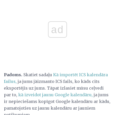
ad
Padoms.
Skatiet sadaļu
Kā importēt ICS kalendāra
failus,
ja jums jāizmanto ICS fails, ko kāds cits
eksportējis uz jums. Tāpat izlasiet mūsu ceļvedi
par to,
kā izveidot jaunu Google kalendāru,
ja jums
ir nepieciešams kopīgot Google kalendāru ar kādu,
pamatojoties uz jaunu kalendāru ar jauniem
notikumiem.