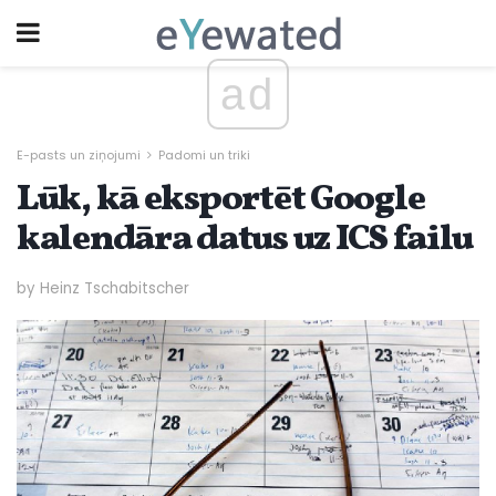
ad
E-pasts un ziņojumi
Padomi un triki
Lūk, kā eksportēt Google
kalendāra datus uz ICS failu
by Heinz Tschabitscher