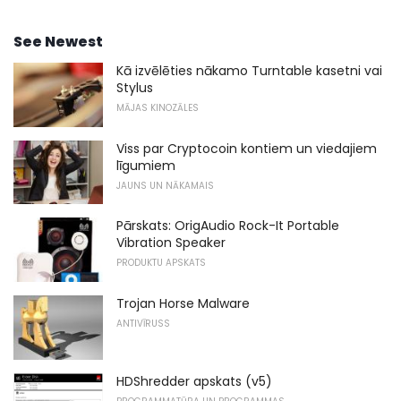
See Newest
Kā izvēlēties nākamo Turntable kasetni vai
Stylus
MĀJAS KINOZĀLES
Viss par Cryptocoin kontiem un viedajiem
līgumiem
JAUNS UN NĀKAMAIS
Pārskats: OrigAudio Rock-It Portable
Vibration Speaker
PRODUKTU APSKATS
Trojan Horse Malware
ANTIVĪRUSS
HDShredder apskats (v5)