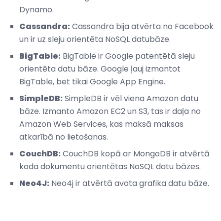
Dynamo.
Cassandra:
Cassandra bija atvērta no Facebook
un ir uz sleju orientēta NoSQL datubāze.
BigTable:
BigTable ir Google patentētā sleju
orientēta datu bāze. Google ļauj izmantot
BigTable, bet tikai Google App Engine.
SimpleDB:
SimpleDB ir vēl viena Amazon datu
bāze. Izmanto Amazon EC2 un S3, tas ir daļa no
Amazon Web Services, kas maksā maksas
atkarībā no lietošanas.
CouchDB:
CouchDB kopā ar MongoDB ir atvērtā
koda dokumentu orientētas NoSQL datu bāzes.
Neo4J:
Neo4j ir atvērtā avota grafika datu bāze.