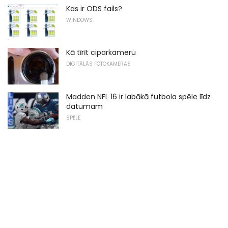
Kas ir ODS fails?
WINDOWS
Kā tīrīt ciparkameru
DIGITĀLĀS FOTOKAMERAS
Madden NFL 16 ir labākā futbola spēle līdz
datumam
SPĒLE