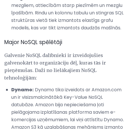
mezgliem, attiecībām starp piezīmēm un mezglu
īpašībām. Rindu un kolonnu tabulu un stingras SQL
struktūras vietā tiek izmantots elastīgs grafu
modelis, kas var tikt izmantots daudzās mašīnās.
Major NoSQL spēlētāji
Galvenie NoSQL dalībnieki ir izveidojušies
galvenokārt to organizāciju dēļ, kuras tās ir
pieņēmušas. Daži no lielākajiem NoSQL
tehnoloģijām:
Dynamo:
Dynamo tika izveidots ar Amazon.com
un ir visizsmalcinātākā Key-Value NoSQL
datubāze. Amazon bija nepieciešama ļoti
pielāgojama izplatīšanas platforma saviem e-
komercijas uzņēmumiem, lai viņi attīstītu Dynamo.
Amazon S3 kā uzglabāšanas mehānisms izmanto