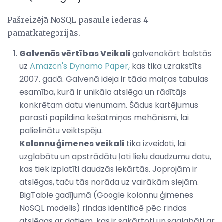
Pašreizējā NoSQL pasaule iederas 4
pamatkategorijās.
Galvenās vērtības Veikali
galvenokārt balstās
uz
Amazon's Dynamo Paper,
kas tika uzrakstīts
2007. gadā. Galvenā ideja ir tāda maiņas tabulas
esamība, kurā ir unikāla atslēga un rādītājs
konkrētam datu vienumam. Šādus kartējumus
parasti papildina kešatmiņas mehānismi, lai
palielinātu veiktspēju.
Kolonnu ģimenes veikali
tika izveidoti, lai
uzglabātu un apstrādātu ļoti lielu daudzumu datu,
kas tiek izplatīti daudzās iekārtās. Joprojām ir
atslēgas, taču tās norāda uz vairākām slejām.
BigTable gadījumā (Google kolonnu ģimenes
NoSQL modelis) rindas identificē pēc rindas
atslēgas ar datiem, kas ir sakārtoti un saglabāti ar