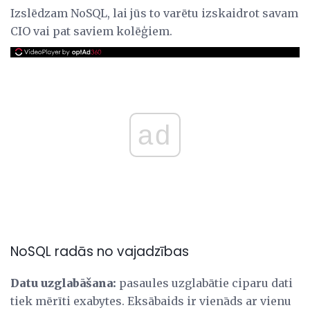
Izslēdzam NoSQL, lai jūs to varētu izskaidrot savam
CIO vai pat saviem kolēģiem.
ad
NoSQL radās no vajadzības
Datu uzglabāšana:
pasaules uzglabātie ciparu dati
tiek mērīti exabytes. Eksābaids ir vienāds ar vienu