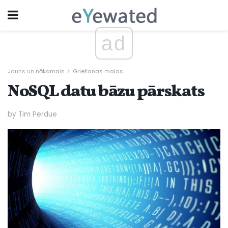
ad
Jauns un nākamais
Griešanas malas
NoSQL datu bāzu pārskats
by Tim Perdue