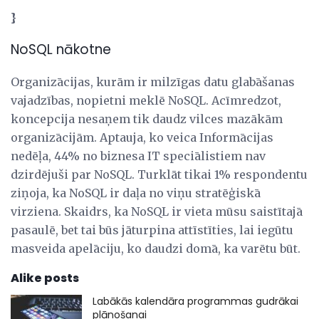
}
NoSQL nākotne
Organizācijas, kurām ir milzīgas datu glabāšanas
vajadzības, nopietni meklē NoSQL. Acīmredzot,
koncepcija nesaņem tik daudz vilces mazākām
organizācijām. Aptauja, ko veica Informācijas
nedēļa, 44% no biznesa IT speciālistiem nav
dzirdējuši par NoSQL. Turklāt tikai 1% respondentu
ziņoja, ka NoSQL ir daļa no viņu stratēģiskā
virziena. Skaidrs, ka NoSQL ir vieta mūsu saistītajā
pasaulē, bet tai būs jāturpina attīstīties, lai iegūtu
masveida apelāciju, ko daudzi domā, ka varētu būt.
Alike posts
Labākās kalendāra programmas gudrākai
plānošanai