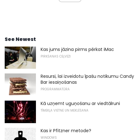
See Newest
Kas jums jāzina pirms pērkat iMac
PIRKŠANAS CEĻVEŽI
Resursi, lai izveidotu īpašu notikumu Candy
Bar iesaiņošanas
PROGRAMMATŪRA
Kā uzņemt uguņošanu ar viedtālruni
TĪMEKĻA VIETNE UN MEKLĒŠANA
Kas ir Pfitzner metode?
WINDOWS