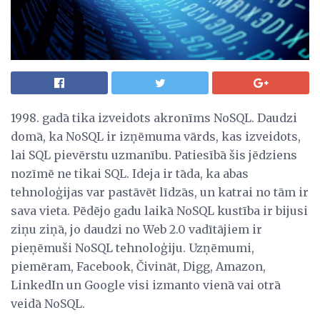
1998. gadā tika izveidots akronīms NoSQL. Daudzi
domā, ka NoSQL ir izņēmuma vārds, kas izveidots,
lai SQL pievērstu uzmanību. Patiesībā šis jēdziens
nozīmē ne tikai SQL. Ideja ir tāda, ka abas
tehnoloģijas var pastāvēt līdzās, un katrai no tām ir
sava vieta. Pēdējo gadu laikā NoSQL kustība ir bijusi
ziņu ziņā, jo daudzi no Web 2.0 vadītājiem ir
pieņēmuši NoSQL tehnoloģiju. Uzņēmumi,
piemēram, Facebook, Čivināt, Digg, Amazon,
LinkedIn un Google visi izmanto vienā vai otrā
veidā NoSQL.