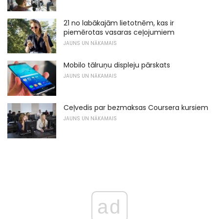
21 no labākajām lietotnēm, kas ir
piemērotas vasaras ceļojumiem
JAUNS UN NĀKAMAIS
Mobilo tālruņu displeju pārskats
JAUNS UN NĀKAMAIS
Ceļvedis par bezmaksas Coursera kursiem
JAUNS UN NĀKAMAIS
ad