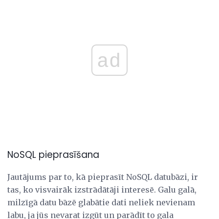
ad
NoSQL pieprasīšana
Jautājums par to, kā pieprasīt NoSQL datubāzi, ir
tas, ko visvairāk izstrādātāji interesē. Galu galā,
milzīgā datu bāzē glabātie dati neliek nevienam
labu, ja jūs nevarat izgūt un parādīt to gala