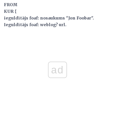
FROM
KUR {
ieguldītājs foaf: nosaukums "Jon Foobar".
Ieguldītājs foaf: weblog? url.
ad