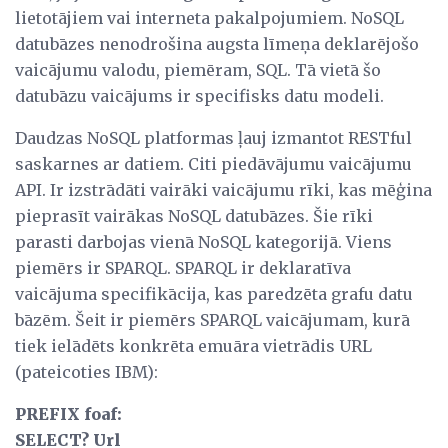
lietotājiem vai interneta pakalpojumiem. NoSQL
datubāzes nenodrošina augsta līmeņa deklarējošo
vaicājumu valodu, piemēram, SQL. Tā vietā šo
datubāzu vaicājums ir specifisks datu modeli.
Daudzas NoSQL platformas ļauj izmantot RESTful
saskarnes ar datiem. Citi piedāvājumu vaicājumu
API. Ir izstrādāti vairāki vaicājumu rīki, kas mēģina
pieprasīt vairākas NoSQL datubāzes. Šie rīki
parasti darbojas vienā NoSQL kategorijā. Viens
piemērs ir SPARQL. SPARQL ir deklaratīva
vaicājuma specifikācija, kas paredzēta grafu datu
bāzēm. Šeit ir piemērs SPARQL vaicājumam, kurā
tiek ielādēts konkrēta emuāra vietrādis URL
(pateicoties IBM):
PREFIX foaf:
SELECT? Url