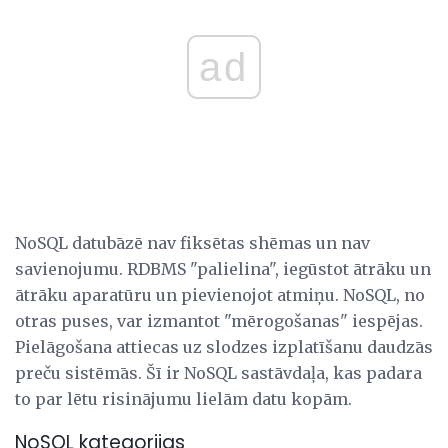
ad
NoSQL datubāzē nav fiksētas shēmas un nav
savienojumu. RDBMS "palielina", iegūstot ātrāku un
ātrāku aparatūru un pievienojot atmiņu. NoSQL, no
otras puses, var izmantot "mērogošanas" iespējas.
Pielāgošana attiecas uz slodzes izplatīšanu daudzās
preču sistēmās. Šī ir NoSQL sastāvdaļa, kas padara
to par lētu risinājumu lielām datu kopām.
NoSQL kategorijas