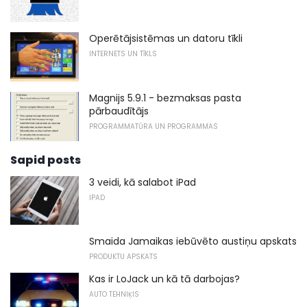
Operētājsistēmas un datoru tīkli
INTERNETS UN TĪKLS
Magnijs 5.9.1 - bezmaksas pasta
pārbaudītājs
PROGRAMMATŪRA UN PROGRAMMAS
Sapid posts
3 veidi, kā salabot iPad
IPAD
Smaida Jamaikas iebūvēto austiņu apskats
PRODUKTU APSKATS
Kas ir LoJack un kā tā darbojas?
AUTO TEHNIĶIS