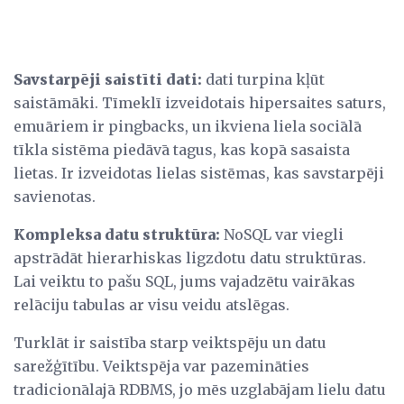
Savstarpēji saistīti dati:
dati turpina kļūt
saistāmāki. Tīmeklī izveidotais hipersaites saturs,
emuāriem ir pingbacks, un ikviena liela sociālā
tīkla sistēma piedāvā tagus, kas kopā sasaista
lietas. Ir izveidotas lielas sistēmas, kas savstarpēji
savienotas.
Kompleksa datu struktūra:
NoSQL var viegli
apstrādāt hierarhiskas ligzdotu datu struktūras.
Lai veiktu to pašu SQL, jums vajadzētu vairākas
relāciju tabulas ar visu veidu atslēgas.
Turklāt ir saistība starp veiktspēju un datu
sarežģītību. Veiktspēja var pazemināties
tradicionālajā RDBMS, jo mēs uzglabājam lielu datu