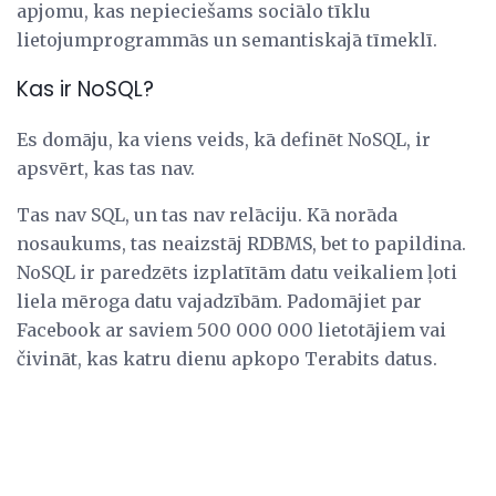
apjomu, kas nepieciešams sociālo tīklu
lietojumprogrammās un semantiskajā tīmeklī.
Kas ir NoSQL?
Es domāju, ka viens veids, kā definēt NoSQL, ir
apsvērt, kas tas nav.
Tas nav SQL, un tas nav relāciju. Kā norāda
nosaukums, tas neaizstāj RDBMS, bet to papildina.
NoSQL ir paredzēts izplatītām datu veikaliem ļoti
liela mēroga datu vajadzībām. Padomājiet par
Facebook ar saviem 500 000 000 lietotājiem vai
čivināt, kas katru dienu apkopo Terabits datus.