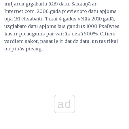
miljardu gigabaitu (GB) datu. Saskaņā ar
Internet.com, 2006.gadā pievienoto datu apjoms
bija 161 eksabaiti. Tikai 4 gadus vēlāk 2010.gadā,
uzglabāto datu apjoms būs gandrīz 1000 ExaBytes,
kas ir pieaugums par vairāk nekā 500%. Citiem
vārdiem sakot, pasaulē ir daudz datu, un tas tikai
turpinās pieaugt.
ad