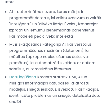
jumta.
AI ir datorzinātņu nozare, kuras mērķis ir
programmēt datorus, lai veiktu uzdevumus vairāk
"inteliģentu" un "cilvēka līdzīgu" veidu, izmantojot
izpratni un lēmumu pieņemšanas paņēmienus,
kas modelēti pēc cilvēka intelekta.
ML ir skaitļošanas kategorija AI, kas vērsta uz
programmēšanas mašīnām (datoriem), lai
mācītos (apkopo nepieciešamos datus vai
piemērus), lai automatizēti izveidotu ar datiem
saistītus, automatizētus lēmumus.
Datu iegūšana
izmanto statistiku, ML, AI un
milzīgas informācijas datubāzes, lai atrastu
modeļus, sniegtu ieskatus, izveidotu klasifikācijas,
identificētu problēmas un sniegtu detalizētu datu
analīzi.