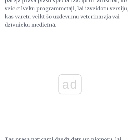
pāreja prasa plašu specializāciju un attīstību, ko
veic cilvēku programmētāji, lai izveidotu versiju,
kas varētu veikt šo uzdevumu veterinārajā vai
dzīvnieku medicīnā.
ad
Tas prasa neticami daudz datu un piemēru, lai