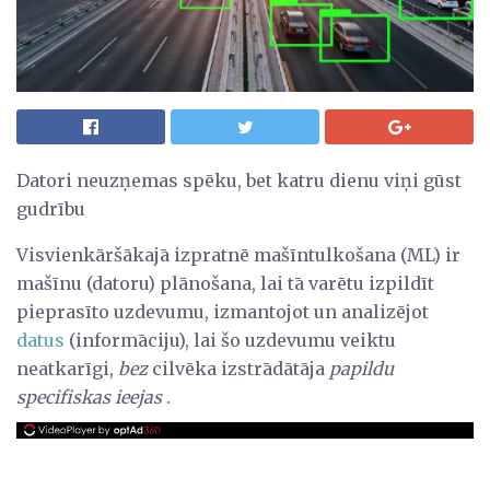
Datori neuzņemas spēku, bet katru dienu viņi gūst
gudrību
Visvienkāršākajā izpratnē mašīntulkošana (ML) ir
mašīnu (datoru) plānošana, lai tā varētu izpildīt
pieprasīto uzdevumu, izmantojot un analizējot
datus
(informāciju), lai šo uzdevumu veiktu
neatkarīgi,
bez
cilvēka izstrādātāja
papildu
specifiskas ieejas
.