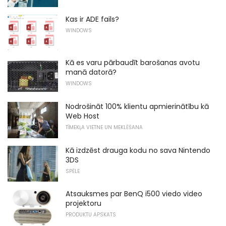
Kas ir ADE fails?
WINDOWS
Kā es varu pārbaudīt barošanas avotu
manā datorā?
WINDOWS
Nodrošināt 100% klientu apmierinātību kā
Web Host
TĪMEKĻA VIETNE UN MEKLĒŠANA
Kā izdzēst drauga kodu no sava Nintendo
3DS
SPĒLE
Atsauksmes par BenQ i500 viedo video
projektoru
PRODUKTU APSKATS