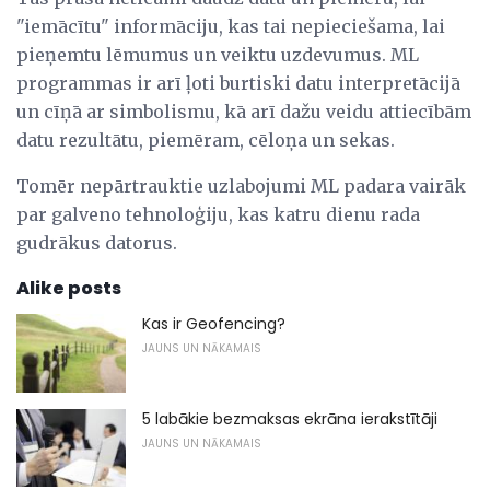
"iemācītu" informāciju, kas tai nepieciešama, lai
pieņemtu lēmumus un veiktu uzdevumus. ML
programmas ir arī ļoti burtiski datu interpretācijā
un cīņā ar simbolismu, kā arī dažu veidu attiecībām
datu rezultātu, piemēram, cēloņa un sekas.
Tomēr nepārtrauktie uzlabojumi ML padara vairāk
par galveno tehnoloģiju, kas katru dienu rada
gudrākus datorus.
Alike posts
Kas ir Geofencing?
JAUNS UN NĀKAMAIS
5 labākie bezmaksas ekrāna ierakstītāji
JAUNS UN NĀKAMAIS