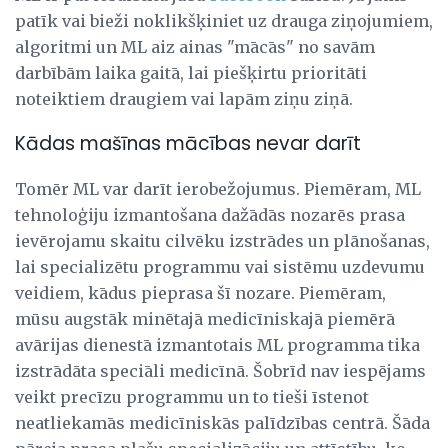
patīk vai bieži noklikšķiniet uz drauga ziņojumiem,
algoritmi un ML aiz ainas "mācās" no savām
darbībām laika gaitā, lai piešķirtu prioritāti
noteiktiem draugiem vai lapām ziņu ziņā.
Kādas mašīnas mācības nevar darīt
Tomēr ML var darīt ierobežojumus. Piemēram, ML
tehnoloģiju izmantošana dažādās nozarēs prasa
ievērojamu skaitu cilvēku izstrādes un plānošanas,
lai specializētu programmu vai sistēmu uzdevumu
veidiem, kādus pieprasa šī nozare. Piemēram,
mūsu augstāk minētajā medicīniskajā piemērā
avārijas dienestā izmantotais ML programma tika
izstrādāta speciāli medicīnā. Šobrīd nav iespējams
veikt precīzu programmu un to tieši īstenot
neatliekamās medicīniskās palīdzības centrā. Šāda