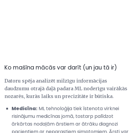
Ko mašīna mācās var darīt (un jau tā ir)
Datoru spēja analizēt milzīgu informācijas
daudzumu otrajā daļā padara ML noderīgu vairākās
nozarēs, kurās laiks un precizitāte ir būtiska.
Medicīna:
ML tehnoloģija tiek īstenota virknei
risinājumu medicīnas jomā, tostarp palīdzot
ārkārtas nodaļām ārstiem ar ātrāku diagnozi
pacientiem ar neparastiem simptomiem. Ārsti var