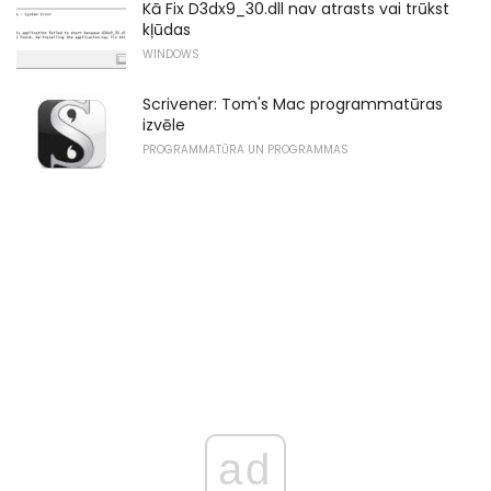
Kā Fix D3dx9_30.dll nav atrasts vai trūkst
kļūdas
WINDOWS
Scrivener: Tom's Mac programmatūras
izvēle
PROGRAMMATŪRA UN PROGRAMMAS
ad