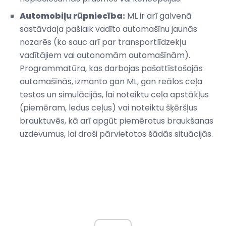
Automobiļu rūpniecība:
ML ir arī galvenā
sastāvdaļa pašlaik vadīto automašīnu jaunās
nozarēs (ko sauc arī par transportlīdzekļu
vadītājiem vai autonomām automašīnām).
Programmatūra, kas darbojas pašattīstošajās
automašīnās, izmanto gan ML, gan reālos ceļa
testos un simulācijās, lai noteiktu ceļa apstākļus
(piemēram, ledus ceļus) vai noteiktu šķēršļus
brauktuvēs, kā arī apgūt piemērotus braukšanas
uzdevumus, lai droši pārvietotos šādās situācijās.