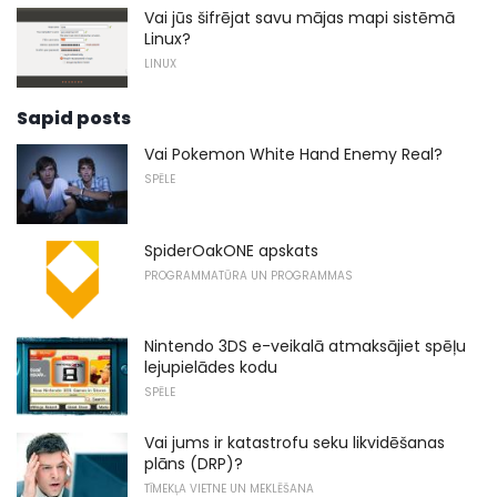
Vai jūs šifrējat savu mājas mapi sistēmā
Linux?
LINUX
Sapid posts
Vai Pokemon White Hand Enemy Real?
SPĒLE
SpiderOakONE apskats
PROGRAMMATŪRA UN PROGRAMMAS
Nintendo 3DS e-veikalā atmaksājiet spēļu
lejupielādes kodu
SPĒLE
Vai jums ir katastrofu seku likvidēšanas
plāns (DRP)?
TĪMEKĻA VIETNE UN MEKLĒŠANA