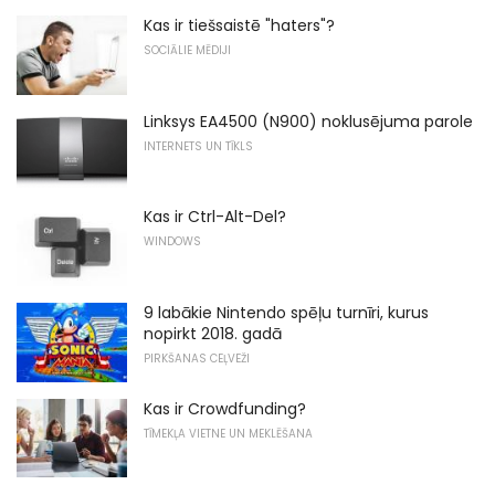
Kas ir tiešsaistē "haters"?
SOCIĀLIE MĒDIJI
Linksys EA4500 (N900) noklusējuma parole
INTERNETS UN TĪKLS
Kas ir Ctrl-Alt-Del?
WINDOWS
9 labākie Nintendo spēļu turnīri, kurus
nopirkt 2018. gadā
PIRKŠANAS CEĻVEŽI
Kas ir Crowdfunding?
TĪMEKĻA VIETNE UN MEKLĒŠANA