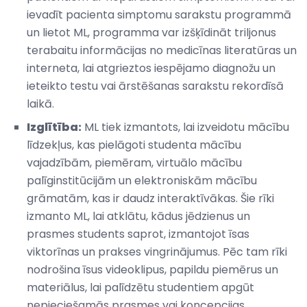
ievadīt pacienta simptomu sarakstu programmā
un lietot ML, programma var izšķīdināt triljonus
terabaitu informācijas no medicīnas literatūras un
interneta, lai atgrieztos iespējamo diagnožu un
ieteikto testu vai ārstēšanas sarakstu rekordīsā
laikā.
Izglītība:
ML tiek izmantots, lai izveidotu mācību
līdzekļus, kas pielāgoti studenta mācību
vajadzībām, piemēram, virtuālo mācību
palīginstitūcijām un elektroniskām mācību
grāmatām, kas ir daudz interaktīvākas. Šie rīki
izmanto ML, lai atklātu, kādus jēdzienus un
prasmes students saprot, izmantojot īsas
viktorīnas un prakses vingrinājumus. Pēc tam rīki
nodrošina īsus videoklipus, papildu piemērus un
materiālus, lai palīdzētu studentiem apgūt
nepieciešamās prasmes vai koncepcijas.