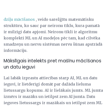
dziļu mācīšanos
, veido sarežģītu matemātisku
struktūru, ko sauc par neironu tīklu, kura pamatā
ir milzīgi datu apjomi. Neironu tīkli ir algoritmu
komplekti ML un AI modeļos pēc tam, kad cilvēka
smadzeņu un nervu sistēmas nervu šūnas apstrādā
informāciju.
Mākslīgais intelekts pret mašīnu mācīšanos
un datu ieguvi
Lai labāk izprastu attiecības starp AI, ML un datu
ieguvi, ir lietderīgi domāt par dažāda lieluma
lietussargu kopumu. AI ir lielākais jumts. ML jumta
izmērs ir mazāks un ietilpst zem AI jumta. Datu
ieguves lietussargs ir mazākais un ietilpst zem ML