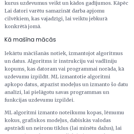
kurus uzdevumus veikt un kādos gadījumos. Kāpēc
Lai datori varētu samazināt darba apjomu
cilvēkiem, kas vajadzīgi, lai veiktu jebkurā
konkrētā jomā.
Kā mašīna mācās
Iekārtu mācīšanās notiek, izmantojot algoritmus
un datus. Algoritms ir instrukciju vai vadlīniju
kopums, kas datoram vai programmai norāda, kā
uzdevumu izpildīt. ML izmantotie algoritmi
apkopo datus, atpazīst modeļus un izmanto šo datu
analīzi, lai pielāgotu savas programmas un
funkcijas uzdevumu izpildei.
ML algoritmi izmanto noteikumu kopas, lēmumu
kokus, grafiskos modeļus, dabiskās valodas
apstrādi un neironu tīklus (lai minētu dažus), lai