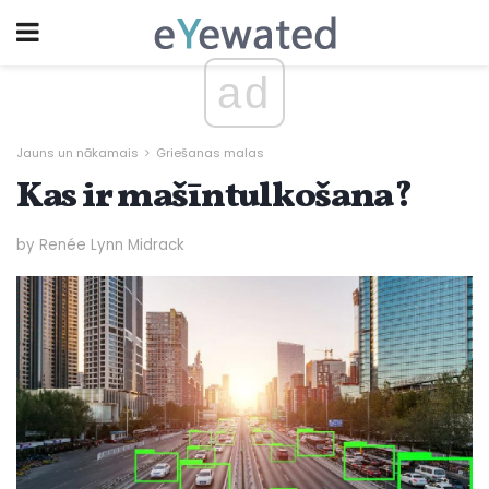
ad
Jauns un nākamais
Griešanas malas
Kas ir mašīntulkošana?
by Renée Lynn Midrack