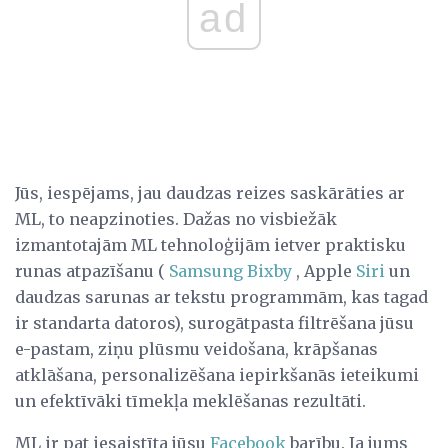
ad
Jūs, iespējams, jau daudzas reizes saskārāties ar
ML, to neapzinoties. Dažas no visbiežāk
izmantotajām ML tehnoloģijām ietver praktisku
runas atpazīšanu (
Samsung Bixby
, Apple
Siri
un
daudzas sarunas ar tekstu programmām, kas tagad
ir standarta datoros), surogātpasta filtrēšana jūsu
e-pastam, ziņu plūsmu veidošana, krāpšanas
atklāšana, personalizēšana iepirkšanās ieteikumi
un efektīvāki tīmekļa meklēšanas rezultāti.
ML ir pat iesaistīta jūsu
Facebook
barību. Ja jums