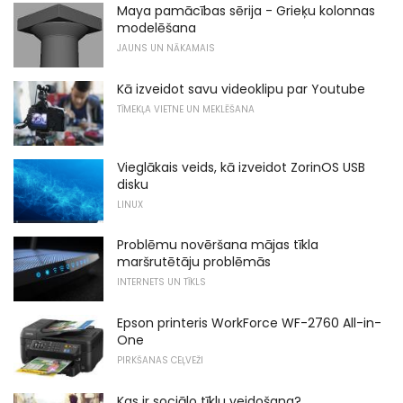
Maya pamācības sērija - Grieķu kolonnas
modelēšana
JAUNS UN NĀKAMAIS
Kā izveidot savu videoklipu par Youtube
TĪMEKĻA VIETNE UN MEKLĒŠANA
Vieglākais veids, kā izveidot ZorinOS USB
disku
LINUX
Problēmu novēršana mājas tīkla
maršrutētāju problēmās
INTERNETS UN TĪKLS
Epson printeris WorkForce WF-2760 All-in-
One
PIRKŠANAS CEĻVEŽI
Kas ir sociālo tīklu veidošana?