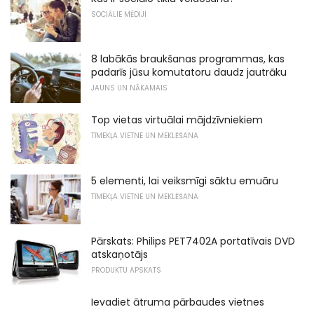
SOCIĀLIE MĒDIJI
8 labākās braukšanas programmas, kas
padarīs jūsu komutatoru daudz jautrāku
JAUNS UN NĀKAMAIS
Top vietas virtuālai mājdzīvniekiem
TĪMEKĻA VIETNE UN MEKLĒŠANA
5 elementi, lai veiksmīgi sāktu emuāru
TĪMEKĻA VIETNE UN MEKLĒŠANA
Pārskats: Philips PET7402A portatīvais DVD
atskaņotājs
PRODUKTU APSKATS
Ievadiet ātruma pārbaudes vietnes