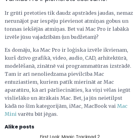
Ir grūti pretoties tik daudz apstrādes jaudas, nemaz
nerunājot par iespēju pievienot atmiņas gobus un
tonnas iekšējās atmiņas. Bet vai Mac Pro ir labākā
izvēle jūsu vajadzībām (un budžetam)?
Es domāju, ka Mac Pro ir loģiska izvēle ikvienam,
kurš dzīvo grafikā, video, audio, CAD, arhitektūrā,
modelēšanā, zinātnē vai programmatūras izstrādē.
Tam ir arī nenoliedzama pievilcība Mac
entuziastiem, kuriem patīk mierināt ar Mac
aparatūru, kā arī pārliecināties, ka viņi vēlas iegūt
vislielāko un ātrākais Mac. Bet, ja jūs neietilpst
kādā no šīm kategorijām, iMac, MacBook vai
Mac
Mini
varētu būt jēgas.
Alike posts
First Look: Magic Trackpad 2