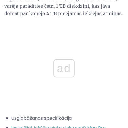
varēja parādīties četri 1 TB diskdziņi, kas ļāva
domāt par kopējo 4 TB pieejamās iekšējās atmiņas.
ad
Uzglabāšanas specifikācija
Instalējiet iekšējo cieto disku savā Mac Pro