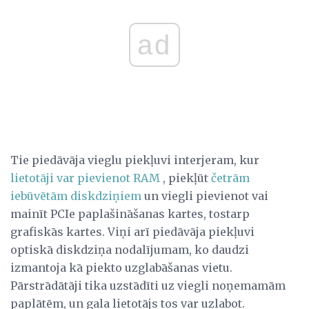
ad
Tie piedāvāja vieglu piekļuvi interjeram, kur
lietotāji var pievienot RAM
, piekļūt
četrām
iebūvētām diskdziņiem
un viegli pievienot vai
mainīt PCIe paplašināšanas kartes, tostarp
grafiskās kartes. Viņi arī piedāvāja piekļuvi
optiskā diskdziņa nodalījumam, ko daudzi
izmantoja kā piekto uzglabāšanas vietu.
Pārstrādātāji tika uzstādīti uz viegli noņemamām
paplātēm, un gala lietotājs tos var uzlabot.