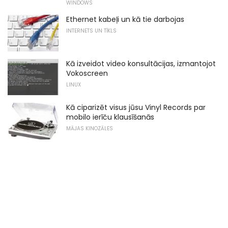
WINDOWS
Ethernet kabeļi un kā tie darbojas
INTERNETS UN TĪKLS
Kā izveidot video konsultācijas, izmantojot
Vokoscreen
LINUX
Kā ciparizēt visus jūsu Vinyl Records par
mobilo ierīču klausīšanās
MĀJAS KINOZĀLES