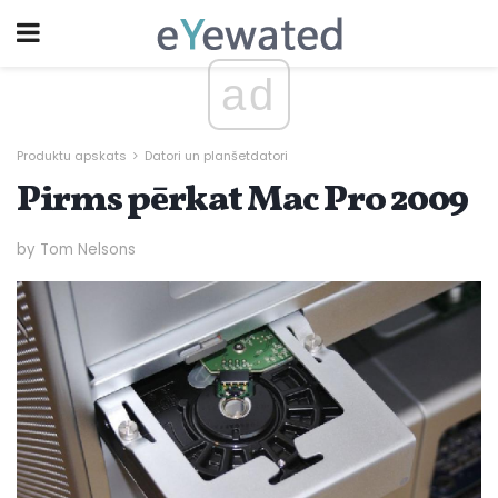
ad
Produktu apskats
Datori un planšetdatori
Pirms pērkat Mac Pro 2009
by Tom Nelsons