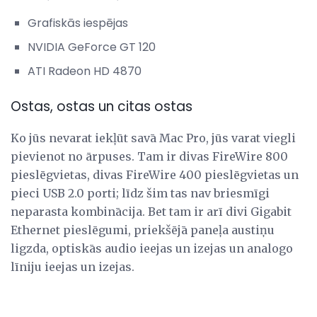
Grafiskās iespējas
NVIDIA GeForce GT 120
ATI Radeon HD 4870
Ostas, ostas un citas ostas
Ko jūs nevarat iekļūt savā Mac Pro, jūs varat viegli
pievienot no ārpuses. Tam ir divas FireWire 800
pieslēgvietas, divas FireWire 400 pieslēgvietas un
pieci USB 2.0 porti; līdz šim tas nav briesmīgi
neparasta kombinācija. Bet tam ir arī divi Gigabit
Ethernet pieslēgumi, priekšējā paneļa austiņu
ligzda, optiskās audio ieejas un izejas un analogo
līniju ieejas un izejas.