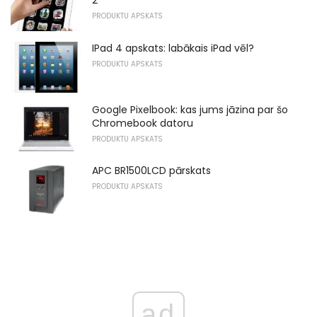
2
PRODUKTU APSKATS
IPad 4 apskats: labākais iPad vēl?
PRODUKTU APSKATS
Google Pixelbook: kas jums jāzina par šo
Chromebook datoru
PRODUKTU APSKATS
APC BR1500LCD pārskats
PRODUKTU APSKATS
ad