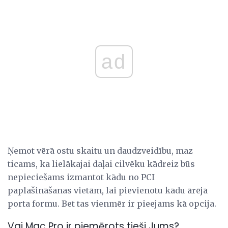
ad
Ņemot vērā ostu skaitu un daudzveidību, maz
ticams, ka lielākajai daļai cilvēku kādreiz būs
nepieciešams izmantot kādu no PCI
paplašināšanas vietām, lai pievienotu kādu ārējā
porta formu. Bet tas vienmēr ir pieejams kā opcija.
Vai Mac Pro ir piemērots tieši Jums?