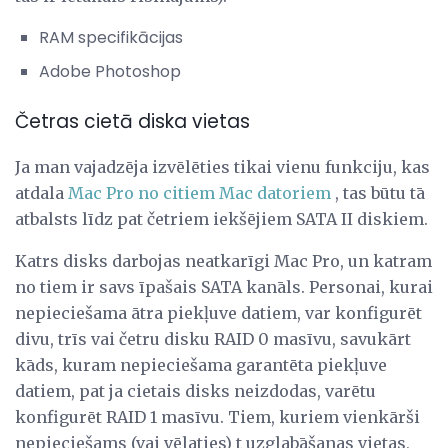
RAM specifikācijas
Adobe Photoshop
Četras cietā diska vietas
Ja man vajadzēja izvēlēties tikai vienu funkciju, kas
atdala
Mac Pro no citiem Mac datoriem
, tas būtu tā
atbalsts līdz pat četriem iekšējiem SATA II diskiem.
Katrs disks darbojas neatkarīgi Mac Pro, un katram
no tiem ir savs īpašais SATA kanāls. Personai, kurai
nepieciešama ātra piekļuve datiem, var konfigurēt
divu, trīs vai četru disku RAID 0 masīvu, savukārt
kāds, kuram nepieciešama garantēta piekļuve
datiem, pat ja cietais disks neizdodas, varētu
konfigurēt RAID 1 masīvu. Tiem, kuriem vienkārši
nepieciešams (vai vēlaties) t uzglabāšanas vietas,