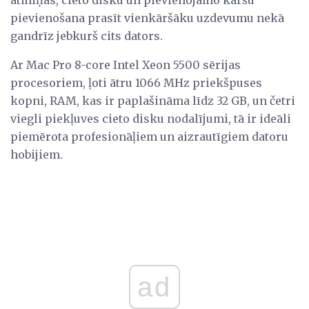
atmiņas, cieto disku un pievienojamo karšu
pievienošana prasīt vienkāršāku uzdevumu nekā
gandrīz jebkurš cits dators.
Ar Mac Pro 8-core Intel Xeon 5500 sērijas
procesoriem, ļoti ātru 1066 MHz priekšpuses
kopni, RAM, kas ir paplašināma līdz 32 GB, un četri
viegli piekļuves cieto disku nodalījumi, tā ir ideāli
piemērota profesionāļiem un aizrautīgiem datoru
hobijiem.
ad