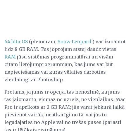
64 bitu OS
(piemēram,
Snow Leopard
) var izmantot
līdz 8 GB RAM. Tas joprojām atstāj daudz vietas
RAM
jūsu sistēmas programmatūrai un visām
citām lietojumprogrammām, kas jums var būt
nepieciešamas vai kuras vēlaties darboties
vienlaicīgi ar Photoshop.
Protams, ja jums ir opcija, tas nenozīmē, ka jums
tas jāizmanto, vismaz ne uzreiz, ne vienlaikus. Mac
Pro ir aprīkots ar 2 GB RAM; jūs varat jebkurā laikā
pievienot vairāk, neatkarīgi no tā, vai jūs to
iegādājaties no Apple vai no trešās puses (parasti
tas ir lētākais risinājums).