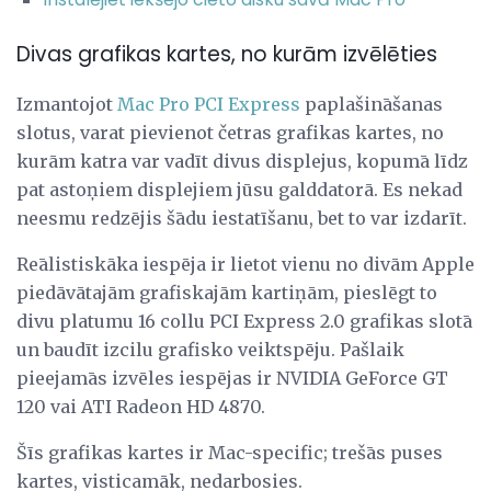
Divas grafikas kartes, no kurām izvēlēties
Izmantojot
Mac Pro
PCI Express
paplašināšanas
slotus, varat pievienot četras grafikas kartes, no
kurām katra var vadīt divus displejus, kopumā līdz
pat astoņiem displejiem jūsu galddatorā. Es nekad
neesmu redzējis šādu iestatīšanu, bet to var izdarīt.
Reālistiskāka iespēja ir lietot vienu no divām Apple
piedāvātajām grafiskajām kartiņām, pieslēgt to
divu platumu 16 collu PCI Express 2.0 grafikas slotā
un baudīt izcilu grafisko veiktspēju. Pašlaik
pieejamās izvēles iespējas ir NVIDIA GeForce GT
120 vai ATI Radeon HD 4870.
Šīs grafikas kartes ir Mac-specific; trešās puses
kartes, visticamāk, nedarbosies.