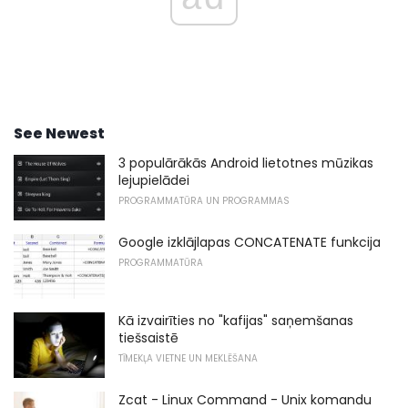
See Newest
3 populārākās Android lietotnes mūzikas
lejupielādei
PROGRAMMATŪRA UN PROGRAMMAS
Google izklājlapas CONCATENATE funkcija
PROGRAMMATŪRA
Kā izvairīties no "kafijas" saņemšanas
tiešsaistē
TĪMEKĻA VIETNE UN MEKLĒŠANA
Zcat - Linux Command - Unix komandu