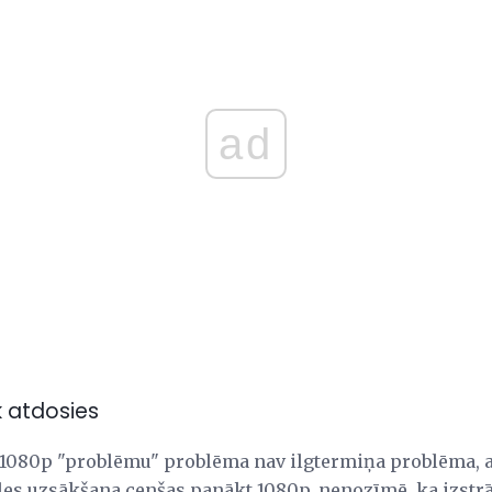
ad
 atdosies
ā 1080p "problēmu" problēma nav ilgtermiņa problēma, 
ēles uzsākšana cenšas panākt 1080p, nenozīmē, ka izstrā