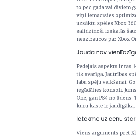
to pēc gada vai diviem g
viņi iemācīsies optimizēt
uzsāktu spēles Xbox 360,
salīdzinoši izskatās šau
neuztraucos par Xbox O
Jauda nav vienlīdzī
Pēdējais aspekts ir tas, 
tik svarīga. Jautrības sp
labu spēļu veikšanai. Go
iegādāties konsoli. Jums
One, gan PS4 no ūdens. 
kuru kaste ir jaudīgāka
Ietekme uz cenu sta
Viens arguments pret Xbo