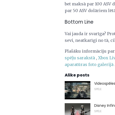
bet maksā par 100 ASV do
par 50 ASV dolāriem lētā
Bottom Line
Vai jauda ir svarīga? Pro
sevi, neatkarīgi no tā, c
Plašāku informāciju pa
spēļu sarakstā
,
Xbox Li
aparatūras foto galerijā
Alike posts
Videospēles
SPĒLE
Disney Infi
SPĒLE