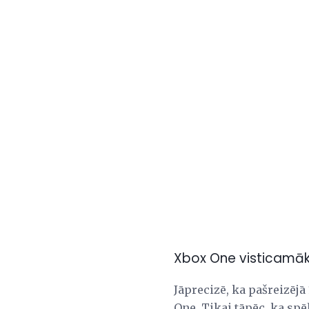
Xbox One visticamāk
Jāprecizē, ka pašreizēj
One. Tikai tāpēc, ka sp