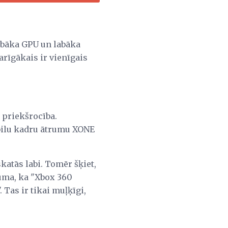
labāka GPU un labāka
arīgākais ir vienīgais
s priekšrocība.
bilu kadru ātrumu XONE
skatās labi. Tomēr šķiet,
juma, ka "Xbox 360
 Tas ir tikai muļķīgi,