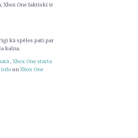
, Xbox One faktiski ir
rīgi kā spēles pati par
la kalna.
matā
,
Xbox One starta
 info
un
Xbox One