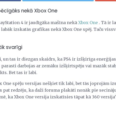
spēcīgāks nekā Xbox One
layStation 4 ir jaudīgāka mašīna nekā
Xbox One
. Tā ir 
 labāk izskatās grafikas nekā Xbox One spēj. Taču vissv
tik svarīgi
, un tas ir diezgan skaidrs, ka PS4 ir izšķirīga enerģija
parasti darbojas ar zemāku izšķirtspēju vai mazāk sta
ts. Bet tas ir labi.
 One spēļu versijas nešķiet tik labi, bet tās joprojām iz
Es pat redzēju, ka daži foruma plakāti nonāk pie secinā
mē, ka Xbox One versija izskatīsies tāpat kā 360 versija".