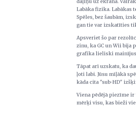
daļiņu uz ekrāna. Vairā
Labāka fizika. Labākas t
Spēles, bez šaubām, izsk
gan tie var izskatīties t
Apsveriet šo par rezolūc
zinu, ka GC un Wii bija 
grafika lieliski mainīju
Tāpat arī uzskatu, ka da
ļoti labi. Jūsu mīļākā sp
kāda cita "sub-HD" izšķir
Viena pēdējā piezīme ir 
mērķi visu, kas bieži vie