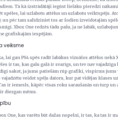
adiem. Tā kā izstrādātāji iegūst lielāku pieredzi nākam
 spēles, lai uzlabotu attēlus un uzlabotu veiktspēju. Atce
 un pēc tam salīdziniet tos ar šodien izveidotajām spēl
smīgi. Xbox One redzēs tādu pašu, ja ne labāk, uzlabojumu
ne grafiskajām iespējām.
ga veiksme
ka, lai gan PS4 spēs radīt labākus vizuālos attēlus nekā 
ēles ir tas, kas galu galā ir svarīgs, un tev nav vajadzīga
dīgi sakot, ja jums patiešām rūp grafiki, vispirms jums
 vajadzētu veidot spēļu datoru, kur pat vidējas klases 
Tas ir iemesls, kāpēc visas roku saraušanās un turp un 
, ir diezgan mēms.
rpību
x One, kas varētu būt dažas nopelni, ir tas, ka tas ir 