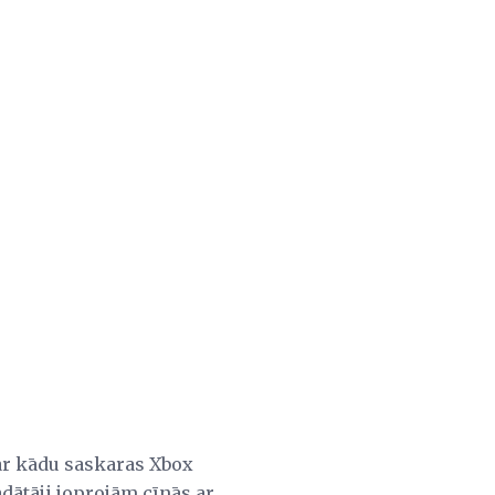
ar kādu saskaras Xbox
dātāji joprojām cīnās ar