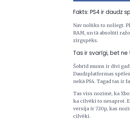
Fakts: PS4 ir daudz 
Nav nolūks to noliegt. P
RAM, un tā absolūti ražo
zirgspēks.
Tas ir svarīgi, bet ne 
Šobrīd mums ir divi gadi
Daudzplatformas spēles 
nekā PS4. Tagad tas ir fak
Tas viss nozīmē, ka Xbox
ka cilvēki to nesaprot. 
versija ir 720p, kas nozī
cilvēki.