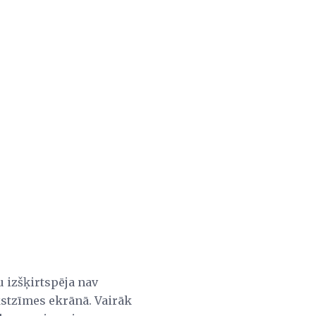
u izšķirtspēja nav
kstzīmes ekrānā. Vairāk