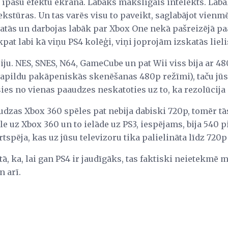
k īpašu efektu ekrānā. Labāks mākslīgais intelekts. La
ekstūras. Un tas varēs visu to paveikt, saglabājot vien
atās un darbojas labāk par Xbox One nekā pašreizējā paa
ikpat labi kā viņu PS4 kolēģi, viņi joprojām izskatās lieli
iju. NES, SNES, N64, GameCube un pat Wii viss bija ar 480i
papildu pakāpeniskās skenēšanas 480p režīmi), taču jūs
sies no vienas paaudzes neskatoties uz to, ka rezolūcija 
udzas Xbox 360 spēles pat nebija dabiski 720p, tomēr tā
ēle uz Xbox 360 un to ielāde uz PS3, iespējams, bija 540 p
tspēja, kas uz jūsu televizoru tika palielināta līdz 720p
tā, ka, lai gan PS4 ir jaudīgāks, tas faktiski neietekmē 
n arī.