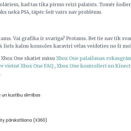
lāriem, kad tas tika pirmo reizi palaists. Tomēr šodien
ks nekā PS4, tāpēc šeit vairs nav problēmu.
tams. Vai grafika ir svarīga? Protams. Bet tie nav tik sva
ik liels kalnu konsoles karavīri vēlas veidoties no šī mo
r Xbox One skatiet mūsu
Xbox One palaišanas rokasgrā
ve vietnē Xbox One FAQ
,
Xbox One kontrollerī un Kinect
.
 un kustību slimības
nity pārskatīšana (X360)