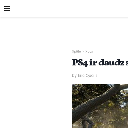
Spēle
Xbox
PS4 ir daudz
by Eric Qualls