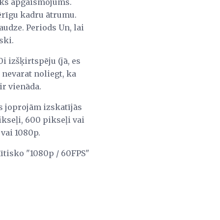
bāks apgaismojums.
mērīgu kadru ātrumu.
udze. Periods Un, lai
ski.
 izšķirtspēju (jā, es
 nevarat noliegt, ka
ir vienāda.
s joprojām izskatījās
ikseļi, 600 pikseļi vai
 vai 1080p.
mītisko "1080p / 60FPS"