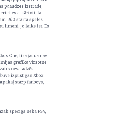
ās paaudzes izstrādē,
rieties atkārtoti, lai
ēm. 360 starta spēles
 līmeni, jo laiks iet. Es
Xbox One, tīra jauda nav
 līnijas grafika virsotne
 vairs nevajadzēs
uzbūve izpūst gan Xbox
atpakaļ starp fanboys,
mazāk spēcīgs nekā PS4,