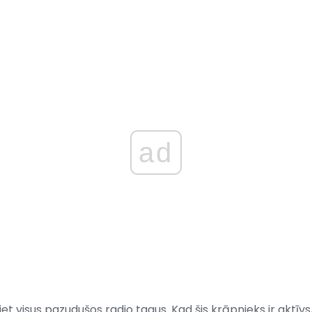
ad
et visus pazudušos radio tagus. Kad šis krāpnieks ir aktīvs,