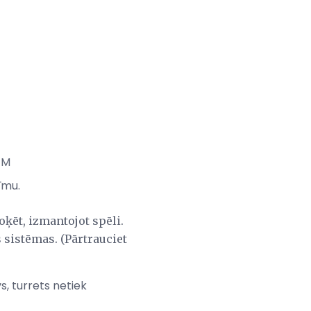
EM
īmu.
oķēt, izmantojot spēli.
 sistēmas. (Pārtrauciet
s, turrets netiek