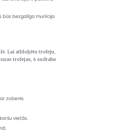
ms būs bezgalīga munīcija
ē. Lai atbloķētu trofeju,
nzas trofejas, 4 sudraba
ar zobenis.
karšu vietās.
mā.