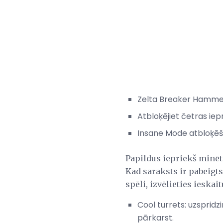
Zelta Breaker Hamme
Atbloķējiet četras i
Insane Mode atbloķēša
Papildus iepriekš minēta
Kad saraksts ir pabeigts
spēli, izvēlieties ieskai
Cool turrets: uzspridz
pārkarst.