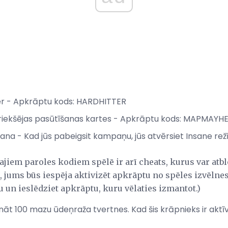
r - Apkrāptu kods: HARDHITTER
epriekšējas pasūtīšanas kartes - Apkrāptu kods: MAPMAYH
na - Kad jūs pabeigsit kampaņu, jūs atvērsiet Insane rež
jiem paroles kodiem spēlē ir arī cheats, kurus var atbl
, jums būs iespēja aktivizēt apkrāptu no spēles izvēlnes
tu un ieslēdziet apkrāptu, kuru vēlaties izmantot.)
ināt 100 mazu ūdeņraža tvertnes. Kad šis krāpnieks ir aktīv