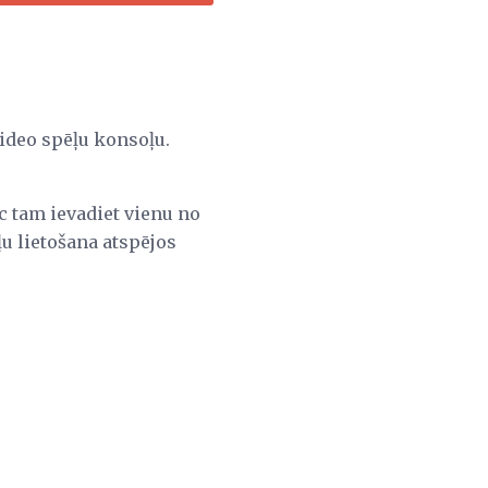
video spēļu konsoļu.
ēc tam ievadiet vienu no
u lietošana atspējos