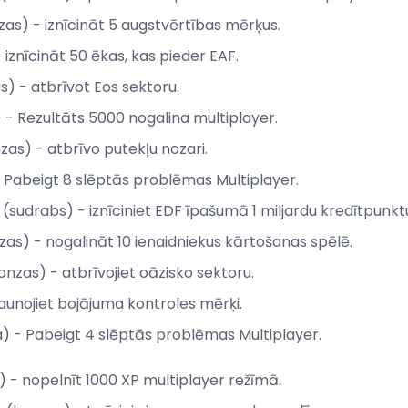
nzas) - iznīcināt 5 augstvērtības mērķus.
iznīcināt 50 ēkas, kas pieder EAF.
s) - atbrīvot Eos sektoru.
) - Rezultāts 5000 nogalina multiplayer.
as) - atbrīvo putekļu nozari.
 Pabeigt 8 slēptās problēmas Multiplayer.
(sudrabs) - iznīciniet EDF īpašumā 1 miljardu kredītpunkt
zas) - nogalināt 10 ienaidniekus kārtošanas spēlē.
nzas) - atbrīvojiet oāzisko sektoru.
aunojiet bojājuma kontroles mērķi.
) - Pabeigt 4 slēptās problēmas Multiplayer.
) - nopelnīt 1000 XP multiplayer režīmā.