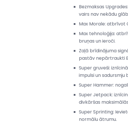
Bezmaksas Upgrades: v
vairs nav nekādu glā
Max Morale: atbrīvot Oa
Max tehnoloģija: atbrī
bruņas un ieroči.
Zaļā brīdinājuma sign
pastāv nepārtraukti 
Super gruveši: iznīcin
impulsi un sadursmju bo
Super Hammer: nogalini
Super Jetpack: iznīcin
divkāršas maksimālās
Super Sprinting: Ievieto
normālu ātrumu.