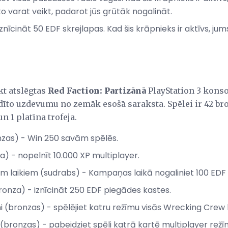
 varat veikt, padarot jūs grūtāk nogalināt.
īcināt 50 EDF skrejlapas. Kad šis krāpnieks ir aktīvs, ju
kt atslēgtas
Red Faction: Partizānā
PlayStation 3 konsol
dīto uzdevumu no zemāk esošā saraksta. Spēlei ir 42 bro
un 1 platīna trofeja.
onzas) - Win 250 savām spēlēs.
a) - nopelnīt 10.000 XP multiplayer.
iem laikiem (sudrabs) - Kampaņas laikā nogaliniet 100 EDF 
ronza) - iznīcināt 250 EDF piegādes kastes.
i (bronzas) - spēlējiet katru režīmu visās Wrecking Crew 
 (bronzas) - pabeidziet spēli katrā kartē multiplayer režī