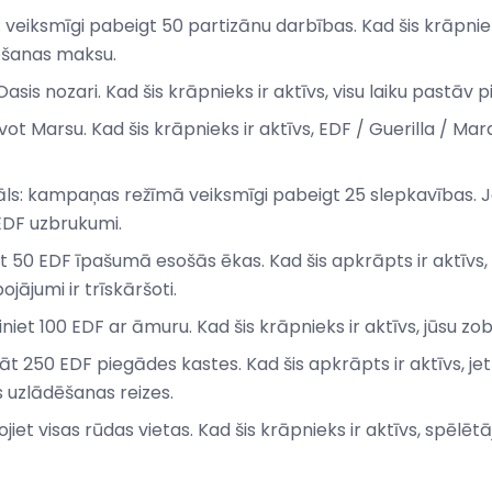
eiksmīgi pabeigt 50 partizānu darbības. Kad šis krāpniek
bšanas maksu.
sis nozari. Kad šis krāpnieks ir aktīvs, visu laiku pastāv p
vot Marsu. Kad šis krāpnieks ir aktīvs, EDF / Guerilla / Ma
āls: kampaņas režīmā veiksmīgi pabeigt 25 slepkavības. Ja 
EDF uzbrukumi.
āt 50 EDF īpašumā esošās ēkas. Kad šis apkrāpts ir aktīvs,
jājumi ir trīskāršoti.
et 100 EDF ar āmuru. Kad šis krāpnieks ir aktīvs, jūsu zobr
āt 250 EDF piegādes kastes. Kad šis apkrāpts ir aktīvs, je
 uzlādēšanas reizes.
jiet visas rūdas vietas. Kad šis krāpnieks ir aktīvs, spēlētāj