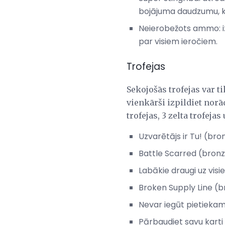
bojājuma daudzumu, ko
Neierobežots ammo: izn
par visiem ieročiem.
Trofejas
Sekojošās trofejas var ti
vienkārši izpildiet norā
trofejas, 3 zelta trofejas 
Uzvarētājs ir Tu! (br
Battle Scarred (bronz
Labākie draugi uz vis
Broken Supply Line (b
Nevar iegūt pietiekam
Pārbaudiet savu karti