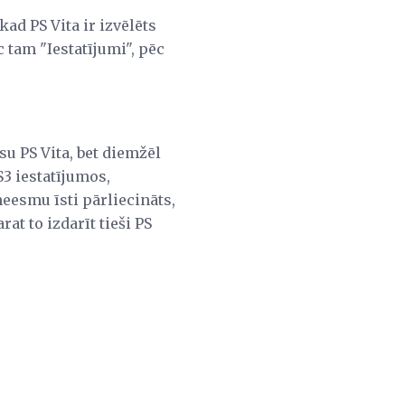
ad PS Vita ir izvēlēts
 tam "Iestatījumi", pēc
ūsu PS Vita, bet diemžēl
S3 iestatījumos,
eesmu īsti pārliecināts,
rat to izdarīt tieši PS