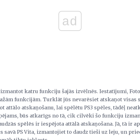
ad
r izmantot katru funkciju šajās izvēlnēs. Iestatījumi, Fot
dažām funkcijām. Turklāt jūs nevarēsiet atskaņot visas s
ot attālo atskaņošanu, lai spēlētu PS3 spēles, tādēļ neatk
ējams, būs atkarīgs no tā, cik cilvēki šo funkciju izma
audzās spēlēs ir iespējota attālā atskaņošana. Jā, tā ir apa
s savā PS Vita, izmantojiet to daudz tieši uz leju, un prie