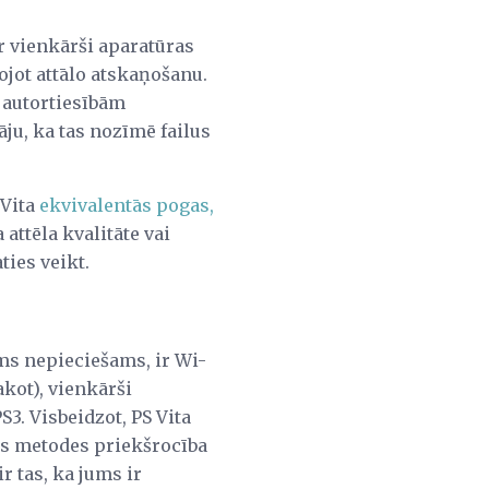
ir vienkārši aparatūras
tojot attālo atskaņošanu.
r autortiesībām
āju, ka tas nozīmē failus
 Vita
ekvivalentās pogas,
ttēla kvalitāte vai
ties veikt.
ums nepieciešams, ir Wi-
akot), vienkārši
S3. Visbeidzot, PS Vita
Šīs metodes priekšrocība
r tas, ka jums ir