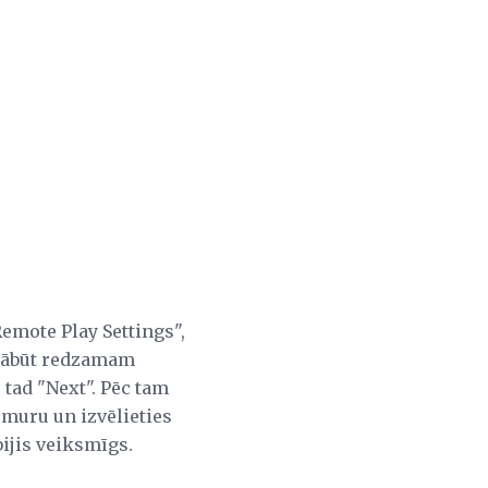
Remote Play Settings",
ā jābūt redzamam
, tad "Next". Pēc tam
umuru un izvēlieties
bijis veiksmīgs.