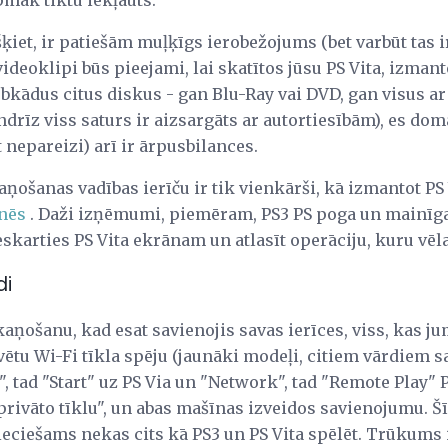
rpmāk tiktu iekļauts.
šķiet, ir patiešām muļķīgs ierobežojums (bet varbūt tas 
videoklipi būs pieejami, lai skatītos jūsu PS Vita, izman
jebkādus citus diskus - gan Blu-Ray vai DVD, gan visus a
ndrīz viss saturs ir aizsargāts ar autortiesībām), es dom
 nepareizi) arī ir ārpusbilances.
kaņošanas vadības ierīču ir tik vienkārši, kā izmantot PS
lnēs
. Daži izņēmumi, piemēram, PS3 PS poga un mainīga a
skarties PS Vita ekrānam un atlasīt operāciju, kuru vēla
di
kaņošanu, kad esat savienojis savas ierīces, viss, kas j
ūvētu Wi-Fi tīkla spēju (jaunāki modeļi, citiem vārdiem s
, tad "Start" uz PS Via un "Network", tad "Remote Play" P
 privāto tīklu", un abas mašīnas izveidos savienojumu. 
ieciešams nekas cits kā PS3 un PS Vita spēlēt. Trūkums i