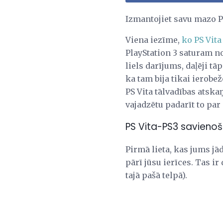
Izmantojiet savu mazo Pla
Viena iezīme,
ko PS Vita
PlayStation 3 saturam n
liels darījums, daļēji 
ka tam bija tikai ierobe
PS Vita tālvadības atska
vajadzētu padarīt to par
PS Vita-PS3 savieno
Pirmā lieta, kas jums jā
pārī jūsu ierīces. Tas i
tajā pašā telpā).