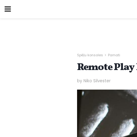
Spēļu konsoles
Pamati
Remote Play 
by Niko Silvester