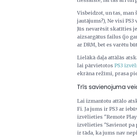
tiešsaistē, lai tas arī tu
Visbeidzot, un tas, man 
jautājums?), Ne visi PS3 
Jūs nevarēsit skatīties 
aizsargātus failus (jo ga
ar DRM, bet es varētu būt
Lielākā daļa attālās ats
lai pārvietotos
PS3 izvē
ekrāna režīmi, prasa pie
Trīs savienojuma vei
Lai izmantotu attālo ats
Fi. Ja jums ir PS3 ar ieb
izvēlieties "Remote Play"
izvēlieties "Savienot pa
ir tāda, ka jums nav nep