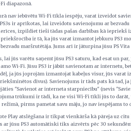
-Fi diapazonā.
kurā nav iebūvētu Wi-Fi tīkla iespēju, varat izveidot sav
 PS3s ir aprīkotas, lai izveidotu savienojumu ar bezvadu 
 ierīces, izpildiet tieši tādas pašas darbības kā iepriek
 priekšrocība ir tā, ka jūs varat izmantot jebkuru PS3 mo
 bezvadu maršrutētāja. Jums arī ir jāturpina jūsu PS Vit
s, lai jūs varētu saņemt jūsu PS3 saturu, kad esat un par, 
amo Wi-Fi. Jūsu PS3 ir jābūt savienotam ar internetu, bet
ēļ, ja jūs joprojām izmantojat kabeļus visur, jūs varat i
riekšminētos divus). Savienojums ir tāds pats kā tad, ja
lējāties "Savienot ar interneta starpniecību" (nevis "Savi
nojuma trūkumi ir tādi, ka ne visi Wi-Fi tīkli jūs to darāt,
režīmā, pirms pametat savu māju, jo nav iespējams to da
ote Play atslēgšana ir tikpat vienkārša kā pāreja uz ci
s ar jūsu PS3 automātiski tiks aizvērts pēc 30 sekundēm