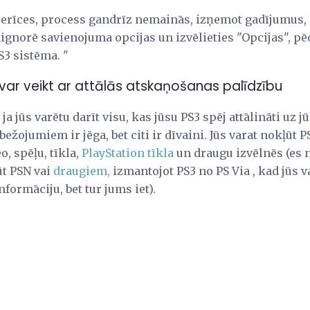
ierīces, process gandrīz nemainās, izņemot gadījumus, k
āignorē savienojuma opcijas un izvēlieties "Opcijas", pēc
S3 sistēma. "
evar veikt ar attālās atskaņošanas palīdzību
ja jūs varētu darīt visu, kas jūsu PS3 spēj attālināti uz j
ežojumiem ir jēga, bet citi ir dīvaini. Jūs varat nokļūt P
o, spēļu, tīkla,
PlayStation tīkla
un draugu izvēlnēs (es n
ūt PSN vai
draugiem,
izmantojot PS3 no PS Via , kad jūs va
nformāciju, bet tur jums iet).