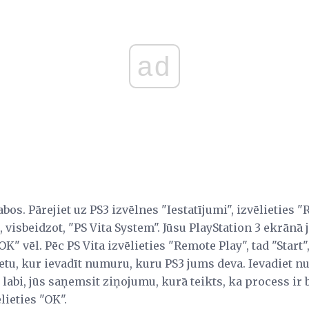
ad
bos. Pārejiet uz PS3 izvēlnes "Iestatījumi", izvēlieties "
, visbeidzot, "PS Vita System". Jūsu PlayStation 3 ekrān
OK" vēl. Pēc PS Vita izvēlieties "Remote Play", tad "Start"
etu, kur ievadīt numuru, kuru PS3 jums deva. Ievadiet n
et labi, jūs saņemsit ziņojumu, kurā teikts, ka process ir 
lieties "OK".