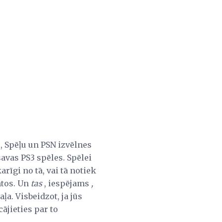
o, Spēļu un PSN izvēlnes
avas PS3 spēles. Spēlei
arīgi no tā, vai tā notiek
ntos. Un
tas
, iespējams
,
ļa. Visbeidzot, ja jūs
cājieties par to