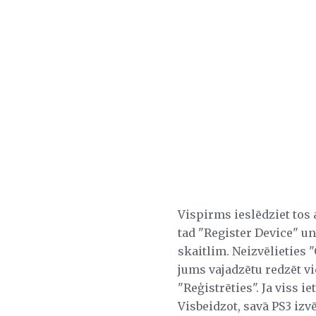
Vispirms ieslēdziet tos a
tad "Register Device" un
skaitlim. Neizvēlieties "
jums vajadzētu redzēt vi
"Reģistrēties". Ja viss i
Visbeidzot, savā PS3 izvē