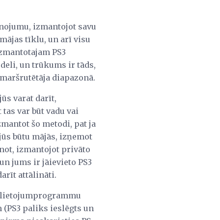
ienojumu, izmantojot savu
mājas tīklu, un arī visu
š izmantotajam PS3
deli, un trūkums ir tāds,
a maršrutētāja diapazonā.
jūs varat darīt,
 tas var būt vadu vai
zmantot šo metodi, pat ja
 jūs būtu mājās, izņemot
enot, izmantojot privāto
 un jums ir jāievieto PS3
rīt attālināti.
tu lietojumprogrammu
 (PS3 paliks ieslēgts un