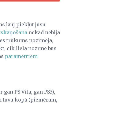
s ļauj piekļūt jūsu
atskaņošana
nekad nebija
snes trūkums nozīmēja,
kt, cik liela nozīme būs
as
parametriem
 gan PS Vita, gan PS3),
gan tuvu kopā (piemēram,