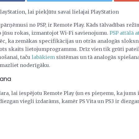
yStation, lai piekļūtu savai lielajai PlayStation
pārņēmusi no PSP, ir Remote Play. Kāds tālvadības režīm
o jūsu rokas, izmantojot Wi-Fi savienojumu.
PSP attālā 
tāpēc, ka zemākas specifikācijas un otrās analogās slok
žots skaits lietojumprogrammu. Drīz vien tik grūti patei
ņošanai, taču
labākiem
sistēmas un tā analogās spiešan
 mazliet noderīgāku.
šana
dara, lai iespējotu Remote Play (un es pieņemu, ka jums ir
r diezgan viegli izdarāms, kamēr PS Vita un PS3 ir diez