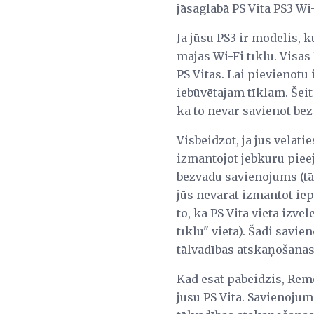
jāsaglabā PS Vita PS3 Wi
Ja jūsu PS3 ir modelis, 
mājas Wi-Fi tīklu. Visas
PS Vitas. Lai pievienotu
iebūvētajam tīklam. Šeit
ka to nevar savienot bez
Visbeidzot, ja jūs vēlatie
izmantojot jebkuru pieej
bezvadu savienojums (tād
jūs nevarat izmantot iep
to, ka PS Vita vietā izvē
tīklu" vietā). Šādi savie
tālvadības atskaņošanas 
Kad esat pabeidzis, Rem
jūsu PS Vita. Savienojum