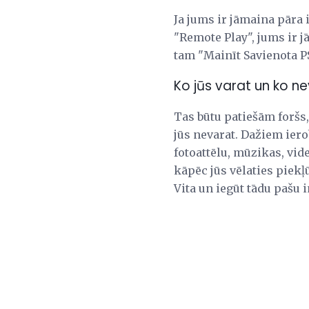
Ja jums ir jāmaina pāra 
"Remote Play", jums ir j
tam "Mainīt Savienota P
Ko jūs varat un ko n
Tas būtu patiešām foršs, 
jūs nevarat. Dažiem ierob
fotoattēlu, mūzikas, vide
kāpēc jūs vēlaties piekļ
Vita un iegūt tādu pašu i