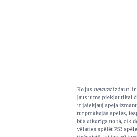
Ko jūs
nevarat
izdarīt, i
ļaus jums piekļūt tikai 
ir jāiekļauj spēja izmant
turpmākajās spēlēs, iesp
būs atkarīgs no tā, cik d
vēlaties spēlēt PS3 spēle