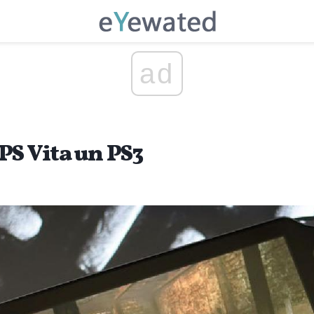
ad
PS Vita un PS3