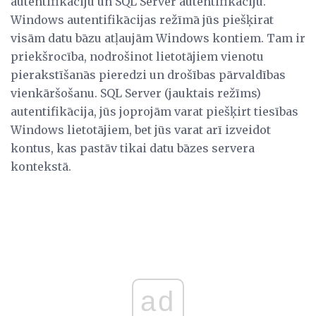
autentifikāciju un SQL Server autentifikāciju.
Windows autentifikācijas režīmā jūs piešķirat
visām datu bāzu atļaujām Windows kontiem. Tam ir
priekšrocība, nodrošinot lietotājiem vienotu
pierakstīšanās pieredzi un drošības pārvaldības
vienkāršošanu. SQL Server (jauktais režīms)
autentifikācija, jūs joprojām varat piešķirt tiesības
Windows lietotājiem, bet jūs varat arī izveidot
kontus, kas pastāv tikai datu bāzes servera
kontekstā.
ad