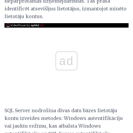
nepārprotamas uzņēmējdarbības. Tas prasa
identificēt atsevišķus lietotājus, izmantojot minēto
lietotāju kontus.
ad
SQL Server nodrošina divas datu bāzes lietotāju
kontu izveides metodes: Windows autentifikāciju
vai jauktu režīmu, kas atbalsta Windows