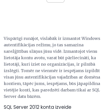
Vispārīgi runājot, vislabāk ir izmantot Windows
autentifikācijas režīmu, jo tas samazina
sarežģītības slāņus jūsu vidē. Izmantojot vienu
lietotāja kontu avotu, varat būt pārliecināti, ka
lietotāji, kuri iziet no organizācijas, ir pilnībā
izslēgti. Tomēr ne vienmēr ir iespējams izpildīt
visas jūsu autentifikācijas vajadzības ar domēna
kontiem, tāpēc jums, iespējams, būs jāpapildina
vietējie konti, kas paredzēti darbam tikai ar SQL
Server datu bāzēm.
SQL Server 2012 konta izveide