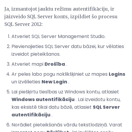
Ja, izmantojot jauktu režīmu autentifikāciju, ir
jāizveido SQL Server konts, izpildiet šo procesu
SQL Server 2012:
Atveriet SQL Server Management Studio.
Pievienojieties SQL Server datu bāzei, kur vēlaties
izveidot pieteikšanos.
Atveriet mapi
Drošība
.
Ar peles labo pogu noklikšķiniet uz mapes
Logins
un izvēlieties
New Login
.
Lai piešķirtu tiesības uz Windows kontu, atlasiet
Windows autentifikāciju
. Lai izveidotu kontu,
kas eksistē tikai datu bāzē, atlasiet
SQL Server
autentifikāciju
.
Norādiet pieteikšanās vārdu tekstlodziņā. Varat