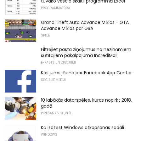
tuvāko veselo skaitli programmā Excel
PROGRAMMATŪRA
Grand Theft Auto Advance Mīklas - GTA
Advance Mīklas par GBA
SPĒLE
Filtrējiet pasta ziņojumus no nezināmiem
sūtītājiem pakalpojumā IncrediMail
E-PASTS UN ZIŅOJUMI
Kas jums jāzina par Facebook App Center
SOCIĀLIE MĒDIJI
10 labākās datorspēles, kuras nopirkt 2018.
gadā
PIRKŠANAS CEĻVEŽI
Kā izdzēst Windows atkopšanas sadali
WINDOWS