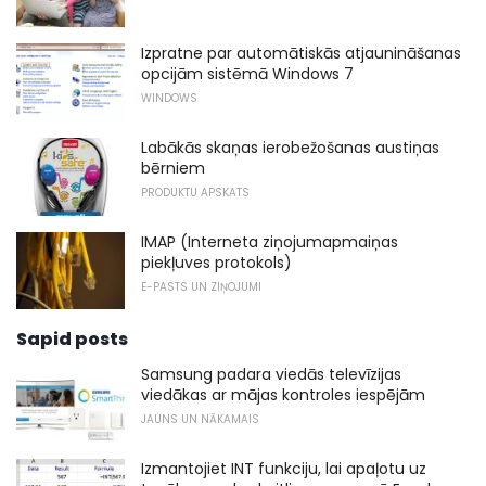
Izpratne par automātiskās atjaunināšanas
opcijām sistēmā Windows 7
WINDOWS
Labākās skaņas ierobežošanas austiņas
bērniem
PRODUKTU APSKATS
IMAP (Interneta ziņojumapmaiņas
piekļuves protokols)
E-PASTS UN ZIŅOJUMI
Sapid posts
Samsung padara viedās televīzijas
viedākas ar mājas kontroles iespējām
JAUNS UN NĀKAMAIS
Izmantojiet INT funkciju, lai apaļotu uz