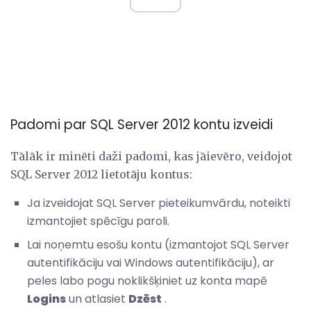
Padomi par SQL Server 2012 kontu izveidi
Tālāk ir minēti daži padomi, kas jāievēro, veidojot
SQL Server 2012 lietotāju kontus:
Ja izveidojat SQL Server pieteikumvārdu, noteikti
izmantojiet spēcīgu paroli.
Lai noņemtu esošu kontu (izmantojot SQL Server
autentifikāciju vai Windows autentifikāciju), ar
peles labo pogu noklikšķiniet uz konta mapē
Logins
un atlasiet
Dzēst
.