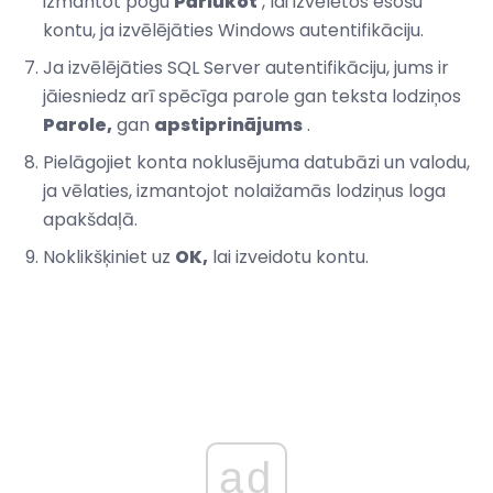
izmantot pogu
Pārlūkot
, lai izvēlētos esošu
kontu, ja izvēlējāties Windows autentifikāciju.
Ja izvēlējāties SQL Server autentifikāciju, jums ir
jāiesniedz arī spēcīga parole gan teksta lodziņos
Parole,
gan
apstiprinājums
.
Pielāgojiet konta noklusējuma datubāzi un valodu,
ja vēlaties, izmantojot nolaižamās lodziņus loga
apakšdaļā.
Noklikšķiniet uz
OK,
lai izveidotu kontu.
ad