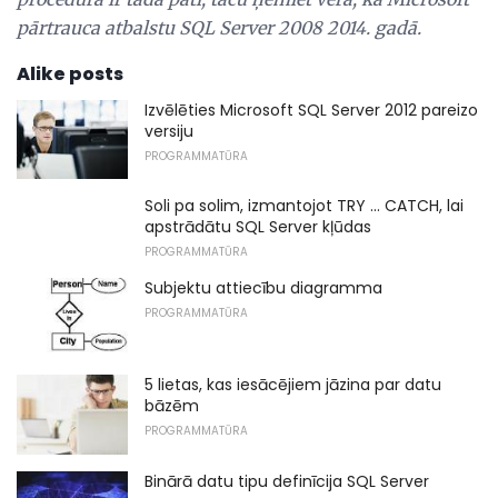
pārtrauca atbalstu SQL Server 2008 2014. gadā.
Alike posts
Izvēlēties Microsoft SQL Server 2012 pareizo
versiju
PROGRAMMATŪRA
Soli pa solim, izmantojot TRY ... CATCH, lai
apstrādātu SQL Server kļūdas
PROGRAMMATŪRA
Subjektu attiecību diagramma
PROGRAMMATŪRA
5 lietas, kas iesācējiem jāzina par datu
bāzēm
PROGRAMMATŪRA
Binārā datu tipu definīcija SQL Server