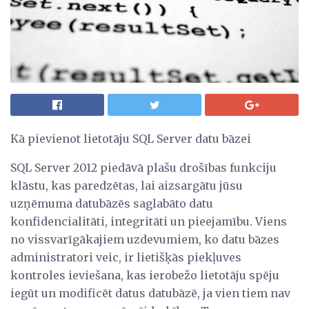
Kā pievienot lietotāju SQL Server datu bāzei
SQL Server 2012 piedāvā plašu drošības funkciju
klāstu, kas paredzētas, lai aizsargātu jūsu
uzņēmuma datubāzēs saglabāto datu
konfidencialitāti, integritāti un pieejamību. Viens
no vissvarīgākajiem uzdevumiem, ko datu bāzes
administratori veic, ir lietišķās piekļuves
kontroles ieviešana, kas ierobežo lietotāju spēju
iegūt un modificēt datus datubāzē, ja vien tiem nav