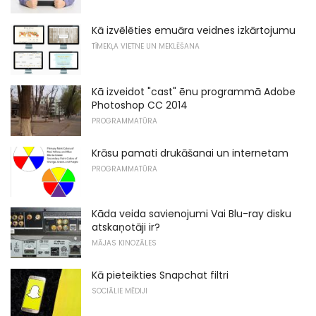
Kā izvēlēties emuāra veidnes izkārtojumu
TĪMEKĻA VIETNE UN MEKLĒŠANA
Kā izveidot "cast" ēnu programmā Adobe
Photoshop CC 2014
PROGRAMMATŪRA
Krāsu pamati drukāšanai un internetam
PROGRAMMATŪRA
Kāda veida savienojumi Vai Blu-ray disku
atskaņotāji ir?
MĀJAS KINOZĀLES
Kā pieteikties Snapchat filtri
SOCIĀLIE MĒDIJI