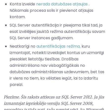
Konta izveide
nerada datubāzes atļaujas
.
Nākamais procesa solis ir pievienot atļaujas
kontam.
SQL Server autentifikācija ir pieejama tikai tad, ja
esat izvēlējies jauktā režīma autentifikāciju savam
SQL Server instances gadījumam.
Neatkarīgi no
autentifikācijas režīma,
kuru
izmantojat, noteikti izveidojiet kontus un uzmanīgi
piesakiet lietotāju tiesības. Drošības
administrēšana nav visbagātīgākais no
datubāzes administrēšanas uzdevumiem, bet tas
ir viens no tiem, ko vēlaties iegūt, lai to izdarītu
pareizi.
Piezīme. Šis raksts attiecas uz SQL Server 2012. Ja jūs
izmantojat iepriekšējo versiju SQL Server 2008,
procedūra ir tāda pati, taču ņemiet vērā, ka Microsoft