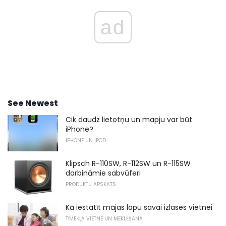
ad
See Newest
Cik daudz lietotņu un mapju var būt
iPhone?
IPHONE UN IPOD
Klipsch R-110SW, R-112SW un R-115SW
darbināmie sabvūferi
PRODUKTU APSKATS
Kā iestatīt mājas lapu savai izlases vietnei
TĪMEKĻA VIETNE UN MEKLĒŠANA