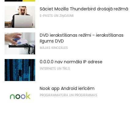
Sāciet Mozilla Thunderbird drošajā režīmā
E-PASTS UN ZIŅOJUMI
DVD ierakstīšanas režīmi - ierakstīšanas
ilgums DVD
MĀJAS KINOZĀLES
0.0.0.0 nav normāla IP adrese
INTERNETS UN TĪKLS
Nook app Android ierīcēm
PROGRAMMATŪRA UN PROGRAMMAS