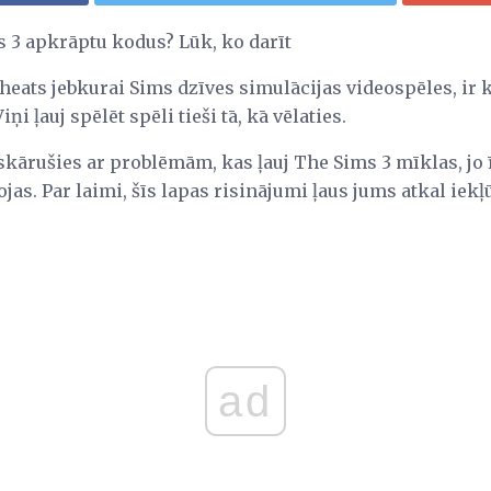
s 3 apkrāptu kodus? Lūk, ko darīt
cheats jebkurai Sims dzīves simulācijas videospēles, ir
i ļauj spēlēt spēli tieši tā, kā vēlaties.
skārušies ar problēmām, kas ļauj The Sims 3 mīklas, jo ī
jas. Par laimi, šīs lapas risinājumi ļaus jums atkal iekļ
ad