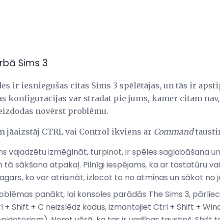
arbā Sims 3
s ir iesniegušas citas Sims 3 spēlētājas, un tās ir apsti
s konfigurācijas var strādāt pie jums, kamēr citam nav,
 neizdodas novērst problēmu.
m jāaizstāj CTRL vai Control ikviens ar
Command
tausti
ums vajadzētu izmēģināt, turpinot, ir spēles saglabāšana u
 tā sākšana atpakaļ. Pilnīgi iespējams, ka ar tastatūru vai 
gars, ko var atrisināt, izlecot to no atmiņas un sākot no 
oblēmas panākt, lai konsoles parādās The Sims 3, pārliecin
 + Shift + C neizslēdz kodus, izmantojiet Ctrl + Shift + Wi
ēpjdatoriem). Ņemt vērā, ka tas ir vadības taustiņš, Shift t