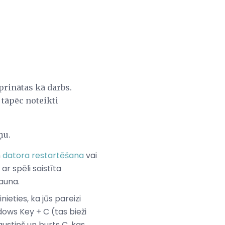
prinātas kā darbs.
 tāpēc noteikti
ņu.
n
datora restartēšana
vai
ar spēli saistīta
jauna.
ieties, ka jūs pareizi
ndows Key + C (tas bieži
austiņš un burts C, kas