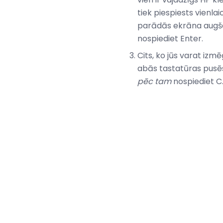
tiek piespiests vienlaic
parādās ekrāna augšda
nospiediet Enter.
Cits, ko jūs varat izmēģ
abās tastatūras pusēs).
pēc tam
nospiediet C