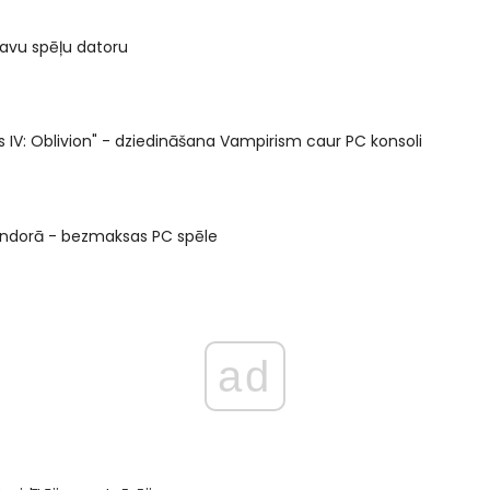
 savu spēļu datoru
lls IV: Oblivion" - dziedināšana Vampirism caur PC konsoli
rondorā - bezmaksas PC spēle
ad