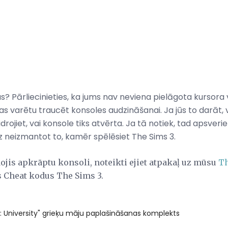
? Pārliecinieties, ka jums nav neviena pielāgota kursora 
s varētu traucēt konsoles audzināšanai. Ja jūs to darāt, 
jiet, vai konsole tiks atvērta. Ja tā notiek, tad apsveri
z neizmantot to, kamēr spēlēsiet The Sims 3.
ojis apkrāptu konsoli, noteikti ejiet atpakaļ uz mūsu
Th
s Cheat kodus The Sims 3.
: University" grieķu māju paplašināšanas komplekts