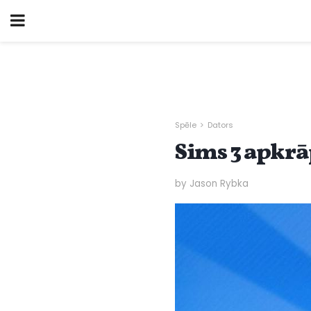
Spēle
Dators
Sims 3 apkrā
by Jason Rybka