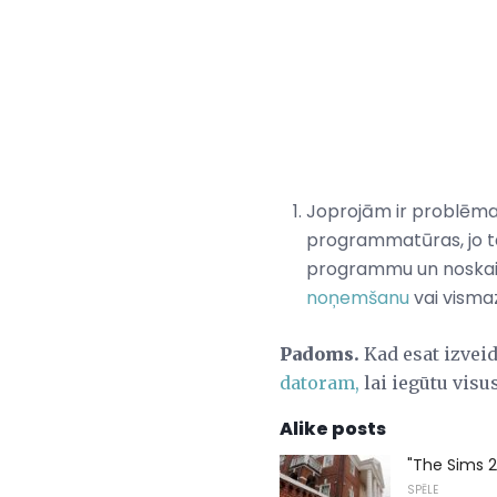
Joprojām ir problēmas
programmatūras, jo ta
programmu un noskaidro
noņemšanu
vai visma
Padoms.
Kad esat izveid
datoram,
lai iegūtu visu
Alike posts
"The Sims 2
SPĒLE