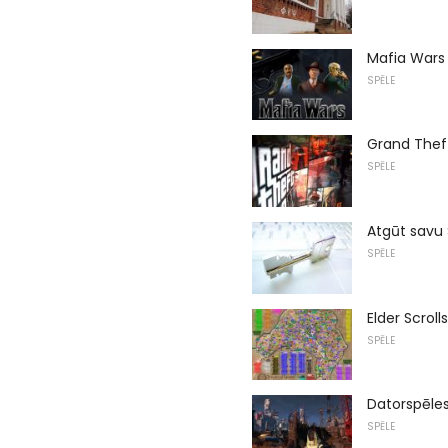
Mafia Wars 
SPĒLE
Grand Theft
SPĒLE
Atgūt savu 
SPĒLE
Elder Scroll
SPĒLE
Datorspēles
SPĒLE