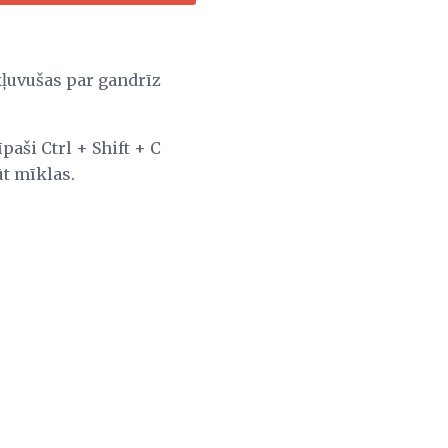
 kļuvušas par gandrīz
paši Ctrl + Shift + C
ūt mīklas.