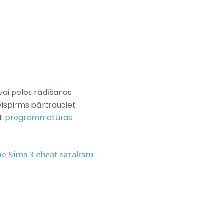
vai peles rādīšanas
vispirms pārtrauciet
et
programmatūras
e Sims 3 cheat sarakstu