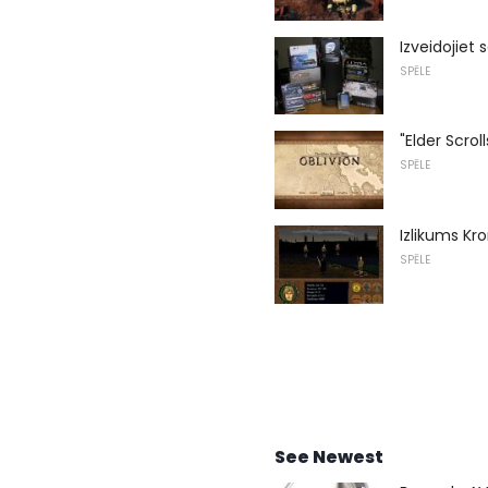
Izveidojiet
SPĒLE
"Elder Scro
SPĒLE
Izlikums K
SPĒLE
See Newest