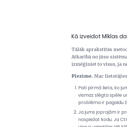
Kā izveidot Mīklas d
Tālāk aprakstītās metode
Atkarībā no jūsu sistēma
izmēģiniet to visus, ja
Piezīme.
Mac lietotājie
Pati pirmā lieta, ko j
vismaz slēgta spēle un
problēma ir pagaidu ža
Ja jums joprojām ir pr
nospiežat kodu. Ja Ctrl
vien ir vajadzīgs HP kl