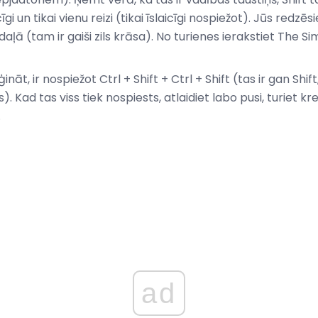
īgi un tikai vienu reizi (tikai īslaicīgi nospiežot). Jūs redzē
ļā (tam ir gaiši zils krāsa). No turienes ierakstiet The S
ināt, ir nospiežot Ctrl + Shift + Ctrl + Shift (tas ir gan Shi
 Kad tas viss tiek nospiests, atlaidiet labo pusi, turiet kre
.
ad