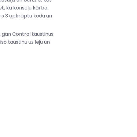
siet, ka konsoļu kārba
ims 3 apkrāptu kodu un
ft, gan Control taustiņus
iso taustiņu uz leju un