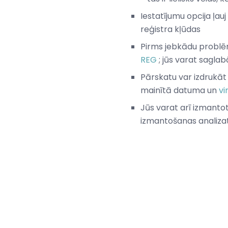
Iestatījumu opcija ļau
reģistra kļūdas
Pirms jebkādu problē
REG
; jūs varat saglab
Pārskatu var izdrukāt
mainītā datuma un
vi
Jūs varat arī izmanto
izmantošanas analiza