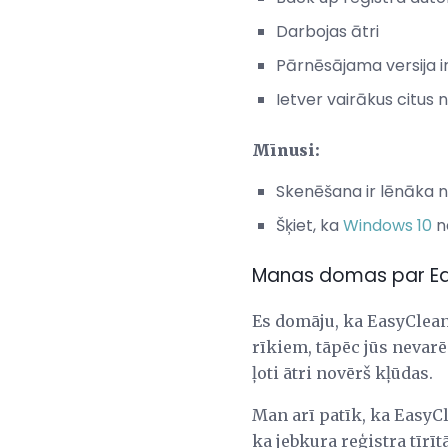
Darbojas ātri
Pārnēsājama versija i
Ietver vairākus citus 
Mīnusi:
Skenēšana ir lēnāka ne
Šķiet, ka
Windows 10
n
Manas domas par E
Es domāju, ka EasyCleane
rīkiem, tāpēc jūs nevarēs
ļoti ātri novērš kļūdas.
Man arī patīk, ka EasyCl
ka jebkura reģistra tīrīt