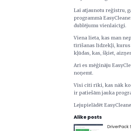
Lai atjaunotu reģistru,
programmā EasyCleaner, 
dublējumu vienlaicīgi.
Viena lieta, kas man nep
tīrīšanas līdzekļi, kur
kļūdas, kas, šķiet, aizņ
Arī es mēģināju EasyCle
noņemt.
Visi citi rīki, kas nāk k
ir patiešām jauka pro
Lejupielādēt EasyClean
Alike posts
DriverPack 