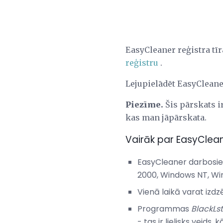
EasyCleaner reģistra tīr
reģistru
.
Lejupielādēt EasyClean
Piezīme.
Šis pārskats ir
kas man jāpārskata.
Vairāk par EasyClea
EasyCleaner darbosies
2000, Windows NT, W
Vienā laikā varat izdz
Programmas
BlackLs
- tas ir lielisks vei