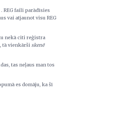
. REG faili parādīsies
us vai atjaunot visu REG
u nekā citi reģistra
a, tā vienkārši
skenē
das, tas neļaus man tos
 Kopumā es domāju, ka šī