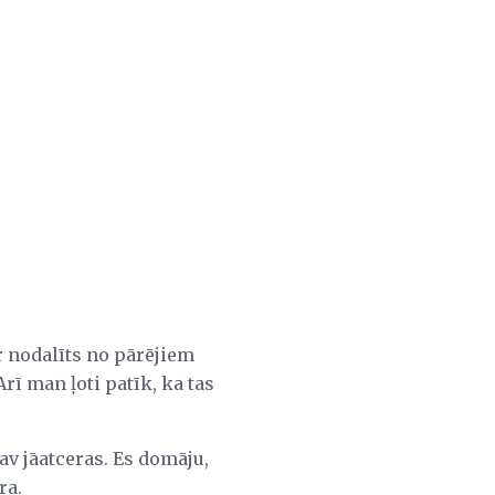
r nodalīts no pārējiem
Arī man ļoti patīk, ka tas
av jāatceras. Es domāju,
ra.