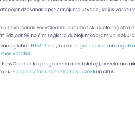
j atspējot dzēšanas apstiprinājuma uzvedni, lai jūs varētu
mu novēršanas EasyCleaner automātiski dublē reģistra iz
āt līdz pat 99 no šīm reģistra dublējumkopijām un jebkurā 
 vai saglabāt
HTML failā
, kurā ir
reģistra avots
un
reģistra
rknes vērtība
.
t EasyCleaner kā programmu atinstalētāju, nevēlamo failu t
toru,
IE pagaidu failu noņemšanas līdzekli
un citus