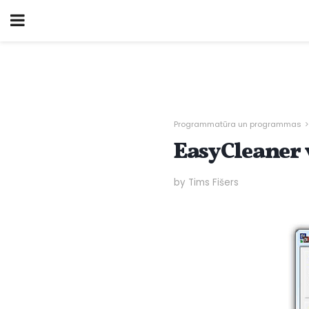
Programmatūra un programmas
EasyCleaner 
by Tims Fišers