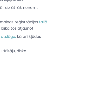
 vēlreiz ātrāk noņemt
maiņas reģistrācijas
failā
laikā tos atjaunot
 atslēga,
kā arī kļūdas
īrītāju, diska