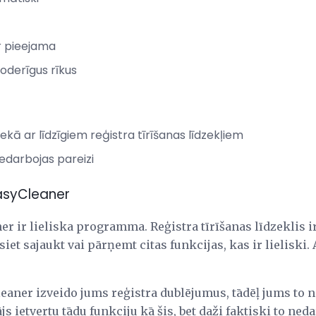
r pieejama
noderīgus rīkus
kā ar līdzīgiem reģistra tīrīšanas līdzekļiem
edarbojas pareizi
asyCleaner
r ir lieliska programma. Reģistra tīrīšanas līdzeklis i
iet sajaukt vai pārņemt citas funkcijas, kas ir lieliski. 
eaner izveido jums reģistra dublējumus, tādēļ jums to n
ājs ietvertu tādu funkciju kā šis, bet daži faktiski to neda