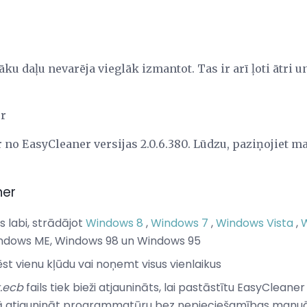
āku daļu nevarēja vieglāk izmantot. Tas ir arī ļoti ātri 
er
 no EasyCleaner versijas 2.0.6.380. Lūdzu, paziņojiet man
ner
 labi, strādājot
Windows 8
,
Windows 7
,
Windows Vista
,
indows ME, Windows 98 un Windows 95
ēst vienu kļūdu vai noņemt visus vienlaikus
t.ecb
fails tiek bieži atjaunināts, lai pastāstītu EasyCleaner 
ds, kā atjaunināt programmatūru bez nepieciešamības manuā