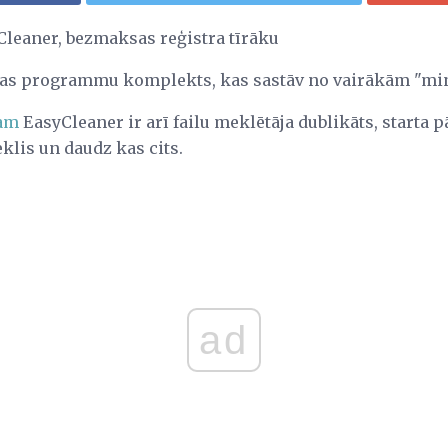
Cleaner, bezmaksas reģistra tīrāku
sas programmu komplekts, kas sastāv no vairākām "m
jam
EasyCleaner ir arī failu meklētāja dublikāts, starta 
klis un daudz kas cits.
ad