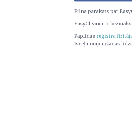
Pilns pārskats par Easy
EasyCleaner ir bezmak
Papildus
reģistra tīrītā
īsceļu noņemšanas līdze