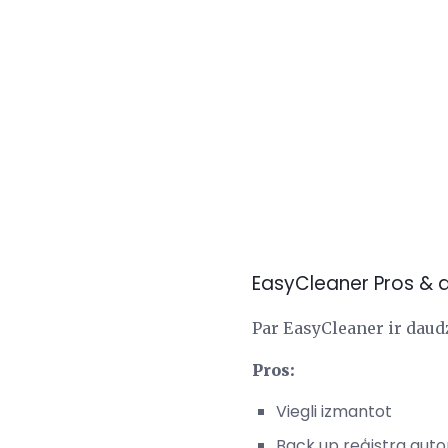
EasyCleaner Pros &
Par EasyCleaner ir daud
Pros:
Viegli izmantot
Back up reģistra auto