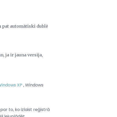
un pat automātiski dublē
, ja ir jauna versija,
Windows XP
, Windows
par to, ko izlaist reģistrā
li lejuplādēt