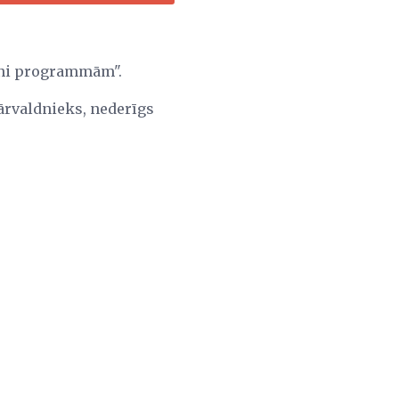
ini programmām".
pārvaldnieks, nederīgs