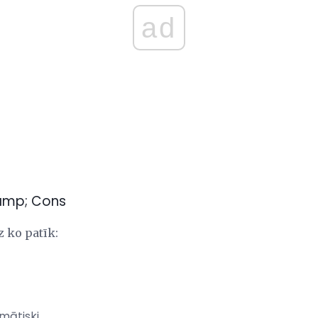
ad
 amp; Cons
z ko patīk:
mātiski