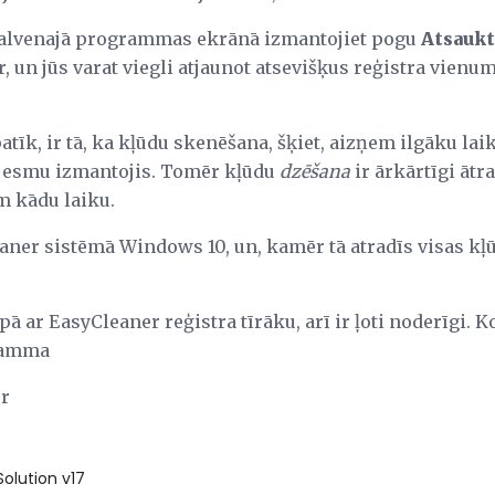
 galvenajā programmas ekrānā izmantojiet pogu
Atsaukt
un jūs varat viegli atjaunot atsevišķus reģistra vienum
atīk, ir tā, ka kļūdu skenēšana, šķiet, aizņem ilgāku laik
us esmu izmantojis. Tomēr kļūdu
dzēšana
ir ārkārtīgi ātr
em kādu laiku.
aner sistēmā Windows 10, un, kamēr tā atradīs visas kļū
opā ar EasyCleaner reģistra tīrāku, arī ir ļoti noderīgi.
gramma
er
Solution v17