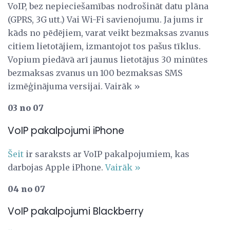
VoIP, bez nepieciešamības nodrošināt datu plāna
(GPRS, 3G utt.) Vai Wi-Fi savienojumu. Ja jums ir
kāds no pēdējiem, varat veikt bezmaksas zvanus
citiem lietotājiem, izmantojot tos pašus tīklus.
Vopium piedāvā arī jaunus lietotājus 30 minūtes
bezmaksas zvanus un 100 bezmaksas SMS
izmēģinājuma versijai. Vairāk »
03 no 07
VoIP pakalpojumi iPhone
Šeit
ir saraksts ar VoIP pakalpojumiem, kas
darbojas Apple iPhone.
Vairāk »
04 no 07
VoIP pakalpojumi Blackberry