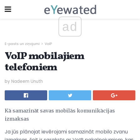
ad
E-pasts un ziņojumi
VoIP
VoIP mobilajiem
telefoniem
by Nadeem Unuth
Kā samazināt savas mobilās komunikācijas
izmaksas
Ja jūs plānojat ievērojami samazināt mobilo zvanu
izmaksas, šeit ir saraksts ar VoIP pakalpojumiem, kas