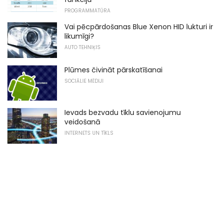
PROGRAMMATŪRA
Vai pēcpārdošanas Blue Xenon HID lukturi ir
likumīgi?
AUTO TEHNIĶIS
Plūmes čivināt pārskatīšanai
SOCIĀLIE MĒDIJI
Ievads bezvadu tīklu savienojumu
veidošanā
INTERNETS UN TĪKLS