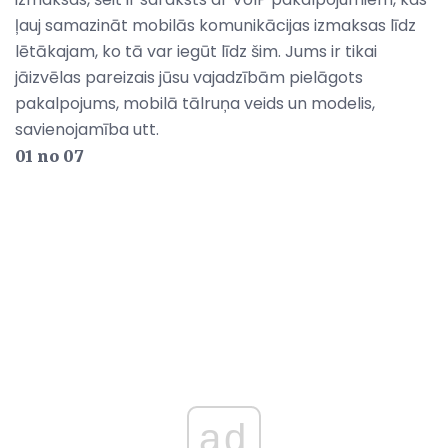
ļauj samazināt mobilās komunikācijas izmaksas līdz
lētākajam, ko tā var iegūt līdz šim. Jums ir tikai
jāizvēlas pareizais jūsu vajadzībām pielāgots
pakalpojums, mobilā tālruņa veids un modelis,
savienojamība utt.
01 no 07
ad