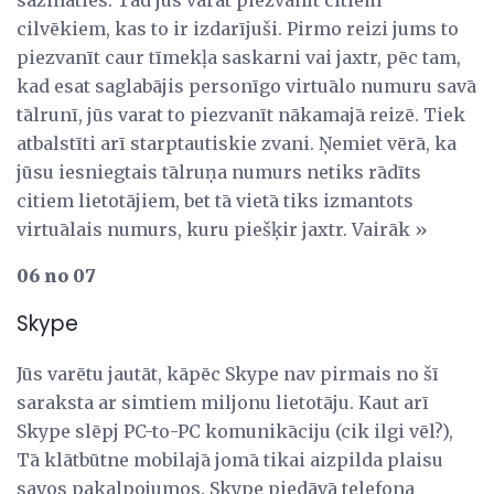
cilvēkiem, kas to ir izdarījuši. Pirmo reizi jums to
piezvanīt caur tīmekļa saskarni vai jaxtr, pēc tam,
kad esat saglabājis personīgo virtuālo numuru savā
tālrunī, jūs varat to piezvanīt nākamajā reizē. Tiek
atbalstīti arī starptautiskie zvani. Ņemiet vērā, ka
jūsu iesniegtais tālruņa numurs netiks rādīts
citiem lietotājiem, bet tā vietā tiks izmantots
virtuālais numurs, kuru piešķir jaxtr. Vairāk »
06 no 07
Skype
Jūs varētu jautāt, kāpēc Skype nav pirmais no šī
saraksta ar simtiem miljonu lietotāju. Kaut arī
Skype slēpj PC-to-PC komunikāciju (cik ilgi vēl?),
Tā klātbūtne mobilajā jomā tikai aizpilda plaisu
savos pakalpojumos. Skype piedāvā telefona