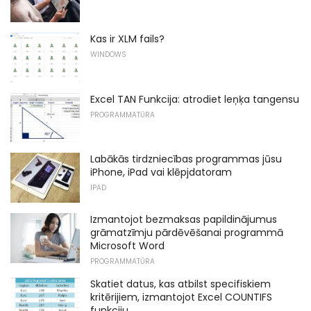
Kas ir XLM fails?
WINDOWS
Excel TAN Funkcija: atrodiet leņķa tangensu
PROGRAMMATŪRA
Labākās tirdzniecības programmas jūsu
iPhone, iPad vai klēpjdatoram
IPAD
Izmantojot bezmaksas papildinājumus
grāmatzīmju pārdēvēšanai programmā
Microsoft Word
PROGRAMMATŪRA
Skatiet datus, kas atbilst specifiskiem
kritērijiem, izmantojot Excel COUNTIFS
funkciju