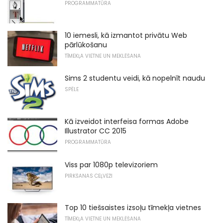
PROGRAMMATŪRA
10 iemesli, kā izmantot privātu Web
pārlūkošanu
TĪMEKĻA VIETNE UN MEKLĒŠANA
Sims 2 studentu veidi, kā nopelnīt naudu
SPĒLE
Kā izveidot interfeisa formas Adobe
Illustrator CC 2015
PROGRAMMATŪRA
Viss par 1080p televizoriem
PIRKŠANAS CEĻVEŽI
Top 10 tiešsaistes izsoļu tīmekļa vietnes
TĪMEKĻA VIETNE UN MEKLĒŠANA