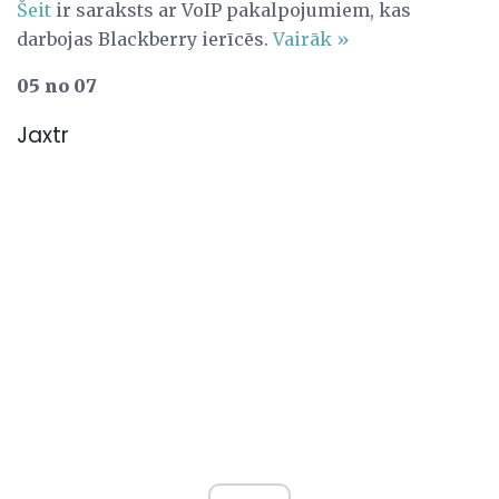
Šeit
ir saraksts ar VoIP pakalpojumiem, kas
darbojas Blackberry ierīcēs.
Vairāk »
05 no 07
Jaxtr