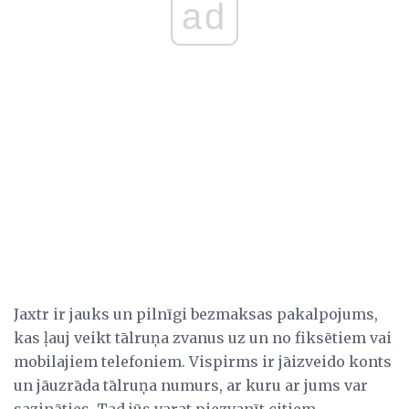
ad
Jaxtr ir jauks un pilnīgi bezmaksas pakalpojums,
kas ļauj veikt tālruņa zvanus uz un no fiksētiem vai
mobilajiem telefoniem. Vispirms ir jāizveido konts
un jāuzrāda tālruņa numurs, ar kuru ar jums var
sazināties. Tad jūs varat piezvanīt citiem