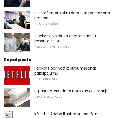
Poligrāfijas projektu darba un pagrieziena
process
PROGRAMMATŪRA
Vienkāršs veids, kā centrēt tabulu,
izmantojot CSS
WEB DIZAINS UN IZSTRĀDE
Sapid posts
Pārskats par Netflix straumēšanas
pakalpojumu
PRODUKTU APSKATS
E-pasta mārketinga noteikumu glosārijs
E-PASTS UN ZIŅOJUMI
Kā lietot Adobe Illustrator tipa rīkus