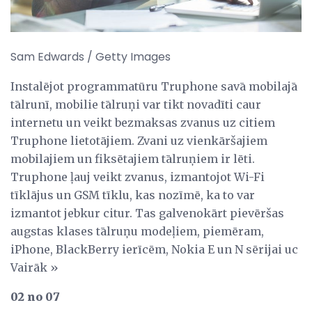
Sam Edwards / Getty Images
Instalējot programmatūru Truphone savā mobilajā
tālrunī, mobilie tālruņi var tikt novadīti caur
internetu un veikt bezmaksas zvanus uz citiem
Truphone lietotājiem. Zvani uz vienkāršajiem
mobilajiem un fiksētajiem tālruņiem ir lēti.
Truphone ļauj veikt zvanus, izmantojot Wi-Fi
tīklājus un GSM tīklu, kas nozīmē, ka to var
izmantot jebkur citur. Tas galvenokārt pievēršas
augstas klases tālruņu modeļiem, piemēram,
iPhone, BlackBerry ierīcēm, Nokia E un N sērijai uc
Vairāk »
02 no 07