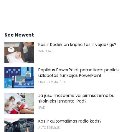
See Newest
Kas ir Kodek un kāpēc tas ir vajadzīgs?
WINDOWS
Papildus PowerPoint pamatiem: papildu
uzlabotas funkcijas PowerPoint
PROGRAMMATŪRA
Ja jūsu mazbērns vai pirmsdzemdību
skolnieks izmanto iPad?
IPAD
Kas ir automašīnas radio kods?
AUTO TEHNIĶIS