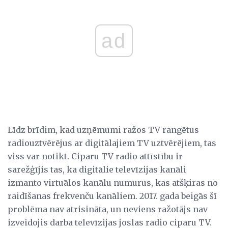
ad
Līdz brīdim, kad uzņēmumi ražos TV rangētus
radiouztvērējus ar digitālajiem TV uztvērējiem, tas
viss var notikt. Ciparu TV radio attīstību ir
sarežģījis tas, ka digitālie televīzijas kanāli
izmanto virtuālos kanālu numurus, kas atšķiras no
raidīšanas frekvenču kanāliem. 2017. gada beigās šī
problēma nav atrisināta, un neviens ražotājs nav
izveidojis darba televīzijas joslas radio ciparu TV.