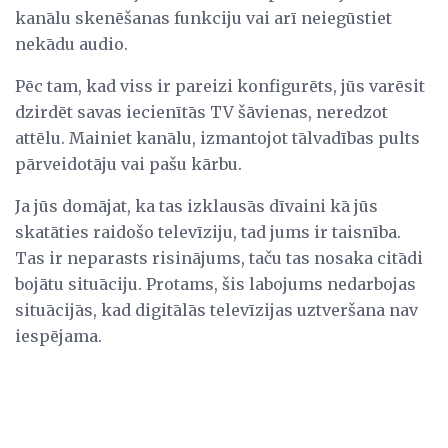
kanālu skenēšanas funkciju vai arī neiegūstiet
nekādu audio.
Pēc tam, kad viss ir pareizi konfigurēts, jūs varēsit
dzirdēt savas iecienītās TV šāvienas, neredzot
attēlu. Mainiet kanālu, izmantojot tālvadības pults
pārveidotāju vai pašu kārbu.
Ja jūs domājat, ka tas izklausās dīvaini kā jūs
skatāties raidošo televīziju, tad jums ir taisnība.
Tas ir neparasts risinājums, taču tas nosaka citādi
bojātu situāciju. Protams, šis labojums nedarbojas
situācijās, kad digitālās televīzijas uztveršana nav
iespējama.