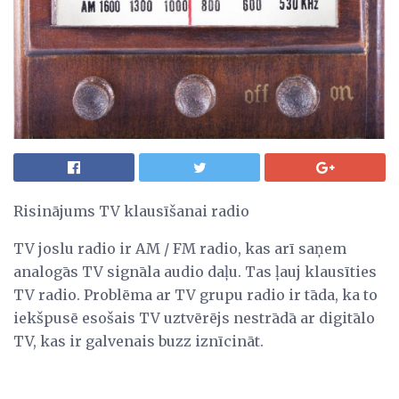
Risinājums TV klausīšanai radio
TV joslu radio ir AM / FM radio, kas arī saņem
analogās TV signāla audio daļu. Tas ļauj klausīties
TV radio. Problēma ar TV grupu radio ir tāda, ka to
iekšpusē esošais TV uztvērējs nestrādā ar digitālo
TV, kas ir galvenais buzz iznīcināt.