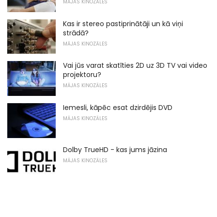
MĀJAS KINOZĀLES
Kas ir stereo pastiprinātāji un kā viņi
strādā?
MĀJAS KINOZĀLES
Vai jūs varat skatīties 2D uz 3D TV vai video
projektoru?
MĀJAS KINOZĀLES
Iemesli, kāpēc esat dzirdējis DVD
MĀJAS KINOZĀLES
Dolby TrueHD - kas jums jāzina
MĀJAS KINOZĀLES