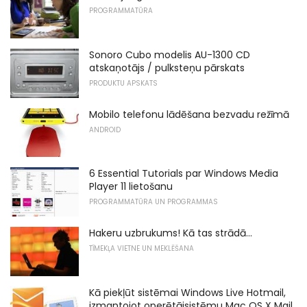
PROGRAMMATŪRA
Sonoro Cubo modelis AU-1300 CD
atskaņotājs / pulksteņu pārskats
PRODUKTU APSKATS
Mobilo telefonu lādēšana bezvadu režīmā
ANDROID
6 Essential Tutorials par Windows Media
Player 11 lietošanu
PROGRAMMATŪRA UN PROGRAMMAS
Hakeru uzbrukums! Kā tas strādā...
TĪMEKĻA VIETNE UN MEKLĒŠANA
Kā piekļūt sistēmai Windows Live Hotmail,
izmantojot operētājsistēmu Mac OS X Mail