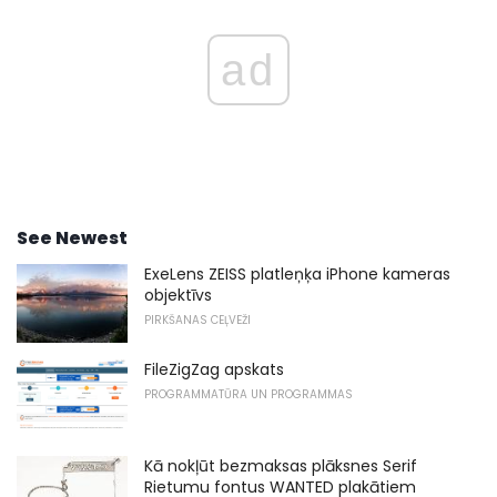
ad
See Newest
ExeLens ZEISS platleņķa iPhone kameras
objektīvs
PIRKŠANAS CEĻVEŽI
FileZigZag apskats
PROGRAMMATŪRA UN PROGRAMMAS
Kā nokļūt bezmaksas plāksnes Serif
Rietumu fontus WANTED plakātiem