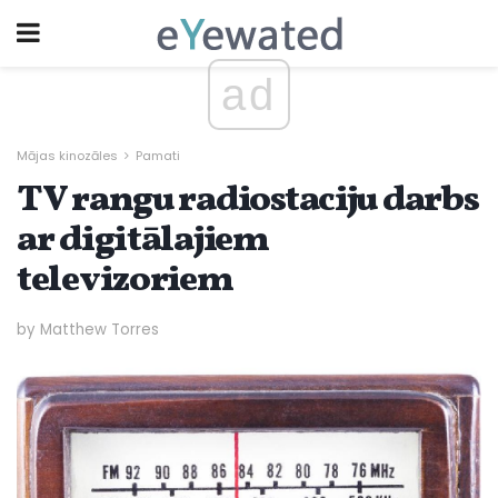
ad
Mājas kinozāles
Pamati
TV rangu radiostaciju darbs
ar digitālajiem
televizoriem
by Matthew Torres