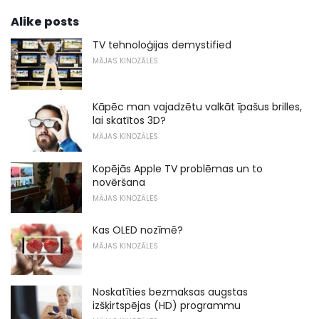
Alike posts
TV tehnoloģijas demystified
MĀJAS KINOZĀLES
Kāpēc man vajadzētu valkāt īpašus brilles,
lai skatītos 3D?
MĀJAS KINOZĀLES
Kopējās Apple TV problēmas un to
novēršana
MĀJAS KINOZĀLES
Kas OLED nozīmē?
MĀJAS KINOZĀLES
Noskatīties bezmaksas augstas
izšķirtspējas (HD) programmu