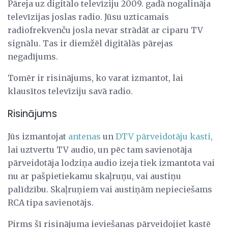
Pāreja uz digitālo televīziju 2009. gadā nogalināja
televīzijas joslas radio. Jūsu uzticamais
radiofrekvenču josla nevar strādāt ar ciparu TV
signālu. Tas ir diemžēl digitālās pārejas
negadījums.
Tomēr ir risinājums, ko varat izmantot, lai
klausītos televīziju savā radio.
Risinājums
Jūs izmantojat
antenas
un
DTV pārveidotāju kasti,
lai uztvertu TV audio, un pēc tam savienotāja
pārveidotāja lodziņa audio izeja tiek izmantota vai
nu ar pašpietiekamu skaļruņu, vai austiņu
palīdzību. Skaļruņiem vai austiņām nepieciešams
RCA tipa savienotājs.
Pirms šī risinājuma ieviešanas pārveidojiet kastē