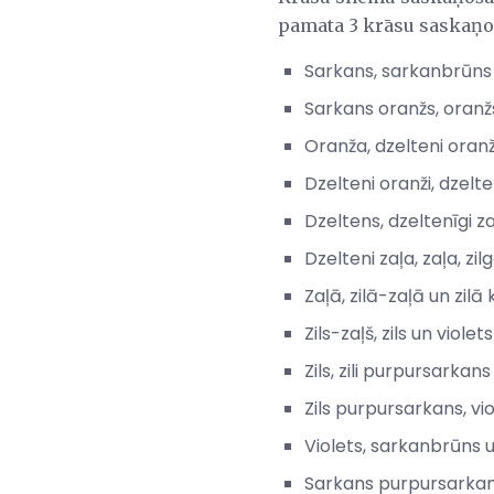
pamata 3 krāsu saskaņo
Sarkans, sarkanbrūns
Sarkans oranžs, oranž
Oranža, dzelteni oran
Dzelteni oranži, dzelte
Dzeltens, dzeltenīgi za
Dzelteni zaļa, zaļa, zi
Zaļā, zilā-zaļā un zilā
Zils-zaļš, zils un violets
Zils, zili purpursarkans
Zils purpursarkans, v
Violets, sarkanbrūns 
Sarkans purpursarkan