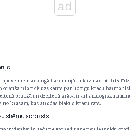
ad
nija
iju veidiem analogā harmonijā tiek izmantoti trīs līdz 
 oranžā trio tiek uzskatīts par līdzīgu krāsu harmonisk
eltenā oranžā un dzeltenā krāsa ir arī analogiska harm
s no krāsām, kas atrodas blakus krāsu rats.
su shēmu saraksts
ir vienkārša, taču tie var radīt spēcīgu iespaidu grafi