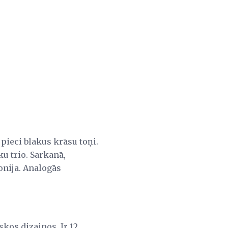
pieci blakus krāsu toņi.
u trio. Sarkanā,
onija. Analogās
skos dizainos. Ir 12