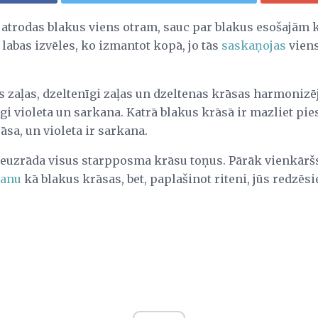
atrodas blakus viens otram, sauc par blakus esošajām 
 labas izvēles, ko izmantot kopā, jo tās
saskaņojas
viens
 zaļas, dzeltenīgi zaļas un dzeltenas krāsas harmonizēj
gi violeta un sarkana. Katrā blakus krāsā ir mazliet pi
āsa, un violeta ir sarkana.
neuzrāda visus starpposma krāsu toņus. Pārāk vienkārš
kanu
kā blakus krāsas, bet, paplašinot riteni, jūs redzēs