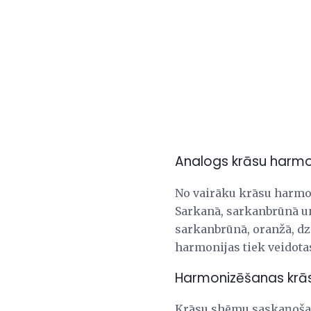
Analogs krāsu harmo
No vairāku krāsu harmon
Sarkanā, sarkanbrūnā un
sarkanbrūnā, oranžā, dz
harmonijas tiek veidota
Harmonizēšanas krā
Krāsu shēmu saskaņošana 