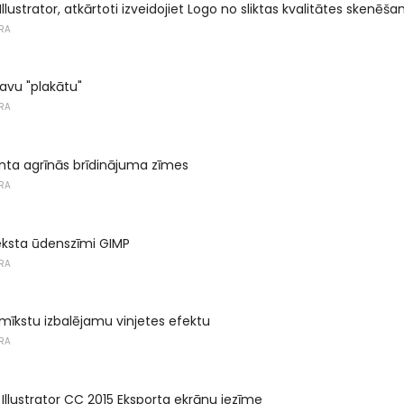
llustrator, atkārtoti izveidojiet Logo no sliktas kvalitātes skenēša
RA
savu "plakātu"
RA
ienta agrīnās brīdinājuma zīmes
RA
eksta ūdenszīmi GIMP
RA
 mīkstu izbalējamu vinjetes efektu
RA
 Illustrator CC 2015 Eksporta ekrānu iezīme