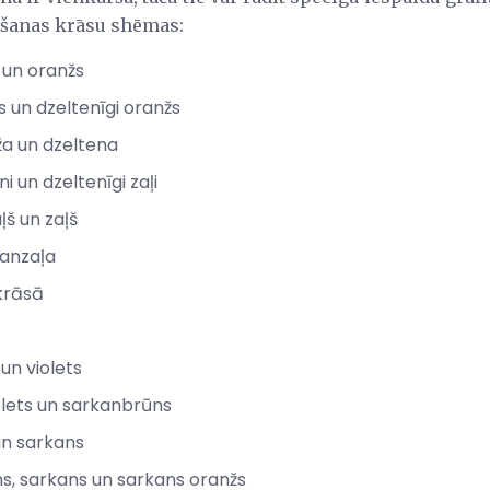
šanas krāsu shēmas:
 un oranžs
s un dzeltenīgi oranžs
ža un dzeltena
ni un dzeltenīgi zaļi
ļš un zaļš
lganzaļa
 krāsā
 un violets
iolets un sarkanbrūns
un sarkans
s, sarkans un sarkans oranžs