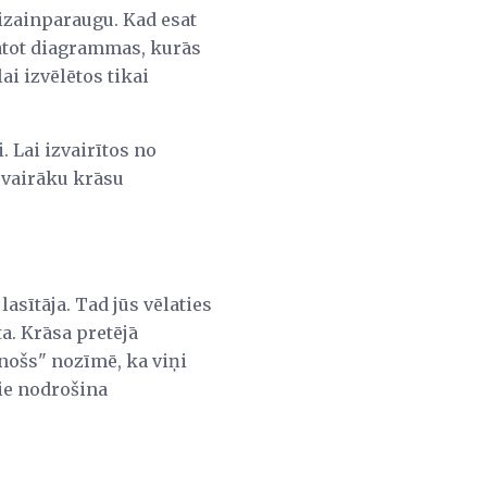
dizainparaugu. Kad esat
katot diagrammas, kurās
ai izvēlētos tikai
. Lai izvairītos no
 vairāku krāsu
 lasītāja. Tad jūs vēlaties
a. Krāsa pretējā
inošs" nozīmē, ka viņi
Tie nodrošina