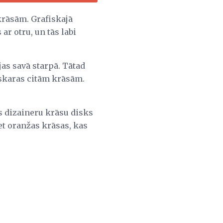
krāsām. Grafiskajā
 ar otru, un tās labi
as savā starpā. Tātad
eskaras citām krāsām.
s dizaineru krāsu disks
iet oranžas krāsas, kas