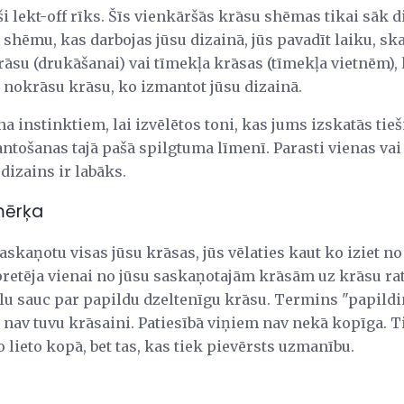
ši lekt-off rīks. Šīs vienkāršās krāsu shēmas tikai sāk 
 shēmu, kas darbojas jūsu dizainā, jūs pavadīt laiku, s
rāsu (drukāšanai) vai tīmekļa krāsas (tīmekļa vietnēm), l
 nokrāsu krāsu, ko izmantot jūsu dizainā.
a instinktiem, lai izvēlētos toni, kas jums izskatās tieši
ntošanas tajā pašā spilgtuma līmenī. Parasti vienas vai
dizains ir labāks.
mērķa
i saskaņotu visas jūsu krāsas, jūs vēlaties kaut ko iziet no
 pretēja vienai no jūsu saskaņotajām krāsām uz krāsu rat
Zilu sauc par papildu dzeltenīgu krāsu. Termins "papild
ie nav tuvu krāsaini. Patiesībā viņiem nav nekā kopīga. 
o lieto kopā, bet tas, kas tiek pievērsts uzmanību.