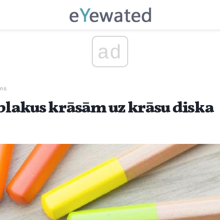
ad
ins
 blakus krāsām uz krāsu diska