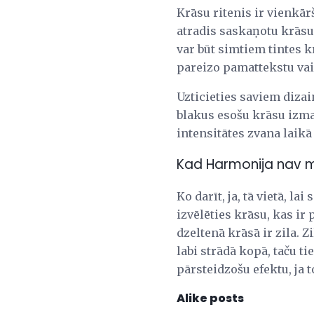
Krāsu ritenis ir vienkār
atradis saskaņotu krāsu
var būt simtiem tintes k
pareizo pamattekstu vai
Uzticieties saviem dizain
blakus esošu krāsu izma
intensitātes zvana laikā 
Kad Harmonija nav 
Ko darīt, ja, tā vietā, la
izvēlēties krāsu, kas ir
dzeltenā krāsā ir zila. 
labi strādā kopā, taču t
pārsteidzošu efektu, ja t
Alike posts