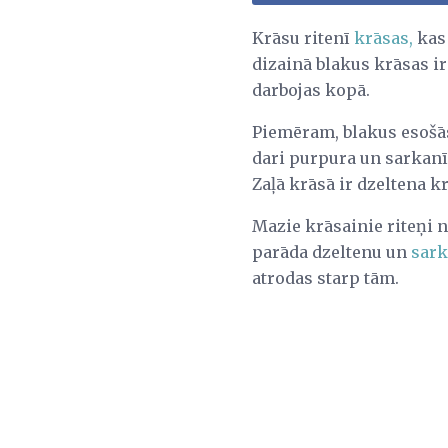
Krāsu ritenī
krāsas,
kas 
dizainā blakus krāsas ir
darbojas kopā.
Piemēram, blakus esošās
dari purpura un sarkanī
Zaļā krāsā ir dzeltena kr
Mazie krāsainie riteņi 
parāda dzeltenu un
sar
atrodas starp tām.