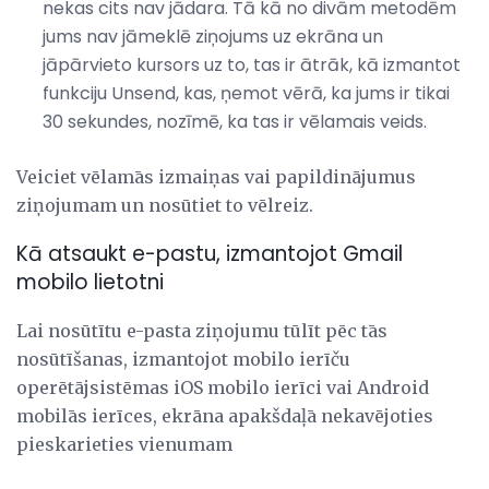
nekas cits nav jādara. Tā kā no divām metodēm
jums nav jāmeklē ziņojums uz ekrāna un
jāpārvieto kursors uz to, tas ir ātrāk, kā izmantot
funkciju Unsend, kas, ņemot vērā, ka jums ir tikai
30 sekundes, nozīmē, ka tas ir vēlamais veids.
Veiciet vēlamās izmaiņas vai papildinājumus
ziņojumam un nosūtiet to vēlreiz.
Kā atsaukt e-pastu, izmantojot Gmail
mobilo lietotni
Lai nosūtītu e-pasta ziņojumu tūlīt pēc tās
nosūtīšanas, izmantojot mobilo ierīču
operētājsistēmas iOS mobilo ierīci vai Android
mobilās ierīces, ekrāna apakšdaļā nekavējoties
pieskarieties vienumam