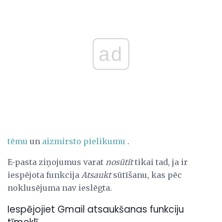
ad
tēmu
un
aizmirsto pielikumu
.
E-pasta ziņojumus varat
nosūtīt
tikai tad, ja ir
iespējota funkcija
Atsaukt
sūtīšanu, kas pēc
noklusējuma nav ieslēgta.
Iespējojiet Gmail atsaukšanas funkciju