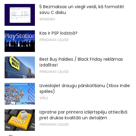
5 Bezmaksas un viegli veidi, kā formatēt
savu C disku
WINDOWS
Kas ir PSP lodziņā?
PIRKŠANAS CEĻVEŽI
Best Buy Paldies / Black Friday reklāmas
izdalītas!
PIRKŠANAS CEĻVEŽI
Izveidojiet draugu pārskatīšanu (Xbox Indie
spēles)
SPĒLE
Izpratne par printera izšķirtspēju attiecībā
pret drukas kvalitāti un detaļām
PIRKŠANAS CEĻVEŽI