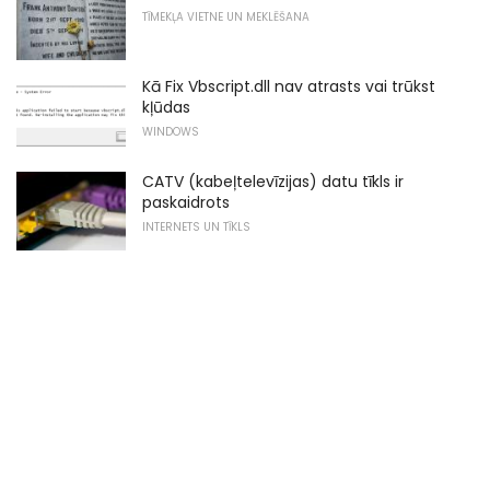
TĪMEKĻA VIETNE UN MEKLĒŠANA
Kā Fix Vbscript.dll nav atrasts vai trūkst
kļūdas
WINDOWS
CATV (kabeļtelevīzijas) datu tīkls ir
paskaidrots
INTERNETS UN TĪKLS