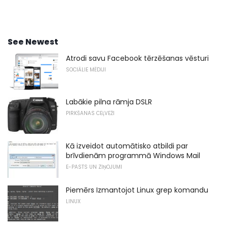
See Newest
Atrodi savu Facebook tērzēšanas vēsturi
SOCIĀLIE MĒDIJI
Labākie pilna rāmja DSLR
PIRKŠANAS CEĻVEŽI
Kā izveidot automātisko atbildi par
brīvdienām programmā Windows Mail
E-PASTS UN ZIŅOJUMI
Piemērs Izmantojot Linux grep komandu
LINUX