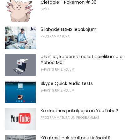
Clefable - Pokemon # 36
SPĒLE
5 labākie EDMS iepakojumi
PROGRAMMATŪRA
Uzziniet, kā pareizi nosūtīt pielikumu ar
Yahoo Mail
E-PASTS UN ZIŅOJUMI
Skype Quick Audio tests
E-PASTS UN ZIŅOJUMI
Ko skatīties pakalpojumā YouTube?
PROGRAMMATŪRA UN PROGRAMMAS
Kā atrast naktsmītnes tiešsaistē