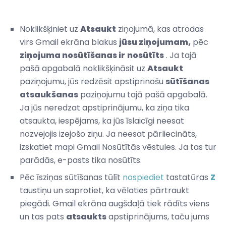
Noklikšķiniet uz
Atsaukt
ziņojumā, kas atrodas
virs Gmail ekrāna blakus
jūsu ziņojumam,
pēc
ziņojuma nosūtīšanas ir
nosūtīts
. Ja tajā
pašā apgabalā noklikšķināsit uz
Atsaukt
paziņojumu, jūs redzēsit apstiprinošu
sūtīšanas
atsaukšanas
paziņojumu tajā pašā apgabalā.
Ja jūs neredzat apstiprinājumu, ka ziņa tika
atsaukta, iespējams, ka jūs īslaicīgi neesat
nozvejojis izejošo ziņu. Ja neesat pārliecināts,
izskatiet mapi Gmail Nosūtītās vēstules. Ja tas tur
parādās, e-pasts tika nosūtīts.
Pēc īsziņas sūtīšanas tūlīt
nospiediet
tastatūras
Z
taustiņu un saprotiet, ka vēlaties pārtraukt
piegādi. Gmail ekrāna augšdaļā tiek rādīts viens
un tas pats
atsaukts
apstiprinājums, taču jums