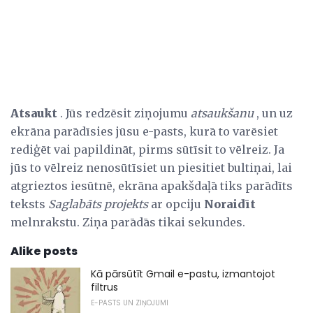
Atsaukt
. Jūs redzēsit ziņojumu
atsaukšanu
, un uz
ekrāna parādīsies jūsu e-pasts, kurā to varēsiet
rediģēt vai papildināt, pirms sūtīsit to vēlreiz. Ja
jūs to vēlreiz nenosūtīsiet un piesitiet bultiņai, lai
atgrieztos iesūtnē, ekrāna apakšdaļā tiks parādīts
teksts
Saglabāts projekts
ar opciju
Noraidīt
melnrakstu. Ziņa parādās tikai sekundes.
Alike posts
Kā pārsūtīt Gmail e-pastu, izmantojot
filtrus
E-PASTS UN ZIŅOJUMI