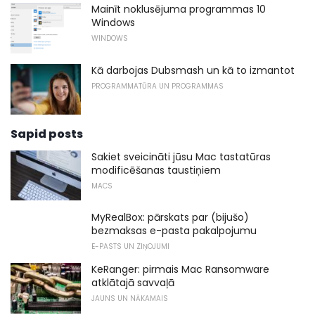
Mainīt noklusējuma programmas 10
Windows
WINDOWS
Kā darbojas Dubsmash un kā to izmantot
PROGRAMMATŪRA UN PROGRAMMAS
Sapid posts
Sakiet sveicināti jūsu Mac tastatūras
modificēšanas taustiņiem
MACS
MyRealBox: pārskats par (bijušo)
bezmaksas e-pasta pakalpojumu
E-PASTS UN ZIŅOJUMI
KeRanger: pirmais Mac Ransomware
atklātajā savvaļā
JAUNS UN NĀKAMAIS