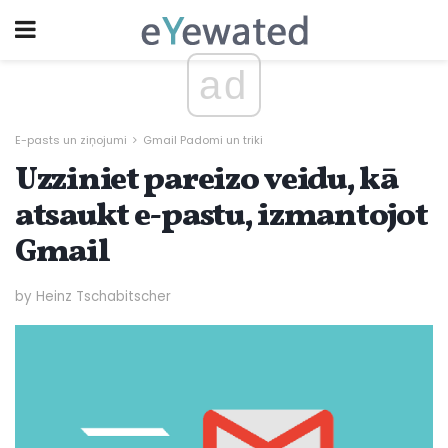
ad
E-pasts un ziņojumi
Gmail Padomi un triki
Uzziniet pareizo veidu, kā
atsaukt e-pastu, izmantojot
Gmail
by Heinz Tschabitscher