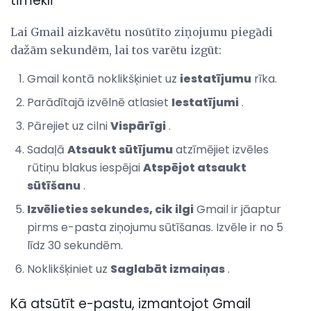
tīmeklī
Lai Gmail aizkavētu nosūtīto ziņojumu piegādi
dažām sekundēm, lai tos varētu izgūt:
Gmail kontā noklikšķiniet uz
iestatījumu
rīka.
Parādītajā izvēlnē atlasiet
Iestatījumi
.
Pārejiet uz cilni
Vispārīgi
.
Sadaļā
Atsaukt sūtījumu
atzīmējiet izvēles
rūtiņu blakus iespējai
Atspējot atsaukt
sūtīšanu
.
Izvēlieties sekundes, cik ilgi
Gmail ir jāaptur
pirms e-pasta ziņojumu sūtīšanas. Izvēle ir no 5
līdz 30 sekundēm.
Noklikšķiniet uz
Saglabāt izmaiņas
.
Kā atsūtīt e-pastu, izmantojot Gmail