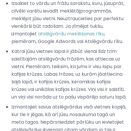
Izsakiet to vārdu un frāžu sarakstu, kuru, jūsuprāt,
cilvēki varētu ievadīt meklētājprogrammās,
meklējot jūsu vietni. Neuztraucieties par perfektu:
vienkārši būt radošam. Ja zīmējat tukšu,
izmantojiet
atslēgvārdu meklēšanas rīku,
piemēram, Google Adwords vai Atslēgvārdu rīku.
Katrai jūsu vietnes lapai ir jābūt vienai līdz trim
saistītajām atslēgvārdu frāzēm, kas attiecas uz
vietni. Piemēram, teiksim, ka jums ir visu lapu par
kafijas krūzes. Labas frāzes, uz kurām jāattiecina
šajā lapā, ir kafijas krūzes, keramikas kafijas
krūzes vai unikālas kafijas krūzes. Viņi visi ir saistīti,
un viņi visi norāda uz to pašu vispārējo saturu lapā.
Izmantojiet savus atslēgvārdus visā vietnes kopijā,
kur tie ir jēgas, kā arī jūsu nosaukuma tagā un
meta tagos. Nepārsniedziet pārlūku un ievietojiet
atslēgvārdus ikvienam citam vārdam, jo ​​tas ir