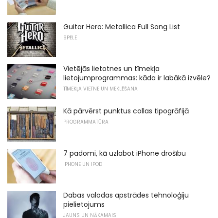
Guitar Hero: Metallica Full Song List
SPĒLE
Vietējās lietotnes un tīmekļa
lietojumprogrammas: kāda ir labākā izvēle?
TĪMEKĻA VIETNE UN MEKLĒŠANA
Kā pārvērst punktus collas tipogrāfijā
PROGRAMMATŪRA
7 padomi, kā uzlabot iPhone drošību
IPHONE UN IPOD
Dabas valodas apstrādes tehnoloģiju
pielietojums
JAUNS UN NĀKAMAIS