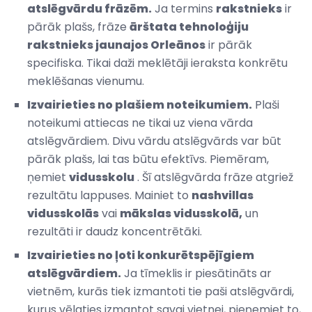
atslēgvārdu frāzēm.
Ja termins
rakstnieks
ir
pārāk plašs, frāze
ārštata tehnoloģiju
rakstnieks jaunajos Orleānos
ir pārāk
specifiska. Tikai daži meklētāji ieraksta konkrētu
meklēšanas vienumu.
Izvairieties no plašiem noteikumiem.
Plaši
noteikumi attiecas ne tikai uz viena vārda
atslēgvārdiem. Divu vārdu atslēgvārds var būt
pārāk plašs, lai tas būtu efektīvs. Piemēram,
ņemiet
vidusskolu
. Šī atslēgvārda frāze atgriež
rezultātu lappuses. Mainiet to
nashvillas
vidusskolās
vai
mākslas vidusskolā,
un
rezultāti ir daudz koncentrētāki.
Izvairieties no ļoti konkurētspējīgiem
atslēgvārdiem.
Ja tīmeklis ir piesātināts ar
vietnēm, kurās tiek izmantoti tie paši atslēgvārdi,
kurus vēlaties izmantot savai vietnei, pieņemiet to,