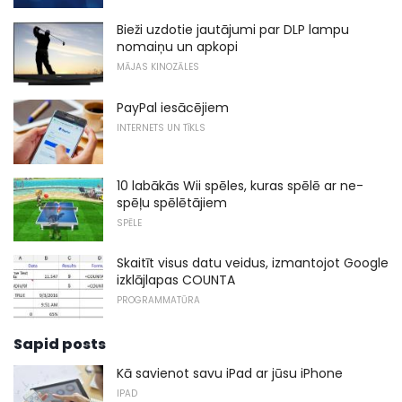
Bieži uzdotie jautājumi par DLP lampu
nomaiņu un apkopi
MĀJAS KINOZĀLES
PayPal iesācējiem
INTERNETS UN TĪKLS
10 labākās Wii spēles, kuras spēlē ar ne-
spēļu spēlētājiem
SPĒLE
Skaitīt visus datu veidus, izmantojot Google
izklājlapas COUNTA
PROGRAMMATŪRA
Sapid posts
Kā savienot savu iPad ar jūsu iPhone
IPAD