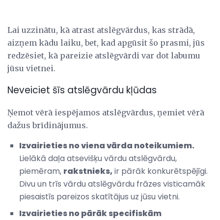
Lai uzzinātu, kā atrast atslēgvārdus, kas strādā,
aizņem kādu laiku, bet, kad apgūsit šo prasmi, jūs
redzēsiet, kā pareizie atslēgvārdi var dot labumu
jūsu vietnei.
Neveiciet šīs atslēgvārdu kļūdas
Ņemot vērā iespējamos atslēgvārdus, ņemiet vērā
dažus brīdinājumus.
Izvairieties no viena vārda noteikumiem.
Lielākā daļa atsevišķu vārdu atslēgvārdu,
piemēram,
rakstnieks,
ir pārāk konkurētspējīgi.
Divu un trīs vārdu atslēgvārdu frāzes visticamāk
piesaistīs pareizos skatītājus uz jūsu vietni.
Izvairieties no pārāk specifiskām