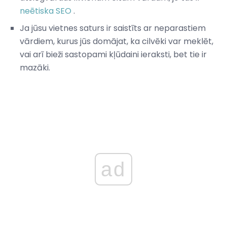
neētiska SEO
.
Ja jūsu vietnes saturs ir saistīts ar neparastiem
vārdiem, kurus jūs domājat, ka cilvēki var meklēt,
vai arī bieži sastopami kļūdaini ieraksti, bet tie ir
mazāki.
ad