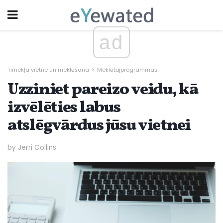
ad
Tīmekļa vietne un meklēšana
Meklētājprogrammas
Uzziniet pareizo veidu, kā
izvēlēties labus
atslēgvārdus jūsu vietnei
by Jerri Collins