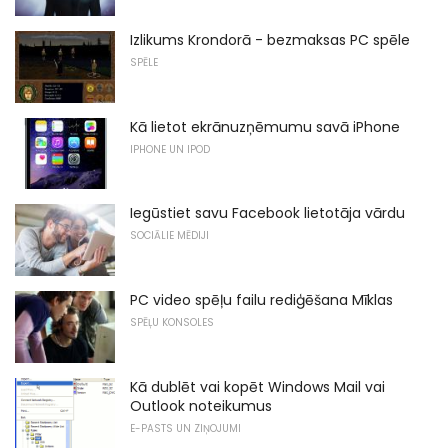
Izlikums Krondorā - bezmaksas PC spēle
SPĒLE
Kā lietot ekrānuzņēmumu savā iPhone
IPHONE UN IPOD
Iegūstiet savu Facebook lietotāja vārdu
SOCIĀLIE MĒDIJI
PC video spēļu failu rediģēšana Mīklas
SPĒĻU KONSOLES
Kā dublēt vai kopēt Windows Mail vai
Outlook noteikumus
E-PASTS UN ZIŅOJUMI