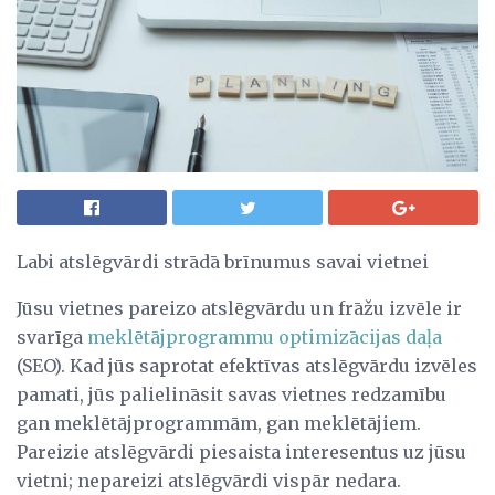
Labi atslēgvārdi strādā brīnumus savai vietnei
Jūsu vietnes pareizo atslēgvārdu un frāžu izvēle ir
svarīga
meklētājprogrammu optimizācijas daļa
(SEO). Kad jūs saprotat efektīvas atslēgvārdu izvēles
pamati, jūs palielināsit savas vietnes redzamību
gan meklētājprogrammām, gan meklētājiem.
Pareizie atslēgvārdi piesaista interesentus uz jūsu
vietni; nepareizi atslēgvārdi vispār nedara.