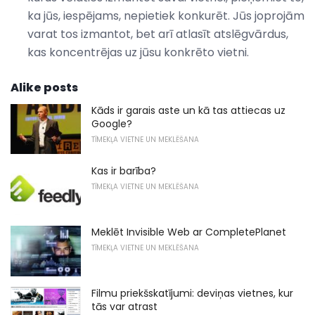
ka jūs, iespējams, nepietiek konkurēt. Jūs joprojām
varat tos izmantot, bet arī atlasīt atslēgvārdus,
kas koncentrējas uz jūsu konkrēto vietni.
Alike posts
Kāds ir garais aste un kā tas attiecas uz
Google?
TĪMEKĻA VIETNE UN MEKLĒŠANA
Kas ir barība?
TĪMEKĻA VIETNE UN MEKLĒŠANA
Meklēt Invisible Web ar CompletePlanet
TĪMEKĻA VIETNE UN MEKLĒŠANA
Filmu priekšskatījumi: deviņas vietnes, kur
tās var atrast