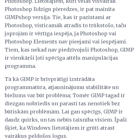
Photoshop. Lietotājiem, kuri vēlas visvairāk
Photoshop līdzīgu pieredzes, ir pat mainīta
GIMPshop versija. Tie, kas ir pazīstami ar
Photoshop, visticamāk atradīs to trūkstošo, taču
joprojām ir vērtīga iespēja, ja Photoshop vai
Photoshop Elements nav pieejami vai iespējami.
Tiem, kas nekad nav piedzīvojuši Photoshop, GIMP
ir vienkārši ļoti spēcīga attēlu manipulācijas
programma.
Tā kā GIMP ir brīvprātīgi izstrādāta
programmatūra, atjauninājumu stabilitāte un
biežums var būt problēma; Tomēr GIMP tagad ir
diezgan nobriedis un parasti tas nenotiek bez
būtiskām problēmām. Lai gan spēcīgs, GIMP ir
daudz quirks, un tas nebūs taisnība visiem. Īpaši
šķiet, ka Windows lietotājiem ir grūti atrast
vairākus peldošos logus.