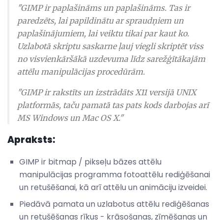
"GIMP ir paplašināms un paplašināms. Tas ir
paredzēts, lai papildinātu ar spraudņiem un
paplašinājumiem, lai veiktu tikai par kaut ko.
Uzlabotā skriptu saskarne ļauj viegli skriptēt viss
no visvienkāršākā uzdevuma līdz sarežģītākajām
attēlu manipulācijas procedūrām.
"GIMP ir rakstīts un izstrādāts X11 versijā UNIX
platformās, taču pamatā tas pats kods darbojas arī
MS Windows un Mac OS X."
Apraksts:
GIMP ir bitmap / pikseļu bāzes attēlu
manipulācijas programma fotoattēlu rediģēšanai
un retušēšanai, kā arī attēlu un animāciju izveidei.
Piedāvā pamata un uzlabotus attēlu rediģēšanas
un retušēšanas rīkus - krāsošanas, zīmēšanas un