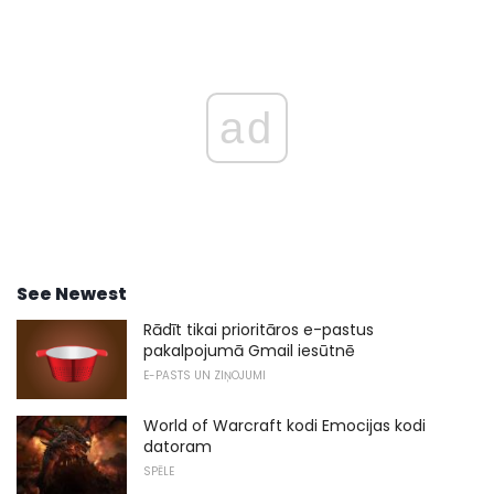
ad
See Newest
Rādīt tikai prioritāros e-pastus
pakalpojumā Gmail iesūtnē
E-PASTS UN ZIŅOJUMI
World of Warcraft kodi Emocijas kodi
datoram
SPĒLE