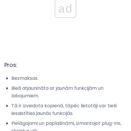
ad
Pros:
Bezmaksas.
Bieži atjaunināta ar jaunām funkcijām un
labojumiem.
Tā ir izveidota kopienā, tāpēc lietotāji var tieši
iesaistīties jaunās funkcijās.
Pielāgojami un paplašināmi, izmantojot plug-ins,
skriptus utt.