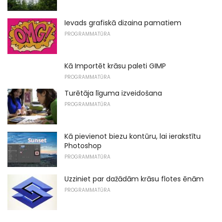
Ievads grafiskā dizaina pamatiem
PROGRAMMATŪRA
Kā Importēt krāsu paleti GIMP
PROGRAMMATŪRA
Turētāja līguma izveidošana
PROGRAMMATŪRA
Kā pievienot biezu kontūru, lai ierakstītu
Photoshop
PROGRAMMATŪRA
Uzziniet par dažādām krāsu flotes ēnām
PROGRAMMATŪRA