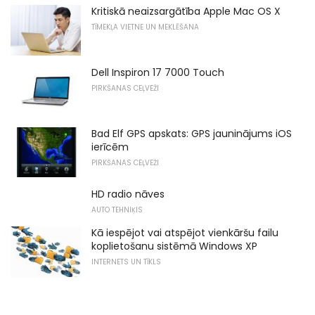
Kritiskā neaizsargātība Apple Mac OS X
TĪMEKĻA VIETNE UN MEKLĒŠANA
Dell Inspiron 17 7000 Touch
PIRKŠANAS CEĻVEŽI
Bad Elf GPS apskats: GPS jauninājums iOS
ierīcēm
PIRKŠANAS CEĻVEŽI
HD radio nāves
AUTO TEHNIĶIS
Kā iespējot vai atspējot vienkāršu failu
koplietošanu sistēmā Windows XP
INTERNETS UN TĪKLS