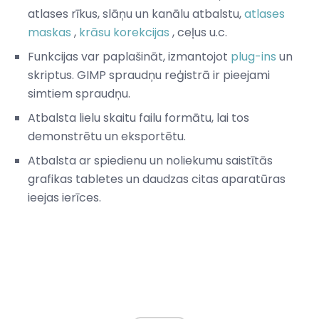
atlases rīkus, slāņu un kanālu atbalstu,
atlases
maskas
,
krāsu korekcijas
, ceļus u.c.
Funkcijas var paplašināt, izmantojot
plug-ins
un
skriptus. GIMP spraudņu reģistrā ir pieejami
simtiem spraudņu.
Atbalsta lielu skaitu failu formātu, lai tos
demonstrētu un eksportētu.
Atbalsta ar spiedienu un noliekumu saistītās
grafikas tabletes un daudzas citas aparatūras
ieejas ierīces.