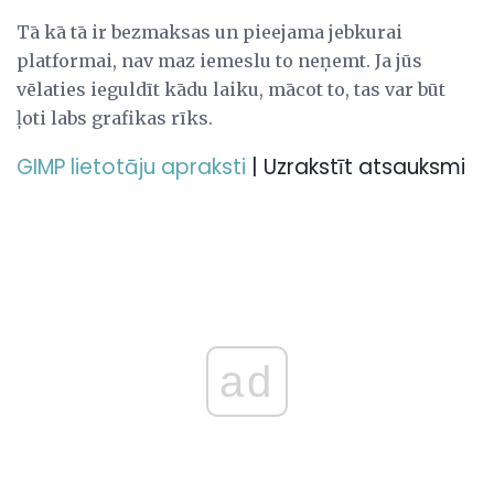
Tā kā tā ir bezmaksas un pieejama jebkurai
platformai, nav maz iemeslu to neņemt. Ja jūs
vēlaties ieguldīt kādu laiku, mācot to, tas var būt
ļoti labs grafikas rīks.
GIMP lietotāju apraksti
| Uzrakstīt atsauksmi
ad