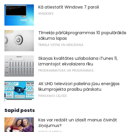
Kā atiestatīt Windows 7 paroli
WINDOWS
Tīmekļa pārlūkprogrammas 10 populārākās
sākuma lapas
TĪMEKĻA VIETNE UN MEKLĒŠANA
Skaņas kvalitātes uzlabošana iTunes 11,
izmantojot ekvalaizera rīku
PROGRAMMATŪRA UN PROGRAMMAS
4K UHD televizori palielina jūsu enerģijas
likumprojekta prasību pārskatu
PIRKŠANAS CEĻVEŽI
Sapid posts
Kas var redzēt un izlasīt manus čivināt
ziņojumus?