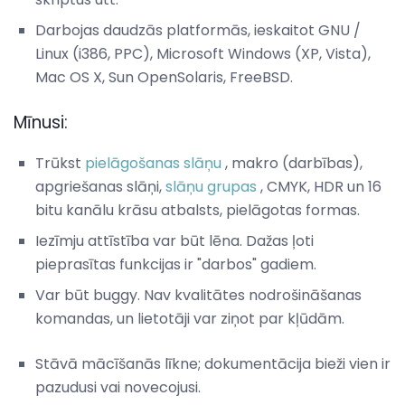
Darbojas daudzās platformās, ieskaitot GNU /
Linux (i386, PPC), Microsoft Windows (XP, Vista),
Mac OS X, Sun OpenSolaris, FreeBSD.
Mīnusi:
Trūkst
pielāgošanas slāņu
, makro (darbības),
apgriešanas slāņi,
slāņu grupas
, CMYK, HDR un 16
bitu kanālu krāsu atbalsts, pielāgotas formas.
Iezīmju attīstība var būt lēna. Dažas ļoti
pieprasītas funkcijas ir "darbos" gadiem.
Var būt buggy. Nav kvalitātes nodrošināšanas
komandas, un lietotāji var ziņot par kļūdām.
Stāvā mācīšanās līkne; dokumentācija bieži vien ir
pazudusi vai novecojusi.