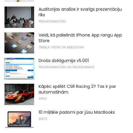
Auditorijas analīze ir svarīgs prezentāciju
rīks
PROGRAMMATŪRA
Veidi, kā palielināt iPhone App rangu App
Store
TĪMEKĻA VIETNE UN MEKLĒŠANA
Droša dzēšgumija v5.001
PROGRAMMATŪRA UN PROGRAMMAS
Kāpēc spēlēt CSR Racing 2? Tas ir par
automašīnām.
SPĒLE
10 mīļākie padomi par jūsu MacBooks
MACS