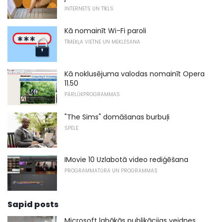
INTERNETS UN TĪKLS
Kā nomainīt Wi-Fi paroli
TĪMEKĻA VIETNE UN MEKLĒŠANA
Kā noklusējuma valodas nomainīt Opera
11.50
PĀRLŪKPROGRAMMAS
"The Sims" domāšanas burbuļi
SPĒLE
IMovie 10 Uzlabotā video rediģēšana
PROGRAMMATŪRA UN PROGRAMMAS
Sapid posts
Microsoft labākās publikācijas veidnes