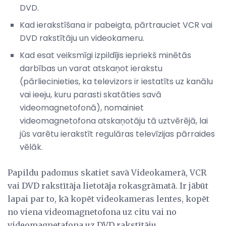
DVD.
Kad ierakstīšana ir pabeigta, pārtrauciet VCR vai
DVD rakstītāju un videokameru.
Kad esat veiksmīgi izpildījis iepriekš minētās
darbības un varat atskaņot ierakstu
(pārliecinieties, ka televizors ir iestatīts uz kanālu
vai ieeju, kuru parasti skatāties savā
videomagnetofonā), nomainiet
videomagnetofona atskaņotāju tā uztvērējā, lai
jūs varētu ierakstīt regulāras televīzijas pārraides
vēlāk.
Papildu padomus skatiet savā Videokamerā, VCR
vai DVD rakstītāja lietotāja rokasgrāmatā. Ir jābūt
lapai par to, kā kopēt videokameras lentes, kopēt
no viena videomagnetofona uz citu vai no
videomagnetafona uz DVD rakstītāju.