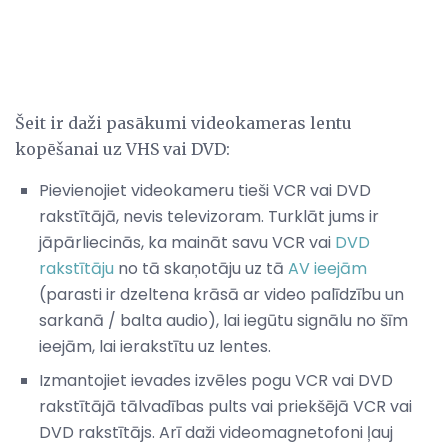
Šeit ir daži pasākumi videokameras lentu
kopēšanai uz VHS vai DVD:
Pievienojiet videokameru tieši VCR vai DVD
rakstītājā, nevis televizoram. Turklāt jums ir
jāpārliecinās, ka maināt savu VCR vai
DVD
rakstītāju
no tā skaņotāju uz tā
AV ieejām
(parasti ir dzeltena krāsā ar video palīdzību un
sarkanā / balta audio), lai iegūtu signālu no šīm
ieejām, lai ierakstītu uz lentes.
Izmantojiet ievades izvēles pogu VCR vai DVD
rakstītājā tālvadības pults vai priekšējā VCR vai
DVD rakstītājs. Arī daži videomagnetofoni ļauj