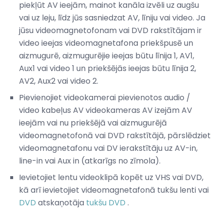
piekļūt AV ieejām, mainot kanāla izvēli uz augšu
vai uz leju, līdz jūs sasniedzat AV, līniju vai video. Ja
jūsu videomagnetofonam vai DVD rakstītājam ir
video ieejas videomagnetafona priekšpusē un
aizmugurē, aizmugurējie ieejas būtu līnija 1, AV1,
Aux1 vai video 1 un priekšējās ieejas būtu līnija 2,
AV2, Aux2 vai video 2.
Pievienojiet videokamerai pievienotos audio /
video kabeļus AV videokameras AV izejām AV
ieejām vai nu priekšējā vai aizmugurējā
videomagnetofonā vai DVD rakstītājā, pārslēdziet
videomagnetafonu vai DV ierakstītāju uz AV-in,
line-in vai Aux in (atkarīgs no zīmola).
Ievietojiet lentu videoklipā kopēt uz VHS vai DVD,
kā arī ievietojiet videomagnetafonā tukšu lenti vai
DVD
atskaņotāja
tukšu DVD
.