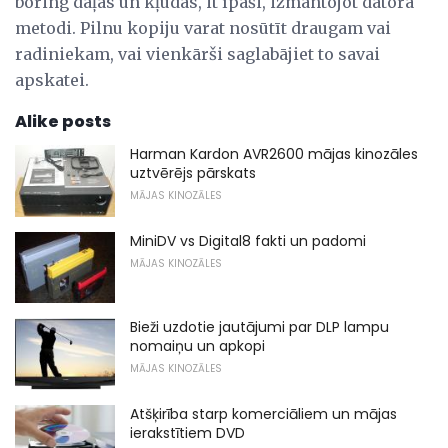
boring daļas un kļūdas, it īpaši, izmantojot datora
metodi. Pilnu kopiju varat nosūtīt draugam vai
radiniekam, vai vienkārši saglabājiet to savai
apskatei.
Alike posts
Harman Kardon AVR2600 mājas kinozāles
uztvērējs pārskats
MĀJAS KINOZĀLES
MiniDV vs Digital8 fakti un padomi
MĀJAS KINOZĀLES
Bieži uzdotie jautājumi par DLP lampu
nomaiņu un apkopi
MĀJAS KINOZĀLES
Atšķirība starp komerciāliem un mājas
ierakstītiem DVD