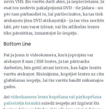
nevis VHS. Jūs varētu darīt abus, ja nepieciešams. Ja
esat tos nodevis pakalpojumā DVD - tie jādara - un
pēc tam pārbaudiet to, lai pārliecinātos, ka tas tiek
atskaņots jūsu DVD atskaņotājā - ja tas viss noritēs
labi, pēc tam varat izlemt, vai šīs atlikušās lentes
tiks pārsūtītas, izmantojot šo iespēju .
Bottom Line
Pat ja jums ir videokamera, kurā joprojām var
atskaņot 8 mm / Hi8 lentes, ja tas pārtrauks
darboties, būs grūti atrast ierīces, kas šajās lentēs
varētu atskaņot. Risinājums, kopējiet lentes uz citu
glabāšanas iespēju, lai tās varētu baudīt nākamajos
gados.
Arī
videokameru lentu kopēšana vai pārkopēšana
pašreizējā formātā
sniedz iespēju arī izgriezt šīs