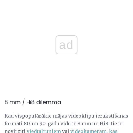
ad
8 mm / Hi8 dilemma
Kad vispopulārākie mājas videoklipu ierakstīšanas
formāti 80. un 90. gadu vidū ir 8 mm un Hi8, tie ir
novirzīti
viedtālruņiem
vai
videokamerām, kas