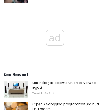
ad
See Newest
Kas ir skaņas apjoms un kā es varu to
iegūt?
MĀJAS KINOZĀLES
Kāpēc Keylogging programmatūra būtu
jūsu radars