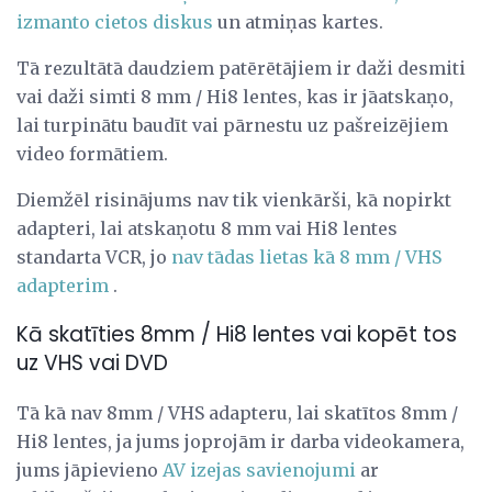
izmanto cietos diskus
un atmiņas kartes.
Tā rezultātā daudziem patērētājiem ir daži desmiti
vai daži simti 8 mm / Hi8 lentes, kas ir jāatskaņo,
lai turpinātu baudīt vai pārnestu uz pašreizējiem
video formātiem.
Diemžēl risinājums nav tik vienkārši, kā nopirkt
adapteri, lai atskaņotu 8 mm vai Hi8 lentes
standarta VCR, jo
nav tādas lietas kā 8 mm / VHS
adapterim
.
Kā skatīties 8mm / Hi8 lentes vai kopēt tos
uz VHS vai DVD
Tā kā nav 8mm / VHS adapteru, lai skatītos 8mm /
Hi8 lentes, ja jums joprojām ir darba videokamera,
jums jāpievieno
AV izejas savienojumi
ar