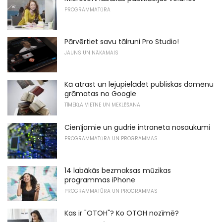
PROGRAMMATŪRA
Pārvērtiet savu tālruni Pro Studio!
JAUNS UN NĀKAMAIS
Kā atrast un lejupielādēt publiskās domēnu
grāmatas no Google
TĪMEKĻA VIETNE UN MEKLĒŠANA
Cienījamie un gudrie intraneta nosaukumi
PROGRAMMATŪRA UN PROGRAMMAS
14 labākās bezmaksas mūzikas
programmas iPhone
PROGRAMMATŪRA UN PROGRAMMAS
Kas ir "OTOH"? Ko OTOH nozīmē?