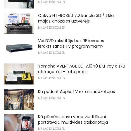
MĀJAS KINOZĀLES
Onkyo HT-RC360 7.2 kanālu 3D / tīkla
mājas kinozāles uztvērējs
MĀJAS KINOZĀLES
Vai DVD rakstītājs bez RF ievades
ierakstīšanas TV programmām?
MĀJAS KINOZĀLES
Yamaha AVENTAGE BD-A1040 Blu-ray disku
atskaņotājs - foto profils
MĀJAS KINOZĀLES
Kā padarīt Apple TV ekrānsaudzētājus
MĀJAS KINOZĀLES
Kā pārvērst savu veco viedtālruni
portatīvajā multivides atskaņotājā
MĀJAS KINOZĀLES