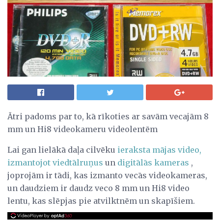
Ātri padoms par to, kā rīkoties ar savām vecajām 8
mm un Hi8 videokameru videolentēm
Lai gan lielākā daļa cilvēku
ieraksta mājas video,
izmantojot viedtālruņus
un
digitālās kameras
,
joprojām ir tādi, kas izmanto vecās videokameras,
un daudziem ir daudz veco 8 mm un Hi8 video
lentu, kas slēpjas pie atvilktnēm un skapīšiem.