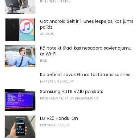
INTERNETS UN TĪKLS
Got Android Šeit ir iTunes iespējas, kas jums
palīdz
ANDROID
Kā noteikt iPad, kas nesadara savienojumu
ar Wi-Fi
IPAD
Kā definēt savus Gmail tastatūras saīsnes
E-PASTS UN ZIŅOJUMI
Samsung HUTIL v2.10 pārskats
PROGRAMMATŪRA UN PROGRAMMAS
LG V20 Hands-On
PIRKŠANAS CEĻVEŽI