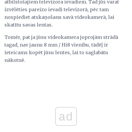
atbilstošajiem televizora ievadiem. Tad jūs varat
izvēlēties pareizo ievadi televizorā, pēc tam
nospiediet atskaņošanu savā videokamerā, lai
skatītu savas lentas.
Tomēr, pat ja jūsu videokamera joprojām strādā
tagad, nav jaunu 8 mm / Hi8 vienību, tādēļ ir
ieteicams kopēt jūsu lentes, lai to saglabātu
nākotnē.
ad