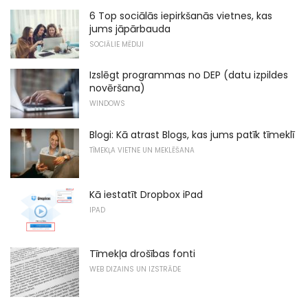
6 Top sociālās iepirkšanās vietnes, kas
jums jāpārbauda
SOCIĀLIE MĒDIJI
Izslēgt programmas no DEP (datu izpildes
novēršana)
WINDOWS
Blogi: Kā atrast Blogs, kas jums patīk tīmeklī
TĪMEKĻA VIETNE UN MEKLĒŠANA
Kā iestatīt Dropbox iPad
IPAD
Tīmekļa drošības fonti
WEB DIZAINS UN IZSTRĀDE