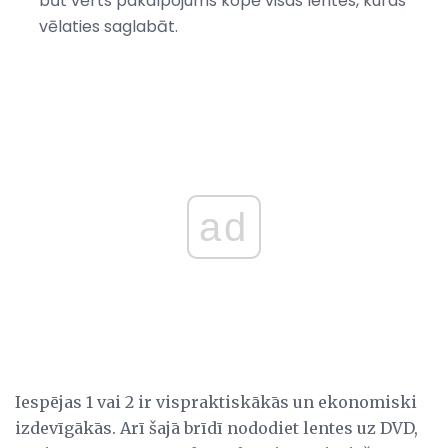
būt vērts pakalpojums kopē visas lentes, kuras
vēlaties saglabāt.
ad
Iespējas 1 vai 2 ir vispraktiskākās un ekonomiski
izdevīgākās. Arī šajā brīdī nododiet lentes uz DVD,