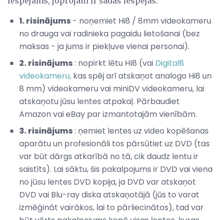
iespējams, joprojām ir šādas iespējas:
1. risinājums
- noņemiet Hi8 / 8mm videokameru
no drauga vai radinieka pagaidu lietošanai (bez
maksas - ja jums ir piekļuve vienai personai).
2. risinājums
: nopirkt lētu HI8 (vai
Digital8
videokameru,
kas spēj arī atskaņot analogo Hi8 un
8 mm) videokameru vai miniDV videokameru, lai
atskaņotu jūsu lentes atpakaļ. Pārbaudiet
Amazon vai eBay par izmantotajām vienībām.
3. risinājums
: ņemiet lentes uz video kopēšanas
aparātu un profesionāli tos pārsūtiet uz DVD (tas
var būt dārgs atkarībā no tā, cik daudz lentu ir
saistīts). Lai sāktu, šis pakalpojums ir DVD vai viena
no jūsu lentes DVD kopija, ja DVD var atskaņot
DVD vai Blu-ray diska atskaņotājā (jūs to varat
izmēģināt vairākos, lai to pārliecinātos), tad var