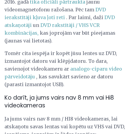
2016. gadā
tika oficiāli pārtraukta
jaunu
videomagnetofonu ražošana. Pēc tam
DVD
ierakstītāji kļuva ļoti reti
. Par laimi, daži
DVD
atskaņotāji
un
DVD rakstītāji / VHS VCR
kombinācijas,
kas joprojām var būt pieejamas
(jaunas vai lietotas).
Tomēr cita iespēja ir kopēt jūsu lentes uz DVD,
izmantojot datoru vai klēpjdatoru. To dara,
savienojot videokameru ar
analogo-ciparu video
pārveidotāju
, kas savukārt savieno ar datoru
(parasti izmantojot USB).
Ko darīt, ja jums vairs nav 8 mm vai Hi8
videokameras
Ja jums vairs nav 8 mm / HI8 videokameras, lai
atskaņotu savas lentas vai kopētu uz VHS vai DVD,