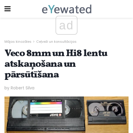
ad
Mājas kinozāles
Ceļveži un konsultācijas
Veco 8mm un Hi8 lentu
atskaņošana un
pārsūtīšana
by Robert Silva