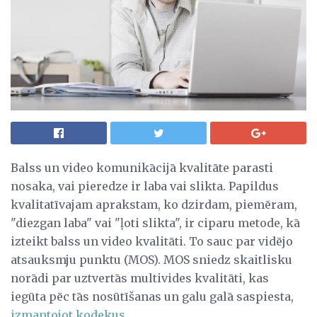
Balss un video komunikācijā kvalitāte parasti
nosaka, vai pieredze ir laba vai slikta. Papildus
kvalitatīvajam aprakstam, ko dzirdam, piemēram,
"diezgan laba" vai "ļoti slikta", ir ciparu metode, kā
izteikt balss un video kvalitāti. To sauc par vidējo
atsauksmju punktu (MOS). MOS sniedz skaitlisku
norādi par uztvertās multivides kvalitāti, kas
iegūta pēc tās nosūtīšanas un galu galā saspiesta,
izmantojot kodekus
.