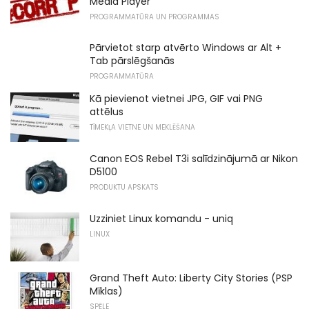
Media Player
PROGRAMMATŪRA UN PROGRAMMAS
Pārvietot starp atvērto Windows ar Alt +
Tab pārslēgšanās
PROGRAMMATŪRA
Kā pievienot vietnei JPG, GIF vai PNG
attēlus
TĪMEKĻA VIETNE UN MEKLĒŠANA
Canon EOS Rebel T3i salīdzinājumā ar Nikon
D5100
PRODUKTU APSKATS
Uzziniet Linux komandu - uniq
LINUX
Grand Theft Auto: Liberty City Stories (PSP
Mīklas)
SPĒLE