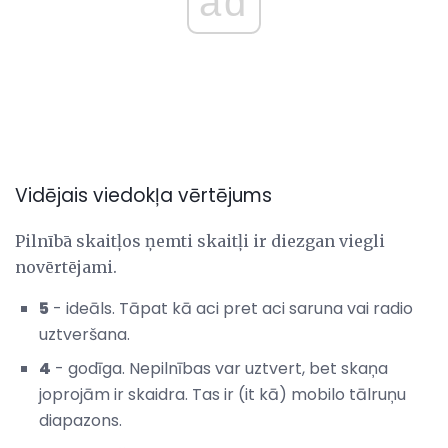
ad
Vidējais viedokļa vērtējums
Pilnībā skaitļos ņemti skaitļi ir diezgan viegli
novērtējami.
5
- ideāls. Tāpat kā aci pret aci saruna vai radio
uztveršana.
4
- godīga. Nepilnības var uztvert, bet skaņa
joprojām ir skaidra. Tas ir (it kā) mobilo tālruņu
diapazons.