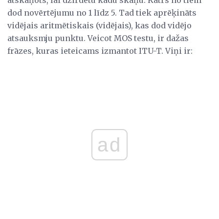
atskaņots, lai dzirdētu kādu skaņu. Katrs no tiem
dod novērtējumu no 1 līdz 5. Tad tiek aprēķināts
vidējais aritmētiskais (vidējais), kas dod vidējo
atsauksmju punktu. Veicot MOS testu, ir dažas
frāzes, kuras ieteicams izmantot ITU-T. Viņi ir:
ad