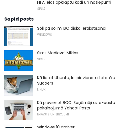
FIFA ielas apkrāptu kodi un noslēpumi
SPĒLE
Sapid posts
Soli pa solim ISO diska ierakstīšanai
WINDOWS
Sims Medieval Mīklas
SPĒLE
Kā lietot Ubuntu, lai pievienotu lietotāju
Sudoers
LINUX
Kā pievienot BCC: Saņēmēji uz e-pastu
pakalpojumā Yahoo! Pasts
E-PASTS UN ZIŅOJUMI
Windows 10 draiveri