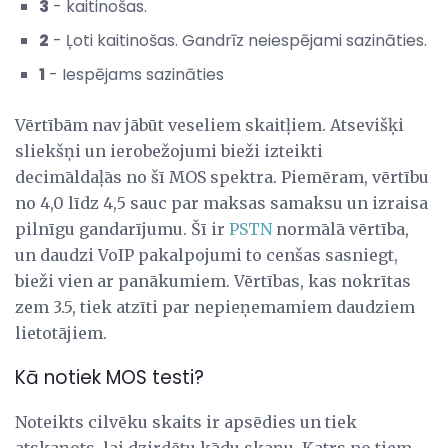
3
- kaitinošas.
2
- Ļoti kaitinošas. Gandrīz neiespējami sazināties.
1
- Iespējams sazināties
Vērtībām nav jābūt veseliem skaitļiem. Atsevišķi
sliekšņi un ierobežojumi bieži izteikti
decimāldaļās no šī MOS spektra. Piemēram, vērtību
no 4,0 līdz 4,5 sauc par maksas samaksu un izraisa
pilnīgu gandarījumu. Šī ir
PSTN
normālā vērtība,
un daudzi VoIP pakalpojumi to cenšas sasniegt,
bieži vien ar panākumiem. Vērtības, kas nokrītas
zem 3.5, tiek atzīti par nepieņemamiem daudziem
lietotājiem.
Kā notiek MOS testi?
Noteikts cilvēku skaits ir apsēdies un tiek