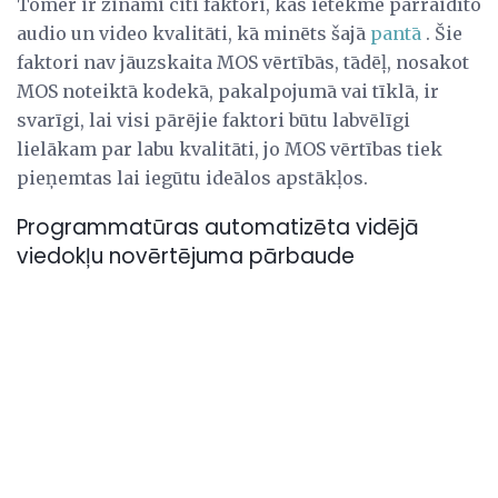
Tomēr ir zināmi citi faktori, kas ietekmē pārraidīto
audio un video kvalitāti, kā minēts šajā
pantā
. Šie
faktori nav jāuzskaita MOS vērtībās, tādēļ, nosakot
MOS noteiktā kodekā, pakalpojumā vai tīklā, ir
svarīgi, lai visi pārējie faktori būtu labvēlīgi
lielākam par labu kvalitāti, jo MOS vērtības tiek
pieņemtas lai iegūtu ideālos apstākļos.
Programmatūras automatizēta vidējā
viedokļu novērtējuma pārbaude