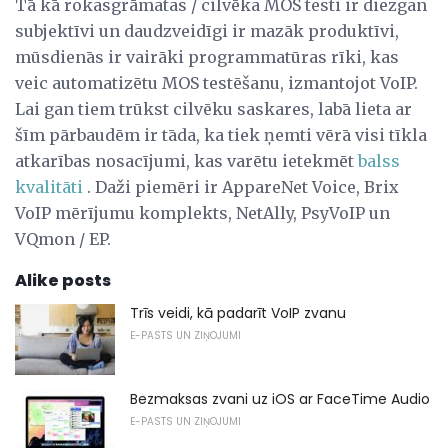
Tā kā rokasgrāmatas / cilvēka MOS testi ir diezgan
subjektīvi un daudzveidīgi ir mazāk produktīvi,
mūsdienās ir vairāki programmatūras rīki, kas
veic automatizētu MOS testēšanu, izmantojot VoIP.
Lai gan tiem trūkst cilvēku saskares, labā lieta ar
šīm pārbaudēm ir tāda, ka tiek ņemti vērā visi tīkla
atkarības nosacījumi, kas varētu ietekmēt
balss
kvalitāti
. Daži piemēri ir AppareNet Voice, Brix
VoIP mērījumu komplekts, NetAlly, PsyVoIP un
VQmon / EP.
Alike posts
Trīs veidi, kā padarīt VoIP zvanu
E-PASTS UN ZIŅOJUMI
Bezmaksas zvani uz iOS ar FaceTime Audio
E-PASTS UN ZIŅOJUMI