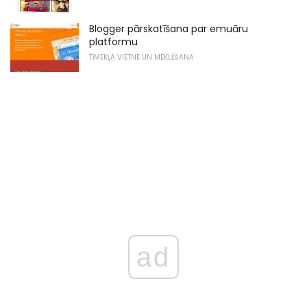
Blogger pārskatīšana par emuāru
platformu
TĪMEKĻA VIETNE UN MEKLĒŠANA
ad