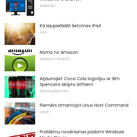
WINDOWS
Kā lejupielādēt lietotnes iPad
IPAD
Noma no Amazon
PRODUKTU APSKATS
Atjaunojiet Coca Cola logotipu ar šīm
Spencera skripta šriftiem
PROGRAMMATŪRA
Piemērs Izmantojot Linux Host Command
LINUX
Problēmu novēršanas padomi Windows