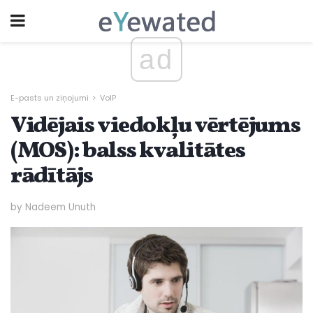
ad
E-pasts un ziņojumi
VoIP
Vidējais viedokļu vērtējums
(MOS): balss kvalitātes
rādītājs
by Nadeem Unuth