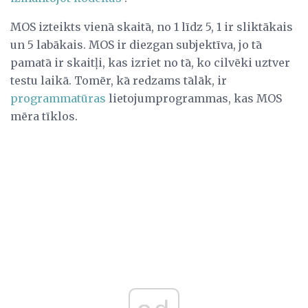
MOS izteikts vienā skaitā, no 1 līdz 5, 1 ir sliktākais
un 5 labākais. MOS ir diezgan subjektīva, jo tā
pamatā ir skaitļi, kas izriet no tā, ko cilvēki uztver
testu laikā. Tomēr, kā redzams tālāk, ir
programmatūras
lietojumprogrammas, kas MOS
mēra tīklos.