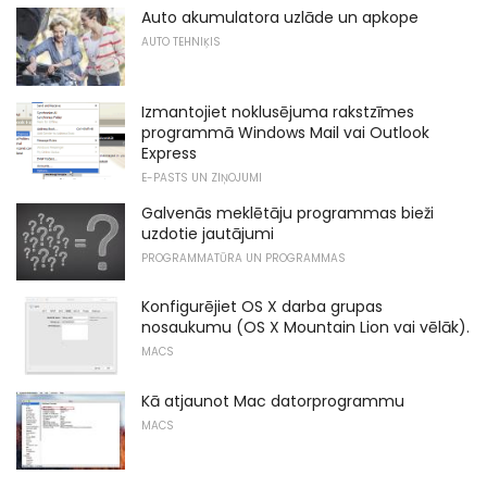
Auto akumulatora uzlāde un apkope
AUTO TEHNIĶIS
Izmantojiet noklusējuma rakstzīmes
programmā Windows Mail vai Outlook
Express
E-PASTS UN ZIŅOJUMI
Galvenās meklētāju programmas bieži
uzdotie jautājumi
PROGRAMMATŪRA UN PROGRAMMAS
Konfigurējiet OS X darba grupas
nosaukumu (OS X Mountain Lion vai vēlāk).
MACS
Kā atjaunot Mac datorprogrammu
MACS