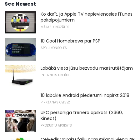
See Newest
Ko darīt, ja Apple TV nepievienosies iTunes
pakalpojumiem
MĀJAS KINOZĀLES
10 Cool Homebrews par PSP
SPĒĻU KONSOLES
Labākā vieta jūsu bezvadu maršrutētājam
INTERNETS UN TĪKLS
10 labākie Android piederumi nopirkt 2018
PIRKŠANAS CEĻVEŽI
UFC personīgā trenera apskats (X360,
Kinect)
PRODUKTU APSKATS
Ceļvedis vairāku failu pārsūtīšanai vienā ZIP