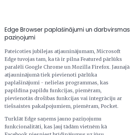
Edge Browser paplašinājumi un darbvirsmas
paziņojumi
Pateicoties jubilejas atjauninājumam, Microsoft
Edge tuvojas tam, ka tā ir pilna Featured pārlūks
paralēli Google Chrome un Mozilla Firefox. Jaunajā
atjauninājumā tiek pievienoti pārlūka
paplašinājumi - nelielas programmas, kas
papildina papildu funkcijas, piemēram,
pievienotās drošības funkcijas vai integrāciju ar
tiešsaistes pakalpojumiem, piemēram, Pocket.
Turklāt Edge saņems jauno paziņojumu
funkcionalitāti, kas ļauj tādām vietnēm kā
Facebook piespiest brīdinājumus uz jūsu