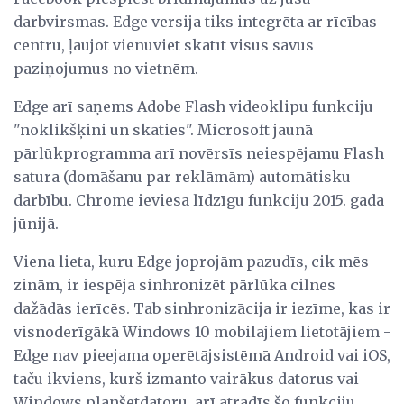
darbvirsmas. Edge versija tiks integrēta ar rīcības
centru, ļaujot vienuviet skatīt visus savus
paziņojumus no vietnēm.
Edge arī saņems Adobe Flash videoklipu funkciju
"noklikšķini un skaties". Microsoft jaunā
pārlūkprogramma arī novērsīs neiespējamu Flash
satura (domāšanu par reklāmām) automātisku
darbību. Chrome ieviesa līdzīgu funkciju 2015. gada
jūnijā.
Viena lieta, kuru Edge joprojām pazudīs, cik mēs
zinām, ir iespēja sinhronizēt pārlūka cilnes
dažādās ierīcēs. Tab sinhronizācija ir iezīme, kas ir
visnoderīgākā Windows 10 mobilajiem lietotājiem -
Edge nav pieejama operētājsistēmā Android vai iOS,
taču ikviens, kurš izmanto vairākus datorus vai
Windows planšetdatoru, arī atradīs šo funkciju