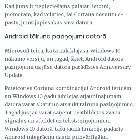
Kad jums ir nepieciešams palaist lietotni,
piemēram, kad vēlaties, lai Cortana nosūtītu e-
pastu, jums jāpiesakās savā datorā.
Android tālruņa paziņojumi datorā
Microsoft teica, ka tā nāk klajā ar Windows 10
nākamo versiju, un tagad, šķiet, Android datora
paziņojumi uz jūsu datora parādīsies Anniversary
Update.
Pateicoties Cortana kombinācijai Android ierīcēm
un Windows 10 gadu jubilejas atjauninājumam,
datorā varat skatīt un atsaukt tālruņa paziņojumus.
Tagad jūs jau varat saņemt neatbildētos zvanu
signālus un atbildēt uz teksta ziņojumiem
Windows 10 datorā, taču jaunā funkcija padarīs
Android integrāciju daudz pilnvērtīgāku.