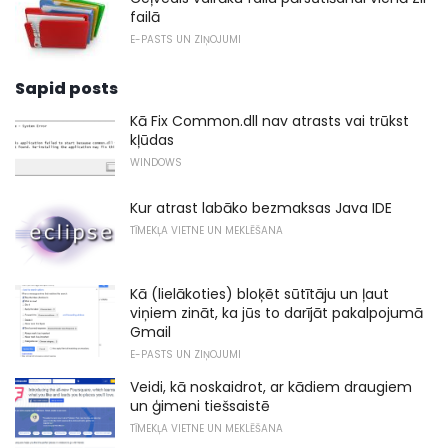
failā
E-PASTS UN ZIŅOJUMI
Sapid posts
Kā Fix Common.dll nav atrasts vai trūkst
kļūdas
WINDOWS
Kur atrast labāko bezmaksas Java IDE
TĪMEKĻA VIETNE UN MEKLĒŠANA
Kā (lielākoties) bloķēt sūtītāju un ļaut
viņiem zināt, ka jūs to darījāt pakalpojumā
Gmail
E-PASTS UN ZIŅOJUMI
Veidi, kā noskaidrot, ar kādiem draugiem
un ģimeni tiešsaistē
TĪMEKĻA VIETNE UN MEKLĒŠANA