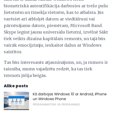
biometriskā autentifikācija darbosies ar trešo pušu
lietotnēm un tīmekļa vietnēm, kas to atbalsta. Jūs
varēsiet arī atbloķēt datoru ar viedtālruni vai
pārnēsājamu datoru, piemēram, Microsoft Band.
Skype iegūst jaunu universālu lietotni, izvēlnē Sākt
tiek veikts dizaina kapitālais remonts, un tajā būs
vairāk emocijzīmju, ieskaitot dažus ar Windows
saistītos.
Tas būs interesants atjauninājums, un, ja rumors ir
taisnība, mums vajadzētu redzēt, ka tas tiek
īstenots jūlija beigās.
Alike posts
Kā darbojas Windows 10 ar Android, iPhone
un Windows Phone
PROGRAMMATŪRA UN PROGRAMMAS