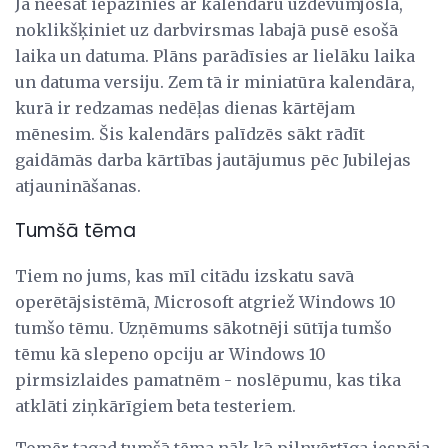
Ja neesat iepazinies ar kalendāru uzdevumjoslā,
noklikšķiniet uz darbvirsmas labajā pusē esošā
laika un datuma. Plāns parādīsies ar lielāku laika
un datuma versiju. Zem tā ir miniatūra kalendāra,
kurā ir redzamas nedēļas dienas kārtējam
mēnesim. Šis kalendārs palīdzēs sākt rādīt
gaidāmās darba kārtības jautājumus pēc Jubilejas
atjaunināšanas.
Tumšā tēma
Tiem no jums, kas mīl citādu izskatu savā
operētājsistēmā, Microsoft atgriež Windows 10
tumšo tēmu. Uzņēmums sākotnēji sūtīja tumšo
tēmu kā slepeno opciju ar Windows 10
pirmsizlaides pamatnēm - noslēpumu, kas tika
atklāti ziņkārīgiem beta testeriem.
Tomēr tagad tumšā tēma nāk kā pilnvērtīga iespēja