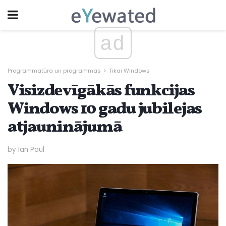
ad
Programmatūra un programmas
Tikai Windows
Visizdevīgākās funkcijas
Windows 10 gadu jubilejas
atjauninājumā
by Ian Paul