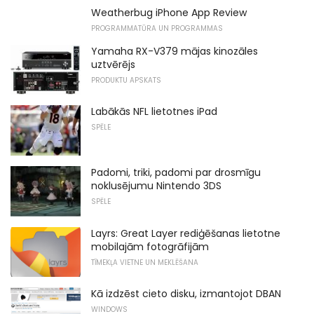
Weatherbug iPhone App Review
PROGRAMMATŪRA UN PROGRAMMAS
Yamaha RX-V379 mājas kinozāles
uztvērējs
PRODUKTU APSKATS
Labākās NFL lietotnes iPad
SPĒLE
Padomi, triki, padomi par drosmīgu
noklusējumu Nintendo 3DS
SPĒLE
Layrs: Great Layer rediģēšanas lietotne
mobilajām fotogrāfijām
TĪMEKĻA VIETNE UN MEKLĒŠANA
Kā izdzēst cieto disku, izmantojot DBAN
WINDOWS