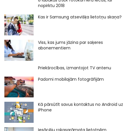
8 labākās DSLR fotokameru lēcas, lai
nopirktu 2018
Kas ir Samsung atsevišķa lietotņu skaņa?
Viss, kas jums jāzina par saķeres
abonementiem
Priekšrocības, izmantojot TV antenu
Padomi mobilajām fotogrāfijām
Kā pārsūtīt savus kontaktus no Android uz
iPhone
Iesācēju rokasgrāmata lietotnēm