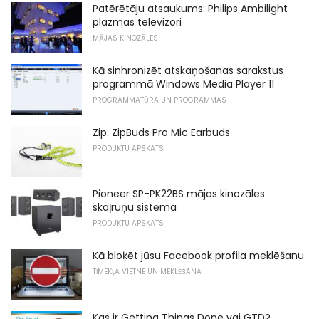
Patērētāju atsaukums: Philips Ambilight
plazmas televizori
MĀJAS KINOZĀLES
Kā sinhronizēt atskaņošanas sarakstus
programmā Windows Media Player 11
PROGRAMMATŪRA UN PROGRAMMAS
Zip: ZipBuds Pro Mic Earbuds
PRODUKTU APSKATS
Pioneer SP-PK22BS mājas kinozāles
skaļruņu sistēma
PRODUKTU APSKATS
Kā bloķēt jūsu Facebook profila meklēšanu
TĪMEKĻA VIETNE UN MEKLĒŠANA
Kas ir Getting Things Done vai GTD?