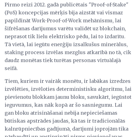
Pirmo reizi 2012. gadā publicētais "Proof-of-Stake"
(PoS) koncepcijas mērķis bija aizstāt vai vismaz
papildināt Work-Proof-of-Work mehānismu, lai
šifrēšanas darījumus varētu validēt uz blokchain,
neprasot tik lielu elektrisko pēdu, lai to izdarītu.
Tā vietā, lai iegūtu enerģiju izsalkušus minerālus,
staking process izvēlas mezglus atkarībā no tā, cik
daudz monētas tiek turētas personas virtuālajā
seifā.
Tiem, kuriem ir vairāk monētu, ir labākas izredzes
izvēlēties, izvēloties deterministisku algoritmu, lai
pievienotu blokkam jaunu bloku, savukārt, iegūstot
ieguvumus, kas nāk kopā ar šo sasniegumu. Lai
gan bloku atrisināšanai nebija nepieciešamas
būtiskas apstrādes jaudas, kā tas ir tradicionālās
kalnrūpniecības gadījumā, darījumi joprojām tika
pārbaudīti un apstiprināti pirms pievienošanas