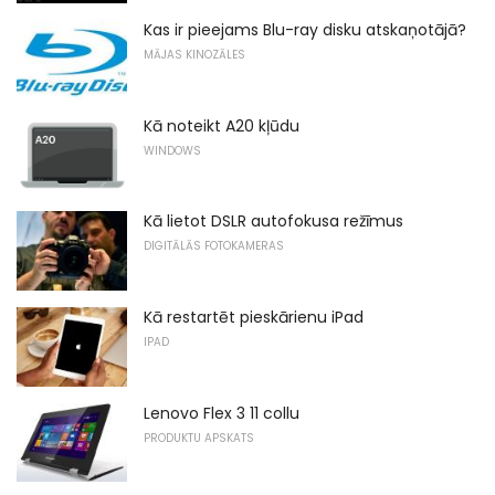
Kas ir pieejams Blu-ray disku atskaņotājā?
MĀJAS KINOZĀLES
Kā noteikt A20 kļūdu
WINDOWS
Kā lietot DSLR autofokusa režīmus
DIGITĀLĀS FOTOKAMERAS
Kā restartēt pieskārienu iPad
IPAD
Lenovo Flex 3 11 collu
PRODUKTU APSKATS