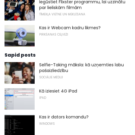
Iegūstiet Flixster programmu, lai uzzinātu
par lieliskām filmām
TĪMEKĻA VIETNE UN MEKLĒŠANA
Kas ir Webcam kadru likmes?
PIRKŠANAS CEĻVEŽI
Sapid posts
Selfie-Taking māksla: kā uzņemties labu
pašaizliedzību
SOCIĀLIE MĒDIJI
Kā iziesiet 4G iPad
IPAD
Kas ir dators komandu?
WINDOWS