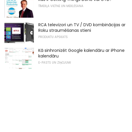
TĪMEKĻA VIETNE UN MEKLĒŠANA
RCA televizori un TV / DVD kombinācijas ar
Roku straumēšanas stieni
PRODUKTU APSKATS
Kā sinhronizēt Google kalendāru ar iPhone
kalendāru
E-PASTS UN ZIŅOJUMI