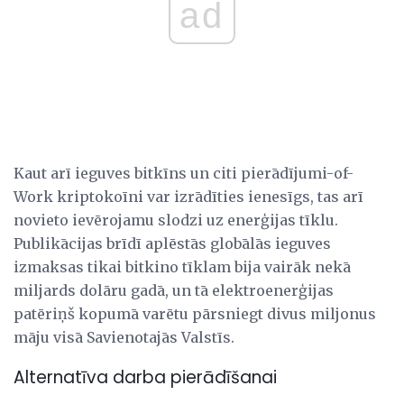
ad
Kaut arī ieguves bitkīns un citi pierādījumi-of-
Work kriptokoīni var izrādīties ienesīgs, tas arī
novieto ievērojamu slodzi uz enerģijas tīklu.
Publikācijas brīdī aplēstās globālās ieguves
izmaksas tikai bitkino tīklam bija vairāk nekā
miljards dolāru gadā, un tā elektroenerģijas
patēriņš kopumā varētu pārsniegt divus miljonus
māju visā Savienotajās Valstīs.
Alternatīva darba pierādīšanai