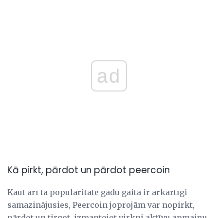
ad
Kā pirkt, pārdot un pārdot peercoin
Kaut arī tā popularitāte gadu gaitā ir ārkārtīgi
samazinājusies, Peercoin joprojām var nopirkt,
pārdot un tirgot, izmantojot virkni aktīvu apmaiņu.