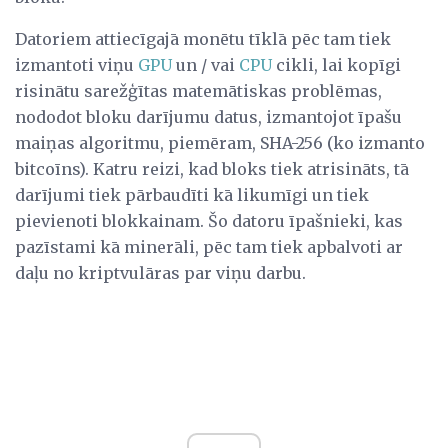
Datoriem attiecīgajā monētu tīklā pēc tam tiek
izmantoti viņu
GPU
un / vai
CPU
cikli, lai kopīgi
risinātu sarežģītas matemātiskas problēmas,
nododot bloku darījumu datus, izmantojot īpašu
maiņas algoritmu, piemēram, SHA-256 (ko izmanto
bitcoīns). Katru reizi, kad bloks tiek atrisināts, tā
darījumi tiek pārbaudīti kā likumīgi un tiek
pievienoti blokkainam. Šo datoru īpašnieki, kas
pazīstami kā minerāli, pēc tam tiek apbalvoti ar
daļu no kriptvulāras par viņu darbu.