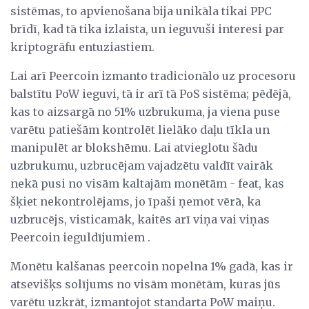
sistēmas, to apvienošana bija unikāla tikai PPC
brīdī, kad tā tika izlaista, un ieguvuši interesi par
kriptogrāfu entuziastiem.
Lai arī Peercoin izmanto tradicionālo uz procesoru
balstītu PoW ieguvi, tā ir arī tā PoS sistēma; pēdējā,
kas to aizsargā no 51% uzbrukuma, ja viena puse
varētu patiešām kontrolēt lielāko daļu tīkla un
manipulēt ar blokshēmu. Lai atvieglotu šādu
uzbrukumu, uzbrucējam vajadzētu valdīt vairāk
nekā pusi no visām kaltajām monētām - feat, kas
šķiet nekontrolējams, jo īpaši ņemot vērā, ka
uzbrucējs, visticamāk, kaitēs arī viņa vai viņas
Peercoin ieguldījumiem .
Monētu kalšanas peercoin nopelna 1% gadā, kas ir
atsevišķs solījums no visām monētām, kuras jūs
varētu uzkrāt, izmantojot standarta PoW maiņu.