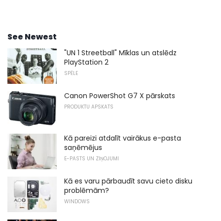
See Newest
"UN 1 Streetball" Mīklas un atslēdz
PlayStation 2
SPĒLE
Canon PowerShot G7 X pārskats
PRODUKTU APSKATS
Kā pareizi atdalīt vairākus e-pasta
saņēmējus
E-PASTS UN ZIŅOJUMI
Kā es varu pārbaudīt savu cieto disku
problēmām?
WINDOWS