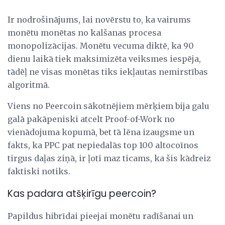
Ir nodrošinājums, lai novērstu to, ka vairums
monētu monētas no kalšanas procesa
monopolizācijas. Monētu vecuma diktē, ka 90
dienu laikā tiek maksimizēta veiksmes iespēja,
tādēļ ne visas monētas tiks iekļautas nemirstības
algoritmā.
Viens no Peercoin sākotnējiem mērķiem bija galu
galā pakāpeniski atcelt Proof-of-Work no
vienādojuma kopumā, bet tā lēna izaugsme un
fakts, ka PPC pat nepiedalās top 100 altocoīnos
tirgus daļas ziņā, ir ļoti maz ticams, ka šis kādreiz
faktiski notiks.
Kas padara atšķirīgu peercoin?
Papildus hibrīdai pieejai monētu radīšanai un