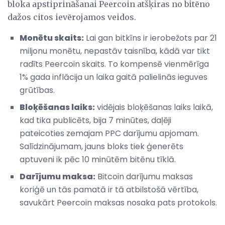
bloka apstiprināšanai Peercoin atšķiras no bitēno
dažos citos ievērojamos veidos.
Monētu skaits:
Lai gan bitkīns ir ierobežots par 21
miljonu monētu, nepastāv taisnība, kādā var tikt
radīts Peercoin skaits. To kompensē vienmērīga
1% gada inflācija un laika gaitā palielinās ieguves
grūtības.
Bloķēšanas laiks:
vidējais bloķēšanas laiks laikā,
kad tika publicēts, bija 7 minūtes, daļēji
pateicoties zemajam PPC darījumu apjomam.
Salīdzinājumam, jauns bloks tiek ģenerēts
aptuveni ik pēc 10 minūtēm bitēnu tīklā.
Darījumu maksa:
Bitcoin darījumu maksas
koriģē un tās pamatā ir tā atbilstošā vērtība,
savukārt Peercoin maksas nosaka pats protokols.