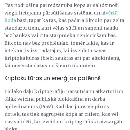
Tas nodrošina pārredzamību kopā ar salīdzinoši
viegli lietojamu pārsūtīšanas sistēmu un
atvērtā
koda
bāzi, tāpat kā tas, kas padara Bitcoin par zelta
standartu tiem, kuri vēlas sūtīt un saņemt naudu
bez bankas vai cita starpnieka nepieciešamības.
Bitcoin nav bez problēmām, tomēr fakts, kas ir
ietekmējis izstrādātājus, lai izveidotu savas
kriptokultūras (bieži sauktas arī par altokīniem),
lai novērstu dažus no šiem trūkumiem.
Kriptokultūras un enerģijas patēriņš
Lielāko daļu kriptogrāfiju pārsūtīšanu atkārtoti un
tālāk veicina publiskā blokkašīna un darba
apliecinājums (PoW). Kad darījums vispirms
notiek, tas tiek sagrupēts kopā ar citiem, kas vēl
nav validēti, lai izveidotu kriptogrāfiski aizsargātu
bloku.