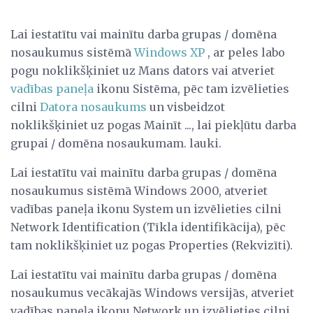
Lai iestatītu vai mainītu darba grupas / domēna
nosaukumus sistēmā
Windows XP
, ar peles labo
pogu noklikšķiniet uz Mans dators vai atveriet
vadības paneļa
ikonu Sistēma, pēc tam izvēlieties
cilni
Datora nosaukums
un visbeidzot
noklikšķiniet uz pogas Mainīt ..., lai piekļūtu darba
grupai / domēna nosaukumam. lauki.
Lai iestatītu vai mainītu darba grupas / domēna
nosaukumus sistēmā Windows 2000, atveriet
vadības paneļa ikonu System un izvēlieties cilni
Network Identification (Tīkla identifikācija), pēc
tam noklikšķiniet uz pogas Properties (Rekvizīti).
Lai iestatītu vai mainītu darba grupas / domēna
nosaukumus vecākajās Windows versijās, atveriet
vadības paneļa ikonu Network un izvēlieties cilni