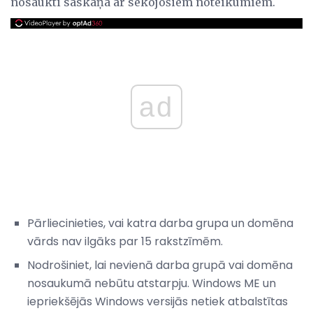
nosaukti saskaņā ar sekojošiem noteikumiem.
ad
Pārliecinieties, vai katra darba grupa un domēna
vārds nav ilgāks par 15 rakstzīmēm.
Nodrošiniet, lai nevienā darba grupā vai domēna
nosaukumā nebūtu atstarpju. Windows ME un
iepriekšējās Windows versijās netiek atbalstītas