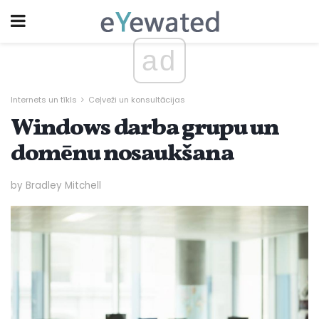
ad
Internets un tīkls
Ceļveži un konsultācijas
Windows darba grupu un
domēnu nosaukšana
by Bradley Mitchell