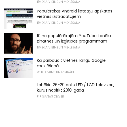
TĪMEKĻA VIETNE UN MEKLĒŠANA
Populārākās Android lietotņu apskates
vietnes izstrādātājiem
TĪMEKĻA VIETNE UN MEKLĒŠANA
10 no populārākajām YouTube kanālu
zinātnes un izglītības programmām
TĪMEKĻA VIETNE UN MEKLĒŠANA
Kā pārbaudīt vietnes rangu Google
meklēšanā
WEB DIZAINS UN IZSTRĀDE
Labākie 26-29 collu LED / LCD televizori,
kurus nopirkt 2018. gadā
PIRKŠANAS CEĻVEŽI