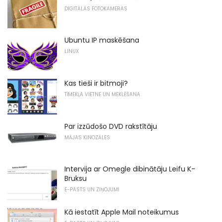
DIGITĀLĀS FOTOKAMERAS
Ubuntu IP maskēšana
LINUX
Kas tieši ir bitmoji?
TĪMEKĻA VIETNE UN MEKLĒŠANA
Par izzūdošo DVD rakstītāju
MĀJAS KINOZĀLES
Intervija ar Omegle dibinātāju Leifu K-
Bruksu
E-PASTS UN ZIŅOJUMI
Kā iestatīt Apple Mail noteikumus