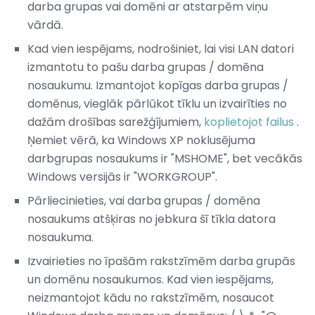
darba grupas vai domēni ar atstarpēm viņu
vārdā.
Kad vien iespējams, nodrošiniet, lai visi LAN datori
izmantotu to pašu darba grupas / domēna
nosaukumu. Izmantojot kopīgas darba grupas /
domēnus, vieglāk pārlūkot tīklu un izvairīties no
dažām drošības sarežģījumiem,
koplietojot failus
.
Ņemiet vērā, ka Windows XP noklusējuma
darbgrupas nosaukums ir "MSHOME", bet vecākās
Windows versijās ir "WORKGROUP".
Pārliecinieties, vai darba grupas / domēna
nosaukums atšķiras no jebkura šī tīkla datora
nosaukuma.
Izvairieties no īpašām rakstzīmēm darba grupās
un domēnu nosaukumos. Kad vien iespējams,
neizmantojot kādu no rakstzīmēm, nosaucot