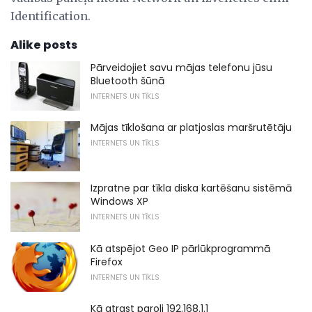
Identification.
Alike posts
Pārveidojiet savu mājas telefonu jūsu
Bluetooth šūnā
INTERNETS UN TĪKLS
Mājas tīklošana ar platjoslas maršrutētāju
INTERNETS UN TĪKLS
Izpratne par tīkla diska kartēšanu sistēmā
Windows XP
INTERNETS UN TĪKLS
Kā atspējot Geo IP pārlūkprogrammā
Firefox
INTERNETS UN TĪKLS
Kā atrast paroli 192.168.1.1