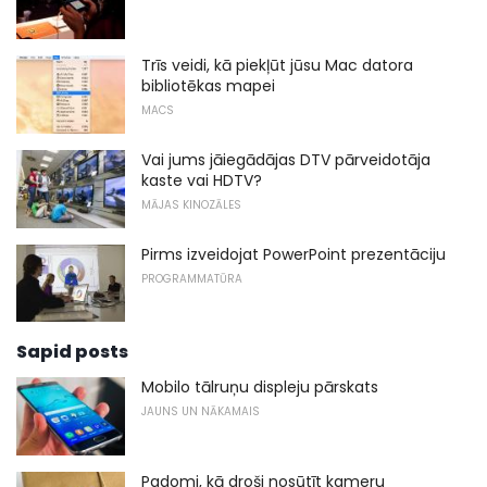
Trīs veidi, kā piekļūt jūsu Mac datora
bibliotēkas mapei
MACS
Vai jums jāiegādājas DTV pārveidotāja
kaste vai HDTV?
MĀJAS KINOZĀLES
Pirms izveidojat PowerPoint prezentāciju
PROGRAMMATŪRA
Sapid posts
Mobilo tālruņu displeju pārskats
JAUNS UN NĀKAMAIS
Padomi, kā droši nosūtīt kameru