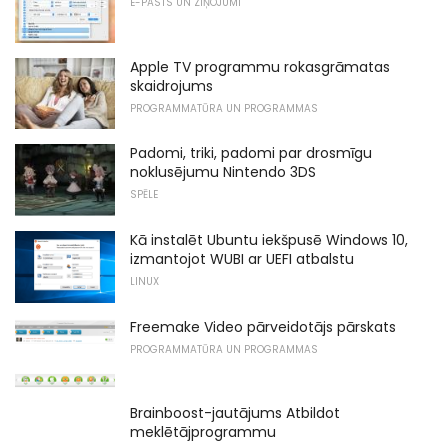
E-PASTS UN ZIŅOJUMI
Apple TV programmu rokasgrāmatas
skaidrojums
PROGRAMMATŪRA UN PROGRAMMAS
Padomi, triki, padomi par drosmīgu
noklusējumu Nintendo 3DS
SPĒLE
Kā instalēt Ubuntu iekšpusē Windows 10,
izmantojot WUBI ar UEFI atbalstu
LINUX
Freemake Video pārveidotājs pārskats
PROGRAMMATŪRA UN PROGRAMMAS
Brainboost-jautājums Atbildot
meklētājprogrammu