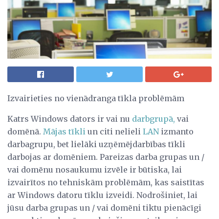
Izvairieties no vienādranga tīkla problēmām
Katrs Windows dators ir vai nu
darbgrupā,
vai
domēnā.
Mājas tīkli
un citi nelieli
LAN
izmanto
darbagrupu, bet lielāki uzņēmējdarbības tīkli
darbojas ar domēniem. Pareizas darba grupas un /
vai domēnu nosaukumu izvēle ir būtiska, lai
izvairītos no tehniskām problēmām, kas saistītas
ar Windows datoru tīklu izveidi. Nodrošiniet, lai
jūsu darba grupas un / vai domēni tiktu pienācīgi