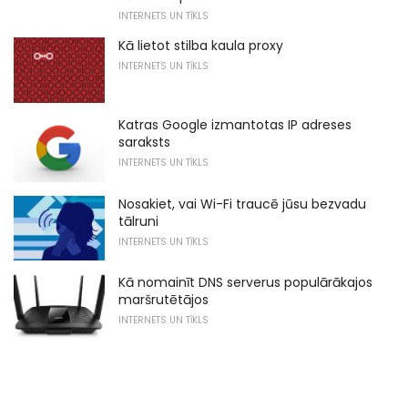
INTERNETS UN TĪKLS
Kā lietot stilba kaula proxy
INTERNETS UN TĪKLS
Katras Google izmantotas IP adreses
saraksts
INTERNETS UN TĪKLS
Nosakiet, vai Wi-Fi traucē jūsu bezvadu
tālruni
INTERNETS UN TĪKLS
Kā nomainīt DNS serverus populārākajos
maršrutētājos
INTERNETS UN TĪKLS