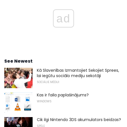
ad
See Newest
Kā Slavenības Izmantojiet Sekojiet Sprees,
lai iegūtu sociālo mediju sekotāji
SOCIĀLIE MĒDIJI
Kas ir faila paplašinājums?
WINDOWS
Cik ilgi Nintendo 3DS akumulators beidzas?
SPĒLE