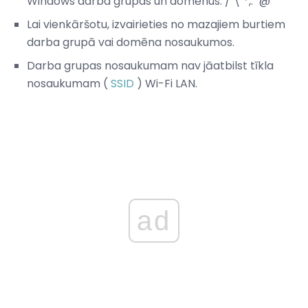
Windows darba grupas un domēnus: / \ *,. "@
Lai vienkāršotu, izvairieties no mazajiem burtiem
darba grupā vai domēna nosaukumos.
Darba grupas nosaukumam nav jāatbilst tīkla
nosaukumam (
SSID
) Wi-Fi LAN.
ad