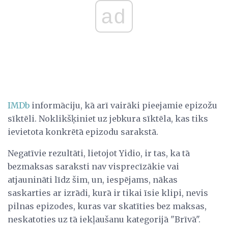
ad
IMDb
informāciju, kā arī vairāki pieejamie epizožu
sīktēli. Noklikšķiniet uz jebkura sīktēla, kas tiks
ievietota konkrētā epizodu sarakstā.
Negatīvie rezultāti, lietojot Yidio, ir tas, ka tā
bezmaksas saraksti nav visprecīzākie vai
atjaunināti līdz šim, un, iespējams, nākas
saskarties ar izrādi, kurā ir tikai īsie klipi, nevis
pilnas epizodes, kuras var skatīties bez maksas,
neskatoties uz tā iekļaušanu kategorijā "Brīvā".