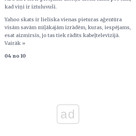
kad viņi ir iztuluvuši.
Yahoo skats ir lieliska vienas pieturas aģentūra
visām savām mīļākajām izrādēm, kuras, iespējams,
esat aizmirsis, jo tas tiek rādīts kabeļtelevīzijā.
Vairāk »
04 no 10
ad