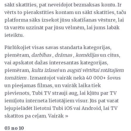
sākt skatīties, pat neveidojot bezmaksas kontu. Ir
vērts to pierakstīties kontam un sākt skatīties, taču
platforma sāks izsekot jūsu skatīšanas vēsture, lai
tā varētu uzzināt par jūsu vēlmēm, lai jums labāk
ieteiktu.
Pārlūkojiet visas savas standarta kategorijas,
piemēram,
darbības
,
drāmas
,
komēdijas
un citus,
vai apskatot dažas interesantas kategorijas,
piemēram,
kulta izlasei
un
augsti vērtētai rotātajiem
tomātiem
. Izmantojot vairāk nekā 40 000+ šovus
un pieejamas filmas, un vairāk laika tiek
pievienots, Tubi TV strauji aug, lai kļūtu par TV
iemīļotu interneta lietotājiem visur. Jūs pat varat
lejupielādēt lietotni Tubi iOS vai Android, lai TV
skatītos pa ceļam. Vairāk »
03 no 10