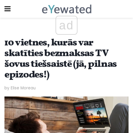
ad
10 vietnes, kurās var
skatīties bezmaksas TV
šovus tiešsaistē (jā, pilnas
epizodes!)
by Elise Moreau