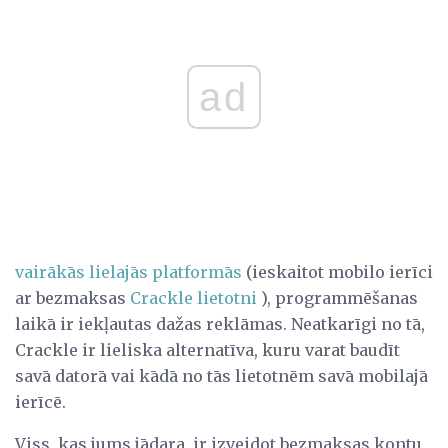
ad
vairākās lielajās platformās
(ieskaitot mobilo ierīci
ar bezmaksas
Crackle lietotni
), programmēšanas
laikā ir iekļautas dažas reklāmas. Neatkarīgi no tā,
Crackle ir lieliska alternatīva, kuru varat baudīt
savā datorā vai kādā no tās lietotnēm savā mobilajā
ierīcē.
Viss, kas jums jādara, ir izveidot bezmaksas kontu,