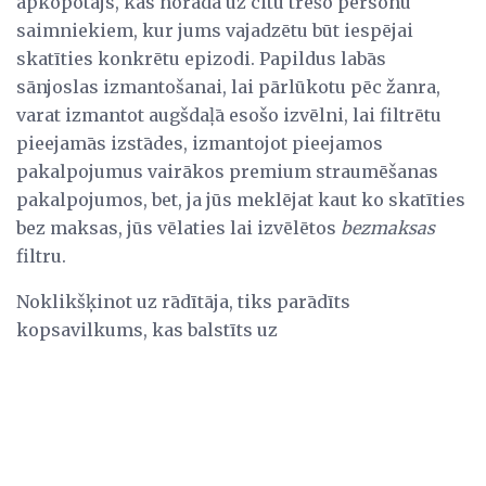
apkopotājs, kas norāda uz citu trešo personu
saimniekiem, kur jums vajadzētu būt iespējai
skatīties konkrētu epizodi. Papildus labās
sānjoslas izmantošanai, lai pārlūkotu pēc žanra,
varat izmantot augšdaļā esošo izvēlni, lai filtrētu
pieejamās izstādes, izmantojot pieejamos
pakalpojumus vairākos premium straumēšanas
pakalpojumos, bet, ja jūs meklējat kaut ko skatīties
bez maksas, jūs vēlaties lai izvēlētos
bezmaksas
filtru.
Noklikšķinot uz rādītāja, tiks parādīts
kopsavilkums, kas balstīts uz