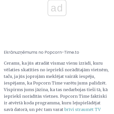
ad
Ekrānuzņēmums no Popcorn-Time.to
Cerams, ka jūs atradāt vismaz vienu izrādi, kuru
vēlaties skatīties no iepriekš norādītajām vietnēm,
taču, ja jūs joprojām meklējat vairāk iespēju,
iespējams, ka Popcorn Time varētu jums palīdzēt.
Vispirms jums jāzina, ka tas nedarbojas tieši tā, kā
iepriekš norādītās vietnes. Popcorn Time faktiski
ir atvērtā koda programma, kuru lejupielādējat
savā datorā, un pēc tam varat
brīvi straumēt TV