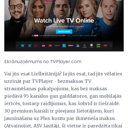
Ekrānuzņēmums no TVPlayer.com
Vai jūs esat Lielbritānijā? Ja jūs esat, tad jūs vēlaties
uzzināt par TVPlayer - bezmaksas TV
straumēšanas pakalpojumu, kas bez maksas
piedāvā 95 kanālus gan galddatoros, gan mobilajās
ierīcēs, tostarp raidījumus, kas šobrīd ir tiešraidē.
30 premium kanāli ir pieejami lietotājiem, kuri
jaunināšanu uz Plus kontu par ikmēneša maksu.
(Atvainojiet, ASV lasītāji, šī vietne ir paredzēta tikai