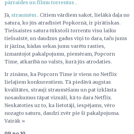
pārraides un filmu torrentus
.
Jā,
straumēm
. Citiem vārdiem sakot, lielākā daļa no
satura, ko jūs atradīsiet Popkornā, ir pirātiskas.
Tiešsaistes satura tūkstoši torrentu visu laiku
tiešsaistē, un daudzus gadus viņi to dara, taču jums
ir jāzina, kādas sekas jums varētu rasties,
izmantojot pakalpojumu, piemēram, Popcorn
Time, atkarībā no valsts, kurā jūs atrodaties.
Ir zināms, ka Popcorn Time ir viens no Netflix
lielajiem konkurentiem. Tā piedāvā augstas
kvalitātes, strauji straumēšanu un pat izklāsta
nosaukumus tāpat vizuāli, kā to dara Netflix.
Neskatoties uz to, ka lietotāji, iespējams, vēro
nozagto saturu, daudzi zvēr pie šī pakalpojuma.
Vairāk »
09 no 10