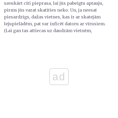
savukārt citi pieprasa, lai jūs pabeigtu aptauju,
pirms jūs varat skatīties neko. Un, ja neesat
piesardzīgs, dažas vietnes, kas ir ar skatejām
lejupielādēm, pat var inficēt datoru ar vīrusiem.
(Lai gan tas attiecas uz daudzām vietnēm,
ad