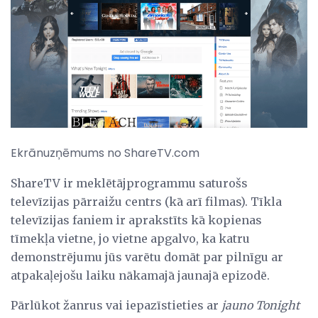
Ekrānuzņēmums no ShareTV.com
ShareTV ir meklētājprogrammu saturošs
televīzijas pārraižu centrs (kā arī filmas). Tīkla
televīzijas faniem ir aprakstīts kā kopienas
tīmekļa vietne, jo vietne apgalvo, ka katru
demonstrējumu jūs varētu domāt par pilnīgu ar
atpakaļejošu laiku nākamajā jaunajā epizodē.
Pārlūkot žanrus vai iepazīstieties ar
jauno Tonight