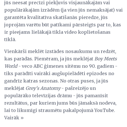
jūs neesat precīzi piekļuvis visjaunākajām vai
populārākajām izrādēm (ja vien jūs nemaksājat) vai
garantēta kvalitatīva skatīšanās pieredze, jūs
joprojām varētu būt patīkami pārsteigts par to, kas
ir pieejams lielākajā tīkla video koplietošanas
tīklā.
Vienkārši meklēt izstādes nosaukumu un redzēt,
kas parādās. Piemēram, ja jūs meklējat
Boy Meets
World
- veco ABC ģimenes sitēmu no 90. gadiem -
tiks parādīti vairāki augšupielādēti epizodes no
gandrīz katras sezonas. No otras puses, ja jūs
meklējat
Grey's Anatomy
- pašreizējo un
populārāko televīzijas drāmu - jūs pamanīsit
rezultātus, par kuriem jums būs jāmaksā nodeva,
lai to likumīgi straumētu pakalpojumā YouTube.
Vairāk »