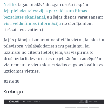
Netflix
tagad piedāvā diezgan drošu iespēju
lejupielādēt televīzijas pārraides un filmas
bezsaistes skatīšanai,
un šajās dienās varat saņemt
visu veidu filmas informāciju
no cienījamiem
tiešsaistes avotiem.)
Ja jūs plānojat izmantot neoficiālu vietni, lai skatītu
televizoru, vislabāk dariet savu pētījumu, lai
uzzinātu no citiem lietotājiem, vai vispirms to
droši izdarīt. Izvairieties no jebkādām traucējošām
vietnēm un to vietā skatiet šādus augstas kvalitātes
uzticamas vietnes.
01 no 10
Krekinga