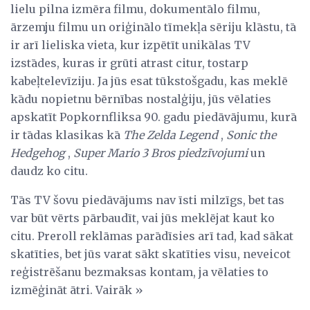
lielu pilna izmēra filmu, dokumentālo filmu,
ārzemju filmu un oriģinālo tīmekļa sēriju klāstu, tā
ir arī lieliska vieta, kur izpētīt unikālas TV
izstādes, kuras ir grūti atrast citur, tostarp
kabeļtelevīziju. Ja jūs esat tūkstošgadu, kas meklē
kādu nopietnu bērnības nostalģiju, jūs vēlaties
apskatīt Popkornfliksa 90. gadu piedāvājumu, kurā
ir tādas klasikas kā
The Zelda Legend
,
Sonic the
Hedgehog
,
Super Mario 3 Bros piedzīvojumi
un
daudz ko citu.
Tās TV šovu piedāvājums nav īsti milzīgs, bet tas
var būt vērts pārbaudīt, vai jūs meklējat kaut ko
citu. Preroll reklāmas parādīsies arī tad, kad sākat
skatīties, bet jūs varat sākt skatīties visu, neveicot
reģistrēšanu bezmaksas kontam, ja vēlaties to
izmēģināt ātri. Vairāk »