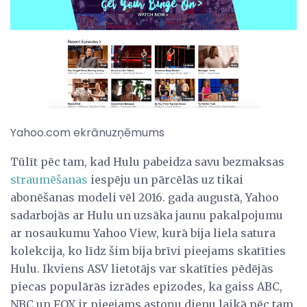
Yahoo.com ekrānuzņēmums
Tūlīt pēc tam, kad Hulu pabeidza savu bezmaksas
straumēšanas
iespēju un pārcēlās uz tikai
abonēšanas modeli vēl 2016. gada augustā, Yahoo
sadarbojās ar Hulu un uzsāka jaunu pakalpojumu
ar nosaukumu Yahoo View, kurā bija liela satura
kolekcija, ko līdz šim bija brīvi pieejams skatīties
Hulu. Ikviens ASV lietotājs var skatīties pēdējās
piecas populārās izrādes epizodes, ka gaiss ABC,
NBC un FOX ir pieejams astoņu dienu laikā pēc tam,