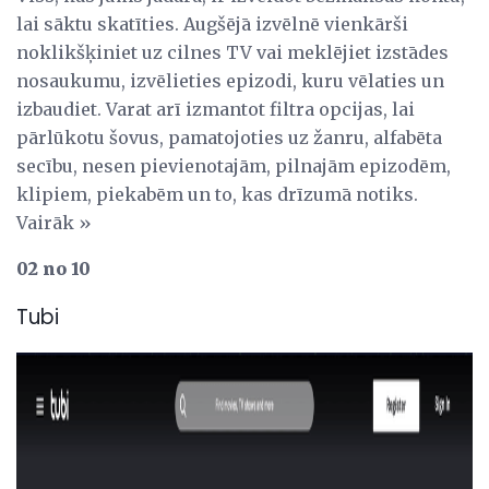
lai sāktu skatīties. Augšējā izvēlnē vienkārši
noklikšķiniet uz cilnes TV vai meklējiet izstādes
nosaukumu, izvēlieties epizodi, kuru vēlaties un
izbaudiet. Varat arī izmantot filtra opcijas, lai
pārlūkotu šovus, pamatojoties uz žanru, alfabēta
secību, nesen pievienotajām, pilnajām epizodēm,
klipiem, piekabēm un to, kas drīzumā notiks.
Vairāk »
02 no 10
Tubi