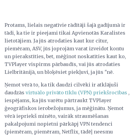
Protams, lielais negatīvie rādītāji šajā gadījumā ir
tādi, ka tie ir pieejami tikai Apvienotās Karalistes
lietotājiem. Ja jūs atrodaties kaut kur citur,
piemēram, ASV, jūs joprojām varat izveidot kontu
un pierakstīties, bet, mēģinot noskatīties kaut ko,
TVPlayer vispirms pārbaudīs, vai jūs atrodaties
Lielbritānijā, un bloķēsiet piekļuvi, ja jūs "nē.
Ņemot vērā to, ka tik daudzi cilvēki ir atklājuši
daudzās
virtuālo privāto tīklu (VPN) priekšrocības
,
iespējams, ka jūs varētu pārtraukt TVPlayer
ģeogrāfiskos ierobežojumus, ja mēģinātu. Ņemot
vērā iepriekš minēto, vairāk straumēšanas
pakalpojumi nopietni pārkāpj VPN tendenci
(piemēram, piemēram, Netflix, tādēļ neesmu