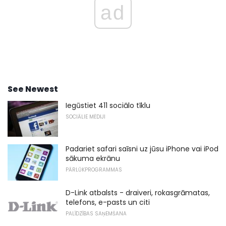
ad
See Newest
Iegūstiet 411 sociālo tīklu
SOCIĀLIE MĒDIJI
Padariet safari saīsni uz jūsu iPhone vai iPod
sākuma ekrānu
PĀRLŪKPROGRAMMAS
D-Link atbalsts - draiveri, rokasgrāmatas,
telefons, e-pasts un citi
PALĪDZĪBAS SAŅEMŠANA