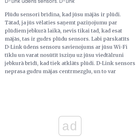
D-Link ūdens sensors. D-Link
Plūdu sensori brīdina, kad jūsu mājās ir plūdi.
Tātad, ja jūs vēlaties saņemt paziņojumu par
plūdiem jebkurā laikā, nevis tikai tad, kad esat
mājās, tas ir gudrs plūdu sensors. Labi pārskatīts
D-Link ūdens sensoru savienojums ar jūsu Wi-Fi
tīklu un varat nosūtīt īsziņu uz jūsu viedtālruni
jebkurā brīdī, kad tiek atklāts plūdi. D-Link sensors
neprasa gudru mājas centrmezglu, un to var
ad