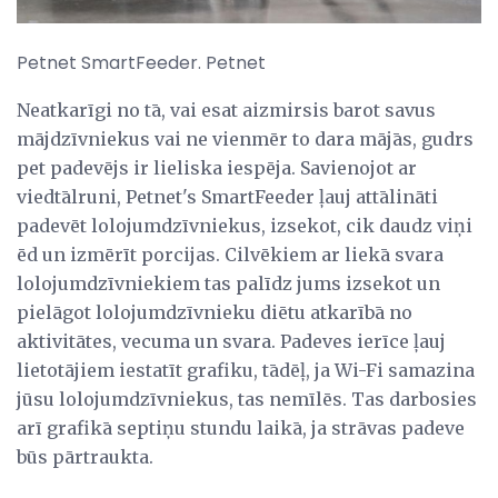
Petnet SmartFeeder. Petnet
Neatkarīgi no tā, vai esat aizmirsis barot savus
mājdzīvniekus vai ne vienmēr to dara mājās, gudrs
pet padevējs ir lieliska iespēja. Savienojot ar
viedtālruni, Petnet's SmartFeeder ļauj attālināti
padevēt lolojumdzīvniekus, izsekot, cik daudz viņi
ēd un izmērīt porcijas. Cilvēkiem ar liekā svara
lolojumdzīvniekiem tas palīdz jums izsekot un
pielāgot lolojumdzīvnieku diētu atkarībā no
aktivitātes, vecuma un svara. Padeves ierīce ļauj
lietotājiem iestatīt grafiku, tādēļ, ja Wi-Fi samazina
jūsu lolojumdzīvniekus, tas nemīlēs. Tas darbosies
arī grafikā septiņu stundu laikā, ja strāvas padeve
būs pārtraukta.