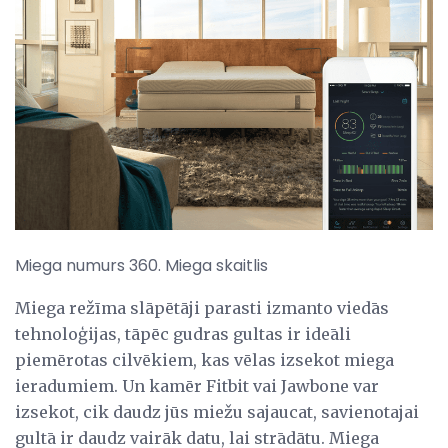
Miega numurs 360. Miega skaitlis
Miega režīma slāpētāji parasti izmanto viedās
tehnoloģijas, tāpēc gudras gultas ir ideāli
piemērotas cilvēkiem, kas vēlas izsekot miega
ieradumiem. Un kamēr Fitbit vai Jawbone var
izsekot, cik daudz jūs miežu sajaucat, savienotajai
gultā ir daudz vairāk datu, lai strādātu. Miega