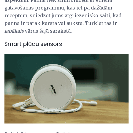
aspektam. Panna tiek sinhronizēta ar ēdiena
gatavošanas programmu, kas iet pa dažādām
receptēm, sniedzot jums atgriezenisko saiti, kad
panna ir pārāk karsta vai auksta. Turklāt tas ir
labākais
vārds šajā sarakstā.
Smart plūdu sensors