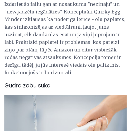
Izdariet šo failu gan ar nosaukumu "nezināju" un
"nevajadzētu iegādāties". Konceptuāli Quirky Egg
Minder izklausās kā noderīga ierīce - olu paplātes,
kas sinhronizējas ar viedtālruni, ļaujot jums
uzzināt, cik daudz olas esat un ja viņi joprojām ir
labi. Praktiski paplātei ir problēmas, kas pareizi
ziņo par olām, tāpēc Amazon un citur visbiežāk
rodas negatīvas atsauksmes. Koncepcija tomēr ir
derīga, tādēļ, ja jūs interesē viedais olu paliktnis,
funkcionējošs ir horizontāli.
Gudra zobu suka