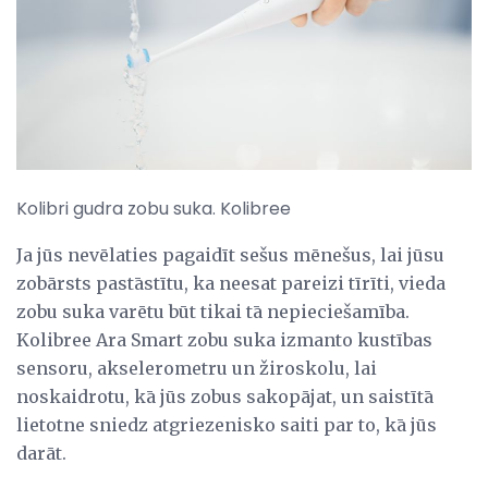
Kolibri gudra zobu suka. Kolibree
Ja jūs nevēlaties pagaidīt sešus mēnešus, lai jūsu
zobārsts pastāstītu, ka neesat pareizi tīrīti, vieda
zobu suka varētu būt tikai tā nepieciešamība.
Kolibree Ara Smart zobu suka izmanto kustības
sensoru, akselerometru un žiroskolu, lai
noskaidrotu, kā jūs zobus sakopājat, un saistītā
lietotne sniedz atgriezenisko saiti par to, kā jūs
darāt.