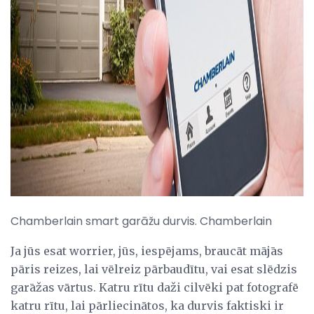
Chamberlain smart garāžu durvis. Chamberlain
Ja jūs esat worrier, jūs, iespējams, braucāt mājās
pāris reizes, lai vēlreiz pārbaudītu, vai esat slēdzis
garāžas vārtus. Katru rītu daži cilvēki pat fotografē
katru rītu, lai pārliecinātos, ka durvis faktiski ir