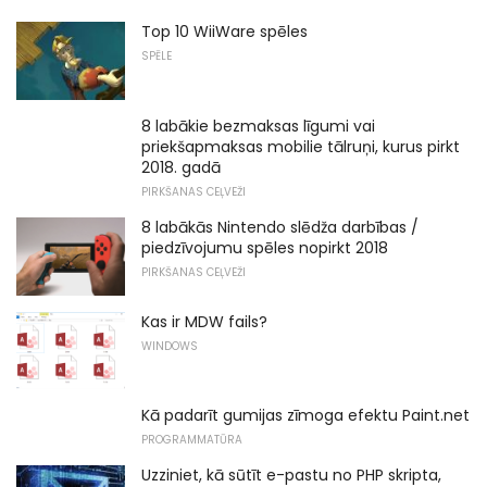
Top 10 WiiWare spēles
SPĒLE
8 labākie bezmaksas līgumi vai
priekšapmaksas mobilie tālruņi, kurus pirkt
2018. gadā
PIRKŠANAS CEĻVEŽI
8 labākās Nintendo slēdža darbības /
piedzīvojumu spēles nopirkt 2018
PIRKŠANAS CEĻVEŽI
Kas ir MDW fails?
WINDOWS
Kā padarīt gumijas zīmoga efektu Paint.net
PROGRAMMATŪRA
Uzziniet, kā sūtīt e-pastu no PHP skripta,