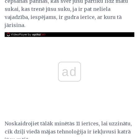
cepšanas pannas, kas sver jūsu pārtiku līdz matu
sukai, kas trenē jūsu suku, ja ir pat neliela
vajadzība, iespējams, ir gudra ierīce, ar kuru tā
jārisina.
ad
Noskaidrojiet tālāk minētās 11 ierīces, lai uzzinātu,
cik dziļi viedā mājas tehnoloģija ir iekļuvusi katrā