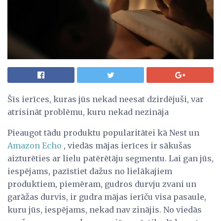
Šīs ierīces, kuras jūs nekad neesat dzirdējuši, var
atrisināt problēmu, kuru nekad nezināja
Pieaugot tādu produktu popularitātei kā Nest un
Amazon Echo
, viedās mājas ierīces ir sākušas
aizturēties ar lielu patērētāju segmentu. Lai gan jūs,
iespējams, pazīstiet dažus no lielākajiem
produktiem, piemēram, gudros durvju zvani un
garāžas durvis, ir gudra mājas ierīču visa pasaule,
kuru jūs, iespējams, nekad nav zinājis. No viedās