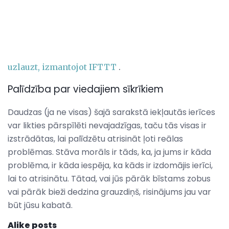
uzlauzt, izmantojot IFTTT
.
Palīdzība par viedajiem sīkrīkiem
Daudzas (ja ne visas) šajā sarakstā iekļautās ierīces
var likties pārspīlēti nevajadzīgas, taču tās visas ir
izstrādātas, lai palīdzētu atrisināt ļoti reālas
problēmas. Stāva morāls ir tāds, ka, ja jums ir kāda
problēma, ir kāda iespēja, ka kāds ir izdomājis ierīci,
lai to atrisinātu. Tātad, vai jūs pārāk bīstams zobus
vai pārāk bieži dedzina grauzdiņš, risinājums jau var
būt jūsu kabatā.
Alike posts