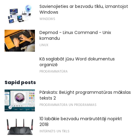
Savienojieties ar bezvadu tīklu, izmantojot
Windows
WINDOWS
Depmod - Linux Command - Unix
komandu
LINUX
Kā saglabāt jūsu Word dokumentus
organizē
PROGRAMMATŪRA
Sapid posts
Pārskats: BeLight programmatūras mākslas
teksts 2
PROGRAMMATŪRA UN PROGRAMMAS
10 labākie bezvadu maršrutētāji nopirkt
2018
INTERNETS UN TĪKLS