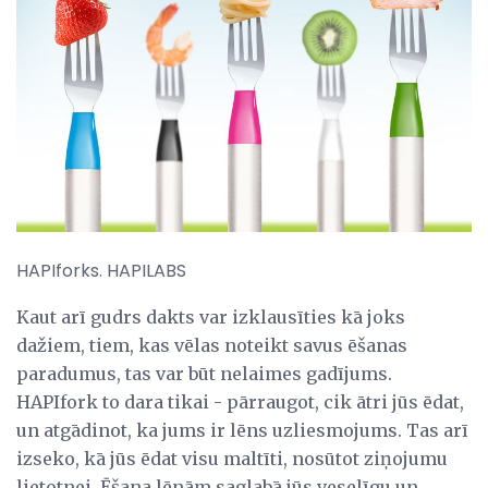
HAPIforks. HAPILABS
Kaut arī gudrs dakts var izklausīties kā joks
dažiem, tiem, kas vēlas noteikt savus ēšanas
paradumus, tas var būt nelaimes gadījums.
HAPIfork to dara tikai - pārraugot, cik ātri jūs ēdat,
un atgādinot, ka jums ir lēns uzliesmojums. Tas arī
izseko, kā jūs ēdat visu maltīti, nosūtot ziņojumu
lietotnei. Ēšana lēnām saglabā jūs veselīgu un