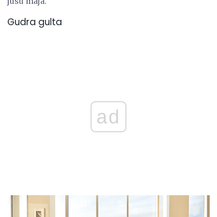
jūsu mājā.
Gudra gulta
ad