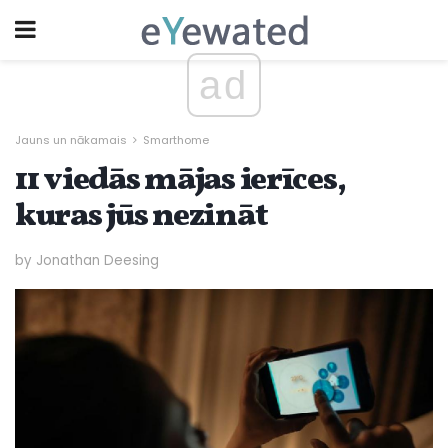
ad
Jauns un nākamais
Smarthome
11 viedās mājas ierīces,
kuras jūs nezināt
by Jonathan Deesing