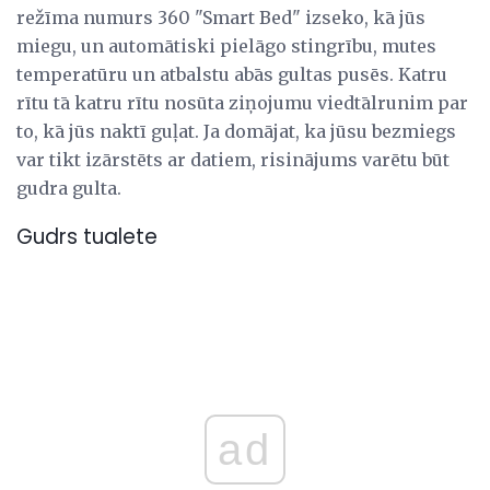
režīma numurs 360 "Smart Bed" izseko, kā jūs
miegu, un automātiski pielāgo stingrību, mutes
temperatūru un atbalstu abās gultas pusēs. Katru
rītu tā katru rītu nosūta ziņojumu viedtālrunim par
to, kā jūs naktī guļat. Ja domājat, ka jūsu bezmiegs
var tikt izārstēts ar datiem, risinājums varētu būt
gudra gulta.
Gudrs tualete
ad