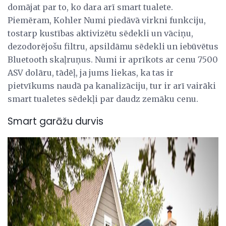
domājat par to, ko dara arī smart tualete.
Piemēram, Kohler Numi piedāvā virkni funkciju,
tostarp kustības aktivizētu sēdekli un vāciņu,
dezodorējošu filtru, apsildāmu sēdekli un iebūvētus
Bluetooth skaļruņus. Numi ir aprīkots ar cenu 7500
ASV dolāru, tādēļ, ja jums liekas, ka tas ir
pietvīkums naudā pa kanalizāciju, tur ir arī vairāki
smart tualetes sēdekļi par daudz zemāku cenu.
Smart garāžu durvis