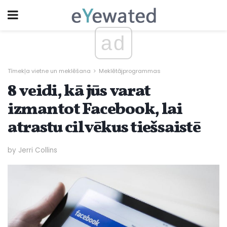
ad
Tīmekļa vietne un meklēšana
Meklētājprogrammas
8 veidi, kā jūs varat
izmantot Facebook, lai
atrastu cilvēkus tiešsaistē
by Jerri Collins