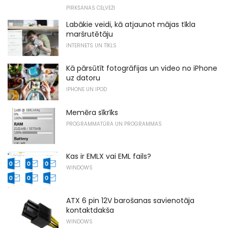
PIRKŠANAS CEĻVEŽI
Labākie veidi, kā atjaunot mājas tīkla
maršrutētāju
INTERNETS UN TĪKLS
Kā pārsūtīt fotogrāfijas un video no iPhone
uz datoru
IPHONE UN IPOD
Memēra sīkrīks
PROGRAMMATŪRA UN PROGRAMMAS
Kas ir EMLX vai EML fails?
WINDOWS
ATX 6 pin 12V barošanas savienotāja
kontaktdakša
WINDOWS