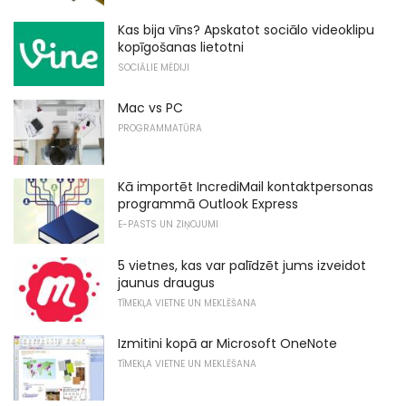
Kas bija vīns? Apskatot sociālo videoklipu
kopīgošanas lietotni
SOCIĀLIE MĒDIJI
Mac vs PC
PROGRAMMATŪRA
Kā importēt IncrediMail kontaktpersonas
programmā Outlook Express
E-PASTS UN ZIŅOJUMI
5 vietnes, kas var palīdzēt jums izveidot
jaunus draugus
TĪMEKĻA VIETNE UN MEKLĒŠANA
Izmitini kopā ar Microsoft OneNote
TĪMEKĻA VIETNE UN MEKLĒŠANA