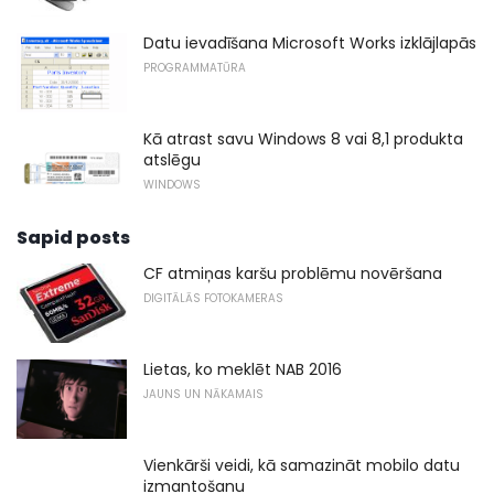
Datu ievadīšana Microsoft Works izklājlapās
PROGRAMMATŪRA
Kā atrast savu Windows 8 vai 8,1 produkta
atslēgu
WINDOWS
Sapid posts
CF atmiņas karšu problēmu novēršana
DIGITĀLĀS FOTOKAMERAS
Lietas, ko meklēt NAB 2016
JAUNS UN NĀKAMAIS
Vienkārši veidi, kā samazināt mobilo datu
izmantošanu