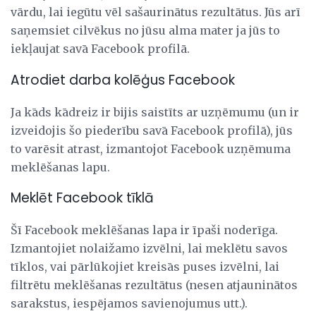
vārdu, lai iegūtu vēl sašaurinātus rezultātus. Jūs arī
saņemsiet cilvēkus no jūsu alma mater ja jūs to
iekļaujat savā Facebook profilā.
Atrodiet darba kolēģus Facebook
Ja kāds kādreiz ir bijis saistīts ar uzņēmumu (un ir
izveidojis šo piederību savā Facebook profilā), jūs
to varēsit atrast, izmantojot Facebook uzņēmuma
meklēšanas lapu.
Meklēt Facebook tīklā
Šī Facebook meklēšanas lapa ir īpaši noderīga.
Izmantojiet nolaižamo izvēlni, lai meklētu savos
tīklos, vai pārlūkojiet kreisās puses izvēlni, lai
filtrētu meklēšanas rezultātus (nesen atjauninātos
sarakstus, iespējamos savienojumus utt.).