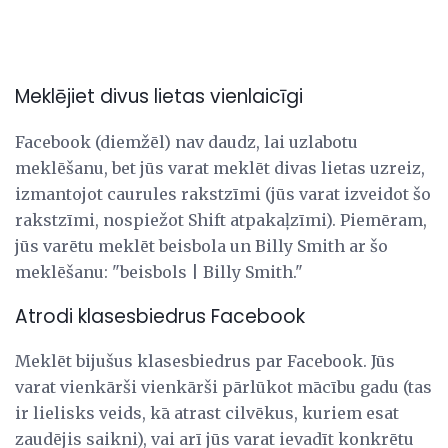
Meklējiet divus lietas vienlaicīgi
Facebook (diemžēl) nav daudz, lai uzlabotu
meklēšanu, bet jūs varat meklēt divas lietas uzreiz,
izmantojot caurules rakstzīmi (jūs varat izveidot šo
rakstzīmi, nospiežot Shift atpakaļzīmi). Piemēram,
jūs varētu meklēt beisbola un Billy Smith ar šo
meklēšanu: "beisbols | Billy Smith."
Atrodi klasesbiedrus Facebook
Meklēt bijušus klasesbiedrus par Facebook. Jūs
varat vienkārši vienkārši pārlūkot mācību gadu (tas
ir lielisks veids, kā atrast cilvēkus, kuriem esat
zaudējis saikni), vai arī jūs varat ievadīt konkrētu