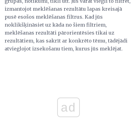
grupas, notikumi, tīkli utt. Jūs varat viegli to filtrēt,
izmantojot meklēšanas rezultātu lapas kreisajā
pusē esošos meklēšanas filtrus. Kad jūs
noklikšķināsiet uz kāda no šiem filtriem,
meklēšanas rezultāti pārorientēsies tikai uz
rezultātiem, kas sakrīt ar konkrēto tēmu, tādējādi
atvieglojot izsekošanu tiem, kurus jūs meklējat.
ad