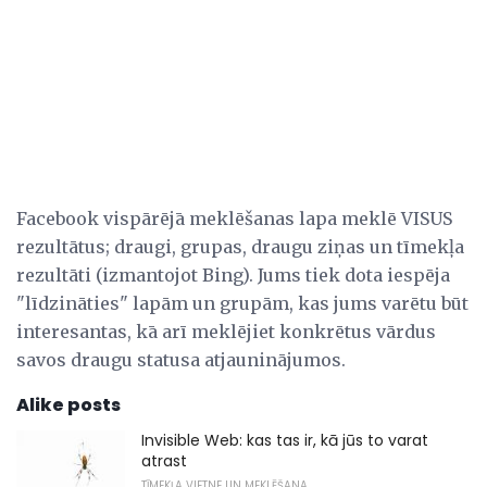
Facebook vispārējā meklēšanas lapa meklē VISUS
rezultātus; draugi, grupas, draugu ziņas un tīmekļa
rezultāti (izmantojot Bing). Jums tiek dota iespēja
"līdzināties" lapām un grupām, kas jums varētu būt
interesantas, kā arī meklējiet konkrētus vārdus
savos draugu statusa atjauninājumos.
Alike posts
Invisible Web: kas tas ir, kā jūs to varat
atrast
TĪMEKĻA VIETNE UN MEKLĒŠANA