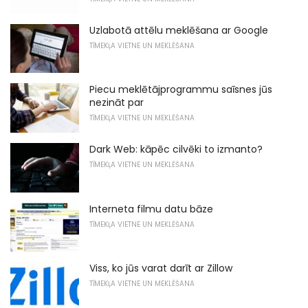
Uzlabotā attēlu meklēšana ar Google
TĪMEKĻA VIETNE UN MEKLĒŠANA
Piecu meklētājprogrammu saīsnes jūs
nezināt par
TĪMEKĻA VIETNE UN MEKLĒŠANA
Dark Web: kāpēc cilvēki to izmanto?
TĪMEKĻA VIETNE UN MEKLĒŠANA
Interneta filmu datu bāze
TĪMEKĻA VIETNE UN MEKLĒŠANA
Viss, ko jūs varat darīt ar Zillow
TĪMEKĻA VIETNE UN MEKLĒŠANA