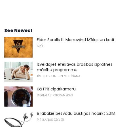
See Newest
Elder Scrolls III: Morrowind Mīklas un kodi
SPĒLE
Izveidojiet efektīvas drošības izpratnes
mācību programmu
TĪMEKĻA VIETNE UN MEKLĒŠANA
Kā tīrīt ciparkameru
DIGITĀLĀS FOTOKAMERAS
9 labākie bezvadu austiņas nopirkt 2018
PIRKŠANAS CEĻVEŽI