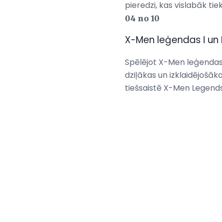
pieredzi, kas vislabāk tie
04 no 10
X-Men leģendas I un I
Spēlējot X-Men leģendas I
dziļākas un izklaidējošāk
tiešsaistē X-Men Legends 