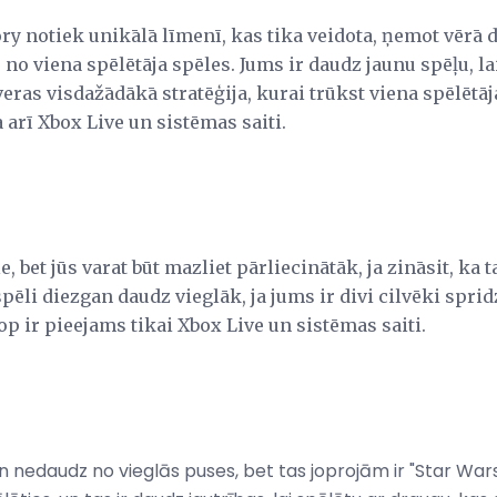
 notiek unikālā līmenī, kas tika veidota, ņemot vērā di
e no viena spēlētāja spēles. Jums ir daudz jaunu spēļu, l
eras visdažādākā stratēģija, kurai trūkst viena spēlētāj
 arī Xbox Live un sistēmas saiti.
, bet jūs varat būt mazliet pārliecinātāk, ja zināsit, ka t
ēli diezgan daudz vieglāk, ja jums ir divi cilvēki spri
op ir pieejams tikai Xbox Live un sistēmas saiti.
n nedaudz no vieglās puses, bet tas joprojām ir "Star War