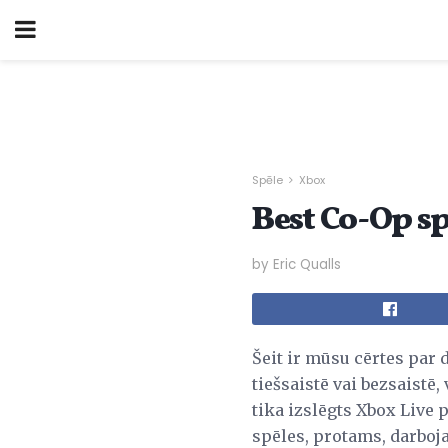
Spēle
Xbox
Best Co-Op s
by Eric Qualls
Šeit ir mūsu cērtes par 
tiešsaistē vai bezsaistē
tika izslēgts Xbox Live 
spēles, protams, darbojas