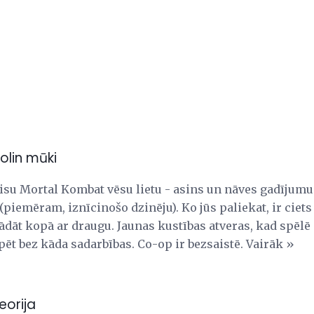
olin mūki
u Mortal Kombat vēsu lietu - asins un nāves gadījumus
(piemēram, iznīcinošo dzinēju). Ko jūs paliekat, ir ciets
trādāt kopā ar draugu. Jaunas kustības atveras, kad spēlē 
ēt bez kāda sadarbības. Co-op ir bezsaistē. Vairāk »
eorija