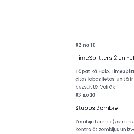
02 no 10
TimeSplitters 2 un Fu
Tāpat kā Halo, TimeSplitt
citas labas lietas, un tā 
bezsaistē. Vairāk »
03 no 10
Stubbs Zombie
Zombiju faniem (piemēra
kontrolēt zombijus un izv