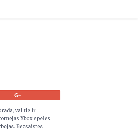
āda, vai tie ir
ākotnējās Xbox spēles
rbojas. Bezsaistes