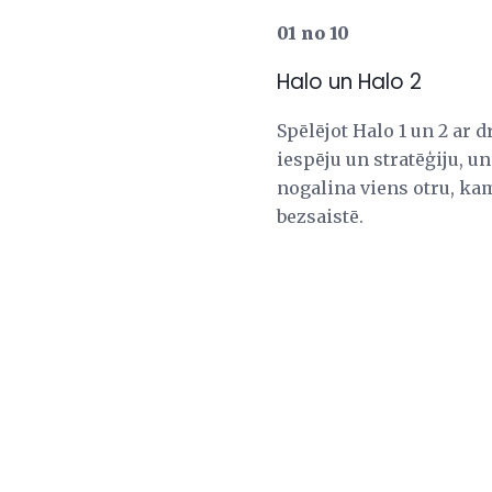
01 no 10
Halo un Halo 2
Spēlējot Halo 1 un 2 ar d
iespēju un stratēģiju, un
nogalina viens otru, ka
bezsaistē.