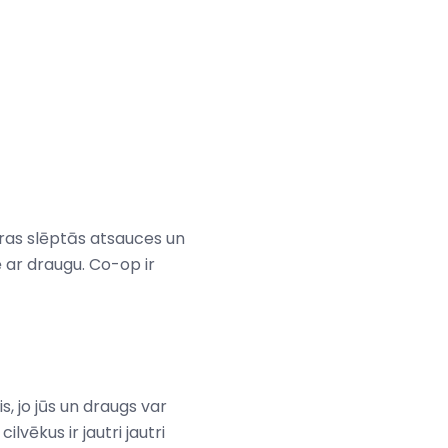
utras slēptās atsauces un
ē ar draugu. Co-op ir
 jo jūs un draugs var
vēkus ir jautri jautri