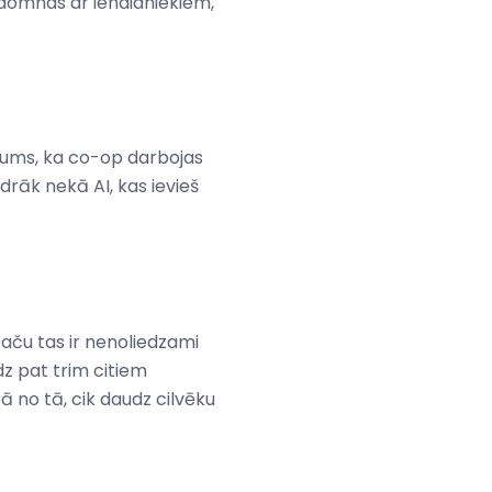
as domnas ar ienaidniekiem,
gums, ka co-op darbojas
drāk nekā AI, kas ievieš
taču tas ir nenoliedzami
īdz pat trim citiem
ā no tā, cik daudz cilvēku