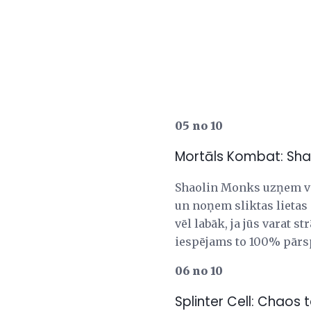
05 no 10
Mortāls Kombat: Sha
Shaolin Monks uzņem vis
un noņem sliktas lietas 
vēl labāk, ja jūs varat s
iespējams to 100% pārsp
06 no 10
Splinter Cell: Chaos t