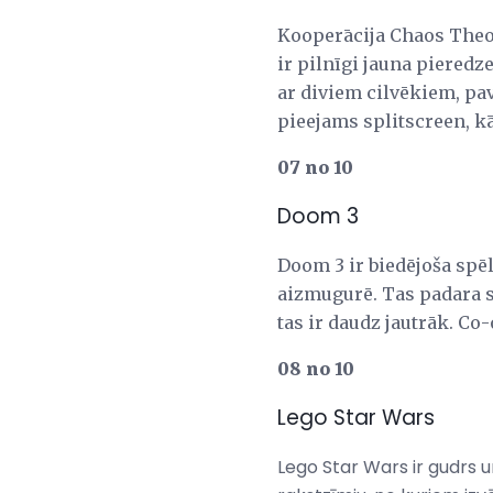
Kooperācija Chaos Theory
ir pilnīgi jauna pieredz
ar diviem cilvēkiem, pav
pieejams splitscreen, kā
07 no 10
Doom 3
Doom 3 ir biedējoša spēle
aizmugurē. Tas padara sp
tas ir daudz jautrāk. Co-
08 no 10
Lego Star Wars
Lego Star Wars ir gudrs u