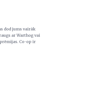
Tas dod jums vairāk
 draugs ar Warthog vai
prēmijas. Co-op ir