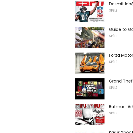
Desmit lab
SPĒLE
Guide to Go
SPĒLE
Forza Motor
SPĒLE
Grand Theft
SPĒLE
Batman: Ar
SPĒLE
Kas ir Xbox