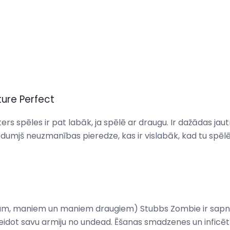
ture Perfect
ers spēles ir pat labāk, ja spēlē ar draugu. Ir dažādas ja
ir dumjš neuzmanības pieredze, kas ir vislabāk, kad tu spēl
m, maniem un maniem draugiem) Stubbs Zombie ir sapnis,
eidot savu armiju no undead. Ēšanas smadzenes un inficēt cil