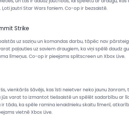
lēties, un tas ir daudz jautrības, lai spēlētu ar draugu, k
 Ļoti jautri Star Wars faniem. Co-op ir bezsaistē.
mmit Strike
balstās uz saziņu un komandas darbu, tāpēc nav pārstei
s varat paļauties uz saviem draugiem, ka viņi spēlē daudz gu
ļuma līmeņus. Co-op ir pieejams splitscreen un Xbox Live.
ršs, vienkāršs šāvējs, kas īsti neietver neko jaunu žanram, 
ka jūs varat to izmantot tiešsaistē un spēlēt sadarbību ar l
 ir tāda, ka spēle ramina ienaidnieku skaitu līmenī, atkarīb
ieejams vietnē Xbox Live.