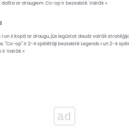
k dalīta ar draugiem. Co-op ir bezsaistē. Vairāk »
I
 un II kopā ar draugu, jūs iegūstat daudz vairāk stratēģija
as. "Co-op" ir 2-4 spēlētāji bezsaistē Legends I un 2-4 spēl
II. Vairāk »
ad