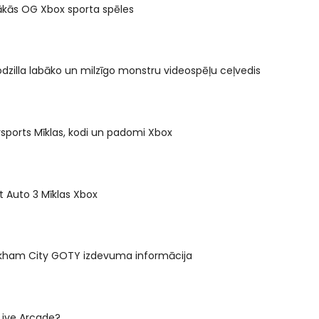
ākās OG Xbox sporta spēles
dzilla labāko un milzīgo monstru videospēļu ceļvedis
sports Mīklas, kodi un padomi Xbox
 Auto 3 Mīklas Xbox
kham City GOTY izdevuma informācija
 Live Arcade?