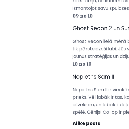
rakstzīmju, no kuriem izvē
izmantojot savu spuldzes.
09 no 10
Ghost Recon 2 un Su
Ghost Recon lielā mērā 
tik pārsteidzoši labi. Jū
jaunus stratēģijas un dzi
10 no 10
Nopietns Sam II
Nopietns Sam II ir vienkā
prieks. Vēl labāk ir tas, 
cilvēkiem, un labākā daļa
spēlē. Ģēnijs! Co-op ir p
Alike posts