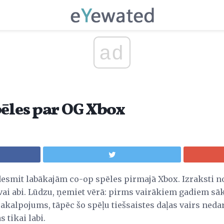
ad
pēles par OG Xbox
desmit labākajām co-op spēles pirmajā Xbox. Izraksti nor
, vai abi. Lūdzu, ņemiet vērā: pirms vairākiem gadiem s
pakalpojums, tāpēc šo spēļu tiešsaistes daļas vairs neda
 tikai labi.