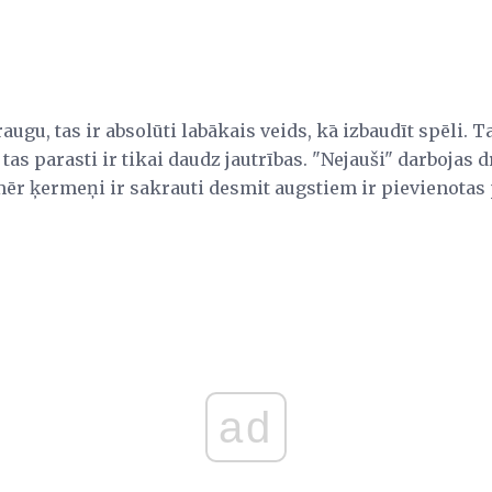
raugu, tas ir absolūti labākais veids, kā izbaudīt spēli. 
 tas parasti ir tikai daudz jautrības. "Nejauši" darbojas
mēr ķermeņi ir sakrauti desmit augstiem ir pievienotas 
ad