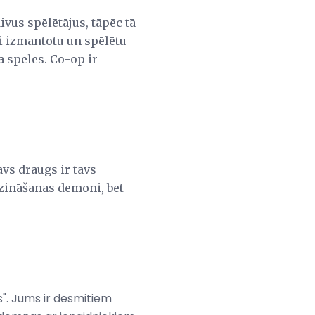
vus spēlētājus, tāpēc tā
ai izmantotu un spēlētu
a spēles. Co-op ir
avs draugs ir tavs
dzināšanas demoni, bet
s". Jums ir desmitiem