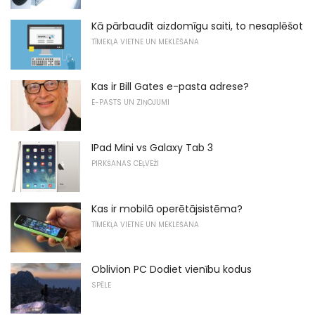
Kā pārbaudīt aizdomīgu saiti, to nesaplēšot
TĪMEKĻA VIETNE UN MEKLĒŠANA
Kas ir Bill Gates e-pasta adrese?
E-PASTS UN ZIŅOJUMI
IPad Mini vs Galaxy Tab 3
PIRKŠANAS CEĻVEŽI
Kas ir mobilā operētājsistēma?
TĪMEKĻA VIETNE UN MEKLĒŠANA
Oblivion PC Dodiet vienību kodus
SPĒLE