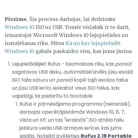
Piezīme.
Šis process darbojas, lai dedzinātu
Windows 10
ISO uz USB. Tomēr vislabāk ir to darīt,
izmantojot Microsoft Windows 10 lejupielādes un
instalēšanas rīku. Mūsu
Kā un kur lejupielādēt
Windows 10
gabals paskaidro visu, kas jums jāzina.
Lejupielādējiet Rufus - bezmaksas rīku, kas
pareizi
sagatavos USB disku,
automātiski
izvilks jūsu esošā
ISO faila saturu un
pareizi
kopē tajā esošos failus
uz jūsu USB ierīci, ieskaitot visus ISO failus, kas
vajadzīgi, lai padarītu to bootable.
Rufus ir pārnēsājama programma (neinstalē),
darbojas operētājsistēmās Windows 10, 8, 7,
Vista un XP, un tas "ierakstīs" ISO attēla failu
jebkura veida USB atmiņas ierīcei, kas jums
gadās. Noteikti izvēlieties
Rufus 2.18 Portable