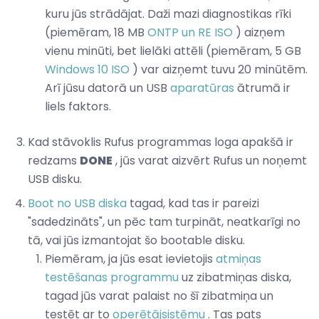
kuru jūs strādājat. Daži mazi diagnostikas rīki
(piemēram, 18 MB
ONTP un RE ISO
) aizņem
vienu minūti, bet lielāki attēli (piemēram, 5 GB
Windows 10 ISO
) var aizņemt tuvu 20 minūtēm.
Arī jūsu datorā un USB
aparatūras
ātrumā ir
liels faktors.
Kad stāvoklis Rufus programmas loga apakšā ir
redzams
DONE
, jūs varat aizvērt Rufus un noņemt
USB disku.
Boot no USB diska
tagad, kad tas ir pareizi
"sadedzināts", un pēc tam turpināt, neatkarīgi no
tā, vai jūs izmantojat šo bootable disku.
Piemēram, ja jūs esat ievietojis
atmiņas
testēšanas programmu
uz zibatmiņas diska,
tagad jūs varat palaist no šī zibatmiņa un
testēt ar to
operētājsistēmu
. Tas pats