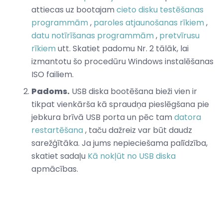
attiecas uz bootajam
cieto disku testēšanas
programmām
,
paroles atjaunošanas rīkiem
,
datu notīrīšanas programmām
,
pretvīrusu
rīkiem
utt. Skatiet padomu Nr. 2 tālāk, lai
izmantotu šo procedūru Windows instalēšanas
ISO failiem.
Padoms.
USB diska bootēšana bieži vien ir
tikpat vienkārša kā spraudņa pieslēgšana pie
jebkura brīvā USB porta un pēc tam
datora
restartēšana
, taču dažreiz var būt daudz
sarežģītāka. Ja jums nepieciešama palīdzība,
skatiet sadaļu
Kā nokļūt no USB diska
apmācības.