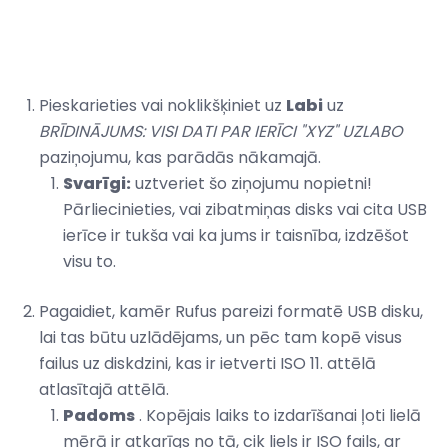
Pieskarieties vai noklikšķiniet uz
Labi
uz
BRĪDINĀJUMS: VISI DATI PAR IERĪCI "XYZ" UZLABO
paziņojumu, kas parādās nākamajā.
Svarīgi:
uztveriet šo ziņojumu nopietni!
Pārliecinieties, vai zibatmiņas disks vai cita USB
ierīce ir tukša vai ka jums ir taisnība, izdzēšot
visu to.
Pagaidiet, kamēr Rufus pareizi formatē USB disku,
lai tas būtu uzlādējams, un pēc tam kopē visus
failus uz diskdzini, kas ir ietverti ISO 11. attēlā
atlasītajā attēlā.
Padoms
. Kopējais laiks to izdarīšanai ļoti lielā
mērā ir atkarīgs no tā, cik liels ir ISO fails, ar