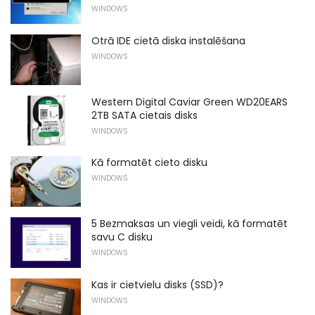
WINDOWS
Otrā IDE cietā diska instalēšana
WINDOWS
Western Digital Caviar Green WD20EARS
2TB SATA cietais disks
WINDOWS
Kā formatēt cieto disku
WINDOWS
5 Bezmaksas un viegli veidi, kā formatēt
savu C disku
WINDOWS
Kas ir cietvielu disks (SSD)?
WINDOWS