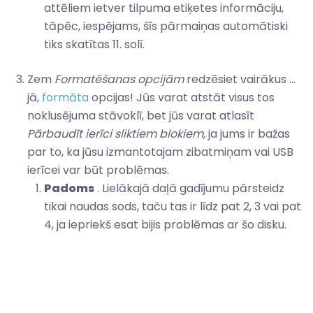
attēliem ietver tilpuma etiķetes informāciju,
tāpēc, iespējams, šīs pārmaiņas automātiski
tiks skatītas 11. solī.
Zem
Formatēšanas opcijām
redzēsiet vairākus ...
jā,
formāta
opcijas! Jūs varat atstāt visus tos
noklusējuma stāvoklī, bet jūs varat atlasīt
Pārbaudīt ierīci sliktiem blokiem,
ja jums ir bažas
par to, ka jūsu izmantotajam zibatmiņam vai USB
ierīcei var būt problēmas.
Padoms
. Lielākajā daļā gadījumu pārsteidz
tikai naudas sods, taču tas ir līdz pat 2, 3 vai pat
4, ja iepriekš esat bijis problēmas ar šo disku.