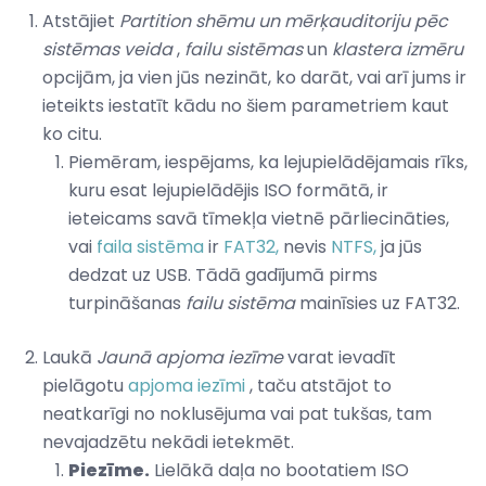
Atstājiet
Partition shēmu un mērķauditoriju pēc
sistēmas veida
,
failu sistēmas
un
klastera izmēru
opcijām, ja vien jūs nezināt, ko darāt, vai arī jums ir
ieteikts iestatīt kādu no šiem parametriem kaut
ko citu.
Piemēram, iespējams, ka lejupielādējamais rīks,
kuru esat lejupielādējis ISO formātā, ir
ieteicams savā tīmekļa vietnē pārliecināties,
vai
faila sistēma
ir
FAT32,
nevis
NTFS,
ja jūs
dedzat uz USB. Tādā gadījumā pirms
turpināšanas
failu sistēma
mainīsies uz FAT32.
Laukā
Jaunā apjoma iezīme
varat ievadīt
pielāgotu
apjoma iezīmi
, taču atstājot to
neatkarīgi no noklusējuma vai pat tukšas, tam
nevajadzētu nekādi ietekmēt.
Piezīme.
Lielākā daļa no bootatiem ISO