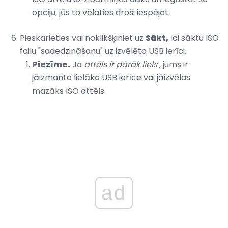
opciju, jūs to vēlaties droši iespējot.
Pieskarieties vai noklikšķiniet uz
Sākt,
lai sāktu ISO
failu "sadedzināšanu" uz izvēlēto USB ierīci.
Piezīme.
Ja
attēls ir pārāk liels
, jums ir
jāizmanto lielāka USB ierīce vai jāizvēlas
mazāks ISO attēls.
ad