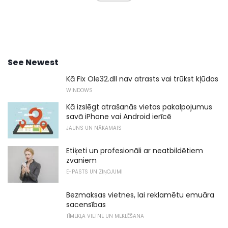
See Newest
Kā Fix Ole32.dll nav atrasts vai trūkst kļūdas
WINDOWS
Kā izslēgt atrašanās vietas pakalpojumus
savā iPhone vai Android ierīcē
JAUNS UN NĀKAMAIS
Etiķeti un profesionāli ar neatbildētiem
zvaniem
E-PASTS UN ZIŅOJUMI
Bezmaksas vietnes, lai reklamētu emuāra
sacensības
TĪMEKĻA VIETNE UN MEKLĒŠANA