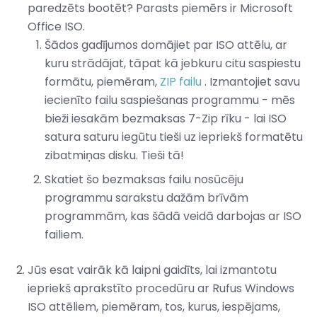
paredzēts bootēt? Parasts piemērs ir Microsoft
Office ISO.
Šādos gadījumos domājiet par ISO attēlu, ar
kuru strādājat, tāpat kā jebkuru citu saspiestu
formātu, piemēram,
ZIP failu
. Izmantojiet savu
iecienīto failu saspiešanas programmu - mēs
bieži iesakām bezmaksas 7-Zip rīku - lai ISO
satura saturu iegūtu tieši uz iepriekš formatētu
zibatmiņas disku. Tieši tā!
Skatiet šo bezmaksas failu nosūcēju
programmu sarakstu dažām brīvām
programmām, kas šādā veidā darbojas ar ISO
failiem.
Jūs esat vairāk kā laipni gaidīts, lai izmantotu
iepriekš aprakstīto procedūru ar Rufus Windows
ISO attēliem, piemēram, tos, kurus, iespējams,