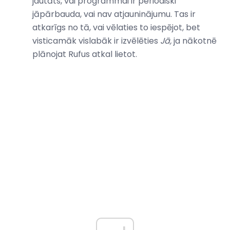
jautāts, vai programmai ir periodiski
jāpārbauda, ​​vai nav atjauninājumu. Tas ir
atkarīgs no tā, vai vēlaties to iespējot, bet
visticamāk vislabāk ir izvēlēties
Jā,
ja nākotnē
plānojat Rufus atkal lietot.