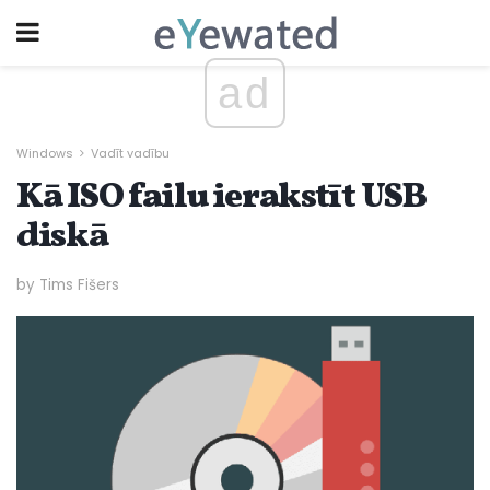
ad
Windows
Vadīt vadību
Kā ISO failu ierakstīt USB
diskā
by Tims Fišers