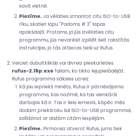
savā vietnē.
Piezīme.
Ja vēlaties izmantot citu ISO-to-USB
rīku, skatiet lapu "Padoms # 3" lapas
apakšdaļā. Protams, ja jūs izvēlaties citu
programmu, jūs nevarēsit izpildīt šeit rakstītās
instrukcijas, jo tās attiecas tieši uz Rufus.
Veiciet dubultklikšķi vai divreiz pieskarieties
rufus-2.18p.exe
failam, ko tikko lejupielādējāt.
Rufus programma sāksies uzreiz.
Kā jau iepriekš minēts, Rufus ir pārnēsājama
programma, kas nozīmē, ka tas vienkārši
darbojas kā ir. Tas ir liels iemesls, kāpēc mēs
dodam priekšroku šai ISO-to-USB programmai,
salīdzinot ar dažām citām iespējām.
Piezīme.
Pirmoreiz atverot Rufus, jums tiek