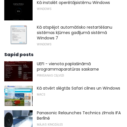
Kā instalēt operētājsistēmu Windows
WINDOWS
Kā atspējot automātisko restartēšanu
sistēmas kļūmes gadījumā sistēmā
Windows 7
WINDOWS
Sapid posts
UEFI - vienota paplašināmā
programmaparatūras saskarne
PIRKŠANAS CEĻVEŽI
Kā atvērt slēgtās Safari cilnes un Windows
MACS
Panasonic Relaunches Technics zīmols IFA
Berlīnē
MĀJAS KINOZĀLES