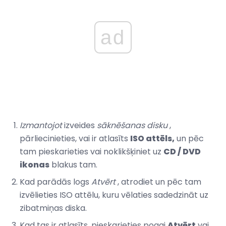
ad
Izmantojot
izveides
sāknēšanas disku
,
pārliecinieties, vai ir atlasīts
ISO attēls,
un pēc
tam pieskarieties vai noklikšķiniet uz
CD / DVD
ikonas
blakus tam.
Kad parādās logs
Atvērt
, atrodiet un pēc tam
izvēlieties ISO attēlu, kuru vēlaties sadedzināt uz
zibatmiņas diska.
Kad tas ir atlasīts, pieskarieties pogai
Atvērt
vai