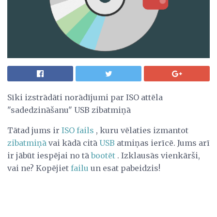
Sīki izstrādāti norādījumi par ISO attēla
"sadedzināšanu" USB zibatmiņā
Tātad jums ir
ISO fails
, kuru vēlaties izmantot
zibatmiņā
vai kādā citā
USB
atmiņas ierīcē. Jums arī
ir jābūt iespējai no tā
bootēt
. Izklausās vienkārši,
vai ne? Kopējiet
failu
un esat pabeidzis!