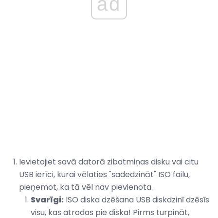
ad
Ievietojiet savā datorā zibatmiņas disku vai citu
USB ierīci, kurai vēlaties "sadedzināt" ISO failu,
pieņemot, ka tā vēl nav pievienota.
Svarīgi:
ISO diska dzēšana USB diskdzinī dzēsīs
visu, kas atrodas pie diska! Pirms turpināt,