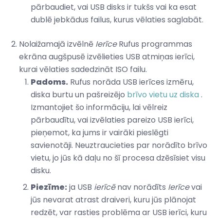
pārbaudiet, vai USB disks ir tukšs vai ka esat
dublē jebkādus failus, kurus vēlaties saglabāt.
Nolaižamajā izvēlnē
Ierīce
Rufus programmas
ekrāna augšpusē izvēlieties USB atmiņas ierīci,
kurai vēlaties sadedzināt ISO failu.
Padoms.
Rufus norāda USB ierīces izmēru,
diska burtu un pašreizējo
brīvo vietu uz diska
.
Izmantojiet šo informāciju, lai vēlreiz
pārbaudītu, vai izvēlaties pareizo USB ierīci,
pieņemot, ka jums ir vairāki pieslēgti
savienotāji. Neuztraucieties par norādīto brīvo
vietu, jo jūs kā daļu no šī procesa dzēsīsiet visu
disku.
Piezīme:
ja USB
ierīcē
nav norādīts
Ierīce
vai
jūs nevarat atrast draiveri, kuru jūs plānojat
redzēt, var rasties problēma ar USB ierīci, kuru