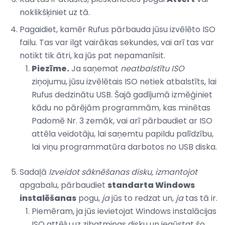
noklikšķiniet uz tā.
Pagaidiet, kamēr Rufus pārbauda jūsu izvēlēto ISO
failu. Tas var ilgt vairākas sekundes, vai arī tas var
notikt tik ātri, ka jūs pat nepamanīsit.
Piezīme.
Ja saņemat
neatbalstītu ISO
ziņojumu, jūsu izvēlētais ISO netiek atbalstīts, lai
Rufus dedzinātu USB. Šajā gadījumā izmēģiniet
kādu no pārējām programmām, kas minētas
Padomē Nr. 3 zemāk, vai arī pārbaudiet ar ISO
attēla veidotāju, lai saņemtu papildu palīdzību,
lai viņu programmatūra darbotos no USB diska.
Sadaļā
Izveidot sāknēšanas disku, izmantojot
apgabalu, pārbaudiet
standarta Windows
instalēšanas
pogu,
ja
jūs to redzat un,
ja
tas tā ir.
Piemēram, ja jūs ievietojat Windows instalācijas
ISO attēlu uz zibatmiņas disku un iegūstat šo