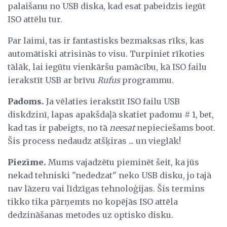
palaišanu no USB diska, kad esat pabeidzis iegūt
ISO attēlu tur.
Par laimi, tas ir fantastisks bezmaksas rīks, kas
automātiski atrisinās to visu. Turpiniet rīkoties
tālāk, lai iegūtu vienkāršu pamācību, kā ISO failu
ierakstīt USB ar brīvu
Rufus
programmu.
Padoms.
Ja vēlaties ierakstīt ISO failu USB
diskdzinī, lapas apakšdaļā skatiet padomu # 1, bet,
kad tas ir pabeigts, no tā
neesat
nepieciešams boot.
Šis process nedaudz atšķiras ... un vieglāk!
Piezīme.
Mums vajadzētu pieminēt šeit, ka jūs
nekad tehniski "nededzat" neko USB disku, jo tajā
nav lāzeru vai līdzīgas tehnoloģijas. Šis termins
tikko tika pārņemts no kopējās ISO attēla
dedzināšanas metodes uz optisko disku.