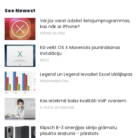
See Newest
Vai jūs varat izdzēst lietojumprogrammas,
kas nāk ar iPhone?
IPHONE UN IPOD
Kā veikt OS X Mavericks jaunināšanas
instalāciju
MACS
Legend un Legend Ievadiet Excel izklājlapas
PROGRAMMATŪRA
Kas ietekmē balss kvalitāti VoIP zvaniem
E-PASTS UN ZIŅOJUMI
Klipsch B-3 sinerģijas sērija grāmatu
plaukta skaļrunis - pārskats