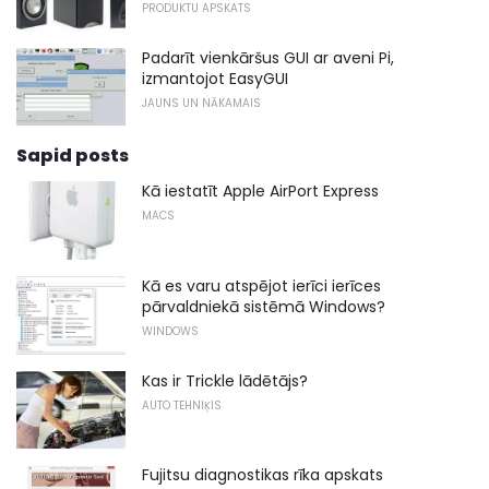
PRODUKTU APSKATS
Padarīt vienkāršus GUI ar aveni Pi,
izmantojot EasyGUI
JAUNS UN NĀKAMAIS
Sapid posts
Kā iestatīt Apple AirPort Express
MACS
Kā es varu atspējot ierīci ierīces
pārvaldniekā sistēmā Windows?
WINDOWS
Kas ir Trickle lādētājs?
AUTO TEHNIĶIS
Fujitsu diagnostikas rīka apskats