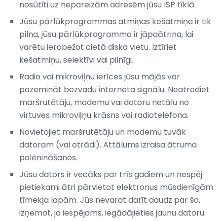
nosūtīti uz nepareizām adresēm jūsu ISP tīklā.
Jūsu pārlūkprogrammas atmiņas kešatmiņa ir tik
pilna, jūsu pārlūkprogramma ir jāpaātrina, lai
varētu ierobežot cietā diska vietu. Iztīriet
kešatmiņu, selektīvi vai pilnīgi.
Radio vai mikroviļņu ierīces jūsu mājās var
pazemināt bezvadu interneta signālu. Neatrodiet
maršrutētāju, modemu vai datoru netālu no
virtuves mikroviļņu krāsns vai radiotelefona.
Novietojiet maršrutētāju un modemu tuvāk
datoram (vai otrādi). Attālums izraisa ātruma
palēnināšanos.
Jūsu dators ir vecāks par trīs gadiem un nespēj
pietiekami ātri pārvietot elektronus mūsdienīgām
tīmekļa lapām. Jūs nevarat darīt daudz par šo,
izņemot, ja iespējams, iegādājieties jaunu datoru.