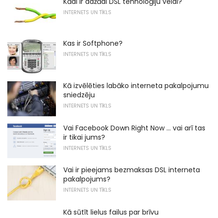
Kādi ir dažādi DSL tehnoloģiju veidi?
INTERNETS UN TĪKLS
Kas ir Softphone?
INTERNETS UN TĪKLS
Kā izvēlēties labāko interneta pakalpojumu
sniedzēju
INTERNETS UN TĪKLS
Vai Facebook Down Right Now ... vai arī tas
ir tikai jums?
INTERNETS UN TĪKLS
Vai ir pieejams bezmaksas DSL interneta
pakalpojums?
INTERNETS UN TĪKLS
Kā sūtīt lielus failus par brīvu