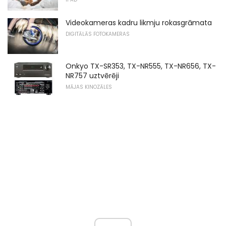
Videokameras kadru likmju rokasgrāmata
DIGITĀLĀS FOTOKAMERAS
Onkyo TX-SR353, TX-NR555, TX-NR656, TX-
NR757 uztvērēji
MĀJAS KINOZĀLES