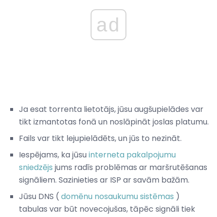
ad
Ja esat torrenta lietotājs, jūsu augšupielādes var
tikt izmantotas fonā un noslāpināt joslas platumu.
Fails var tikt lejupielādēts, un jūs to nezināt.
Iespējams, ka jūsu
interneta pakalpojumu
sniedzējs
jums radīs problēmas ar maršrutēšanas
signāliem. Sazinieties ar ISP ar savām bažām.
Jūsu DNS (
domēnu nosaukumu sistēmas
)
tabulas var būt novecojušas, tāpēc signāli tiek