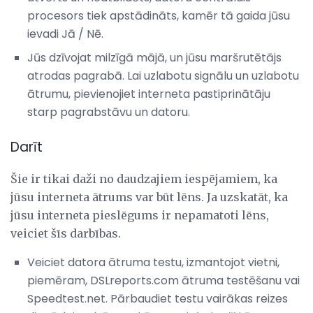
procesors tiek apstādināts, kamēr tā gaida jūsu
ievadi Jā / Nē.
Jūs dzīvojat milzīgā mājā, un jūsu maršrutētājs
atrodas pagrabā. Lai uzlabotu signālu un uzlabotu
ātrumu, pievienojiet interneta pastiprinātāju
starp pagrabstāvu un datoru.
Darīt
Šie ir tikai daži no daudzajiem iespējamiem, ka
jūsu interneta ātrums var būt lēns. Ja uzskatāt, ka
jūsu interneta pieslēgums ir nepamatoti lēns,
veiciet šīs darbības.
Veiciet datora ātruma testu, izmantojot vietni,
piemēram, DSLreports.com ātruma testēšanu vai
Speedtest.net. Pārbaudiet testu vairākas reizes