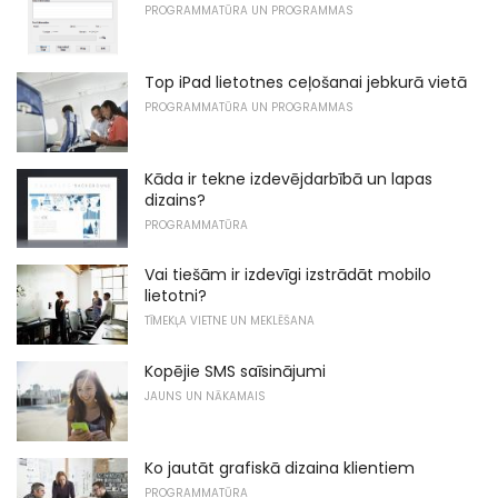
PROGRAMMATŪRA UN PROGRAMMAS
Top iPad lietotnes ceļošanai jebkurā vietā
PROGRAMMATŪRA UN PROGRAMMAS
Kāda ir tekne izdevējdarbībā un lapas
dizains?
PROGRAMMATŪRA
Vai tiešām ir izdevīgi izstrādāt mobilo
lietotni?
TĪMEKĻA VIETNE UN MEKLĒŠANA
Kopējie SMS saīsinājumi
JAUNS UN NĀKAMAIS
Ko jautāt grafiskā dizaina klientiem
PROGRAMMATŪRA