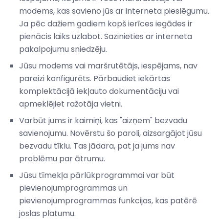
modems, kas savieno jūs ar interneta pieslēgumu.
Ja pēc dažiem gadiem kopš ierīces iegādes ir
pienācis laiks uzlabot. Sazinieties ar interneta
pakalpojumu sniedzēju.
Jūsu modems vai maršrutētājs, iespējams, nav
pareizi konfigurēts. Pārbaudiet iekārtas
komplektācijā iekļauto dokumentāciju vai
apmeklējiet ražotāja vietni.
Varbūt jums ir kaimiņi, kas "aizņem" bezvadu
savienojumu. Novērstu šo paroli, aizsargājot jūsu
bezvadu tīklu. Tas jādara, pat ja jums nav
problēmu par ātrumu.
Jūsu tīmekļa pārlūkprogrammai var būt
pievienojumprogrammas un
pievienojumprogrammas funkcijas, kas patērē
joslas platumu.