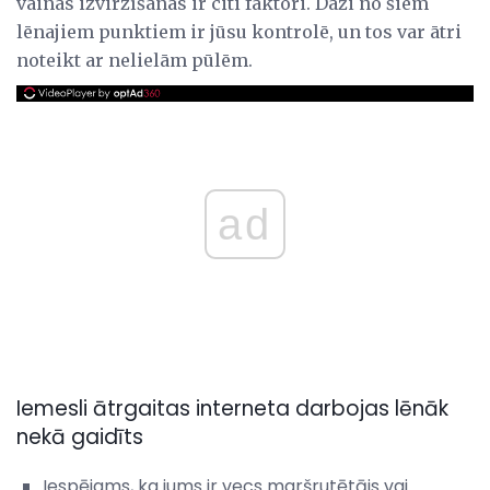
vainas izvirzīšanas ir citi faktori. Daži no šiem
lēnajiem punktiem ir jūsu kontrolē, un tos var ātri
noteikt ar nelielām pūlēm.
ad
Iemesli ātrgaitas interneta darbojas lēnāk
nekā gaidīts
Iespējams, ka jums ir vecs maršrutētājs vai