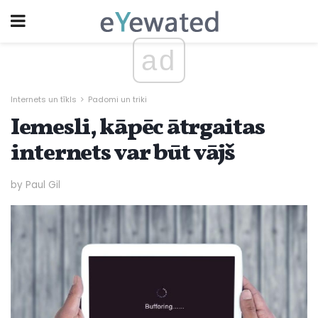
ad
Internets un tīkls
Padomi un triki
Iemesli, kāpēc ātrgaitas
internets var būt vājš
by Paul Gil