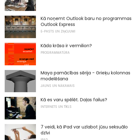
Kā noņemt Outlook baru no programmas
Outlook Express
E-PASTS UN ZIŅOJUMI
Kāda krāsa ir vermilion?
PROGRAMMATŪRA
Maya pamācības sērija - Grieķu kolonnas
modelēšana
JAUNS UN NĀKAMAIS
Kā es varu spēlēt. Daļas failus?
INTERNETS UN TĪKLS
7 veidi, kā iPad var uzlabot jūsu seksuālo
dzīvi
IPAD