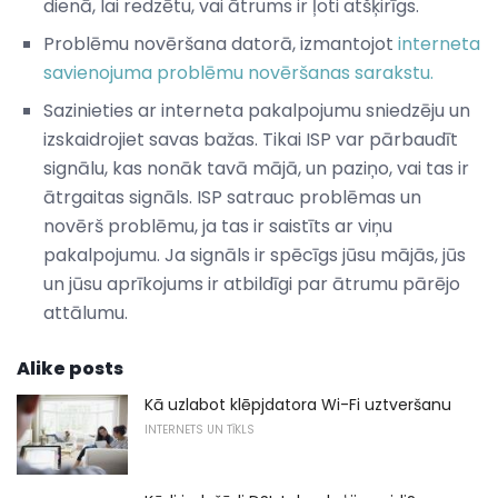
dienā, lai redzētu, vai ātrums ir ļoti atšķirīgs.
Problēmu novēršana datorā, izmantojot
interneta
savienojuma problēmu novēršanas sarakstu.
Sazinieties ar interneta pakalpojumu sniedzēju un
izskaidrojiet savas bažas. Tikai ISP var pārbaudīt
signālu, kas nonāk tavā mājā, un paziņo, vai tas ir
ātrgaitas signāls. ISP satrauc problēmas un
novērš problēmu, ja tas ir saistīts ar viņu
pakalpojumu. Ja signāls ir spēcīgs jūsu mājās, jūs
un jūsu aprīkojums ir atbildīgi par ātrumu pārējo
attālumu.
Alike posts
Kā uzlabot klēpjdatora Wi-Fi uztveršanu
INTERNETS UN TĪKLS