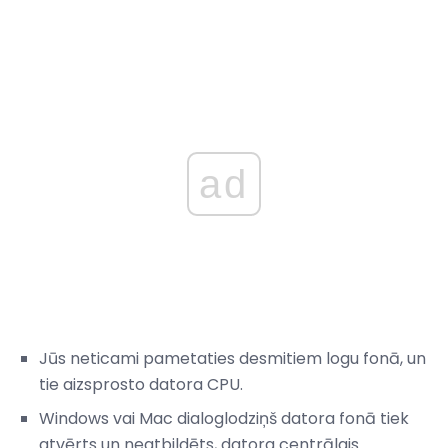
ad
Jūs neticami pametaties desmitiem logu fonā, un
tie aizsprosto datora CPU.
Windows vai Mac dialoglodziņš datora fonā tiek
atvērts un neatbildēts, datora centrālais