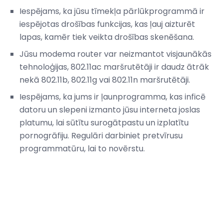
Iespējams, ka jūsu tīmekļa pārlūkprogrammā ir
iespējotas drošības funkcijas, kas ļauj aizturēt
lapas, kamēr tiek veikta drošības skenēšana.
Jūsu modema router var neizmantot visjaunākās
tehnoloģijas, 802.11ac maršrutētāji ir daudz ātrāk
nekā 802.11b, 802.11g vai 802.11n maršrutētāji.
Iespējams, ka jums ir ļaunprogramma, kas inficē
datoru un slepeni izmanto jūsu interneta joslas
platumu, lai sūtītu surogātpastu un izplatītu
pornogrāfiju. Regulāri darbiniet pretvīrusu
programmatūru, lai to novērstu.