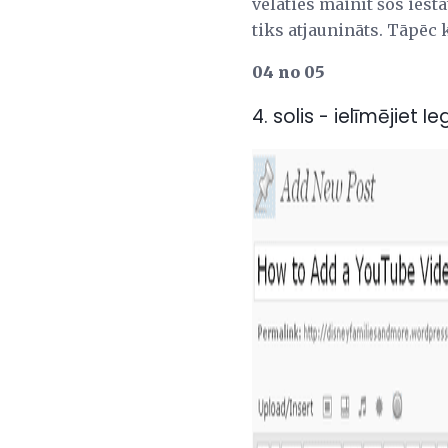
vēlaties mainīt šos iesta
tiks atjaunināts. Tāpēc 
04 no 05
4. solis - ielīmējie