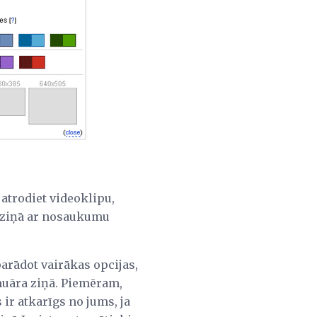
atrodiet videoklipu,
odziņā ar nosaukumu
 parādot vairākas opcijas,
emuāra ziņā. Piemēram,
 ir atkarīgs no jums, ja