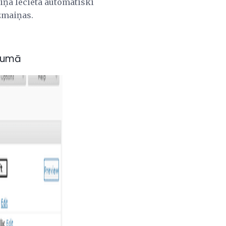
ziņā Iecieta automātiski
zmaiņas.
ojumā