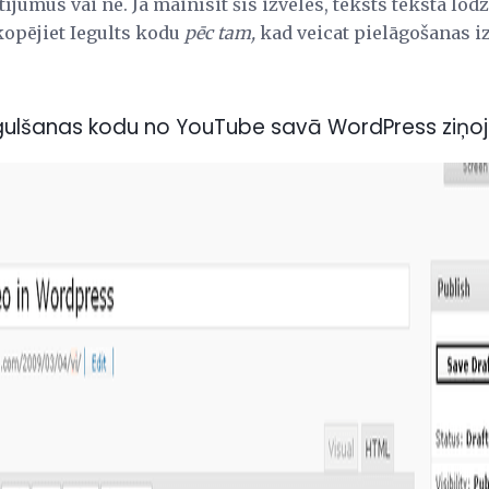
tījumus vai ne. Ja mainīsit šīs izvēles, teksts teksta lod
kopējiet Iegults kodu
pēc tam,
kad veicat pielāgošanas i
t Iegulšanas kodu no YouTube savā WordPress ziņ