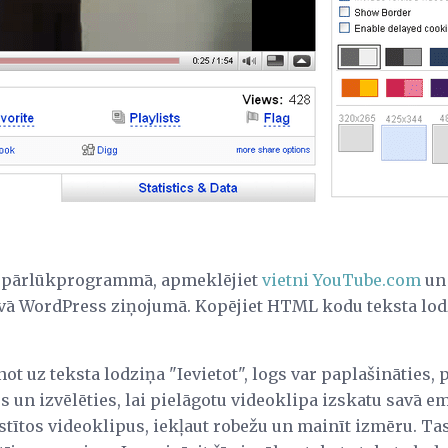
vā pārlūkprogrammā, apmeklējiet
vietni YouTube.com
un 
savā WordPress ziņojumā. Kopējiet HTML kodu teksta l
not uz teksta lodziņa "Ievietot", logs var paplašināties,
s un izvēlēties, lai pielāgotu videoklipa izskatu savā 
istītos videoklipus, iekļaut robežu un mainīt izmēru. Tas