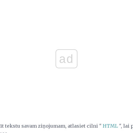
ad
īt tekstu savam ziņojumam, atlasiet cilni "
HTML
", lai