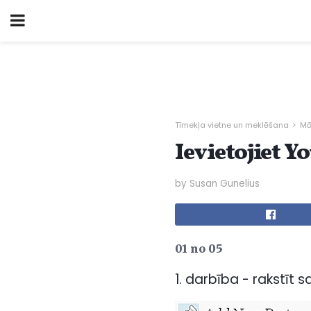
Tīmekļa vietne un meklēšana
Mā
Ievietojiet 
by Susan Gunelius
01 no 05
1. darbība - rakstīt 