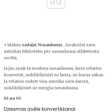
ad
+
blakus
sadaļai Nosaukums
, ierakstiet savu
mūzikas bibliotēku pēc nosaukuma alfabētiskā
secībā.
Ja jūs zināt tā ieraksta nosaukumu, kuru vēlaties
konvertēt, noklikšķiniet uz burta, no kuras sākas.
Ja vēlaties redzēt visu mūziku savā datorā,
noklikšķiniet uz mezgla nosaukuma.
03 no 05
Dziesmas izvēle konvertēšanai