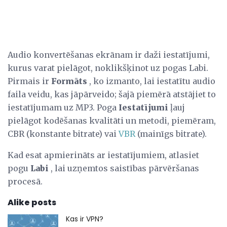
Audio konvertēšanas ekrānam ir daži iestatījumi,
kurus varat pielāgot, noklikšķinot uz pogas Labi.
Pirmais ir
Formāts
, ko izmanto, lai iestatītu audio
faila veidu, kas jāpārveido; šajā piemērā atstājiet to
iestatījumam uz MP3. Poga
Iestatījumi
ļauj
pielāgot kodēšanas kvalitāti un metodi, piemēram,
CBR (konstante bitrate) vai
VBR
(mainīgs bitrate).
Kad esat apmierināts ar iestatījumiem, atlasiet
pogu
Labi
, lai uzņemtos saistības pārvēršanas
procesā.
Alike posts
Kas ir VPN?