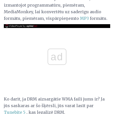
izmantojot programmatūru, piemēram,
MediaMonkey, lai konvertētu uz saderīgu audio
formātu, piemēram, vispārpieņemto
MP3
formātu.
ad
Ko darīt, ja DRM aizsargātie WMA faili jums ir? Ja
jūs saskaras ar šo šķērsli, jūs varat lasīt par
Tunebite 5
, kas legalizē DRM.