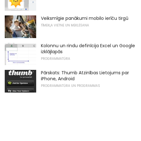
Veiksmīgie panākumi mobilo ierīču tirgū
TĪMEKĻA VIETNE UN MEKLĒŠANA
Kolonnu un rindu definīcija Excel un Google
izklājlapās
PROGRAMMATŪRA
Pārskats: Thumb Atzinības Lietojums par
iPhone, Android
PROGRAMMATŪRA UN PROGRAMMAS