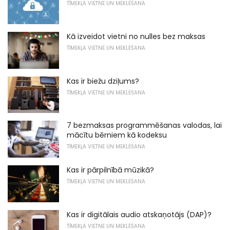
TĪMEKĻA VIETNE UN MEKLĒŠANA
Kā izveidot vietni no nulles bez maksas
TĪMEKĻA VIETNE UN MEKLĒŠANA
Kas ir biežu dziļums?
TĪMEKĻA VIETNE UN MEKLĒŠANA
7 bezmaksas programmēšanas valodas, lai
mācītu bērniem kā kodeksu
TĪMEKĻA VIETNE UN MEKLĒŠANA
Kas ir pārpilnībā mūzikā?
TĪMEKĻA VIETNE UN MEKLĒŠANA
Kas ir digitālais audio atskaņotājs (DAP)?
TĪMEKĻA VIETNE UN MEKLĒŠANA