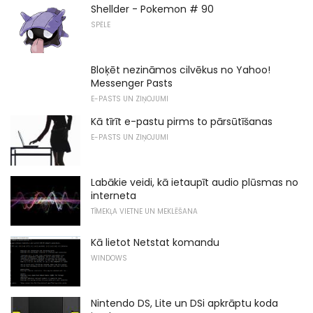
Shellder - Pokemon # 90
SPĒLE
Bloķēt nezināmos cilvēkus no Yahoo!
Messenger Pasts
E-PASTS UN ZIŅOJUMI
Kā tīrīt e-pastu pirms to pārsūtīšanas
E-PASTS UN ZIŅOJUMI
Labākie veidi, kā ietaupīt audio plūsmas no
interneta
TĪMEKĻA VIETNE UN MEKLĒŠANA
Kā lietot Netstat komandu
WINDOWS
Nintendo DS, Lite un DSi apkrāptu koda