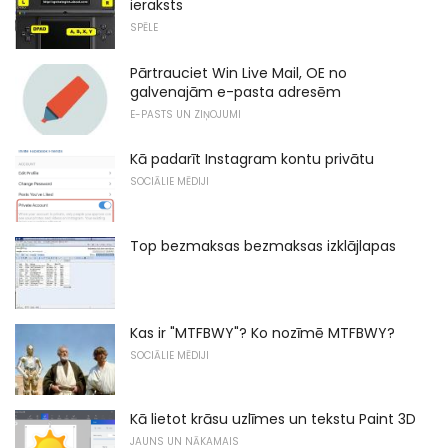
ieraksts
SPĒLE
Pārtrauciet Win Live Mail, OE no
galvenajām e-pasta adresēm
E-PASTS UN ZIŅOJUMI
Kā padarīt Instagram kontu privātu
SOCIĀLIE MĒDIJI
Top bezmaksas bezmaksas izklājlapas
Kas ir "MTFBWY"? Ko nozīmē MTFBWY?
SOCIĀLIE MĒDIJI
Kā lietot krāsu uzlīmes un tekstu Paint 3D
JAUNS UN NĀKAMAIS