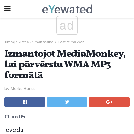
ad
Tīmekļa vietne un meklēšana
Best of the Web
Izmantojot MediaMonkey,
lai pārvērstu WMA MP3
formātā
by Marks Hariss
01 no 05
Ievads