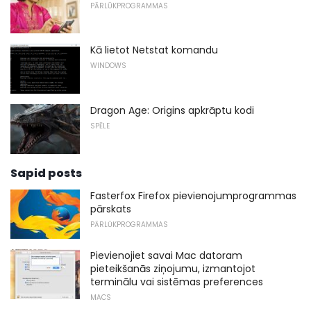
PĀRLŪKPROGRAMMAS
Kā lietot Netstat komandu
WINDOWS
Dragon Age: Origins apkrāptu kodi
SPĒLE
Sapid posts
Fasterfox Firefox pievienojumprogrammas
pārskats
PĀRLŪKPROGRAMMAS
Pievienojiet savai Mac datoram
pieteikšanās ziņojumu, izmantojot
terminālu vai sistēmas preferences
MACS