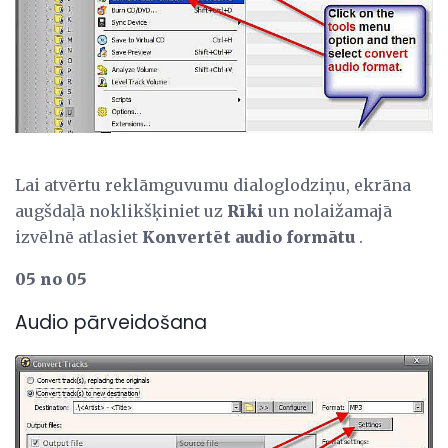
Lai atvērtu reklāmguvumu dialoglodziņu, ekrāna
augšdaļā noklikšķiniet uz
Rīki
un nolaižamajā
izvēlnē atlasiet
Konvertēt audio formātu
.
05 no 05
Audio pārveidošana