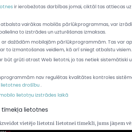
totnes
ir ierobežotas darbības jomai, ciktāl tas attiecas uz
s atbalsta vairākas mobilās pārlūkprogrammas, var izrādī
s palielina to izstrādes un uzturēšanas izmaksas.
dā ar dažādām mobilajām pārlūkprogrammām. Tas var apgrū
ar to izmantošanas veidiem, kā arī sniegt atbalstu visiem.
 būt grūti atrast Web lietotni, jo tas netiek sistemātiski u
mprogrammām nav regulētas kvalitātes kontroles sistēma
t
lietotnes drošību
.
 mobilo lietotņu izstrādes laikā
i tīmekļa lietotnes
 izveidot vietējo lietotni lietotnei tīmeklī, jums jāņem vē