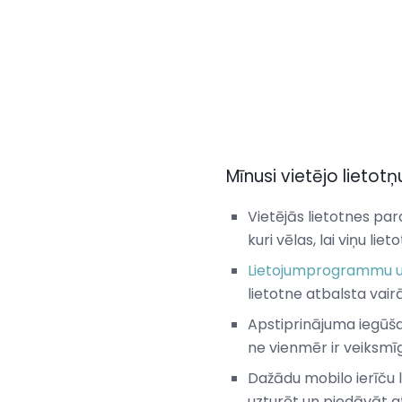
Mīnusi vietējo lietotņ
Vietējās lietotnes par
kuri vēlas, lai viņu li
Lietojumprogrammu u
lietotne atbalsta vai
Apstiprinājuma iegūš
ne vienmēr ir veiksmīg
Dažādu mobilo ierīču l
uzturēt un piedāvāt a