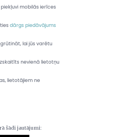
 piekļuvi mobilās ierīces
ties
dārgs piedāvājums
tināt, lai jūs varētu
zskaitīts nevienā lietotņu
s, lietotājiem ne
rā šādi jautājumi: