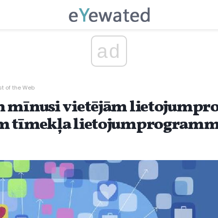
ad
st of the Web
n mīnusi vietējām lietojum
ām tīmekļa lietojumprogra