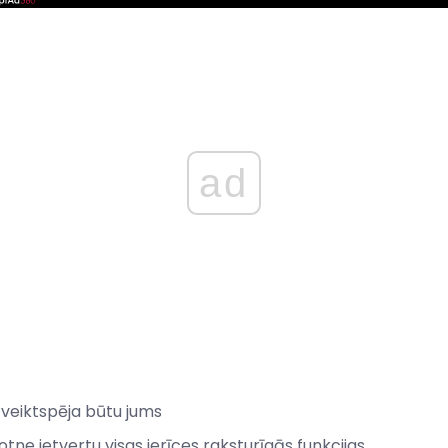
ad
 veiktspēja būtu jums
etotne ietvertu visas ierīces raksturīgās funkcijas