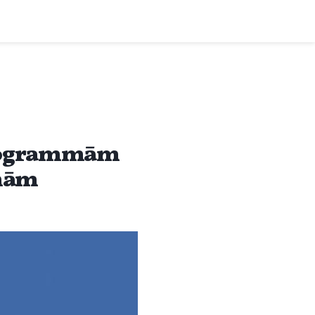
programmām
mmām