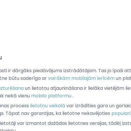
u
asti ir dārgāks piedāvājums izstrādātājam. Tas jo īpaši at
etotne būtu saderīga ar
vairākām mobilajām ierīcēm
un pla
zturēšana
un lietotņu atjaunināšana ir lielāka vietējām liet
rāk nekā vienu
mobilo platformu
.
anas process
lietotņu veikalā
var izrādīties gara un garlai
s. Tāpat nav garantijas, ka lietotne nekavējoties
populari
ietotāji var izmantot dažādas lietotnes versijas, tādēļ izst
tbalstu.