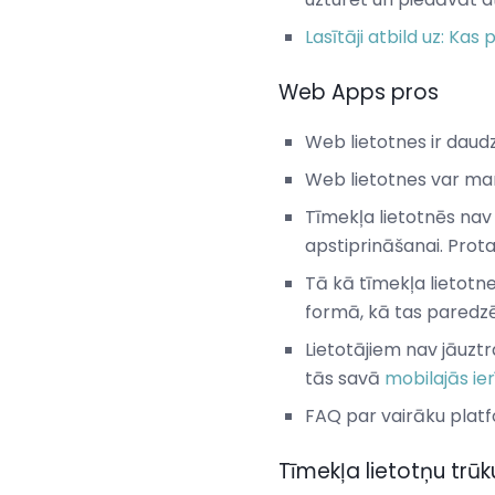
Lasītāji atbild uz: Kas
Web Apps pros
Web lietotnes ir daud
Web lietotnes var mani
Tīmekļa lietotnēs nav 
apstiprināšanai. Prot
Tā kā tīmekļa lietotn
formā, kā tas paredzē
Lietotājiem nav jāuzt
tās savā
mobilajās ie
FAQ par vairāku plat
Tīmekļa lietotņu trū