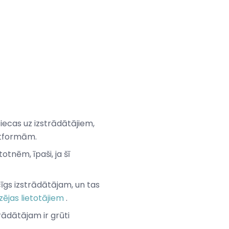
tiecas uz izstrādātājiem,
tformām.
otnēm, īpaši, ja šī
cīgs izstrādātājam, un tas
zējas lietotājiem
.
rādātājam ir grūti