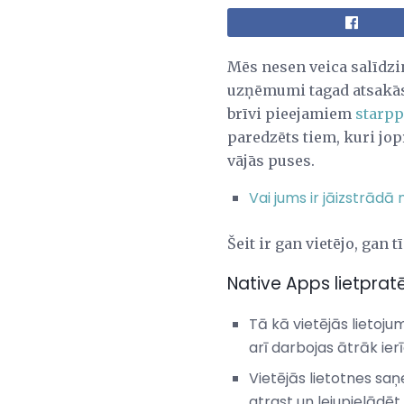
Mēs nesen veica salīdz
uzņēmumi tagad atsakās 
brīvi pieejamiem
starpp
paredzēts tiem, kuri jop
vājās puses.
Vai jums ir jāizstrād
Šeit ir gan vietējo, gan 
Native Apps lietpratē
Tā kā vietējās lietoj
arī darbojas ātrāk ierī
Vietējās lietotnes sa
atrast un lejupielādēt