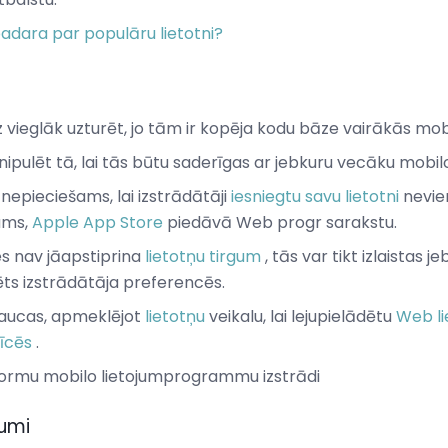
 padara par populāru lietotni?
z vieglāk uzturēt, jo tām ir kopēja kodu bāze vairākās mob
pulēt tā, lai tās būtu saderīgas ar jebkuru vecāku mobilo 
nepieciešams, lai izstrādātāji
iesniegtu savu lietotni
nevie
ams,
Apple App Store
piedāvā Web progr sarakstu.
es nav jāapstiprina
lietotņu tirgum
, tās var tikt izlaistas 
ts izstrādātāja preferencēs.
raucas, apmeklējot
lietotņu
veikalu, lai lejupielādētu
Web li
rīcēs
.
formu mobilo lietojumprogrammu izstrādi
kumi