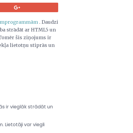
tojumprogrammām
. Daudzi
ība strādāt ar HTML5 un
 Tomēr šis ziņojums ir
ekļa lietotņu stiprās un
s ir vieglāk strādāt un
. Lietotāji var viegli