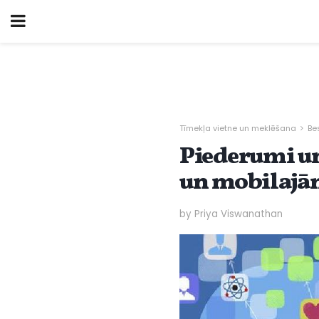
Tīmekļa vietne un meklēšana
Be
Piederumi u
un mobilaj
by Priya Viswanathan