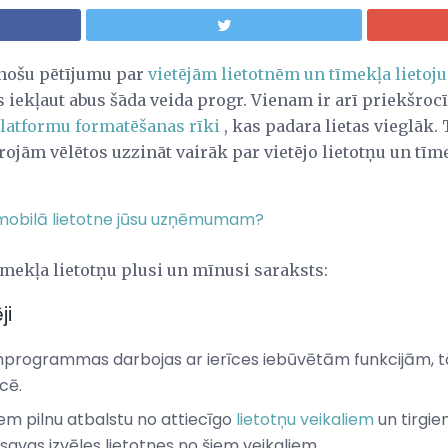
inošu pētījumu par
vietējām lietotnēm un tīmekļa lie
iekļaut abus šāda veida progr. Vienam ir arī priekšroc
latformu formatēšanas rīki
, kas padara lietas vieglāk.
rojām vēlētos uzzināt vairāk par vietējo lietotņu un tīm
ā mobilā lietotne jūsu uzņēmumam?
tīmekļa lietotņu plusi un mīnusi saraksts:
ji
umprogrammas darbojas ar ierīces iebūvētām funkcijām, tā
cē.
ņem pilnu atbalstu no attiecīgo
lietotņu veikaliem
un tirgiem
 savas izvēles lietotnes no šiem veikaliem.