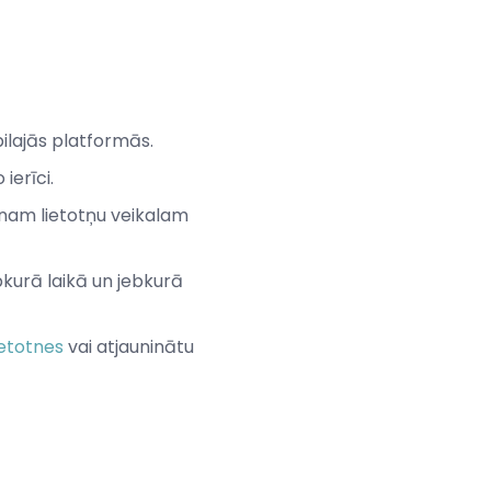
ilajās platformās.
ierīci.
nam lietotņu veikalam
jebkurā laikā un jebkurā
etotnes
vai atjauninātu