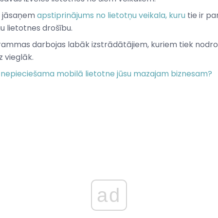
ir jāsaņem
apstiprinājums no lietotņu veikala, kuru
tie ir pa
u lietotnes drošību.
ammas darbojas labāk izstrādātājiem, kuriem tiek nodrošinā
z vieglāk.
ir nepieciešama mobilā lietotne jūsu mazajam biznesam?
ad