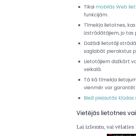
Tikai
mobilās Web lie
funkcijām.
Tīmekļa lietotnes, ka
izstrādātājiem, jo ​​ta
Dažādi lietotāji strā
saglabāt pierakstus p
Lietotājiem dažkārt var
veikalā.
Tā kā tīmekļa lietoju
vienmēr var garantē
Bieži pieļautās kļūdas
Vietējās lietotnes va
Lai izlemtu, vai vēlaties