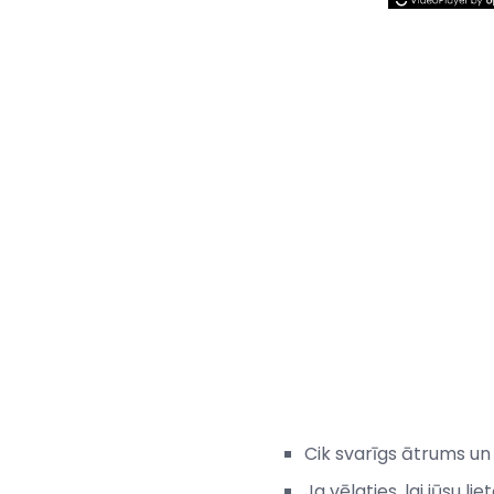
Cik svarīgs ātrums un
Ja vēlaties, lai jūsu li