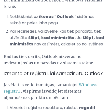
teknē:
Noklikšķiniet uz
ikonas
"
Outlook
" sistēmas
teknē ar peles labo pogu.
Pārliecinieties, vai izvēlnē, kas tiek parādīta, tiek
atzīmēta
Slēpt, kad minimizēts
. Ja
Slēpt, kad
minimizēts
nav atzīmēts, atlasiet to no izvēlnes.
Kad tas tiek darīts, Outlook aizveras no
uzdevumjoslas un parādās uz sistēmas teknē.
Izmantojot reģistru, lai samazinātu Outlook
Ja vēlaties veikt izmaiņas, izmantojot
Windows
reģistru
, vispirms izveidojiet sistēmas
atjaunošanas punktu un pēc tam
Atveriet reģistra redaktoru, rakstot
regedit