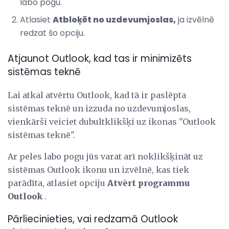
labo pogu.
Atlasiet
Atbloķēt no uzdevumjoslas,
ja izvēlnē
redzat šo opciju.
Atjaunot Outlook, kad tas ir minimizēts
sistēmas teknē
Lai atkal atvērtu Outlook, kad tā ir paslēpta
sistēmas teknē un izzuda no uzdevumjoslas,
vienkārši veiciet dubultklikšķi uz ikonas "Outlook
sistēmas teknē".
Ar peles labo pogu jūs varat arī noklikšķināt uz
sistēmas Outlook ikonu un izvēlnē, kas tiek
parādīta, atlasiet opciju
Atvērt programmu
Outlook
.
Pārliecinieties, vai redzamā Outlook