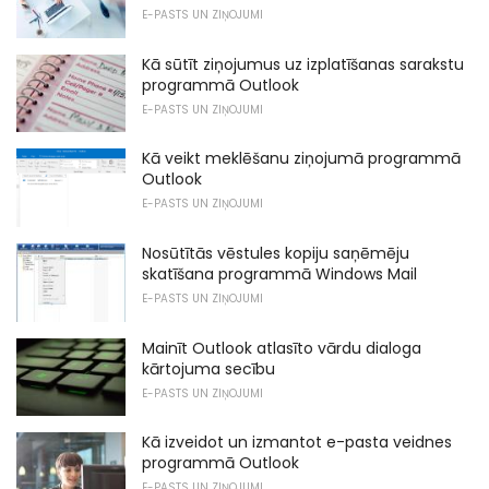
E-PASTS UN ZIŅOJUMI
Kā sūtīt ziņojumus uz izplatīšanas sarakstu
programmā Outlook
E-PASTS UN ZIŅOJUMI
Kā veikt meklēšanu ziņojumā programmā
Outlook
E-PASTS UN ZIŅOJUMI
Nosūtītās vēstules kopiju saņēmēju
skatīšana programmā Windows Mail
E-PASTS UN ZIŅOJUMI
Mainīt Outlook atlasīto vārdu dialoga
kārtojuma secību
E-PASTS UN ZIŅOJUMI
Kā izveidot un izmantot e-pasta veidnes
programmā Outlook
E-PASTS UN ZIŅOJUMI