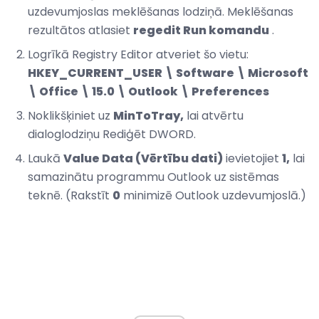
uzdevumjoslas meklēšanas lodziņā. Meklēšanas
rezultātos atlasiet
regedit Run komandu
.
Logrīkā Registry Editor atveriet šo vietu:
HKEY_CURRENT_USER \ Software \ Microsoft
\ Office \ 15.0 \ Outlook \ Preferences
Noklikšķiniet uz
MinToTray,
lai atvērtu
dialoglodziņu Rediģēt DWORD.
Laukā
Value Data (Vērtību dati)
ievietojiet
1,
lai
samazinātu programmu Outlook uz sistēmas
teknē. (Rakstīt
0
minimizē Outlook uzdevumjoslā.)