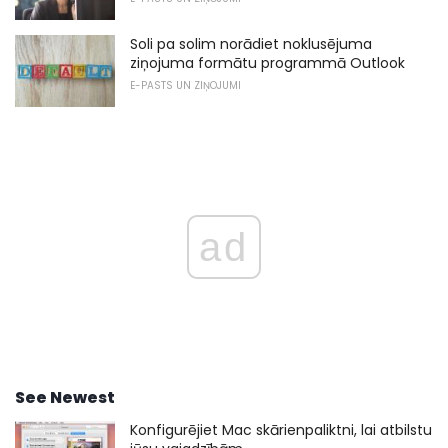
Soli pa solim norādiet noklusējuma
ziņojuma formātu programmā Outlook
E-PASTS UN ZIŅOJUMI
ad
See Newest
Konfigurējiet Mac skārienpaliktni, lai atbilstu