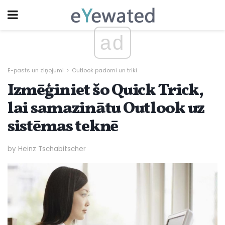
ad
E-pasts un ziņojumi
Outlook padomi un triki
Izmēģiniet šo Quick Trick,
lai samazinātu Outlook uz
sistēmas teknē
by Heinz Tschabitscher