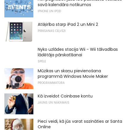
savā kalendāra notikumos
IPHONE UN IPOD
Atšķirība starp iPad 2 un Mini 2
PIRKŠANAS CEĻVEŽI
Nyko uzlādes stacija Wii - Wii tālvadības
lādētāja pārskatīšanai
SPĒLE
Mūzikas un skaņu pievienošana
programmā Windows Movie Maker
PROGRAMMATŪRA
Kā izveidot Coinbase kontu
JAUNS UN NĀKAMAIS
Pieci veidi, kā jūs varat sazināties ar Santa
Online