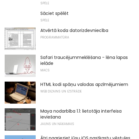
SPĒLE
Sāciet spēlēt
SPĒLE
Atvērtā koda datorizdevniecība
PROGRAMMATŪRA
Safari traucējummeklēšana - lēna lapas
ielāde
MACS
HTML kodi spāņu valodas apzīmējumiem
WEB DIZAINS UN IZSTRĀDE
Maya nodarbība 1.1: lietotāja interfeisa
ieviešana
JAUNS UN NĀKAMAIS
Ātri pagrieziet jūsu iOS pastkastu vēstules