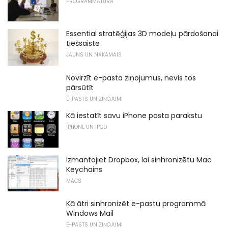
PROGRAMMATŪRA
Essential stratēģijas 3D modeļu pārdošanai
tiešsaistē
JAUNS UN NĀKAMAIS
Novirzīt e-pasta ziņojumus, nevis tos
pārsūtīt
E-PASTS UN ZIŅOJUMI
Kā iestatīt savu iPhone pasta parakstu
IPHONE UN IPOD
Izmantojiet Dropbox, lai sinhronizētu Mac
Keychains
MACS
Kā ātri sinhronizēt e-pastu programmā
Windows Mail
E-PASTS UN ZIŅOJUMI