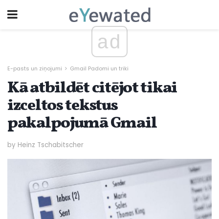
ad
E-pasts un ziņojumi
Gmail Padomi un triki
Kā atbildēt citējot tikai
izceltos tekstus
pakalpojumā Gmail
by Heinz Tschabitscher