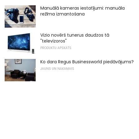
Manuālā kameras iestatījumi: manuāla
režīma izmantošana
Vizio novērš tunerus daudzos tā
"televizoros"
PRODUKTU APSKATS
Ko dara Regus Businessworld piedāvājums?
JAUNS UN NĀKAMAIS