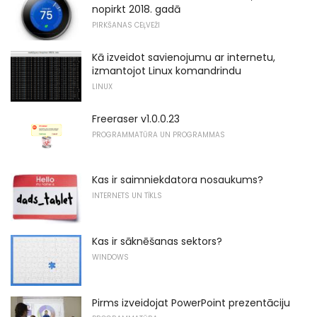
nopirkt 2018. gadā
PIRKŠANAS CEĻVEŽI
Kā izveidot savienojumu ar internetu,
izmantojot Linux komandrindu
LINUX
Freeraser v1.0.0.23
PROGRAMMATŪRA UN PROGRAMMAS
Kas ir saimniekdatora nosaukums?
INTERNETS UN TĪKLS
Kas ir sāknēšanas sektors?
WINDOWS
Pirms izveidojat PowerPoint prezentāciju