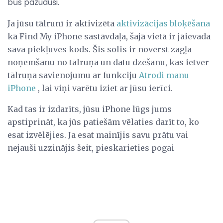
būs pazuduši.
Ja jūsu tālrunī ir aktivizēta
aktivizācijas bloķēšana
kā Find My iPhone sastāvdaļa, šajā vietā ir jāievada
sava piekļuves kods. Šis solis ir novērst zagļa
noņemšanu no tālruņa un datu dzēšanu, kas ietver
tālruņa savienojumu ar funkciju
Atrodi manu
iPhone
, lai viņi varētu iziet ar jūsu ierīci.
Kad tas ir izdarīts, jūsu iPhone lūgs jums
apstiprināt, ka jūs patiešām vēlaties darīt to, ko
esat izvēlējies. Ja esat mainījis savu prātu vai
nejauši uzzinājis šeit, pieskarieties pogai