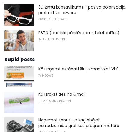
3D zīmu kopsavilkums - pasīvā polarizācija
pret aktīvo aizvaru
PRODUKTU APSKATS
PSTN (publiski pārslēdzams telefontīkls)
INTERNETS UN TĪKLS
Sapid posts
Kā uzņemt ekrānattēlu, izmantojot VLC
WINDOWS
Kā izrakstīties no Gmail
E-PASTS UN ZIŅOJUMI
Noņemot fonus un saglabājot
pārredzamību grafikas programmatūrā