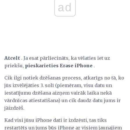
ad
Atcelt
. Ja esat pārliecināts, ka vēlaties iet uz
priekšu,
pieskarieties
Erase iPhone
.
Cik ilgi notiek dzēšanas process, atkarīgs no tā, ko
jūs izvēlējāties 3. solī (piemēram, visu datu un
iestatījumu dzēšana aizņem vairāk laika nekā
vārdnīcas atiestatīšana) un cik daudz datu jums ir
jāizdzēš.
Kad visi jūsu iPhone dati ir izdzēsti, tas tiks
restartēts un jums būs iPhone ar visiem jaunajiem