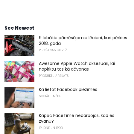
See Newest
9 labākie pārnēsājamie lēcieni, kuri pērkies
2018. gadā
PIRKŠANAS CEĻVEŽI
Awesome Apple Watch aksesuāri, lai
nopirktu tos kā dāvanas
PRODUKTU APSKATS
Kā lietot Facebook piezīmes
SOCIĀLIE MĒDIJI
Kāpēc FaceTime nedarbojas, kad es
zvanu?
IPHONE UN IPOD