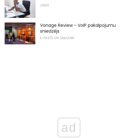
LINUX
Vonage Review - VoIP pakalpojumu
sniedzējs
E-PASTS UN ZIŅOJUMI
ad