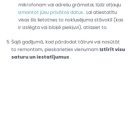
mikrofonam vai adrešu grāmatai, lūdz atļauju
izmantot jūsu privātos datus
. Lai atiestatītu
visas šīs lietotnes to noklusējuma stāvoklī (kas
ir izslēgta vai bloķē piekļuvi), atlasiet to.
Šajā gadījumā, kad pārdodat tālruni vai nosūtāt
to remontam, pieskarieties vienumam
Iztīrīt visu
saturu un iestatījumus
.