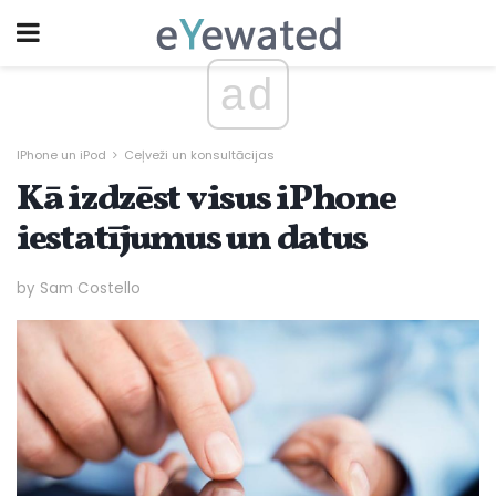
ad
IPhone un iPod
Ceļveži un konsultācijas
Kā izdzēst visus iPhone
iestatījumus un datus
by Sam Costello