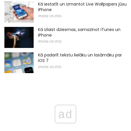
Kā iestatīt un izmantot Live Wallpapers jūsu
iPhone
IPHONE UN IPOD
Kā izlaist dziesmas, samazinot iTunes un
iPhone
IPHONE UN IPOD
Kā padarīt tekstu lielāku un lasāmāku par
iOS 7
IPHONE UN IPOD
ad