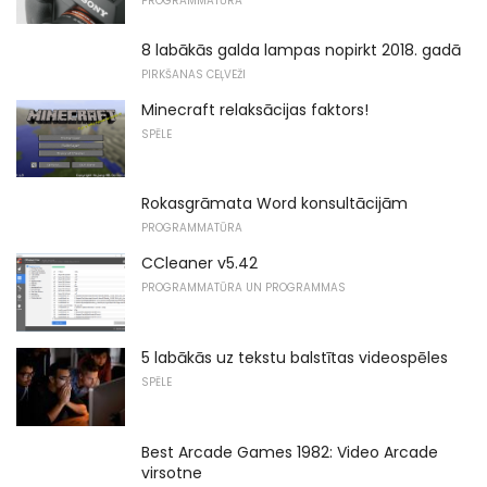
PROGRAMMATŪRA
8 labākās galda lampas nopirkt 2018. gadā
PIRKŠANAS CEĻVEŽI
Minecraft relaksācijas faktors!
SPĒLE
Rokasgrāmata Word konsultācijām
PROGRAMMATŪRA
CCleaner v5.42
PROGRAMMATŪRA UN PROGRAMMAS
5 labākās uz tekstu balstītas videospēles
SPĒLE
Best Arcade Games 1982: Video Arcade
virsotne