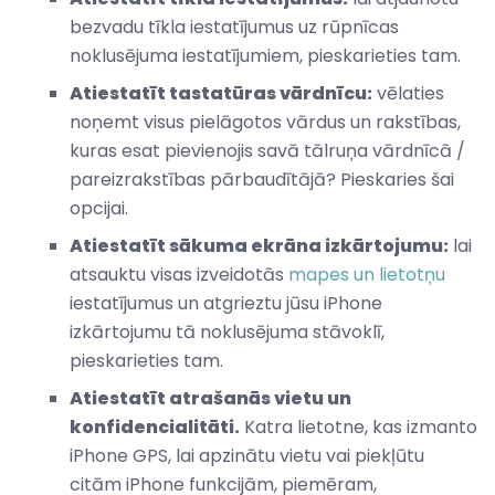
bezvadu tīkla iestatījumus uz rūpnīcas
noklusējuma iestatījumiem, pieskarieties tam.
Atiestatīt tastatūras vārdnīcu:
vēlaties
noņemt visus pielāgotos vārdus un rakstības,
kuras esat pievienojis savā tālruņa vārdnīcā /
pareizrakstības pārbaudītājā? Pieskaries šai
opcijai.
Atiestatīt sākuma ekrāna izkārtojumu:
lai
atsauktu visas izveidotās
mapes un lietotņu
iestatījumus un atgrieztu jūsu iPhone
izkārtojumu tā noklusējuma stāvoklī,
pieskarieties tam.
Atiestatīt atrašanās vietu un
konfidencialitāti.
Katra lietotne, kas izmanto
iPhone GPS, lai apzinātu vietu vai piekļūtu
citām iPhone funkcijām, piemēram,