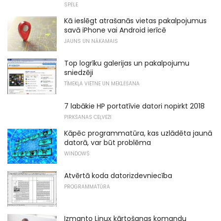
SPĒLE
Kā ieslēgt atrašanās vietas pakalpojumus
savā iPhone vai Android ierīcē
JAUNS UN NĀKAMAIS
Top logrīku galerijas un pakalpojumu
sniedzēji
TĪMEKĻA VIETNE UN MEKLĒŠANA
7 labākie HP portatīvie datori nopirkt 2018
PIRKŠANAS CEĻVEŽI
Kāpēc programmatūra, kas uzlādēta jaunā
datorā, var būt problēma
WINDOWS
Atvērtā koda datorizdevniecība
PROGRAMMATŪRA
Izmanto Linux kārtošanas komandu