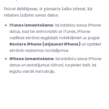
Veicot dublējumu, ir pienācis laiks izlemt, kā
vēlaties izdzēst savus datus:
ITunes izmantošana:
lai izdzēstu savus iPhone
datus, kad tie sinhronizēti ar iTunes, iPhone
vadības ekrāna augšdaļā noklikšķiniet uz pogas
Restore iPhone (atjaunot iPhone)
un izpildiet
ekrānā redzamos norādījumus.
IPhone izmantošana:
lai izdzēstu savus iPhone
datus un iestatījumus tālrunī, turpiniet lasīt, lai
iegūtu vairāk instrukciju.