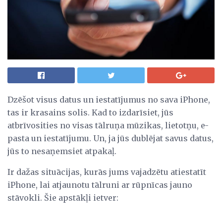
Dzēšot visus datus un iestatījumus no sava iPhone,
tas ir krasains solis. Kad to izdarīsiet, jūs
atbrīvosities no visas tālruņa mūzikas, lietotņu, e-
pasta un iestatījumu. Un, ja jūs dublējat savus datus,
jūs to nesaņemsiet atpakaļ.
Ir dažas situācijas, kurās jums vajadzētu atiestatīt
iPhone, lai atjaunotu tālruni ar rūpnīcas jauno
stāvokli. Šie apstākļi ietver: