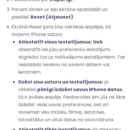
Parasti ritiniet uz leju ekrāna apakšdaļā un
piesitiet
Reset (Atjaunot)
.
Ekrānā Reset jums būs vairākas iespējas, kā
noņemt iPhone saturu:
Atiestatīt visus iestatījumus: tiek
atiestatīti visi jūsu preferenču iestatījumi,
atgriežot tos uz noklusējuma iestatījumiem. Tas
neizdzēsīs nevienu no saviem datiem vai
lietotnēm.
Dzēst visu saturu un iestatījumus:
ja
vēlaties
pilnīgi izdzēst savus iPhone datus
,
tā ir izvēles iespēja. Pieskaroties šim, jūs ne tikai
dzēsīsit visas savas preferences, bet arī
noņemsit visu mūziku, filmas, lietotnes,
fotoattēlus un citus datus no sava tālruņa.
Atiestatīt tīkla iestatījumus:
lai atjaunotu