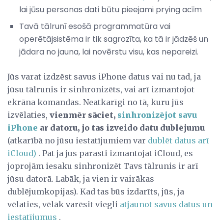
lai jūsu personas dati būtu pieejami prying acīm
Tavā tālrunī esošā programmatūra vai
operētājsistēma ir tik sagrozīta, ka tā ir jādzēš un
jādara no jauna, lai novērstu visu, kas nepareizi.
Jūs varat izdzēst savus iPhone datus vai nu tad, ja
jūsu tālrunis ir sinhronizēts, vai arī izmantojot
ekrāna komandas. Neatkarīgi no tā, kuru jūs
izvēlaties,
vienmēr sāciet,
sinhronizējot savu
iPhone
ar datoru, jo tas izveido datu dublējumu
(atkarībā no jūsu iestatījumiem var
dublēt datus arī
iCloud)
. Pat ja jūs parasti izmantojat iCloud, es
joprojām iesaku sinhronizēt Tavs tālrunis ir arī
jūsu datorā. Labāk, ja vien ir vairākas
dublējumkopijas). Kad tas būs izdarīts, jūs, ja
vēlaties, vēlāk varēsit viegli
atjaunot savus datus un
iestatījumus
.