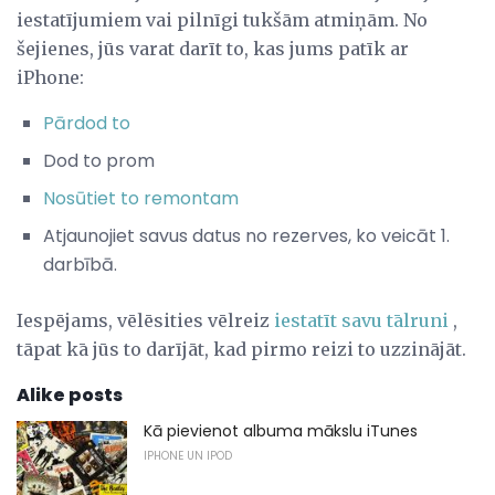
iestatījumiem vai pilnīgi tukšām atmiņām. No
šejienes, jūs varat darīt to, kas jums patīk ar
iPhone:
Pārdod to
Dod to prom
Nosūtiet to remontam
Atjaunojiet savus datus no rezerves, ko veicāt 1.
darbībā.
Iespējams, vēlēsities vēlreiz
iestatīt savu tālruni
,
tāpat kā jūs to darījāt, kad pirmo reizi to uzzinājāt.
Alike posts
Kā pievienot albuma mākslu iTunes
IPHONE UN IPOD