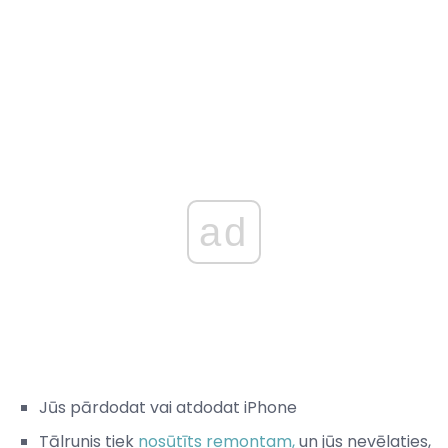
ad
Jūs pārdodat vai atdodat iPhone
Tālrunis tiek
nosūtīts remontam,
un jūs nevēlaties,