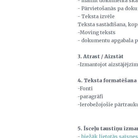
- mainīt dokumenta ska
- Pārvietošanās pa dok
- Teksta izvēle
Teksta sastādīšana, ko
-Moving teksts
- dokumentu apgabala 
3. Atrast / Aizstāt
-Izmantojot aizstājējzī
4. Teksta formatēšana
-Fonti
-paragrāfi
-Ierobežojošie pārtrau
5. Īsceļu taustiņu izm
-
biežāk lietotās saīsnes