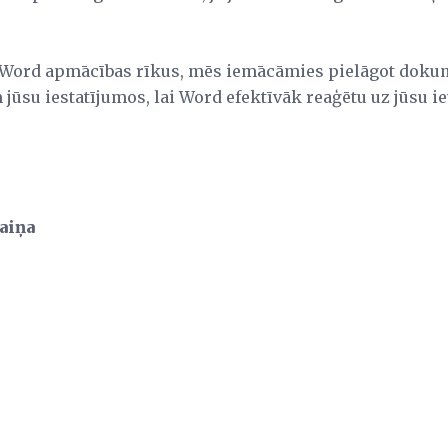
Word apmācības rīkus, mēs iemācāmies pielāgot doku
jūsu iestatījumos, lai Word efektīvāk reaģētu uz jūsu ie
maiņa