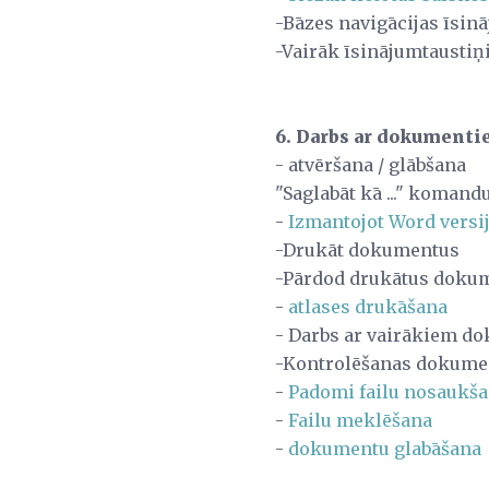
-Bāzes navigācijas īsin
-Vairāk īsinājumtaustiņ
6. Darbs ar dokument
- atvēršana / glābšana
"Saglabāt kā ..." komand
-
Izmantojot Word versij
-Drukāt dokumentus
-Pārdod drukātus doku
-
atlases drukāšana
- Darbs ar vairākiem d
-Kontrolēšanas dokume
-
Padomi failu nosaukša
-
Failu meklēšana
-
dokumentu glabāšana