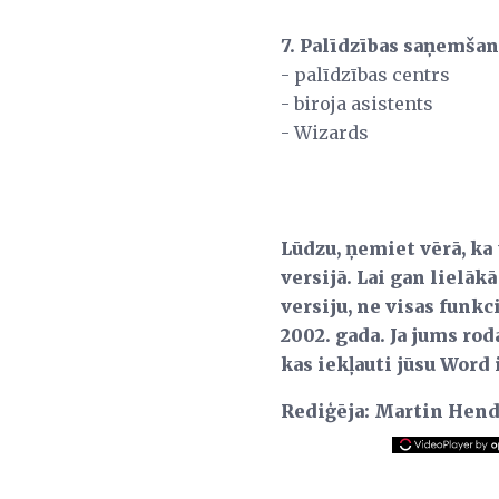
7. Palīdzības saņemša
- palīdzības centrs
- biroja asistents
- Wizards
Lūdzu, ņemiet vērā, ka
versijā.
Lai gan lielāk
versiju, ne visas funkc
2002. gada. Ja jums rod
kas iekļauti jūsu Word 
Rediģēja: Martin Hen