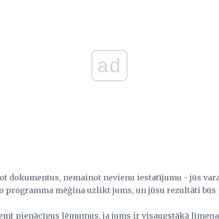
ad
ot dokumentus, nemainot nevienu iestatījumu - jūs varat
o programma mēģina uzlikt jums, un jūsu rezultāti būs 
ņemt pienācīgus lēmumus, ja jums ir visaugstākā līmeņ