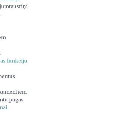
ājumtaustiņi
i
iem
u
as funkciju
mentus
okumentiem
ntu pogas
nai