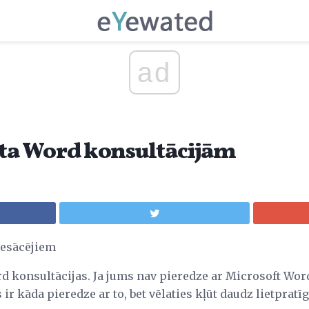
ad
a Word konsultācijām
iesācējiem
d konsultācijas. Ja jums nav pieredze ar Microsoft Word
ir kāda pieredze ar to, bet vēlaties kļūt daudz lietpratīg