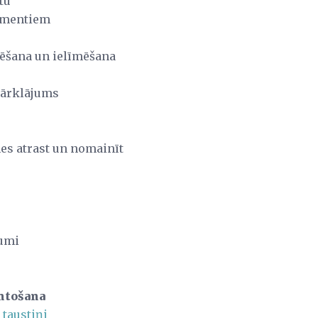
tu
umentiem
pēšana un ielīmēšana
pārklājums
mes atrast un nomainīt
kumi
antošana
 taustiņi