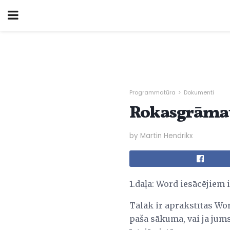
Programmatūra
Dokumenti
Rokasgrāmat
by Martin Hendrikx
1.daļa: Word iesācējiem 
Tālāk ir aprakstītas Wor
paša sākuma, vai ja jums 