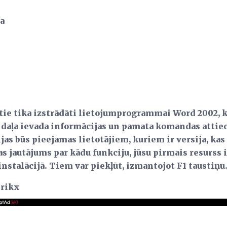
na
 tie tika izstrādāti lietojumprogrammai Word 2002, ka
ā daļa ievada informācijas un pamata komandas attiec
ijas būs pieejamas lietotājiem, kuriem ir versija, kas
as jautājums par kādu funkciju, jūsu pirmais resurss ir
instalācijā.
Tiem var piekļūt, izmantojot F1 taustiņu
drikx