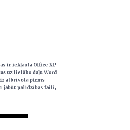
s ir iekļauta Office XP
as uz lielāko daļu Word
 ir atbrīvota pirms
 jābūt palīdzības faili,
.