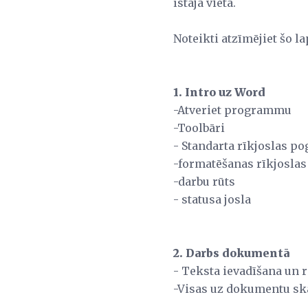
īstajā vietā.
Noteikti atzīmējiet šo l
1. Intro uz Word
-Atveriet programmu
-Toolbāri
- Standarta rīkjoslas po
-formatēšanas rīkjoslas
-darbu rūts
- statusa josla
2. Darbs dokumentā
- Teksta ievadīšana un 
-Visas uz dokumentu s