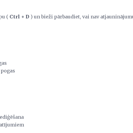
apu (
Ctrl + D
) un bieži pārbaudiet, vai nav atjauninājum
gas
 pogas
rediģēšana
katījumiem