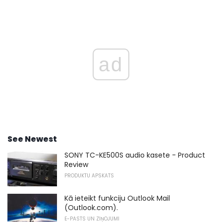
ad
See Newest
SONY TC-KE500S audio kasete - Product
Review
PRODUKTU APSKATS
Kā ieteikt funkciju Outlook Mail
(Outlook.com).
E-PASTS UN ZIŅOJUMI