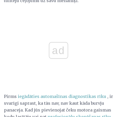
tūlītēju ceļojumu uz savu mehāniķi.
ad
Pirms
iegādāties automašīnas diagnostikas rīku
, ir
svarīgi saprast, ka tās nav, nav kaut kāda burvju
panaceja. Kad jūs pievienojat čeku motora gaismas
kodu lasītāju vai pat
profesionālu skenēšanas rīku
,