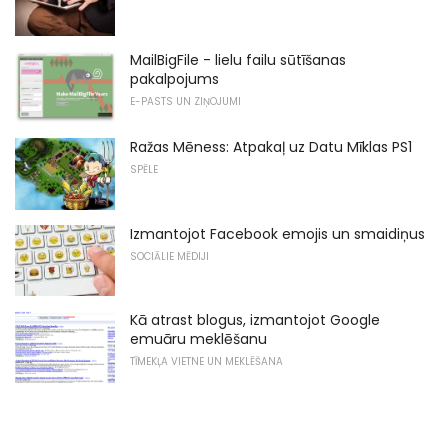
MailBigFile - lielu failu sūtīšanas
pakalpojums
E-PASTS UN ZIŅOJUMI
Ražas Mēness: Atpakaļ uz Datu Mīklas PS1
SPĒLE
Izmantojot Facebook emojis un smaidiņus
SOCIĀLIE MĒDIJI
Kā atrast blogus, izmantojot Google
emuāru meklēšanu
TĪMEKĻA VIETNE UN MEKLĒŠANA