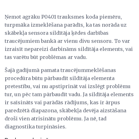
Ņemot agrāku P0401 trauksmes koda piemēru,
turpmāka izmeklēšana parādīs, ka tas norāda uz
skābekļa sensora sildītāja ķēdes darbības
traucējumiem bankā ar vienu divu sensoru. To var
izraisīt nepareizi darbināms sildītāja elements, vai
tas varētu būt problēmas ar vadu.
Šajā gadījumā pamata traucējummeklēšanas
procedūra būtu pārbaudīt sildītāja elementa
pretestību, vai nu apstiprināt vai izslēgt problēmu
tur, un pēc tam pārbaudīt vadu. Ja sildītāja elements
ir saīsināts vai parādās rādījums, kas ir ārpus
paredzētā diapazona, skābekļa devēja aizstāšana
droši vien atrisinātu problēmu. Ja nē, tad
diagnostika turpināsies.