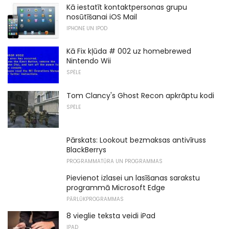
Kā iestatīt kontaktpersonas grupu
nosūtīšanai iOS Mail
IPHONE UN IPOD
Kā Fix kļūda # 002 uz homebrewed
Nintendo Wii
SPĒLE
Tom Clancy's Ghost Recon apkrāptu kodi
SPĒLE
Pārskats: Lookout bezmaksas antivīruss
BlackBerrys
PROGRAMMATŪRA UN PROGRAMMAS
Pievienot izlasei un lasīšanas sarakstu
programmā Microsoft Edge
PĀRLŪKPROGRAMMAS
8 vieglie teksta veidi iPad
IPAD