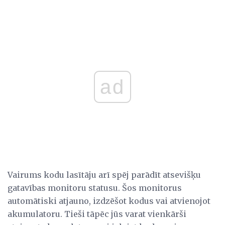
ad
Vairums kodu lasītāju arī spēj parādīt atsevišķu
gatavības monitoru statusu. Šos monitorus
automātiski atjauno, izdzēšot kodus vai atvienojot
akumulatoru. Tieši tāpēc jūs varat vienkārši