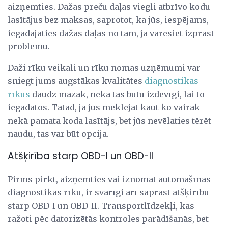
aizņemties. Dažas preču daļas viegli atbrīvo kodu
lasītājus bez maksas, saprotot, ka jūs, iespējams,
iegādājaties dažas daļas no tām, ja varēsiet izprast
problēmu.
Daži rīku veikali un rīku nomas uzņēmumi var
sniegt jums augstākas kvalitātes
diagnostikas
rīkus
daudz mazāk, nekā tas būtu izdevīgi, lai to
iegādātos. Tātad, ja jūs meklējat kaut ko vairāk
nekā pamata koda lasītājs, bet jūs nevēlaties tērēt
naudu, tas var būt opcija.
Atšķirība starp OBD-I un OBD-II
Pirms pirkt, aizņemties vai iznomāt automašīnas
diagnostikas rīku, ir svarīgi arī saprast atšķirību
starp OBD-I un OBD-II. Transportlīdzekļi, kas
ražoti pēc datorizētās kontroles parādīšanās, bet