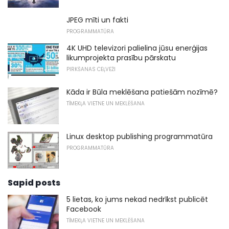
JPEG mīti un fakti
PROGRAMMATŪRA
4K UHD televizori palielina jūsu enerģijas
likumprojekta prasību pārskatu
PIRKŠANAS CEĻVEŽI
Kāda ir Būla meklēšana patiešām nozīmē?
TĪMEKĻA VIETNE UN MEKLĒŠANA
Linux desktop publishing programmatūra
PROGRAMMATŪRA
Sapid posts
5 lietas, ko jums nekad nedrīkst publicēt
Facebook
TĪMEKĻA VIETNE UN MEKLĒŠANA