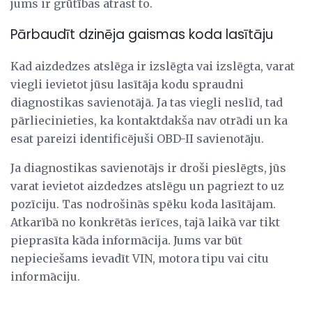
jums ir grūtības atrast to.
Pārbaudīt dzinēja gaismas koda lasītāju
Kad aizdedzes atslēga ir izslēgta vai izslēgta, varat
viegli ievietot jūsu lasītāja kodu spraudni
diagnostikas savienotājā. Ja tas viegli neslīd, tad
pārliecinieties, ka kontaktdakša nav otrādi un ka
esat pareizi identificējuši OBD-II savienotāju.
Ja diagnostikas savienotājs ir droši pieslēgts, jūs
varat ievietot aizdedzes atslēgu un pagriezt to uz
pozīciju. Tas nodrošinās spēku koda lasītājam.
Atkarībā no konkrētās ierīces, tajā laikā var tikt
pieprasīta kāda informācija. Jums var būt
nepieciešams ievadīt VIN, motora tipu vai citu
informāciju.