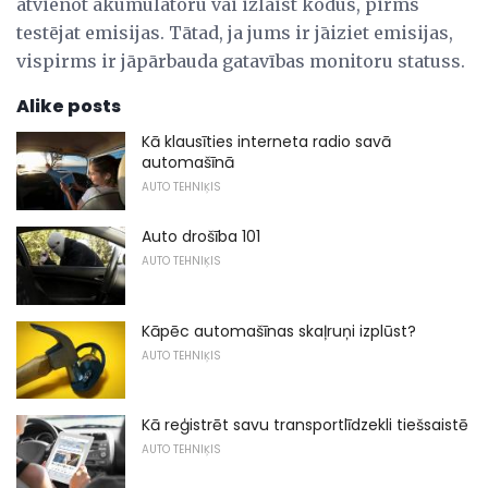
atvienot akumulatoru vai izlaist kodus, pirms
testējat emisijas. Tātad, ja jums ir jāiziet emisijas,
vispirms ir jāpārbauda gatavības monitoru statuss.
Alike posts
Kā klausīties interneta radio savā
automašīnā
AUTO TEHNIĶIS
Auto drošība 101
AUTO TEHNIĶIS
Kāpēc automašīnas skaļruņi izplūst?
AUTO TEHNIĶIS
Kā reģistrēt savu transportlīdzekli tiešsaistē
AUTO TEHNIĶIS