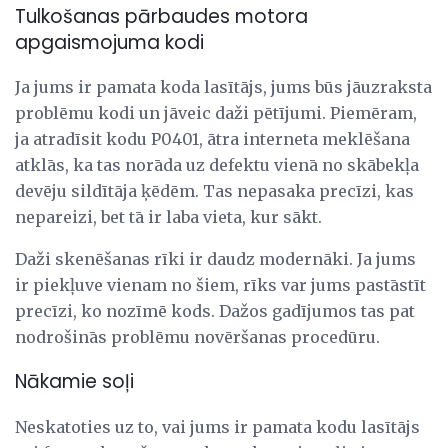
Tulkošanas pārbaudes motora
apgaismojuma kodi
Ja jums ir pamata koda lasītājs, jums būs jāuzraksta
problēmu kodi un jāveic daži pētījumi. Piemēram,
ja atradīsit kodu P0401, ātra interneta meklēšana
atklās, ka tas norāda uz defektu vienā no skābekļa
devēju sildītāja ķēdēm. Tas nepasaka precīzi, kas
nepareizi, bet tā ir laba vieta, kur sākt.
Daži skenēšanas rīki ir daudz modernāki. Ja jums
ir piekļuve vienam no šiem, rīks var jums pastāstīt
precīzi, ko nozīmē kods. Dažos gadījumos tas pat
nodrošinās problēmu novēršanas procedūru.
Nākamie soļi
Neskatoties uz to, vai jums ir pamata kodu lasītājs