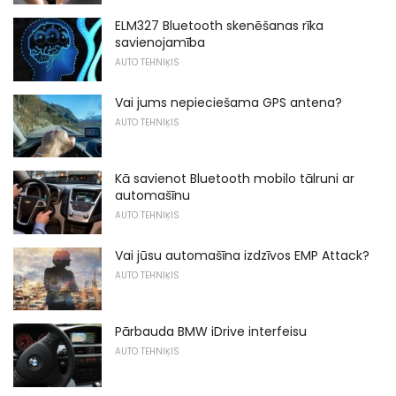
ELM327 Bluetooth skenēšanas rīka
savienojamība
AUTO TEHNIĶIS
Vai jums nepieciešama GPS antena?
AUTO TEHNIĶIS
Kā savienot Bluetooth mobilo tālruni ar
automašīnu
AUTO TEHNIĶIS
Vai jūsu automašīna izdzīvos EMP Attack?
AUTO TEHNIĶIS
Pārbauda BMW iDrive interfeisu
AUTO TEHNIĶIS