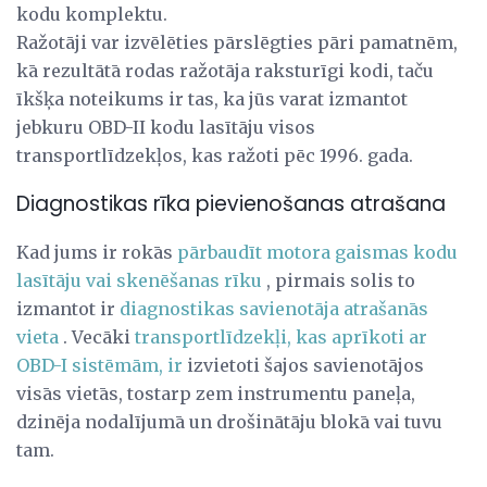
kodu komplektu.
Ražotāji var izvēlēties pārslēgties pāri pamatnēm,
kā rezultātā rodas ražotāja raksturīgi kodi, taču
īkšķa noteikums ir tas, ka jūs varat izmantot
jebkuru OBD-II kodu lasītāju visos
transportlīdzekļos, kas ražoti pēc 1996. gada.
Diagnostikas rīka pievienošanas atrašana
Kad jums ir rokās
pārbaudīt motora gaismas kodu
lasītāju vai skenēšanas rīku
, pirmais solis to
izmantot ir
diagnostikas savienotāja atrašanās
vieta
. Vecāki
transportlīdzekļi, kas aprīkoti ar
OBD-I sistēmām, ir
izvietoti šajos savienotājos
visās vietās, tostarp zem instrumentu paneļa,
dzinēja nodalījumā un drošinātāju blokā vai tuvu
tam.