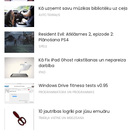
Kā uzņemt savu mūzikas bibliotēku uz ceļa
AUTO TEHNIĶIS
Resident Evil: Atklāsmes 2, epizode 2:
Plānošana PS4
SPĒLE
Kā Fix iPad Ghost rakstīšanas un nepareiza
darbība
IPAD
Windows Drive fitnesa tests v0.95
PROGRAMMATŪRA UN PROGRAMMAS
10 jautrības logrīki par jūsu emuāru
TĪMEKĻA VIETNE UN MEKLĒŠANA