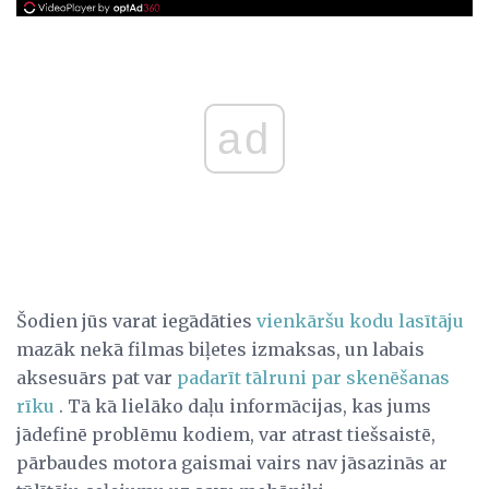
ad
Šodien jūs varat iegādāties
vienkāršu kodu lasītāju
mazāk nekā filmas biļetes izmaksas, un labais
aksesuārs pat var
padarīt tālruni par skenēšanas
rīku
. Tā kā lielāko daļu informācijas, kas jums
jādefinē problēmu kodiem, var atrast tiešsaistē,
pārbaudes motora gaismai vairs nav jāsazinās ar