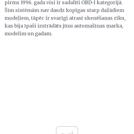
pirms 1996. gada visi ir sadalīti OBD-I kategorijā.
Šīm sistēmām nav daudz kopīgas starp dažādiem
modeļiem, tāpēc ir svarīgi atrast skenēšanas rīku,
kas bija īpaši izstrādāts jūsu automašīnas marka,
modelim un gadam.