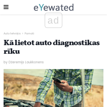
ad
Auto tehniķis
Pamati
Kā lietot auto diagnostikas
rīku
by Džeremijs Laukkonens