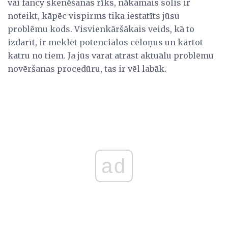
vai fancy skenēšanas rīks, nākamais solis ir
noteikt, kāpēc vispirms tika iestatīts jūsu
problēmu kods. Visvienkāršākais veids, kā to
izdarīt, ir meklēt potenciālos cēloņus un kārtot
katru no tiem. Ja jūs varat atrast aktuālu problēmu
novēršanas procedūru, tas ir vēl labāk.
ad