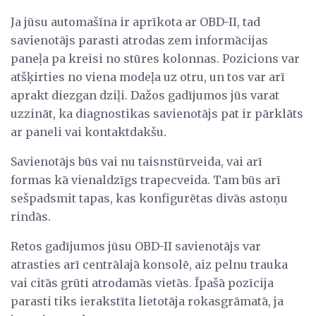
Ja jūsu automašīna ir aprīkota ar OBD-II, tad
savienotājs parasti atrodas zem informācijas
paneļa pa kreisi no stūres kolonnas. Pozicions var
atšķirties no viena modeļa uz otru, un tos var arī
aprakt diezgan dziļi. Dažos gadījumos jūs varat
uzzināt, ka diagnostikas savienotājs pat ir pārklāts
ar paneli vai kontaktdakšu.
Savienotājs būs vai nu taisnstūrveida, vai arī
formas kā vienaldzīgs trapecveida. Tam būs arī
sešpadsmit tapas, kas konfigurētas divās astoņu
rindās.
Retos gadījumos jūsu OBD-II savienotājs var
atrasties arī centrālajā konsolē, aiz pelnu trauka
vai citās grūti atrodamās vietās. Īpašā pozīcija
parasti tiks ierakstīta lietotāja rokasgrāmatā, ja