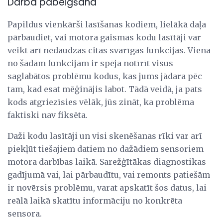
Darba pabeigšana
Papildus vienkārši lasīšanas kodiem, lielākā daļa
pārbaudiet, vai motora gaismas kodu lasītāji var
veikt arī nedaudzas citas svarīgas funkcijas. Viena
no šādām funkcijām ir spēja notīrīt visus
saglabātos problēmu kodus, kas jums jādara pēc
tam, kad esat mēģinājis labot. Tādā veidā, ja pats
kods atgriezīsies vēlāk, jūs zināt, ka problēma
faktiski nav fiksēta.
Daži kodu lasītāji un visi skenēšanas rīki var arī
piekļūt tiešajiem datiem no dažādiem sensoriem
motora darbības laikā. Sarežģītākas diagnostikas
gadījumā vai, lai pārbaudītu, vai remonts patiešām
ir novērsis problēmu, varat apskatīt šos datus, lai
reālā laikā skatītu informāciju no konkrēta
sensora.