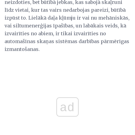
neizdoties, bet būtībā jebkas, kas sabojā skaļruni
līdz vietai, kur tas vairs nedarbojas pareizi, būtībā
izpūst to. Lielākā daļa kļūmju ir vai nu mehāniskās,
vai siltumenerģijas īpašības, un labākais veids, kā
izvairīties no abiem, ir tikai izvairīties no
automašīnas skaņas sistēmas darbības pārmērīgas
izmantošanas.
ad