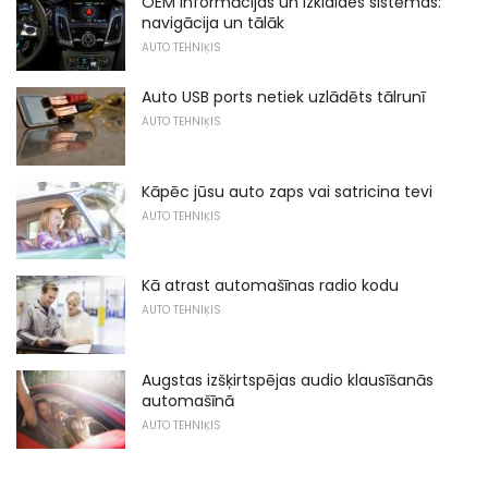
OEM informācijas un izklaides sistēmas:
navigācija un tālāk
AUTO TEHNIĶIS
Auto USB ports netiek uzlādēts tālrunī
AUTO TEHNIĶIS
Kāpēc jūsu auto zaps vai satricina tevi
AUTO TEHNIĶIS
Kā atrast automašīnas radio kodu
AUTO TEHNIĶIS
Augstas izšķirtspējas audio klausīšanās
automašīnā
AUTO TEHNIĶIS