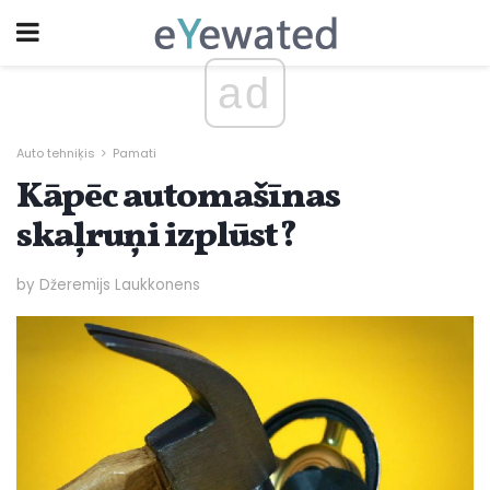
ad
Auto tehniķis
Pamati
Kāpēc automašīnas
skaļruņi izplūst?
by Džeremijs Laukkonens