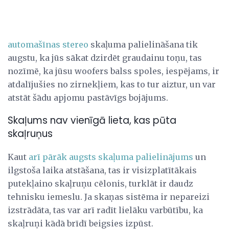
automašīnas stereo
skaļuma palielināšana tik
augstu, ka jūs sākat dzirdēt graudainu toņu, tas
nozīmē, ka jūsu woofers balss spoles, iespējams, ir
atdalījušies no zirnekļiem, kas to tur aiztur, un var
atstāt šādu apjomu pastāvīgs bojājums.
Skaļums nav vienīgā lieta, kas pūta
skaļruņus
Kaut
arī pārāk augsts skaļuma palielinājums
un
ilgstoša laika atstāšana, tas ir visizplatītākais
putekļaino skaļruņu cēlonis, turklāt ir daudz
tehnisku iemeslu. Ja skaņas sistēma ir nepareizi
izstrādāta, tas var arī radīt lielāku varbūtību, ka
skaļruņi kādā brīdī beigsies izpūst.