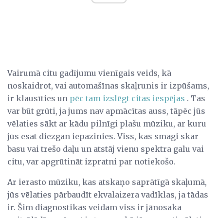
Vairumā citu gadījumu vienīgais veids, kā
noskaidrot, vai automašīnas skaļrunis ir izpūšams,
ir klausīties un
pēc tam izslēgt citas iespējas
. Tas
var būt grūti, ja jums nav apmācītas auss, tāpēc jūs
vēlaties sākt ar kādu pilnīgi plašu mūziku, ar kuru
jūs esat diezgan iepazinies. Viss, kas smagi skar
basu vai trešo daļu un atstāj vienu spektra galu vai
citu, var apgrūtināt izpratni par notiekošo.
Ar ierasto mūziku, kas atskaņo saprātīgā skaļumā,
jūs vēlaties pārbaudīt ekvalaizera vadīklas, ja tādas
ir. Šim diagnostikas veidam viss ir jānosaka