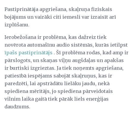
Pastiprinātāja apgriešana, skaļruņa fiziskais
bojājums un vairāki citi iemesli var izraisīt arī
izplūšanu.
Ierobežošana ir problēma, kas dažreiz tiek
novērota automašīnu audio sistēmās, kurās ietilpst
īpašs pastiprinātājs
. Šī problēma rodas, kad amp ir
pārslogots, un skaņas viļņu augšdaļas un apakšas
ir burtiski izgrieztas. Ja tiek noņemts apgriešana,
patiesībā iespējams sabojāt skaļruņus, kas ir
paredzēti, lai apstrādātu lielāku jaudu, nekā
spiediena mērītājs, jo spiediena pārveidotais
vilnim laika gaitā tiek pārāk liels enerģijas
daudzums.