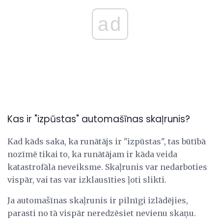
ad
Kas ir "izpūstas" automašīnas skaļrunis?
Kad kāds saka, ka runātājs ir "izpūstas", tas būtībā
nozīmē tikai to, ka runātājam ir kāda veida
katastrofāla neveiksme. Skaļrunis var nedarboties
vispār, vai tas var izklausīties ļoti slikti.
Ja automašīnas skaļrunis ir pilnīgi izlādējies,
parasti no tā vispār neredzēsiet nevienu skaņu.