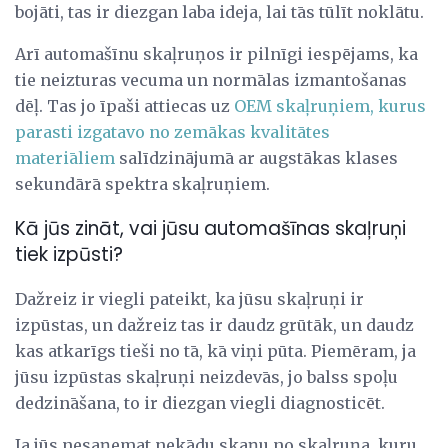
bojāti, tas ir diezgan laba ideja, lai tās tūlīt noklātu.
Arī automašīnu skaļruņos ir pilnīgi iespējams, ka
tie neizturas vecuma un normālas izmantošanas
dēļ. Tas jo īpaši attiecas uz
OEM skaļruņiem, kurus
parasti izgatavo no zemākas kvalitātes
materiāliem
salīdzinājumā ar augstākas klases
sekundārā spektra skaļruņiem.
Kā jūs zināt, vai jūsu automašīnas skaļruņi
tiek izpūsti?
Dažreiz ir viegli pateikt, ka jūsu skaļruņi ir
izpūstas, un dažreiz tas ir daudz grūtāk, un daudz
kas atkarīgs tieši no tā, kā viņi pūta. Piemēram, ja
jūsu izpūstas skaļruņi neizdevās, jo balss spoļu
dedzināšana, to ir diezgan viegli diagnosticēt.
Ja jūs nesaņemat nekādu skaņu no skaļruņa, kuru,