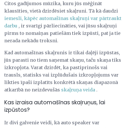
Citos gadījumos mūzika, kuru jūs mēģināt
klausīties, vietā dzirdēsiet skaļruni. Tā kā daudzi
iemesli, kāpēc automašīnas skaļruņi var pārtraukt
darbu
, ir svarīgi pārliecināties, vai jūsu skaļruņi
pirms to nomaiņas patiešām tiek izpūsti, pat ja tie
nerada nekādu troksni.
Kad automašīnas skaļrunis ir tikai daļēji izpūstas,
jūs parasti no tiem saņemat skaņu, taču skaņa tiks
izkropļota. Varat dzirdēt, ka pastiprinošs vai
trausls, statisks vai izplūdušais izkropļojums var
likties īpaši izplatīts konkrētā skaņas diapazonā
atkarībā no neizdevušās
skaļruņa veida
.
Kas izraisa automašīnas skaļruņus, lai
izpūstos?
Ir divi galvenie veidi, kā auto speaker var