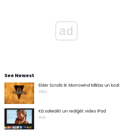
ad
See Newest
Elder Scrolls III: Morrowind Mīklas un kodi
SPĒLE
Kā saliedēt un rediģēt video iPad
IPAD