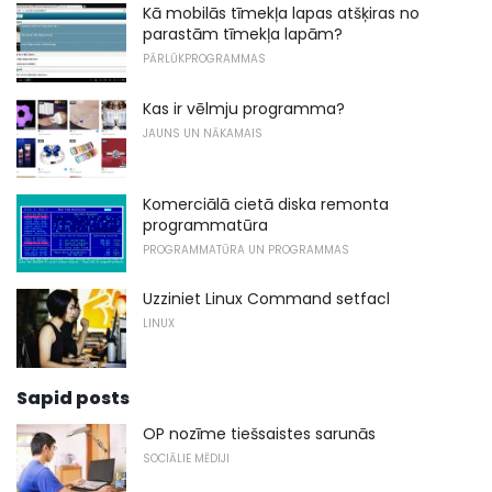
Kā mobilās tīmekļa lapas atšķiras no
parastām tīmekļa lapām?
PĀRLŪKPROGRAMMAS
Kas ir vēlmju programma?
JAUNS UN NĀKAMAIS
Komerciālā cietā diska remonta
programmatūra
PROGRAMMATŪRA UN PROGRAMMAS
Uzziniet Linux Command setfacl
LINUX
Sapid posts
OP nozīme tiešsaistes sarunās
SOCIĀLIE MĒDIJI