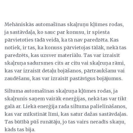
Mehāniskās automašīnas skaļruņu kļūmes rodas,
ja sastāvdaļa, ko sauc par konusu, ir spiesta
pārvietoties tādā veidā, ka tā nav paredzēta. Kas
notiek, ir tas, ka konuss pārvietojas tālāk, nekā tas
paredzēts, kas uzsver materiālu. Tas var izraisīt
skaļruņa sadursmes cits ar citu vai skaļruņa rāmi,
kas var izraisīt detaļu bojāšanos, pārtraukšanu vai
zaudēšanu, kas var izraisīt pastāvīgus bojājumus.
Siltuma automašīnas skaļruņa kļūmes rodas, ja
skaļrunis saņem vairāk enerģijas, nekā tas var tikt
galā ar. Liekā enerģija rada siltuma palielināšanos,
kas var mīkstināt līmi, kas satur dažas sastāvdaļas.
Tas būtībā pūš runātāju, jo tas vairs neradīs skaņu,
kāds tas bija.