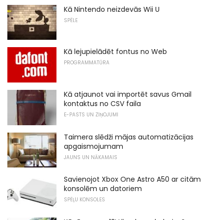
Kā Nintendo neizdevās Wii U
SPĒLE
Kā lejupielādēt fontus no Web
PROGRAMMATŪRA
Kā atjaunot vai importēt savus Gmail
kontaktus no CSV faila
E-PASTS UN ZIŅOJUMI
Taimera slēdži mājas automatizācijas
apgaismojumam
JAUNS UN NĀKAMAIS
Savienojot Xbox One Astro A50 ar citām
konsolēm un datoriem
SPĒĻU KONSOLES