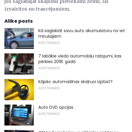
jūs saglabājat skaļumu pietiekami zemu, lai
izvairītos no traucējumiem.
Alike posts
Kā saglabāt savu auto akumulatoru no iet
mirušajiem
AUTO TEHNIĶIS
7 labākie viedo automobiļu ražojumi, kas
pērkies 2018. gadā
AUTO TEHNIĶIS
Kāpēc automašīnas skaļruņi izplūst?
AUTO TEHNIĶIS
Auto DVD opcijas
AUTO TEHNIĶIS