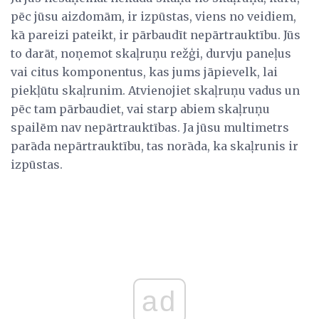
pēc jūsu aizdomām, ir izpūstas, viens no veidiem,
kā pareizi pateikt, ir pārbaudīt nepārtrauktību. Jūs
to darāt, noņemot skaļruņu režģi, durvju paneļus
vai citus komponentus, kas jums jāpievelk, lai
piekļūtu skaļrunim. Atvienojiet skaļruņu vadus un
pēc tam pārbaudiet, vai starp abiem skaļruņu
spailēm nav nepārtrauktības. Ja jūsu multimetrs
parāda nepārtrauktību, tas norāda, ka skaļrunis ir
izpūstas.
ad