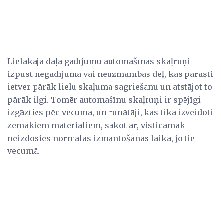
Lielākajā daļā gadījumu automašīnas skaļruņi
izpūst negadījuma vai neuzmanības dēļ, kas parasti
ietver pārāk lielu skaļuma sagriešanu un atstājot to
pārāk ilgi. Tomēr automašīnu skaļruņi ir spējīgi
izgāzties pēc vecuma, un runātāji, kas tika izveidoti
zemākiem materiāliem, sākot ar, visticamāk
neizdosies normālas izmantošanas laikā, jo tie
vecumā.