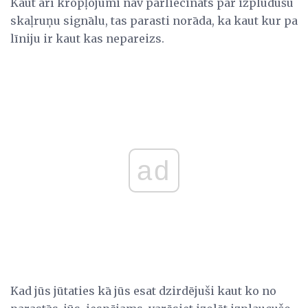
Kaut arī kropļojumi nav pārliecināts par izplūdušu
skaļruņu signālu, tas parasti norāda, ka kaut kur pa
līniju ir kaut kas nepareizs.
ad
Kad jūs jūtaties kā jūs esat dzirdējuši kaut ko no