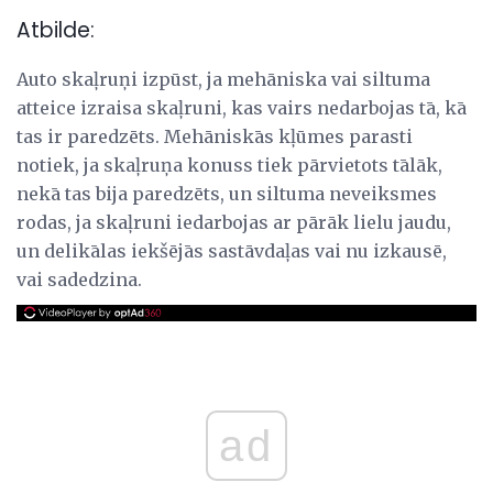
Atbilde:
Auto skaļruņi izpūst, ja mehāniska vai siltuma
atteice izraisa skaļruni, kas vairs nedarbojas tā, kā
tas ir paredzēts. Mehāniskās kļūmes parasti
notiek, ja skaļruņa konuss tiek pārvietots tālāk,
nekā tas bija paredzēts, un siltuma neveiksmes
rodas, ja skaļruni iedarbojas ar pārāk lielu jaudu,
un delikālas iekšējās sastāvdaļas vai nu izkausē,
vai sadedzina.
ad