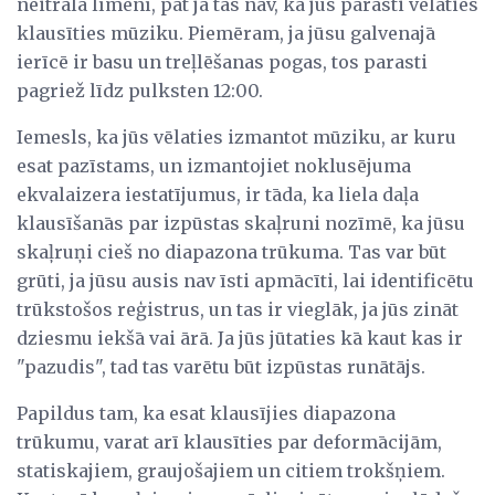
neitrālā līmenī, pat ja tas nav, kā jūs parasti vēlaties
klausīties mūziku. Piemēram, ja jūsu galvenajā
ierīcē ir basu un treļlēšanas pogas, tos parasti
pagriež līdz pulksten 12:00.
Iemesls, ka jūs vēlaties izmantot mūziku, ar kuru
esat pazīstams, un izmantojiet noklusējuma
ekvalaizera iestatījumus, ir tāda, ka liela daļa
klausīšanās par izpūstas skaļruni nozīmē, ka jūsu
skaļruņi cieš no diapazona trūkuma. Tas var būt
grūti, ja jūsu ausis nav īsti apmācīti, lai identificētu
trūkstošos reģistrus, un tas ir vieglāk, ja jūs zināt
dziesmu iekšā vai ārā. Ja jūs jūtaties kā kaut kas ir
"pazudis", tad tas varētu būt izpūstas runātājs.
Papildus tam, ka esat klausījies diapazona
trūkumu, varat arī klausīties par deformācijām,
statiskajiem, graujošajiem un citiem trokšņiem.