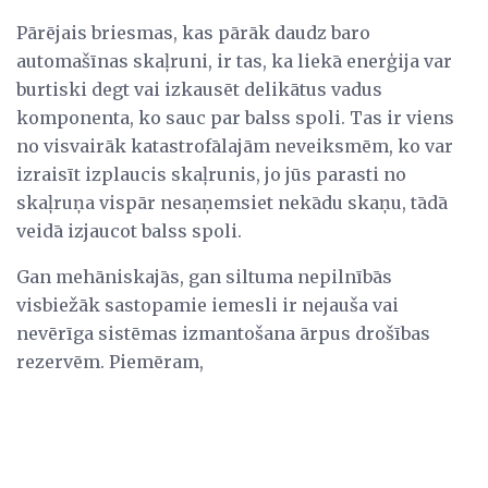
Pārējais briesmas, kas pārāk daudz baro
automašīnas skaļruni, ir tas, ka liekā enerģija var
burtiski degt vai izkausēt delikātus vadus
komponenta, ko sauc par balss spoli. Tas ir viens
no visvairāk katastrofālajām neveiksmēm, ko var
izraisīt izplaucis skaļrunis, jo jūs parasti no
skaļruņa vispār nesaņemsiet nekādu skaņu, tādā
veidā izjaucot balss spoli.
Gan mehāniskajās, gan siltuma nepilnībās
visbiežāk sastopamie iemesli ir nejauša vai
nevērīga sistēmas izmantošana ārpus drošības
rezervēm. Piemēram,