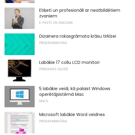
Etiķeti un profesionāli ar neatbildētiem
zvaniem
E-PASTS UN ZIŅOJUMI
Dizainera rokasgrāmata krāsu tirkīzei
PROGRAMMATŪRA
Labākie 17 collu LCD monitori
PIRKŠANAS CEĻVEŽI
5 labākie veidi, kā palaist Windows
operētājsistēmā Mac
MACS
Microsoft labākie Word veidnes
PROGRAMMATŪRA