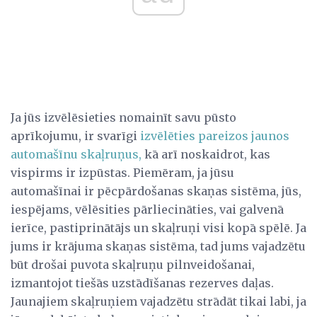
Ja jūs izvēlēsieties nomainīt savu pūsto
aprīkojumu, ir svarīgi
izvēlēties pareizos jaunos
automašīnu skaļruņus,
kā arī noskaidrot, kas
vispirms ir izpūstas. Piemēram, ja jūsu
automašīnai ir pēcpārdošanas skaņas sistēma, jūs,
iespējams, vēlēsities pārliecināties, vai galvenā
ierīce, pastiprinātājs un skaļruņi visi kopā spēlē. Ja
jums ir krājuma skaņas sistēma, tad jums vajadzētu
būt drošai puvota skaļruņu pilnveidošanai,
izmantojot tiešās uzstādīšanas rezerves daļas.
Jaunajiem skaļruņiem vajadzētu strādāt tikai labi, ja