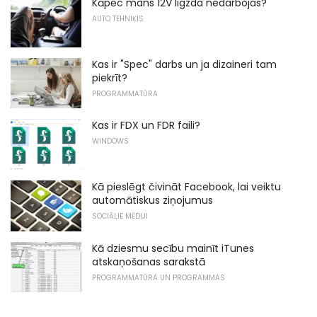
Kāpēc mans 12V ligzda nedarbojas?
AUTO TEHNIĶIS
Kas ir "Spec" darbs un ja dizaineri tam
piekrīt?
PROGRAMMATŪRA
Kas ir FDX un FDR faili?
WINDOWS
Kā pieslēgt čivināt Facebook, lai veiktu
automātiskus ziņojumus
SOCIĀLIE MĒDIJI
Kā dziesmu secību mainīt iTunes
atskaņošanas sarakstā
PROGRAMMATŪRA UN PROGRAMMAS