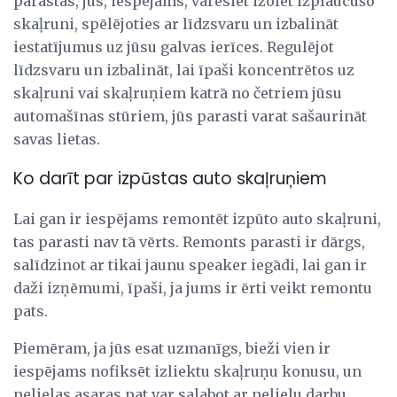
parastās, jūs, iespējams, varēsiet izolēt izplaucušo
skaļruni, spēlējoties ar līdzsvaru un izbalināt
iestatījumus uz jūsu galvas ierīces. Regulējot
līdzsvaru un izbalināt, lai īpaši koncentrētos uz
skaļruni vai skaļruņiem katrā no četriem jūsu
automašīnas stūriem, jūs parasti varat sašaurināt
savas lietas.
Ko darīt par izpūstas auto skaļruņiem
Lai gan ir iespējams remontēt izpūto auto skaļruni,
tas parasti nav tā vērts. Remonts parasti ir dārgs,
salīdzinot ar tikai jaunu speaker iegādi, lai gan ir
daži izņēmumi, īpaši, ja jums ir ērti veikt remontu
pats.
Piemēram, ja jūs esat uzmanīgs, bieži vien ir
iespējams nofiksēt izliektu skaļruņu konusu, un
nelielas asaras pat var salabot ar nelielu darbu.