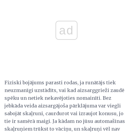
ad
Fiziski bojājums parasti rodas, ja runātājs tiek
neuzmanīgi uzstādīts, vai kad aizsarggrieži zaudē
spēku un netiek nekavējoties nomainīti. Bez
jebkāda veida aizsargājoša pārklājuma var viegli
sabojāt skaļruni, caurdurot vai izraujot konusu, jo
tie ir samērā maigi. Ja kādam no jūsu automašīnas
skaļruņiem trūkst to vāciņu, un skaļruņi vēl nav