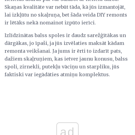
Skaņas kvalitāte var nebūt tāda, kā jūs izmantojāt,
lai izkļūtu no skaļruņa, bet šāda veida DIY remonts
ir lētāks nekā nomainot izpūto ierīci.
Izlīdzinātas balss spoles ir daudz sarežģītākas un
dārgākas, jo īpaši, ja jūs izvēlaties maksāt kādam
remonta veikšanai. Ja jums ir ērti to izdarīt pats,
dažiem skaļruņiem, kas ietver jaunu konusu, balss
spoli, zirnekli, putekļu vāciņu un starpliku, jūs
faktiski var iegādāties atmiņu komplektus.
ad