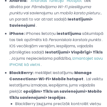
Android:
"
Androids" funkcija
"
Hotspot"
tiek
dēvēta par
Pārnēsājamo Wi-Fi pieslēguma
punktu
vai savienojumu
un mobilo karsto pieturu
,
un parasti to var atrast sadaļā
Iestatījumi>
Savienojumi
.
iPhone:
iPhones lietotņu
iestatījumu
sākumlapā
tas tiek apzīmēts kā
Personiskais karstais punkts
.
IOS vecākajām versijām, iespējams, vajadzēs
pārslēgties sadaļā
Iestatījumi> Vispārīgi> Tīkls
. Ja jums nepieciešama palīdzība,
izmantojiet savu
IPHONE kā vietni
.
BlackBerry:
meklējiet iestatījumu
Manage
Connections> Wi-Fi> Mobile hotspot
. Lai veiktu
iestatījumu izmaiņas, iespējams, jums vajadzēs
piekļūt
opcijām> Tīkls un savienojumi> Mobilo
tīklu savienojumi> Iespējas
.
BlackBerry ļauj jums precīzāk kontrolēt vietņu