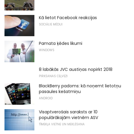
Kā lietot Facebook reakcijas
SOCIĀLIE MĒDIJI
Pamata ķēdes likumi
WINDOWS
8 labākās JVC austiņas nopirkt 2018
PIRKŠANAS CEĻVEŽI
BlackBerry padoms: kā noņemt lietotņu
pasaules kešatmiņu
ANDROID
Visaptverošais saraksts ar 10
populārākajām vietnēm ASV
TĪMEKĻA VIETNE UN MEKLĒŠANA