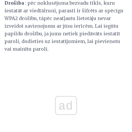
Drošība
: pēc noklusējuma bezvadu tīkls, kuru
iestatāt ar viedtālruni, parasti ir šifrēts ar spēcīgu
WPA2 drošību, tāpēc neatļautu lietotāju nevar
izveidot savienojumu ar jūsu ierīcēm. Lai iegūtu
papildu drošību, ja jums netiek piedāvāts iestatīt
paroli, dodieties uz iestatījumiem, lai pievienotu
vai mainītu paroli.
ad