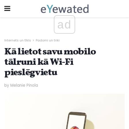
ad
Internets un tīkls
Padomi un triki
Kā lietot savu mobilo
tālruni kā Wi-Fi
pieslēgvietu
by Melanie Pinola