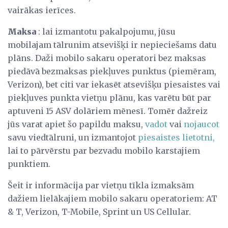
vairākas ierīces.
Maksa
: lai izmantotu pakalpojumu, jūsu
mobilajam tālrunim atsevišķi ir nepieciešams datu
plāns. Daži mobilo sakaru operatori bez maksas
piedāvā bezmaksas piekļuves punktus (piemēram,
Verizon), bet citi var iekasēt atsevišķu piesaistes vai
piekļuves punkta vietņu plānu, kas varētu būt par
aptuveni 15 ASV dolāriem mēnesī. Tomēr dažreiz
jūs varat apiet šo papildu maksu,
vadot
vai
nojaucot
savu viedtālruni, un izmantojot
piesaistes lietotni,
lai to pārvērstu par bezvadu mobilo karstajiem
punktiem.
Šeit ir informācija par vietņu tīkla izmaksām
dažiem lielākajiem mobilo sakaru operatoriem: AT
& T, Verizon, T-Mobile, Sprint un US Cellular.