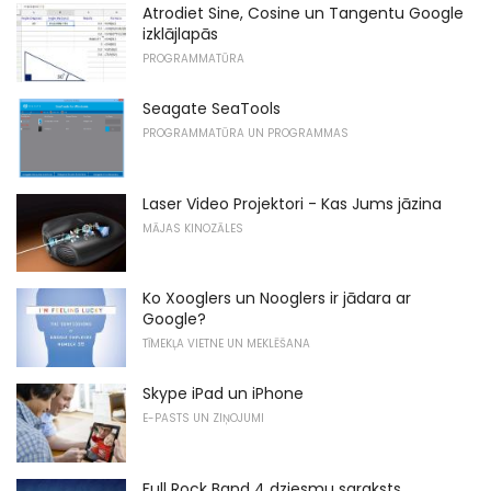
Atrodiet Sine, Cosine un Tangentu Google
izklājlapās
PROGRAMMATŪRA
Seagate SeaTools
PROGRAMMATŪRA UN PROGRAMMAS
Laser Video Projektori - Kas Jums jāzina
MĀJAS KINOZĀLES
Ko Xooglers un Nooglers ir jādara ar
Google?
TĪMEKĻA VIETNE UN MEKLĒŠANA
Skype iPad un iPhone
E-PASTS UN ZIŅOJUMI
Full Rock Band 4 dziesmu saraksts