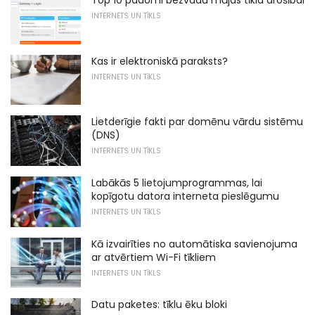
INTERNETS UN TĪKLS
Kas ir elektroniskā paraksts?
INTERNETS UN TĪKLS
Lietderīgie fakti par domēnu vārdu sistēmu
(DNS)
INTERNETS UN TĪKLS
Labākās 5 lietojumprogrammas, lai
kopīgotu datora interneta pieslēgumu
INTERNETS UN TĪKLS
Kā izvairīties no automātiska savienojuma
ar atvērtiem Wi-Fi tīkliem
INTERNETS UN TĪKLS
Datu paketes: tīklu ēku bloki