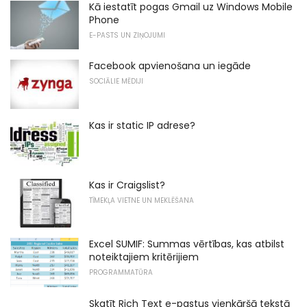
Kā iestatīt pogas Gmail uz Windows Mobile
Phone
E-PASTS UN ZIŅOJUMI
Facebook apvienošana un iegāde
SOCIĀLIE MĒDIJI
Kas ir static IP adrese?
Kas ir Craigslist?
TĪMEKĻA VIETNE UN MEKLĒŠANA
Excel SUMIF: Summas vērtības, kas atbilst
noteiktajiem kritērijiem
PROGRAMMATŪRA
Skatīt Rich Text e-pastus vienkāršā tekstā