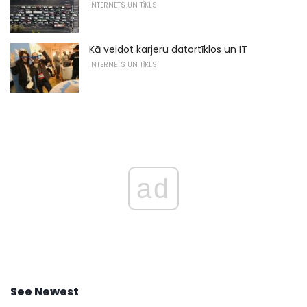
INTERNETS UN TĪKLS
Kā veidot karjeru datortīklos un IT
INTERNETS UN TĪKLS
ad
See Newest