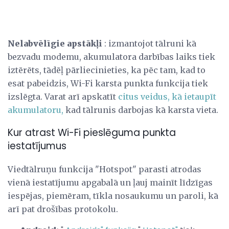
Nelabvēlīgie apstākļi
: izmantojot tālruni kā
bezvadu modemu, akumulatora darbības laiks tiek
iztērēts, tādēļ pārliecinieties, ka pēc tam, kad to
esat pabeidzis, Wi-Fi karsta punkta funkcija tiek
izslēgta. Varat arī apskatīt
citus veidus, kā ietaupīt
akumulatoru,
kad tālrunis darbojas kā karsta vieta.
Kur atrast Wi-Fi pieslēguma punkta
iestatījumus
Viedtālruņu funkcija "Hotspot" parasti atrodas
vienā iestatījumu apgabalā un ļauj mainīt līdzīgas
iespējas, piemēram, tīkla nosaukumu un paroli, kā
arī pat drošības protokolu.