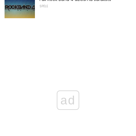
SPĒLE
ad