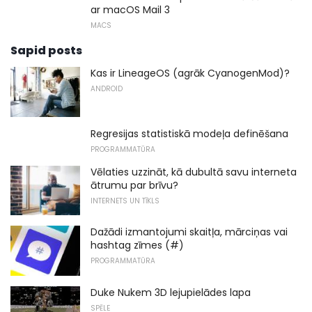
ar macOS Mail 3
MACS
Sapid posts
Kas ir LineageOS (agrāk CyanogenMod)?
ANDROID
Regresijas statistiskā modeļa definēšana
PROGRAMMATŪRA
Vēlaties uzzināt, kā dubultā savu interneta
ātrumu par brīvu?
INTERNETS UN TĪKLS
Dažādi izmantojumi skaitļa, mārciņas vai
hashtag zīmes (#)
PROGRAMMATŪRA
Duke Nukem 3D lejupielādes lapa
SPĒLE