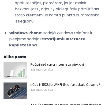
opciju iespējas, piemēram, ļaujot mainīt
bezvadu joslu, atļaut / aizliegt failu pārsūtīšanu
starp klientiem un karsta punkta automātisko
izslēgšanu.
Windows Phone:
sadaļā Windows telefons ir
pieejama sadaļa
Iestatījumi> Interneta
koplietošana
.
Alike posts
Paātriniet savu interneta piekļuvi
INTERNETS UN TĪKLS
Kāds ir 802.11b Wi-Fi tīkla faktiskais ātrums?
INTERNETS UN TĪKLS
Top 10 padomi bezvadu mājas tīkla drošībai