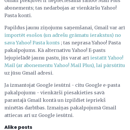
Gmail piekļuvei ir nepieciešama Yahoo! Mail Plus
abonements; tas nedarbojas ar vienkāršu Yahoo!
Pasta konti.
Papildus jaunu ziņojumu saņemšanai, Gmail var arī
importēt esošos (un adrešu grāmatu ierakstus) no
sava Yahoo!
Pasta konts
; tas neprasa Yahoo! Pasta
pakalpojums. Kā alternatīvu Yahoo! E-pasts
lejupielādē jaunu pastu, jūs varat arī
iestatīt Yahoo!
Mail (ar abonementu Yahoo! Mail Plus), lai pārsūtītu
uz jūsu Gmail adresi.
Ja izmantojat Google iesūtni - citu Google e-pasta
pakalpojumu - vienkārši piesakieties savā
parastajā Gmail kontā un izpildiet iepriekš
minētās darbības. Izmaiņas pakalpojumā Gmail
attiecas arī uz Google iesūtni.
Alike posts