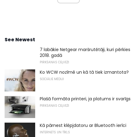
See Newest
7 labākie Netgear maršrutētāji, kuri pērkies
2018. gadā
PIRKŠANAS CEĻVEŽI
Ko WCW nozīmē un kā tā tiek izmantota?
SOCIĀLIE MĒDIJI
Plašā formāta printeri, ja platums ir svarīgs
PIRKŠANAS CEĻVEŽI
Kā pārnest klēpjdatoru ar Bluetooth ierīci
INTERNETS UN TĪKLS