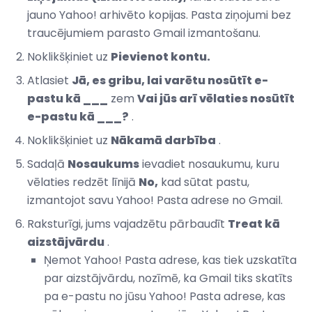
jauno Yahoo! arhivēto kopijas. Pasta ziņojumi bez
traucējumiem parasto Gmail izmantošanu.
Noklikšķiniet uz
Pievienot kontu.
Atlasiet
Jā, es gribu, lai varētu nosūtīt e-
pastu kā ___
zem
Vai jūs arī vēlaties nosūtīt
e-pastu kā ___?
.
Noklikšķiniet uz
Nākamā darbība
.
Sadaļā
Nosaukums
ievadiet nosaukumu, kuru
vēlaties redzēt līnijā
No,
kad sūtat pastu,
izmantojot savu Yahoo! Pasta adrese no Gmail.
Raksturīgi, jums vajadzētu pārbaudīt
Treat kā
aizstājvārdu
.
Ņemot Yahoo! Pasta adrese, kas tiek uzskatīta
par aizstājvārdu, nozīmē, ka Gmail tiks skatīts
pa e-pastu no jūsu Yahoo! Pasta adrese, kas