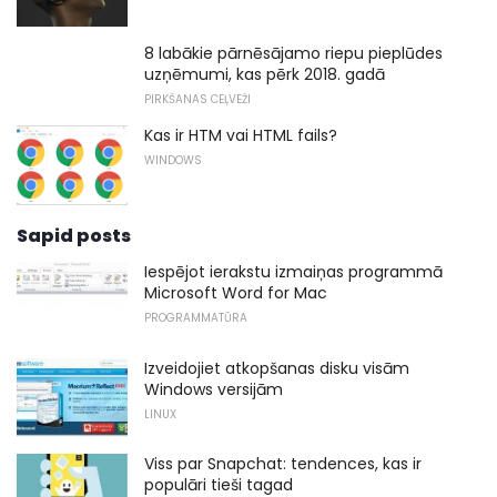
8 labākie pārnēsājamo riepu pieplūdes
uzņēmumi, kas pērk 2018. gadā
PIRKŠANAS CEĻVEŽI
Kas ir HTM vai HTML fails?
WINDOWS
Sapid posts
Iespējot ierakstu izmaiņas programmā
Microsoft Word for Mac
PROGRAMMATŪRA
Izveidojiet atkopšanas disku visām
Windows versijām
LINUX
Viss par Snapchat: tendences, kas ir
populāri tieši tagad