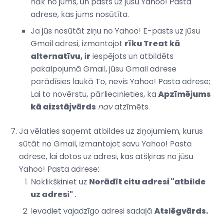
nāk no jums, un pasts uz jūsu Yahoo! Pasta
adrese, kas jums nosūtīta.
Ja jūs nosūtāt ziņu no Yahoo! E-pasts uz jūsu
Gmail adresi, izmantojot
rīku Treat kā
alternatīvu, ir
iespējots un atbildēts
pakalpojumā Gmail, jūsu Gmail adrese
parādīsies laukā To, nevis Yahoo! Pasta adrese;
Lai to novērstu, pārliecinieties, ka
Apzīmējums
kā aizstājvārds
nav
atzīmēts.
Ja vēlaties saņemt atbildes uz ziņojumiem, kurus
sūtāt no Gmail, izmantojot savu Yahoo! Pasta
adrese, lai dotos uz adresi, kas atšķiras no jūsu
Yahoo! Pasta adrese:
Noklikšķiniet uz
Norādīt citu adresi "atbilde
uz adresi"
.
Ievadiet vajadzīgo adresi sadaļā
Atslēgvārds.