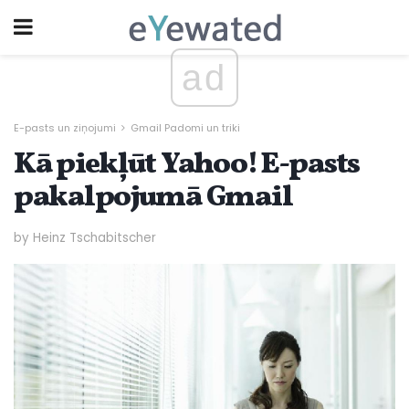
ad
E-pasts un ziņojumi
Gmail Padomi un triki
Kā piekļūt Yahoo! E-pasts
pakalpojumā Gmail
by Heinz Tschabitscher