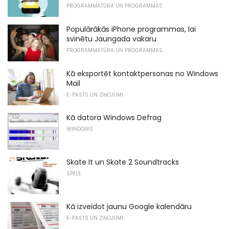
PROGRAMMATŪRA UN PROGRAMMAS
Populārākās iPhone programmas, lai
svinētu Jaungada vakaru
PROGRAMMATŪRA UN PROGRAMMAS
Kā eksportēt kontaktpersonas no Windows
Mail
E-PASTS UN ZIŅOJUMI
Kā datora Windows Defrag
WINDOWS
Skate It un Skate 2 Soundtracks
SPĒLE
Kā izveidot jaunu Google kalendāru
E-PASTS UN ZIŅOJUMI