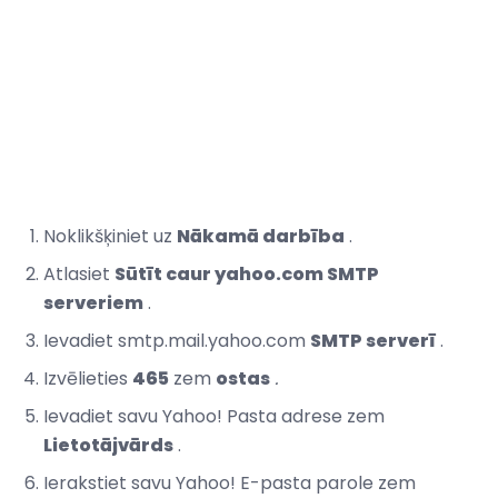
Noklikšķiniet uz
Nākamā darbība
.
Atlasiet
Sūtīt caur yahoo.com SMTP
serveriem
.
Ievadiet smtp.mail.yahoo.com
SMTP serverī
.
Izvēlieties
465
zem
ostas
.
Ievadiet savu Yahoo! Pasta adrese zem
Lietotājvārds
.
Ierakstiet savu Yahoo! E-pasta parole zem