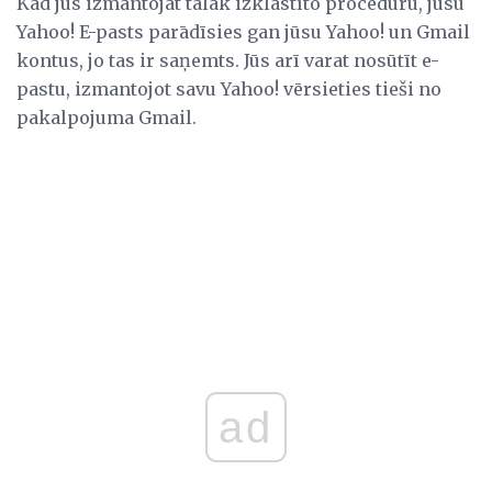
Kad jūs izmantojat tālāk izklāstīto procedūru, jūsu
Yahoo! E-pasts parādīsies gan jūsu Yahoo! un Gmail
kontus, jo tas ir saņemts. Jūs arī varat nosūtīt e-
pastu, izmantojot savu Yahoo! vērsieties tieši no
pakalpojuma Gmail.
ad