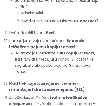
Ja vajadzīgā servera neparādās nolaižamajā
izvēlnē:
Atlasiet
Citi.
Ievadiet servera nosaukumu
POP serverī.
Izvēlieties
995
zem
Port.
Parasti jums vajadzētu pārbaudīt
Atstāt
ielādēto ziņojumu kopiju serverī
.
Ja
atstājat ielādēto ziņu kopiju serverī,
kas
nav
atzīmēts, jūsu Yahoo! E-pasts tiks
saglabāts tikai pakalpojumā Gmail, nevis
Yahoo !.
Kad tiek izgūts ziņojums, vienmēr
izmantojiet drošu savienojumu (SSL)
.
Ja vēlaties, atzīmējiet
iezīmju ienākošos
ziņojumus
un izvēlieties etiķeti, lai saņemtu e-