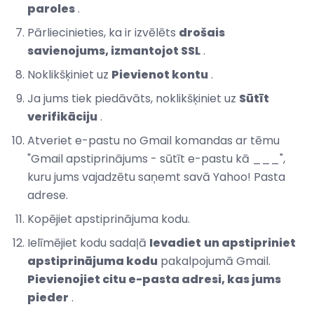
paroles
.
Pārliecinieties, ka ir izvēlēts
drošais
savienojums, izmantojot SSL
.
Noklikšķiniet uz
Pievienot kontu
.
Ja jums tiek piedāvāts, noklikšķiniet uz
Sūtīt
verifikāciju
.
Atveriet e-pastu no Gmail komandas ar tēmu
"Gmail apstiprinājums - sūtīt e-pastu kā ___",
kuru jums vajadzētu saņemt savā Yahoo! Pasta
adrese.
Kopējiet apstiprinājuma kodu.
Ielīmējiet kodu sadaļā
Ievadiet
un apstipriniet
apstiprinājuma kodu
pakalpojumā Gmail.
Pievienojiet citu e-pasta adresi, kas jums
pieder
.