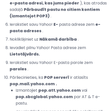
e-pasta adresi, kas jums pieder
), kas atrodas
sadaļā
Pārbaudīt pastu no citiem kontiem
(izmantojot POP3)
.
Ierakstiet savu Yahoo!
E-
pasta adrese zem
e-
pasta adreses
.
Noklikšķiniet uz
Nākamā darbība
.
Ievadiet pilnu Yahoo! Pasta adrese zem
Lietotājvārds.
Ierakstiet savu Yahoo! E-pasta parole zem
paroles
.
Pārliecinieties, ka
POP serverī
ir atlasīts
pop.mail.yahoo.com
.
Izmantojiet
pop.att.yahoo.com
vai
pop.sbcglobal.yahoo.com
par AT & T e-
pastu.