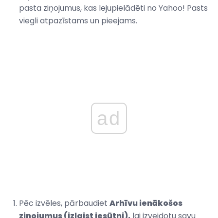
pasta ziņojumus, kas lejupielādēti no Yahoo! Pasts
viegli atpazīstams un pieejams.
ad
Pēc izvēles, pārbaudiet
Arhīvu ienākošos
ziņojumus (izlaist iesūtni),
lai izveidotu savu