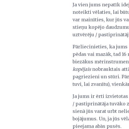
Ja vien jums nepatīk idej
noteikti vēlaties, lai b
var mainīties, kur jūs v
stieņu kopējo daudzumu.
uztvērēju / pastiprinātāj
Pārliecinieties, ka jums
pēdas vai mazāk, tad 16 
biezākus mērinstrumentus,
kopējais
nobrauktais attā
pagriezieni un stūri. Pā
tuvi, lai zvanītu), vienk
Ja jums ir ērti izvietota
/ pastiprinātāja tuvāko z
sienā jūs varat urbt neli
bojājumus. Un, ja jūs vēl
pieejama abās pusēs.