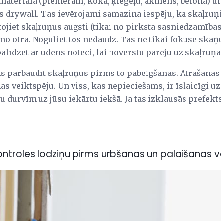
ta materiāla (piemēram, koka, ķieģeļu, akmens, betona) u
 drywall. Tas ievērojami samazina iespēju, ka skaļruņi 
ojiet skaļruņus augsti (tikai no pirksta sasniedzamības
no otra. Noguliet tos nedaudz. Tas ne tikai fokusē skaņ
palīdzēt ar ūdens noteci, lai novērstu pāreju uz skaļruņ
ams pārbaudīt skaļruņus pirms to pabeigšanas. Atrašanās
nas veiktspēju. Un viss, kas nepieciešams, ir īslaicīgi u
u durvīm uz jūsu iekārtu iekšā. Ja tas izklausās prefekts
ontroles lodziņu pirms urbšanas un palaišanas 