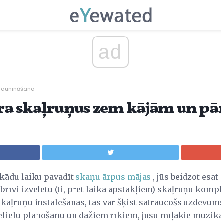
ad
 jaunināšana
āra skaļruņus zem kājām un pā
 kādu laiku pavadīt
skaņu ārpus mājas
, jūs beidzot esa
brīvi izvēlētu (ti, pret laika apstākļiem) skaļruņu kompl
skaļruņu instalēšanas, tas var šķist satraucošs uzdevums
nelielu plānošanu un dažiem rīkiem, jūsu mīļākie mūzika