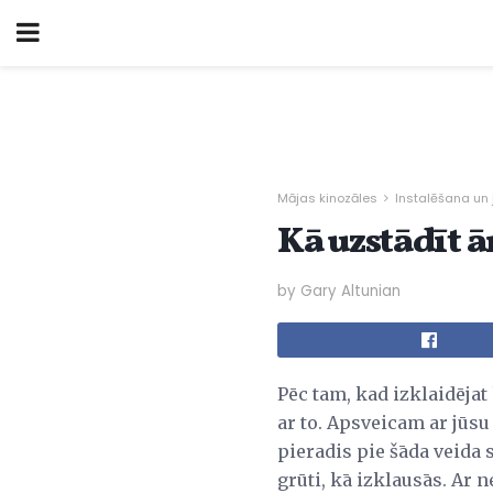
Mājas kinozāles
Instalēšana un
Kā uzstādīt 
by Gary Altunian
Pēc tam, kad izklaidējat
ar to. Apsveicam ar jūsu 
pieradis pie šāda veida 
grūti, kā izklausās. Ar 