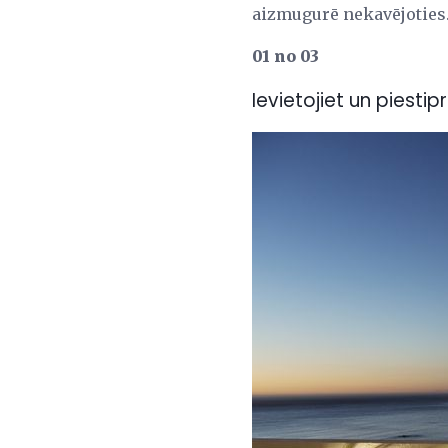
aizmugurē nekavējoties
01 no 03
Ievietojiet un piestip