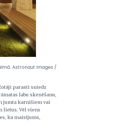
galmā. Astronaut Images /
otāji parasti sniedz
grāmatas labu skenēšanu,
em jumta karnīšiem vai
 lietus. Vēl viens
ies, ka maisījums,