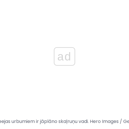
ad
 ieejas urbumiem ir jāplāno skaļruņu vadi. Hero Images / 