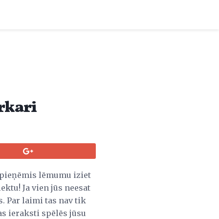
rkari
t pieņēmis lēmumu iziet
ektu! Ja vien jūs neesat
. Par laimi tas nav tik
s ieraksti spēlēs jūsu