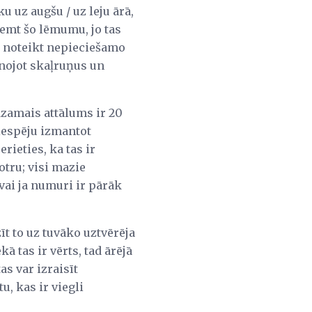
u uz augšu / uz leju ārā,
ņemt šo lēmumu, jo tas
rī noteikt nepieciešamo
nojot skaļruņus un
dzamais attālums ir 20
 iespēju izmantot
rieties, ka tas ir
otru; visi mazie
(vai ja numuri ir pārāk
zīt to uz tuvāko uztvērēja
ā tas ir vērts, tad ārējā
as var izraisīt
u, kas ir viegli