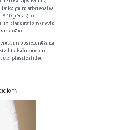
n ne tikai apšuvums,
laika gaitā atbrīvosies
, 8-10 pēdas) un
u uz klausītājiem (nevis
a virsmām.
 vieta un pozicionēšana
zstādīt skaļruņus un
, tad piestipriniet
vadiem