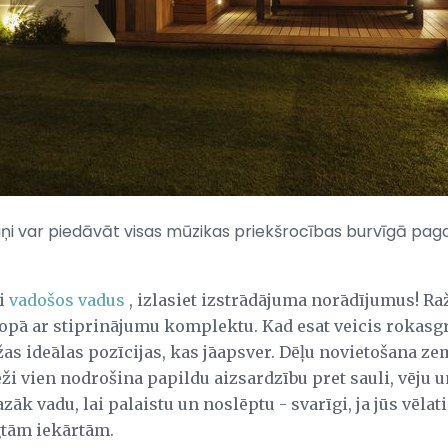
ruņi var piedāvāt visas mūzikas priekšrocības burvīgā pa
ai
vadošos vadus
, izlasiet izstrādājuma norādījumus! Raž
kopā ar stiprinājumu komplektu. Kad esat veicis rokas
žas ideālas pozīcijas, kas jāapsver. Dēļu novietošana z
i vien nodrošina papildu aizsardzību pret sauli, vēju un
zāk vadu, lai palaistu un noslēptu - svarīgi, ja jūs vēlat
gtām iekārtām.