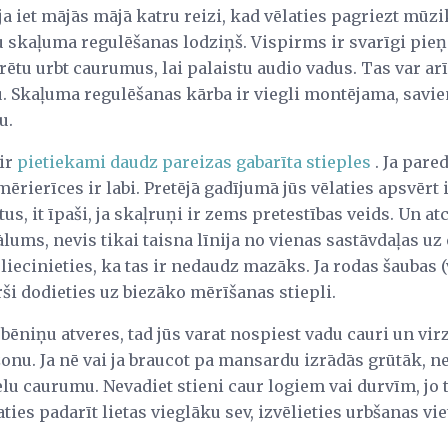
a iet mājās mājā katru reizi, kad vēlaties pagriezt mūzik
ūtu skaļuma regulēšanas lodziņš. Vispirms ir svarīgi pie
arētu urbt caurumus, lai palaistu audio vadus. Tas var a
 Skaļuma regulēšanas kārba ir viegli montējama, savie
u.
 ir
pietiekami daudz pareizas gabarīta stieples
. Ja pare
mērierīces ir labi. Pretējā gadījumā jūs vēlaties apsvērt
 it īpaši, ja skaļruņi ir zems pretestības veids. Un atce
lums, nevis tikai taisna līnija no vienas sastāvdaļas uz 
rliecinieties, ka tas ir nedaudz mazāks. Ja rodas šaubas 
ārši dodieties uz biezāko mērīšanas stiepli.
s bēniņu atveres, tad jūs varat nospiest vadu cauri un vir
onu. Ja nē vai ja braucot pa mansardu izrādās grūtāk, nek
elu caurumu. Nevadiet stieni caur logiem vai durvīm, jo ​​t
aties padarīt lietas vieglāku sev, izvēlieties urbšanas viet