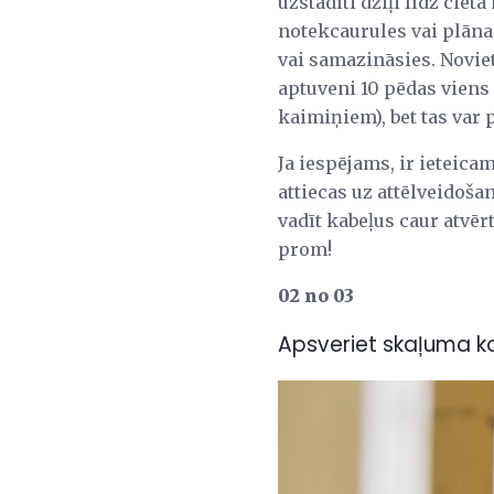
uzstādīti dziļi līdz cie
notekcaurules vai plānas
vai samazināsies. Noviet
aptuveni 10 pēdas viens 
kaimiņiem), bet tas var 
Ja iespējams, ir ieteic
attiecas uz attēlveidoša
vadīt kabeļus caur atvērt
prom!
02 no 03
Apsveriet skaļuma k