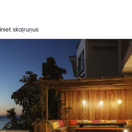
.
riniet skaļruņus