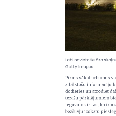
Labi novietotie āra skaļ
Getty Images
Pirms sākat urbumus v
atbilstošu informāciju 
dodieties un atrodiet da
terašu pārklājumiem biež
ieguvums ir tas, ka ir ma
bezšuvju izskatu pieslē