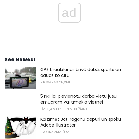
ad
See Newest
GPS braukšanai, brīvā dabā, sports un
daudz ko citu
PIRKŠANAS CEĻVEŽI
5 rīki, lai pievienotu darba vietu jūsu
emuāram vai tīmekļa vietnei
TĪMEKĻA VIETNE UN MEKLĒŠANA
Kā zīmēt Bat, raganu cepuri un spoku
Adobe Illustrator
PROGRAMMATŪRA