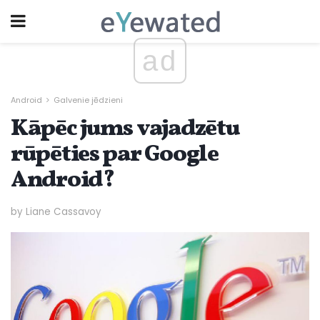
ad
Android
Galvenie jēdzieni
Kāpēc jums vajadzētu
rūpēties par Google
Android?
by Liane Cassavoy