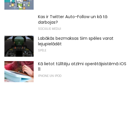
Kas ir Twitter Auto-Follow un kā tā
darbojas?
SOCIĀLIE MĒDIJI
Labākās bezmaksas Sim spēles varat
lejupielādēt
SPĒLE
Kā lietot tūlītēju atzīmi operētājsistēmā iOS
11
IPHONE UN IPOD