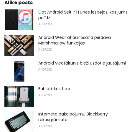
Alike posts
Got Android Šeit ir iTunes iespējas, kas jums
palīdz
ANDROID
Android Wear atjaunošana piedāvā
Marshmallow funkcijas
ANDROID
Android viedtālrunis bieži uzdotie jautājumi
ANDROID
Fableti: kas tie ir
ANDROID
Interneta pakalpojumu Blackberry
rokasgrāmata
ANDROID