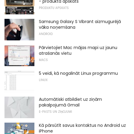
- produkta apskats
PRODUKTU APSKATS
Samsung Galaxy S Vibrant aizmugurējā
vāka noņemšana
ANDROID
Pārvietojiet Mac mājas mapi uz jaunu
atrašanās vietu
MACS
5 veidi, kā nogalināt Linux programmu
LINUX
Automātiski atbildiet uz ziņām
pakalpojumā Gmail
E-PASTS UN ZIŅOJUMI
Kā pārsūtīt savus kontaktus no Android uz
iPhone