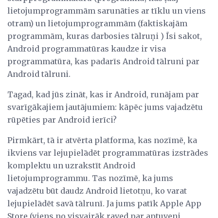
lietojumprogrammām sarunāties ar tīklu un viens
otram) un lietojumprogrammām (faktiskajām
programmām, kuras darbosies tālruņi ) Īsi sakot,
Android programmatūras kaudze ir visa
programmatūra, kas padarīs Android tālruni par
Android tālruni.
Tagad, kad jūs zināt, kas ir Android, runājam par
svarīgākajiem jautājumiem: kāpēc jums vajadzētu
rūpēties par Android ierīci?
Pirmkārt, tā ir atvērta platforma, kas nozīmē, ka
ikviens var lejupielādēt programmatūras izstrādes
komplektu un uzrakstīt Android
lietojumprogrammu. Tas nozīmē, ka jums
vajadzētu būt daudz Android lietotņu, ko varat
lejupielādēt savā tālrunī. Ja jums patīk Apple App
Store (viens no visvairāk raved par aptuveni