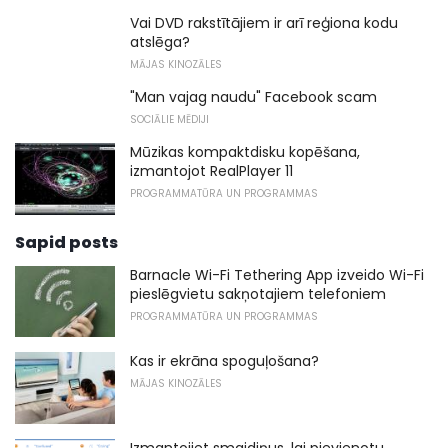
Vai DVD rakstītājiem ir arī reģiona kodu
atslēga?
MĀJAS KINOZĀLES
"Man vajag naudu" Facebook scam
SOCIĀLIE MĒDIJI
Mūzikas kompaktdisku kopēšana,
izmantojot RealPlayer 11
PROGRAMMATŪRA UN PROGRAMMAS
Sapid posts
Barnacle Wi-Fi Tethering App izveido Wi-Fi
pieslēgvietu sakņotajiem telefoniem
PROGRAMMATŪRA UN PROGRAMMAS
Kas ir ekrāna spoguļošana?
MĀJAS KINOZĀLES