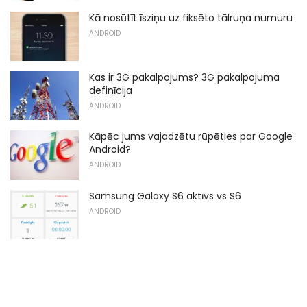
Kā nosūtīt īsziņu uz fiksēto tālruņa numuru
ANDROID
Kas ir 3G pakalpojums? 3G pakalpojuma
definīcija
ANDROID
Kāpēc jums vajadzētu rūpēties par Google
Android?
ANDROID
Samsung Galaxy S6 aktīvs vs S6
ANDROID