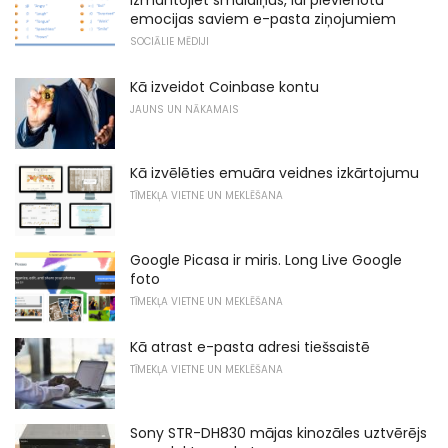
Izmantojiet smaidiņus, lai pievienotu
emocijas saviem e-pasta ziņojumiem
SOCIĀLIE MĒDIJI
Kā izveidot Coinbase kontu
JAUNS UN NĀKAMAIS
Kā izvēlēties emuāra veidnes izkārtojumu
TĪMEKĻA VIETNE UN MEKLĒŠANA
Google Picasa ir miris. Long Live Google
foto
TĪMEKĻA VIETNE UN MEKLĒŠANA
Kā atrast e-pasta adresi tiešsaistē
TĪMEKĻA VIETNE UN MEKLĒŠANA
Sony STR-DH830 mājas kinozāles uztvērējs