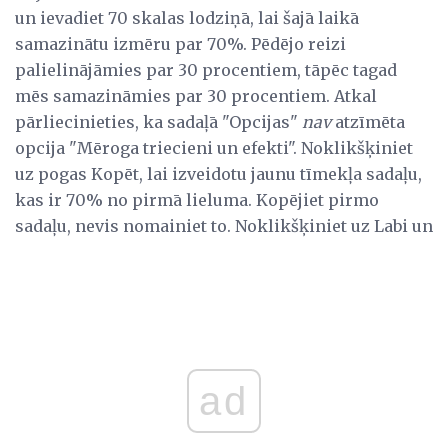
un ievadiet 70 skalas lodziņā, lai šajā laikā
samazinātu izmēru par 70%. Pēdējo reizi
palielinājāmies par 30 procentiem, tāpēc tagad
mēs samazināmies par 30 procentiem. Atkal
pārliecinieties, ka sadaļā "Opcijas"
nav
atzīmēta
opcija "Mēroga triecieni un efekti". Noklikšķiniet
uz pogas Kopēt, lai izveidotu jaunu tīmekļa sadaļu,
kas ir 70% no pirmā lieluma. Kopējiet pirmo
sadaļu, nevis nomainiet to. Noklikšķiniet uz Labi un
ad