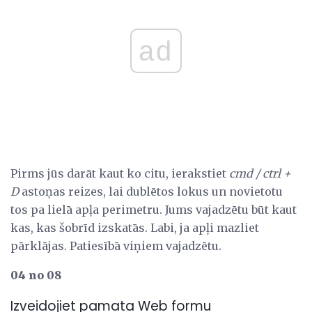
ad
Pirms jūs darāt kaut ko citu, ierakstiet
cmd / ctrl +
D
astoņas reizes, lai dublētos lokus un novietotu
tos pa lielā apļa perimetru. Jums vajadzētu būt kaut
kas, kas šobrīd izskatās. Labi, ja apļi mazliet
pārklājas. Patiesībā viņiem vajadzētu.
04 no 08
Izveidojiet pamata Web formu