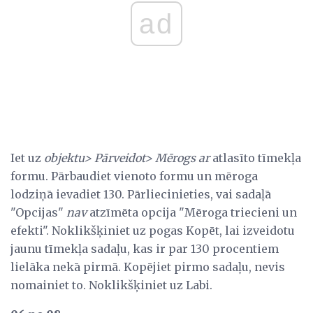
ad
Iet uz
objektu> Pārveidot> Mērogs ar
atlasīto tīmekļa
formu. Pārbaudiet vienoto formu un mēroga
lodziņā ievadiet 130. Pārliecinieties, vai sadaļā
"Opcijas"
nav
atzīmēta opcija "Mēroga triecieni un
efekti". Noklikšķiniet uz pogas Kopēt, lai izveidotu
jaunu tīmekļa sadaļu, kas ir par 130 procentiem
lielāka nekā pirmā. Kopējiet pirmo sadaļu, nevis
nomainiet to. Noklikšķiniet uz Labi.