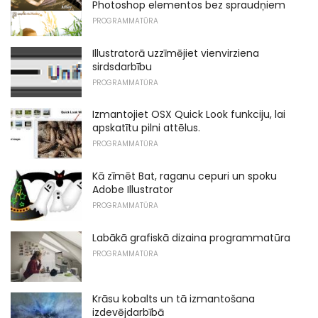
Photoshop elementos bez spraudņiem
PROGRAMMATŪRA
Illustratorā uzzīmējiet vienvirziena
sirdsdarbību
PROGRAMMATŪRA
Izmantojiet OSX Quick Look funkciju, lai
apskatītu pilni attēlus.
PROGRAMMATŪRA
Kā zīmēt Bat, raganu cepuri un spoku
Adobe Illustrator
PROGRAMMATŪRA
Labākā grafiskā dizaina programmatūra
PROGRAMMATŪRA
Krāsu kobalts un tā izmantošana
izdevējdarbībā