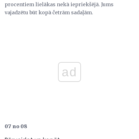
procentiem lielākas nekā iepriekšējā. Jums
vajadzētu būt kopā četrām sadaļām.
ad
07 no 08