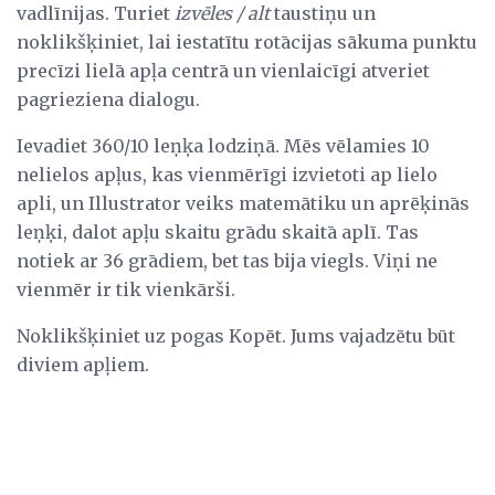
vadlīnijas. Turiet
izvēles / alt
taustiņu un
noklikšķiniet, lai iestatītu rotācijas sākuma punktu
precīzi lielā apļa centrā un vienlaicīgi atveriet
pagrieziena dialogu.
Ievadiet 360/10 leņķa lodziņā. Mēs vēlamies 10
nelielos apļus, kas vienmērīgi izvietoti ap lielo
apli, un Illustrator veiks matemātiku un aprēķinās
leņķi, dalot apļu skaitu grādu skaitā aplī. Tas
notiek ar 36 grādiem, bet tas bija viegls. Viņi ne
vienmēr ir tik vienkārši.
Noklikšķiniet uz pogas Kopēt. Jums vajadzētu būt
diviem apļiem.