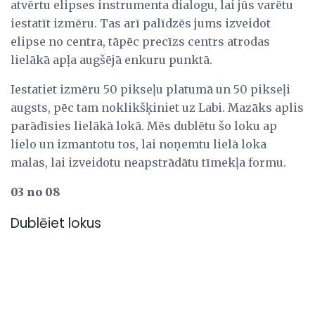
atvērtu elipses instrumenta dialogu, lai jūs varētu
iestatīt izmēru. Tas arī palīdzēs jums izveidot
elipse no centra, tāpēc precīzs centrs atrodas
lielākā apļa augšējā enkuru punktā.
Iestatiet izmēru 50 pikseļu platumā un 50 pikseļi
augsts, pēc tam noklikšķiniet uz Labi. Mazāks aplis
parādīsies lielākā lokā. Mēs dublētu šo loku ap
lielo un izmantotu tos, lai noņemtu lielā loka
malas, lai izveidotu neapstrādātu tīmekļa formu.
03 no 08
Dublēiet lokus