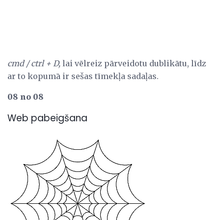
cmd / ctrl + D,
lai vēlreiz pārveidotu dublikātu, līdz
ar to kopumā ir sešas tīmekļa sadaļas.
08 no 08
Web pabeigšana