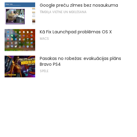
Google preču zīmes bez nosaukuma
TĪMEKĻA VIETNE UN MEKLĒŠANA
Kā Fix Launchpad problēmas OS X
MACS
Pasakas no robežas: evakuācijas plāns
Bravo PS4
SPĒLE