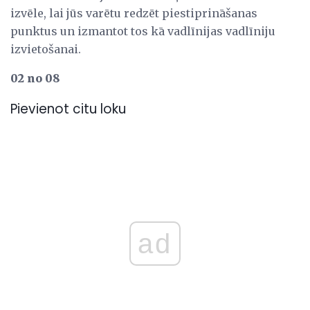
izvēle, lai jūs varētu redzēt piestiprināšanas
punktus un izmantot tos kā vadlīnijas vadlīniju
izvietošanai.
02 no 08
Pievienot citu loku
ad