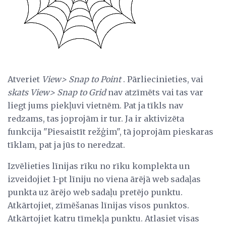
Atveriet
View> Snap to Point
. Pārliecinieties, vai
skats View> Snap to Grid
nav atzīmēts vai tas var
liegt jums piekļuvi vietnēm. Pat ja tīkls nav
redzams, tas joprojām ir tur. Ja ir aktivizēta
funkcija "Piesaistīt režģim", tā joprojām pieskaras
tīklam, pat ja jūs to neredzat.
Izvēlieties līnijas rīku no rīku komplekta un
izveidojiet 1-pt līniju no viena ārējā web sadaļas
punkta uz ārējo web sadaļu pretējo punktu.
Atkārtojiet, zīmēšanas līnijas visos punktos.
Atkārtojiet katru tīmekļa punktu. Atlasiet visas