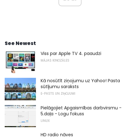
See Newest
Viss par Apple TV 4. paaudzi
MĀJAS KINOZĀLES
Kā nosūtīt ziņojumu uz Yahoo! Pasta
sūtījumu saraksts
E-PASTS UN ZIŅOJUMI
Pielāgojiet Apgaismības darbvirsmu -
5.daļa - Logu fokuss
LINUX
HD radio nāves