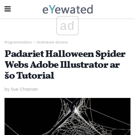
ad
Programmatūra
Grafiskais dizains
Padariet Halloween Spider
Webs Adobe Illustrator ar
šo Tutorial
by Sue Chastain