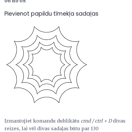
06 no 08
Pievienot papildu tīmekļa sadaļas
Izmantojiet komandu dublikātu
cmd / ctrl + D
divas
reizes, lai vēl divas sadaļas būtu par 130