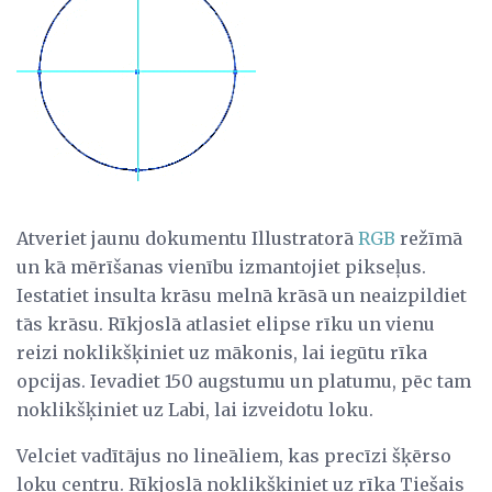
Atveriet jaunu dokumentu Illustratorā
RGB
režīmā
un kā mērīšanas vienību izmantojiet pikseļus.
Iestatiet insulta krāsu melnā krāsā un neaizpildiet
tās krāsu. Rīkjoslā atlasiet elipse rīku un vienu
reizi noklikšķiniet uz mākonis, lai iegūtu rīka
opcijas. Ievadiet 150 augstumu un platumu, pēc tam
noklikšķiniet uz Labi, lai izveidotu loku.
Velciet vadītājus no lineāliem, kas precīzi šķērso
loku centru. Rīkjoslā noklikšķiniet uz rīka Tiešais