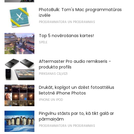
PhotoBulk: Tom's Mac programmatūras
izvēle
PROGRAMMATŪRA UN PROGRAMMAS
Top 5 novērošanas kartes!
SPĒLE
Aftermaster Pro audio remikseris -
produkta profils
PIRKŠANAS CEĻVEŽI
Drukāt, kopīgot un dzēst fotoattēlus
lietotnē iPhone Photos
IPHONE UN IPOD
Pingvīnu stāsts par to, kā tikt galā ar
pārmaiņām
PROGRAMMATŪRA UN PROGRAMMAS