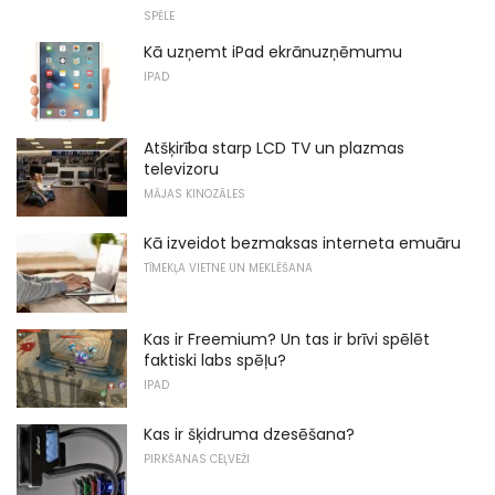
SPĒLE
Kā uzņemt iPad ekrānuzņēmumu
IPAD
Atšķirība starp LCD TV un plazmas
televizoru
MĀJAS KINOZĀLES
Kā izveidot bezmaksas interneta emuāru
TĪMEKĻA VIETNE UN MEKLĒŠANA
Kas ir Freemium? Un tas ir brīvi spēlēt
faktiski labs spēļu?
IPAD
Kas ir šķidruma dzesēšana?
PIRKŠANAS CEĻVEŽI