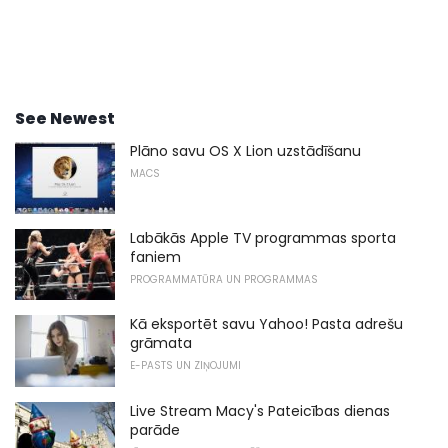
See Newest
Plāno savu OS X Lion uzstādīšanu
MACS
Labākās Apple TV programmas sporta
faniem
PROGRAMMATŪRA UN PROGRAMMAS
Kā eksportēt savu Yahoo! Pasta adrešu
grāmata
E-PASTS UN ZIŅOJUMI
Live Stream Macy's Pateicības dienas
parāde