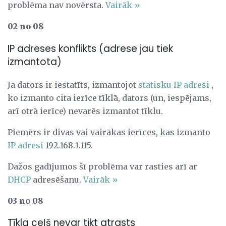
problēma nav novērsta.
Vairāk »
02 no 08
IP adreses konflikts (adrese jau tiek
izmantota)
Ja dators ir iestatīts, izmantojot
statisku IP adresi
,
ko izmanto cita ierīce tīklā, dators (un, iespējams,
arī otrā ierīce) nevarēs izmantot tīklu.
Piemērs ir divas vai vairākas ierīces, kas izmanto
IP adresi
192.168.1.115.
Dažos gadījumos šī problēma var rasties arī ar
DHCP
adresēšanu.
Vairāk »
03 no 08
Tīkla ceļš nevar tikt atrasts