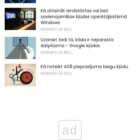
Kā atrisināt ierobežotas vai bez
savienojamības kļūdas operētājsistēmā
Windows
INTERNETS UN TĪKLS
Uzziniet tieši tā, kāda ir neparasta
datplūsma - Google kļūdas
INTERNETS UN TĪKLS
Kā noteikt 408 pieprasījuma beigu kļūdu
INTERNETS UN TĪKLS
ad