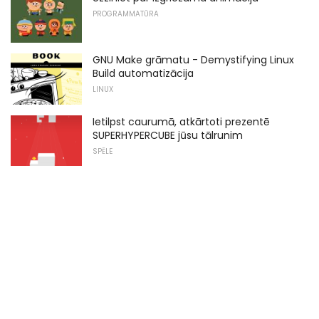
PROGRAMMATŪRA
GNU Make grāmatu - Demystifying Linux
Build automatizācija
LINUX
Ietilpst caurumā, atkārtoti prezentē
SUPERHYPERCUBE jūsu tālrunim
SPĒLE