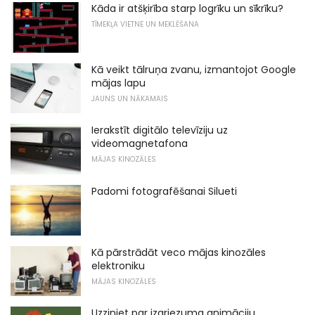
Kāda ir atšķirība starp logrīku un sīkrīku?
TĪMEKĻA VIETNE UN MEKLĒŠANA
Kā veikt tālruņa zvanu, izmantojot Google
mājas lapu
JAUNS UN NĀKAMAIS
Ierakstīt digitālo televīziju uz
videomagnetafona
MĀJAS KINOZĀLES
Padomi fotografēšanai Silueti
Kā pārstrādāt veco mājas kinozāles
elektroniku
MĀJAS KINOZĀLES
Uzziniet par izgriezuma animāciju