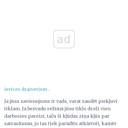
ad
ierīces draiveriem
.
Ja jūsu savienojums ir vads, varat zaudēt piekļuvi
tīklam. Ja bezvadu režīmā jūsu tīkls droši vien
darbosies pareizi, taču šī kļūdas ziņa kļūs par
satraukumu, jo tas tiek parādīts atkārtoti, kamēr