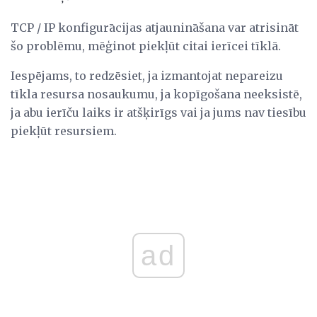
TCP / IP konfigurācijas atjaunināšana var atrisināt
šo problēmu, mēģinot piekļūt citai ierīcei tīklā.
Iespējams, to redzēsiet, ja izmantojat nepareizu
tīkla resursa nosaukumu, ja kopīgošana neeksistē,
ja abu ierīču laiks ir atšķirīgs vai ja jums nav tiesību
piekļūt resursiem.
ad