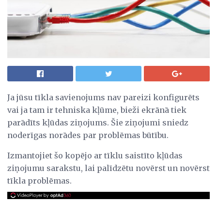
Ja jūsu tīkla savienojums nav pareizi konfigurēts
vai ja tam ir tehniska kļūme, bieži ekrānā tiek
parādīts kļūdas ziņojums. Šie ziņojumi sniedz
noderīgas norādes par problēmas būtību.
Izmantojiet šo kopējo ar tīklu saistīto kļūdas
ziņojumu sarakstu, lai palīdzētu novērst un novērst
tīkla problēmas.