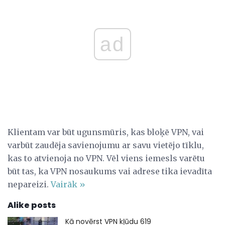
ad
Klientam var būt ugunsmūris, kas bloķē VPN, vai
varbūt zaudēja savienojumu ar savu vietējo tīklu,
kas to atvienoja no VPN. Vēl viens iemesls varētu
būt tas, ka VPN nosaukums vai adrese tika ievadīta
nepareizi.
Vairāk »
Alike posts
Kā novērst VPN kļūdu 619