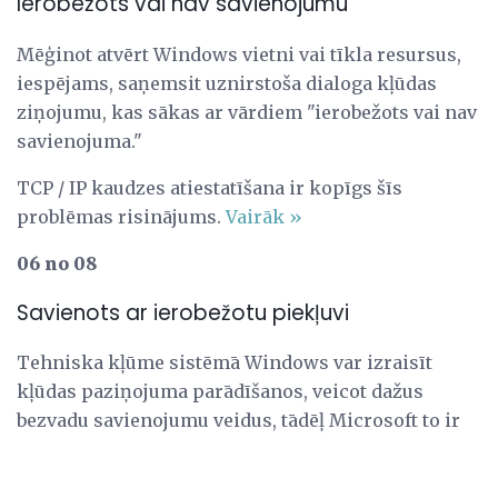
Ierobežots vai nav savienojumu
Mēģinot atvērt Windows vietni vai tīkla resursus,
iespējams, saņemsit uznirstoša dialoga kļūdas
ziņojumu, kas sākas ar vārdiem "ierobežots vai nav
savienojuma."
TCP / IP kaudzes atiestatīšana ir kopīgs šīs
problēmas risinājums.
Vairāk »
06 no 08
Savienots ar ierobežotu piekļuvi
Tehniska kļūme sistēmā Windows var izraisīt
kļūdas paziņojuma parādīšanos, veicot dažus
bezvadu savienojumu veidus, tādēļ Microsoft to ir