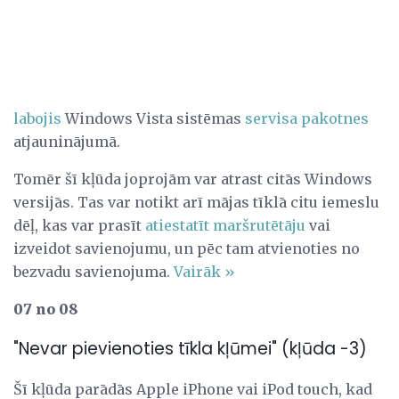
labojis
Windows Vista sistēmas
servisa pakotnes
atjauninājumā.
Tomēr šī kļūda joprojām var atrast citās Windows
versijās. Tas var notikt arī mājas tīklā citu iemeslu
dēļ, kas var prasīt
atiestatīt maršrutētāju
vai
izveidot savienojumu, un pēc tam atvienoties no
bezvadu savienojuma.
Vairāk »
07 no 08
"Nevar pievienoties tīkla kļūmei" (kļūda -3)
Šī kļūda parādās Apple iPhone vai iPod touch, kad