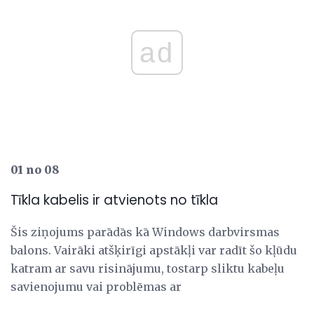
ad
01 no 08
Tīkla kabelis ir atvienots no tīkla
Šis ziņojums parādās kā Windows darbvirsmas
balons. Vairāki atšķirīgi apstākļi var radīt šo kļūdu
katram ar savu risinājumu, tostarp sliktu kabeļu
savienojumu vai problēmas ar