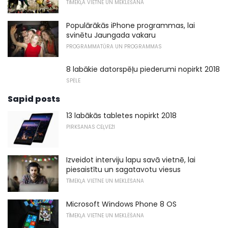
TĪMEKĻA VIETNE UN MEKLĒŠANA
Populārākās iPhone programmas, lai
svinētu Jaungada vakaru
PROGRAMMATŪRA UN PROGRAMMAS
8 labākie datorspēļu piederumi nopirkt 2018
SPĒLE
Sapid posts
13 labākās tabletes nopirkt 2018
PIRKŠANAS CEĻVEŽI
Izveidot interviju lapu savā vietnē, lai
piesaistītu un sagatavotu viesus
TĪMEKĻA VIETNE UN MEKLĒŠANA
Microsoft Windows Phone 8 OS
TĪMEKĻA VIETNE UN MEKLĒŠANA