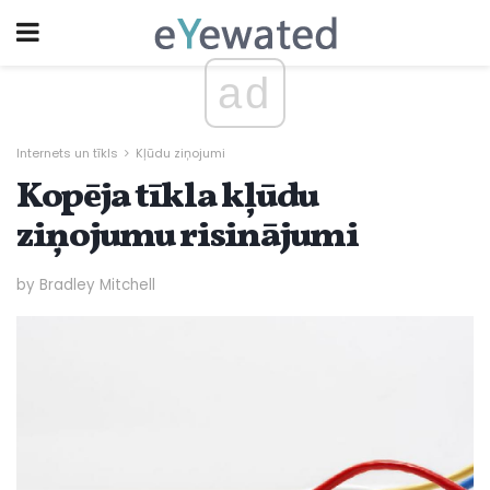
ad
Internets un tīkls
Kļūdu ziņojumi
Kopēja tīkla kļūdu
ziņojumu risinājumi
by Bradley Mitchell