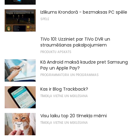
Izlikums Krondorā - bezmaksas PC spēle
SPĒLE
TiVo 101: Uzziniet par TiVo DVR un
straumēšanas pakalpojumiem
PRODUKTU APSKATS
Kā Android maksā kaudze pret Samsung
Pay un Apple Pay?
PROGRAMMATŪRA UN PROGRAMMAS
Kas ir Blog Trackback?
TĪMEKĻA VIETNE UN MEKLĒŠANA
Visu laiku top 20 tīmekļa mēmi
TĪMEKĻA VIETNE UN MEKLĒŠANA