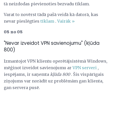
tā neizdodas pievienoties bezvadu tīklam.
Varat to novērst tādā pašā veidā kā datorā, kas
nevar pieslēgties
tīklam
.
Vairāk »
08 no 08
"Nevar izveidot VPN savienojumu" (kļūda
800)
Izmantojot VPN klientu operētājsistēmā Windows,
mēģinot izveidot savienojumu ar
VPN serveri
,
iespējams, ir saņemta
kļūda 800
. Šis vispārīgais
ziņojums var norādīt uz problēmām gan klienta,
gan servera pusē.