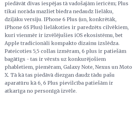
piedāvāt divas iespējas tā vadošajām ierīcēm; Plus
tikai norāda mazliet biedra nedaudz lielāku,
dziļāku versiju. IPhone 6 Plus (un, konkrētāk,
iPhone 6S Plus) lielākoties ir paredzēts cilvēkiem,
kuri vienmēr ir izvēlējušies iOS ekosistēmu, bet
Apple tradicionāli kompakto dizainu izslēdza.
Pateicoties 5,5 collas izmēram, 6 plus ir patiešām
bagātīgs - tas ir vērsts uz konkurējošiem
phabletiem, piemēram, Galaxy Note, Nexus un Moto
X. Tā kā tas piedāvā diezgan daudz tādu pašu
aparatūru kā 6, 6 Plus pievilcība patiešām ir
atkarīga no personīgā izvēle.