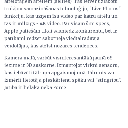
attēlotajiem attēliem (selfies). Tas ietver uzlabotu
trokšņu samazināšanas tehnoloģiju, "Live Photos"
funkciju, kas uzņem īsu video par katru attēlu un -
tas ir milzīgs - 4K video. Par visām šīm specs,
Apple patiešām tikai sasniedz konkurentu, bet ir
patīkami redzēt sākotnējā viedtālrādītāja
veidotājus, kas atzīst nozares tendences.
Kamera malā, varbūt visinteresantākā jaunā 6S
iezīme ir 3D saskarne. Izmantojot virkni sensoru,
kas iebūvēti tālruņa apgaismojumā, tālrunis var
izmērīt lietotāja pieskārienu spēku vai "stingrību".
Jūtība ir lielāka nekā Force