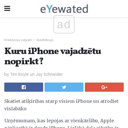
ad
Pirkšanas ceļveži
Viedtālruņi
Kuru iPhone vajadzētu
nopirkt?
by Tim Boyle un Jay Schneider
Skatiet atšķirības starp visiem iPhone un atrodiet
vislabāko
Uzņēmumam, kas lepojas ar vienkāršību, Apple
pārliecībā ir daudz iPhone. Lielākā daļa cilvēku ir