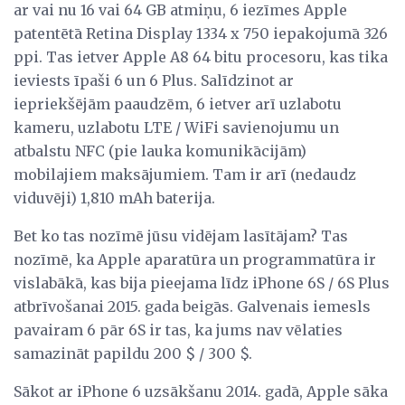
ar vai nu 16 vai 64 GB atmiņu, 6 iezīmes Apple
patentētā Retina Display 1334 x 750 iepakojumā 326
ppi. Tas ietver Apple A8 64 bitu procesoru, kas tika
ieviests īpaši 6 un 6 Plus. Salīdzinot ar
iepriekšējām paaudzēm, 6 ietver arī uzlabotu
kameru, uzlabotu LTE / WiFi savienojumu un
atbalstu NFC (pie lauka komunikācijām)
mobilajiem maksājumiem. Tam ir arī (nedaudz
viduvēji) 1,810 mAh baterija.
Bet ko tas nozīmē jūsu vidējam lasītājam? Tas
nozīmē, ka Apple aparatūra un programmatūra ir
vislabākā, kas bija pieejama līdz iPhone 6S / 6S Plus
atbrīvošanai 2015. gada beigās. Galvenais iemesls
pavairam 6 pār 6S ir tas, ka jums nav vēlaties
samazināt papildu 200 $ / 300 $.
Sākot ar iPhone 6 uzsākšanu 2014. gadā, Apple sāka