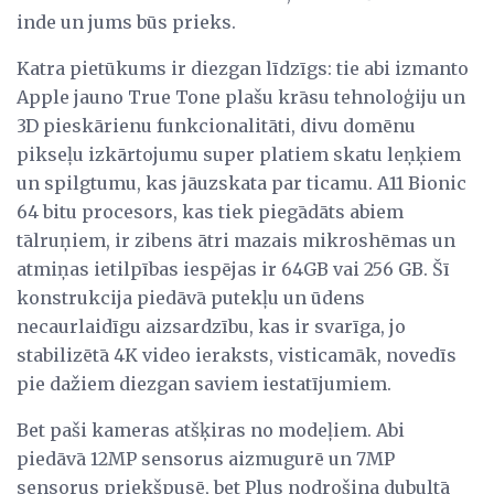
inde un jums būs prieks.
Katra pietūkums ir diezgan līdzīgs: tie abi izmanto
Apple jauno True Tone plašu krāsu tehnoloģiju un
3D pieskārienu funkcionalitāti, divu domēnu
pikseļu izkārtojumu super platiem skatu leņķiem
un spilgtumu, kas jāuzskata par ticamu. A11 Bionic
64 bitu procesors, kas tiek piegādāts abiem
tālruņiem, ir zibens ātri mazais mikroshēmas un
atmiņas ietilpības iespējas ir 64GB vai 256 GB. Šī
konstrukcija piedāvā putekļu un ūdens
necaurlaidīgu aizsardzību, kas ir svarīga, jo
stabilizētā 4K video ieraksts, visticamāk, novedīs
pie dažiem diezgan saviem iestatījumiem.
Bet paši kameras atšķiras no modeļiem. Abi
piedāvā 12MP sensorus aizmugurē un 7MP
sensorus priekšpusē, bet Plus nodrošina dubultā