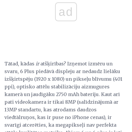
ad
Tātad, kādas
ir
atšķirības? Izņemot izmēru un
svaru, 6 Plus piedāvā displeju ar nedaudz lielāku
izšķirtspēju (1920 x 1080) un pikseļu blīvumu (401
ppi), optisko attēlu stabilizāciju aizmugures
kamerā un jaudīgāku 2750 mAh bateriju. Kaut arī
pati videokamera ir tikai 8MP (salīdzinājumā ar
13MP standartu, kas atrodams daudzos
viedtālruņos, kas ir puse no iPhone cenas), ir
svarīgi atcerēties, ka megapikseļi nav perfekta