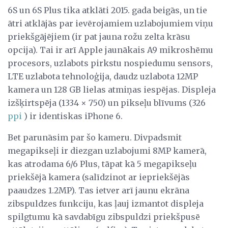
6S un 6S Plus tika atklāti 2015. gada beigās, un tie
ātri atklājās par ievērojamiem uzlabojumiem viņu
priekšgājējiem (ir pat jauna rožu zelta krāsu
opcija). Tai ir arī Apple jaunākais A9 mikroshēmu
procesors, uzlabots pirkstu nospiedumu sensors,
LTE uzlabota tehnoloģija, daudz uzlabota 12MP
kamera un 128 GB lielas atmiņas iespējas. Displeja
izšķirtspēja (1334 × 750) un pikseļu blīvums (326
ppi
) ir identiskas iPhone 6.
Bet parunāsim par šo kameru. Divpadsmit
megapikseļi ir diezgan uzlabojumi 8MP kamerā,
kas atrodama 6/6 Plus, tāpat kā 5 megapikseļu
priekšējā kamera (salīdzinot ar iepriekšējās
paaudzes 1.2MP). Tas ietver arī jaunu ekrāna
zibspuldzes funkciju, kas ļauj izmantot displeja
spilgtumu kā savdabīgu zibspuldzi priekšpusē