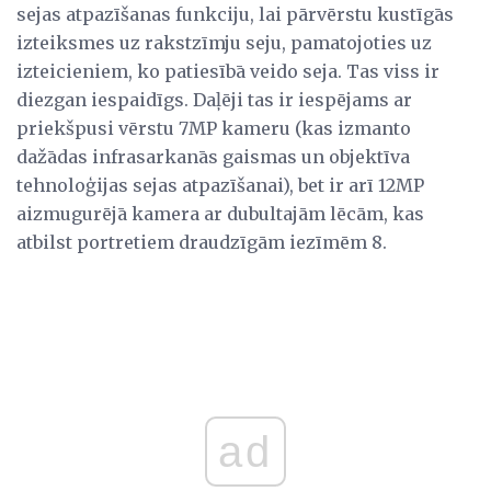
sejas atpazīšanas funkciju, lai pārvērstu kustīgās
izteiksmes uz rakstzīmju seju, pamatojoties uz
izteicieniem, ko patiesībā veido seja. Tas viss ir
diezgan iespaidīgs. Daļēji tas ir iespējams ar
priekšpusi vērstu 7MP kameru (kas izmanto
dažādas infrasarkanās gaismas un objektīva
tehnoloģijas sejas atpazīšanai), bet ir arī 12MP
aizmugurējā kamera ar dubultajām lēcām, kas
atbilst portretiem draudzīgām iezīmēm 8.
ad