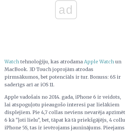
ad
Watch
tehnoloģiju, kas atrodama
Apple Watch
un
MacBook. 3D Touch joprojām atrodas
pirmsākumos, bet potenciāls ir tur. Bonuss: 6S ir
saderīgs arī ar iOS 11.
Apple vadošais no 2014. gada, iPhone 6 ir veidots,
lai atspoguļotu pieaugošo interesi par lielākiem
displejiem. Pie 4,7 collas neviens nevarēja apzīmēt
6 kā "ļoti lielu", bet, tāpat kā tā priekšgājējs, 4 collu
iPhone 5S, tas ir ievērojams jauninājums. Pieejams