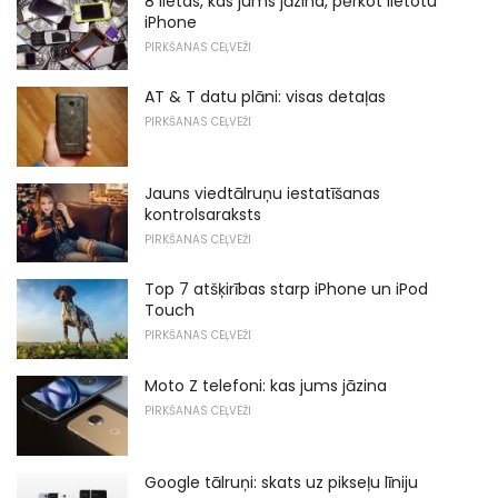
8 lietas, kas jums jāzina, pērkot lietotu
iPhone
PIRKŠANAS CEĻVEŽI
AT & T datu plāni: visas detaļas
PIRKŠANAS CEĻVEŽI
Jauns viedtālruņu iestatīšanas
kontrolsaraksts
PIRKŠANAS CEĻVEŽI
Top 7 atšķirības starp iPhone un iPod
Touch
PIRKŠANAS CEĻVEŽI
Moto Z telefoni: kas jums jāzina
PIRKŠANAS CEĻVEŽI
Google tālruņi: skats uz pikseļu līniju