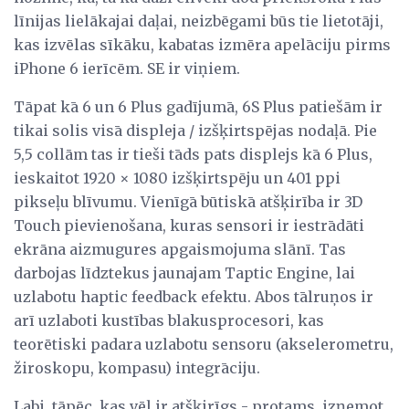
līnijas lielākajai daļai, neizbēgami būs tie lietotāji,
kas izvēlas sīkāku, kabatas izmēra apelāciju pirms
iPhone 6 ierīcēm. SE ir viņiem.
Tāpat kā 6 un 6 Plus gadījumā, 6S Plus patiešām ir
tikai solis visā displeja / izšķirtspējas nodaļā. Pie
5,5 collām tas ir tieši tāds pats displejs kā 6 Plus,
ieskaitot 1920 × 1080 izšķirtspēju un 401 ppi
pikseļu blīvumu. Vienīgā būtiskā atšķirība ir 3D
Touch pievienošana, kuras sensori ir iestrādāti
ekrāna aizmugures apgaismojuma slānī. Tas
darbojas līdztekus jaunajam Taptic Engine, lai
uzlabotu haptic feedback efektu. Abos tālruņos ir
arī uzlaboti kustības blakusprocesori, kas
teorētiski padara uzlabotu sensoru (akselerometru,
žiroskopu, kompasu) integrāciju.
Labi, tāpēc, kas vēl ir atšķirīgs - protams, izņemot