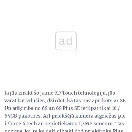
ad
Ja jūs izrakt šo jauno 3D Touch tehnoloģiju, jūs
varat būt vīlušies, dzirdot, ka tas nav aprīkots ar SE.
Un atšķirībā no 6S un 6S Plus SE ietilpst tikai 16 /
64GB pakotnes. Arī priekšējā kamera atgriežas pie
iPhone 6 tech ar nepietiekamo 1,2MP sensoru. Tas
nozīmē, ka, tā kā daži cilvēki dod priekšroku Plus