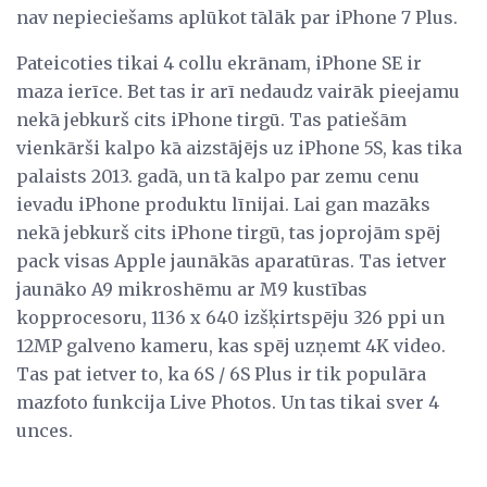
nav nepieciešams aplūkot tālāk par iPhone 7 Plus.
Pateicoties tikai 4 collu ekrānam, iPhone SE ir
maza ierīce. Bet tas ir arī nedaudz vairāk pieejamu
nekā jebkurš cits iPhone tirgū. Tas patiešām
vienkārši kalpo kā aizstājējs uz iPhone 5S, kas tika
palaists 2013. gadā, un tā kalpo par zemu cenu
ievadu iPhone produktu līnijai. Lai gan mazāks
nekā jebkurš cits iPhone tirgū, tas joprojām spēj
pack visas Apple jaunākās aparatūras. Tas ietver
jaunāko A9 mikroshēmu ar M9 kustības
kopprocesoru, 1136 x 640 izšķirtspēju 326 ppi un
12MP galveno kameru, kas spēj uzņemt 4K video.
Tas pat ietver to, ka 6S / 6S Plus ir tik populāra
mazfoto funkcija Live Photos. Un tas tikai sver 4
unces.