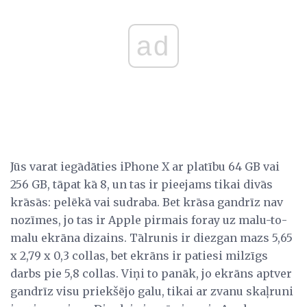
ad
Jūs varat iegādāties iPhone X ar platību 64 GB vai
256 GB, tāpat kā 8, un tas ir pieejams tikai divās
krāsās: pelēkā vai sudraba. Bet krāsa gandrīz nav
nozīmes, jo tas ir Apple pirmais foray uz malu-to-
malu ekrāna dizains. Tālrunis ir diezgan mazs 5,65
x 2,79 x 0,3 collas, bet ekrāns ir patiesi milzīgs
darbs pie 5,8 collas. Viņi to panāk, jo ekrāns aptver
gandrīz visu priekšējo galu, tikai ar zvanu skaļruni