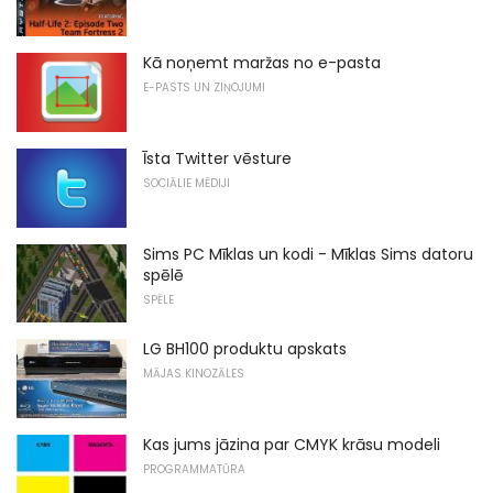
Kā noņemt maržas no e-pasta
E-PASTS UN ZIŅOJUMI
Īsta Twitter vēsture
SOCIĀLIE MĒDIJI
Sims PC Mīklas un kodi - Mīklas Sims datoru
spēlē
SPĒLE
LG BH100 produktu apskats
MĀJAS KINOZĀLES
Kas jums jāzina par CMYK krāsu modeli
PROGRAMMATŪRA