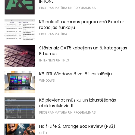
IPHONE
PROGRAMMATŪRA UN PROGRAMMAS
Kā nolocīt numurus programmā Excel ar
rotācijas funkciju
PROGRAMMATŪRA
Stāsts aiz CAT5 kabeļiem un 5. kategorijas
Ethernet
INTERNETS UN TĪKLS
Kā tīrīt Windows 8 vai 8.1 instalāciju
WINDOWS
Kā pievienot mūziku un izkustēšanās
efektus iMovie 11
PROGRAMMATŪRA UN PROGRAMMAS
Half-Life 2: Orange Box Review (PS3)
SPĒLE