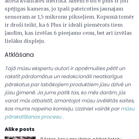
attēla kvalitātes metrika. Abiem 6 un 6 plus ir ļoti
spējīgas kameras, jo īpaši pateicoties jaunajam
sensoram ar 1,5 mikronu pikseļiem. Kopumā tomēr
ir droši teikt, ka 6 Plus ir ideāli piemērots tiem
ļaudīm, kas izvēlas 6 pieejamo cenu, bet arī izvēlas
lielāku displeju.
Atklāšana
Tajā mūsu ekspertu autori ir apņēmušies pētīt un
rakstīt pārdomātus un redakcionāli neatkarīgus
pārskatus par labākajiem produktiem jūsu dzīvē un
jūsu ģimenē.
Ja jums patīk tas, ko mēs darām, jūs
varat mūs atbalstīt, izmantojot mūsu izvēlētās saites,
kas mums nopelna komisiju.
Uzziniet vairāk par
mūsu
pārskatīšanas procesu
.
Alike posts