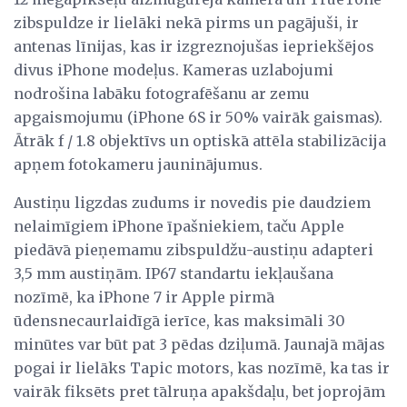
zibspuldze ir lielāki nekā pirms un pagājuši, ir
antenas līnijas, kas ir izgreznojušas iepriekšējos
divus iPhone modeļus. Kameras uzlabojumi
nodrošina labāku fotografēšanu ar zemu
apgaismojumu (iPhone 6S ir 50% vairāk gaismas).
Ātrāk f / 1.8 objektīvs un optiskā attēla stabilizācija
apņem fotokameru jauninājumus.
Austiņu ligzdas zudums ir novedis pie daudziem
nelaimīgiem iPhone īpašniekiem, taču Apple
piedāvā pieņemamu zibspuldžu-austiņu adapteri
3,5 mm austiņām. IP67 standartu iekļaušana
nozīmē, ka iPhone 7 ir Apple pirmā
ūdensnecaurlaidīgā ierīce, kas maksimāli 30
minūtes var būt pat 3 pēdas dziļumā. Jaunajā mājas
pogai ir lielāks Tapic motors, kas nozīmē, ka tas ir
vairāk fiksēts pret tālruņa apakšdaļu, bet joprojām