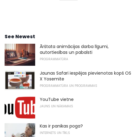
See Newest
Ārštata animācijas darba līgumi,
autortiesības un pabalsti
PROGRAMMATŪRA
Jaunas Safari iespējas pievienotas kopš OS
X Yosemite
PROGRAMMATŪRA UN PROGRAMMAS
YouTube vietne
JAUNS UN NĀKAMAIS
Kas ir panikas poga?
INTERNETS UN TĪKLS