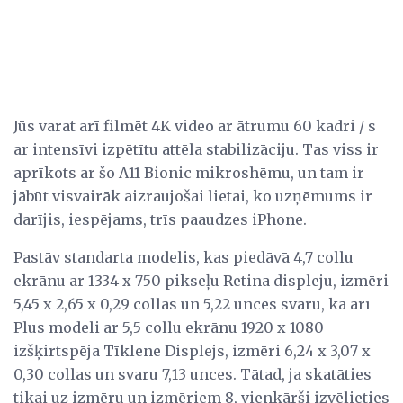
Jūs varat arī filmēt 4K video ar ātrumu 60 kadri / s
ar intensīvi izpētītu attēla stabilizāciju. Tas viss ir
aprīkots ar šo A11 Bionic mikroshēmu, un tam ir
jābūt visvairāk aizraujošai lietai, ko uzņēmums ir
darījis, iespējams, trīs paaudzes iPhone.
Pastāv standarta modelis, kas piedāvā 4,7 collu
ekrānu ar 1334 x 750 pikseļu Retina displeju, izmēri
5,45 x 2,65 x 0,29 collas un 5,22 unces svaru, kā arī
Plus modeli ar 5,5 collu ekrānu 1920 x 1080
izšķirtspēja Tīklene Displejs, izmēri 6,24 x 3,07 x
0,30 collas un svaru 7,13 unces. Tātad, ja skatāties
tikai uz izmēru un izmēriem 8, vienkārši izvēlieties