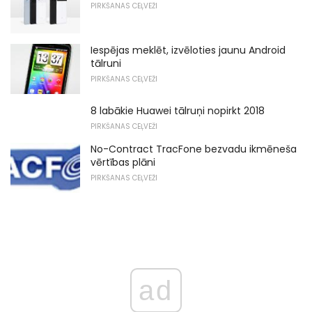
PIRKŠANAS CEĻVEŽI
Iespējas meklēt, izvēloties jaunu Android
tālruni
PIRKŠANAS CEĻVEŽI
8 labākie Huawei tālruņi nopirkt 2018
PIRKŠANAS CEĻVEŽI
No-Contract TracFone bezvadu ikmēneša
vērtības plāni
PIRKŠANAS CEĻVEŽI
ad