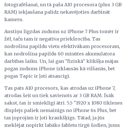
fotografēšanai, un tā paša A10 procesora (plus 3 GB
RAM) iekļaušana palīdz nekavējoties darbināt
kameru.
Austiņu ligzdas zudums uz iPhone 7 Plus tomēr ir
žēl, taču tam ir negatīva priekšrocība. Tas
nodrošina papildu vietu efektīvākam procesoram,
kas nodrošina papildu 60 minūtes akumulatora
darbības laiku. Un, lai gan "fiziskā" klikšķa mājas
pogas zudums iPhone izklausās kā vilšanās, bet
pogas Tapic ir ļoti atsaucīgi.
Tas pats A10 procesors, kas atrodas uz iPhone 7,
atrodas šeit un tiek savienots ar 3 GB RAM. Īsāk
sakot, tas ir smieklīgi ātri. 5.5 "1920 x 1080 tīklenes
displejs paliek nemainīgs no iPhone 6s Plus, bet
tas joprojām ir ļoti kraukšķīgs. Tātad, ja jūs
meklējat nopirkt labāko fabletu tirgū šodien, jums