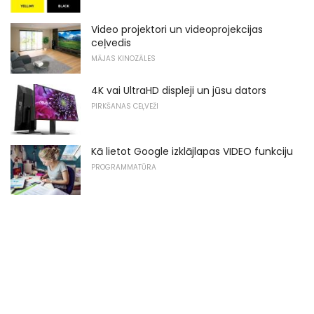
Video projektori un videoprojekcijas
ceļvedis
MĀJAS KINOZĀLES
4K vai UltraHD displeji un jūsu dators
PIRKŠANAS CEĻVEŽI
Kā lietot Google izklājlapas VIDEO funkciju
PROGRAMMATŪRA