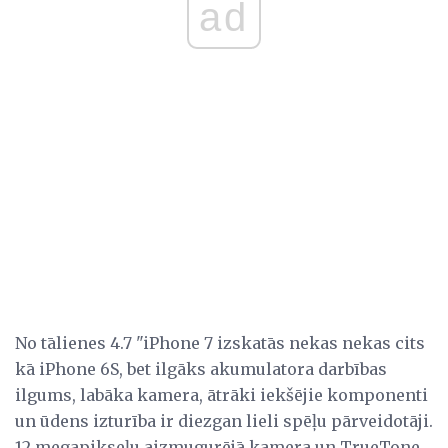
ad
No tālienes 4.7 "iPhone 7 izskatās nekas nekas cits
kā iPhone 6S, bet ilgāks akumulatora darbības
ilgums, labāka kamera, ātrāki iekšējie komponenti
un ūdens izturība ir diezgan lieli spēļu pārveidotāji.
12 megapikseļu aizmugurējā kamera un TrueTone