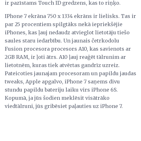
ir pazīstams Touch ID gredzens, kas to riņķo.
IPhone 7 ekrāna 750 x 1334 ekrāns ir lielisks. Tas ir
par 25 procentiem spilgtāks nekā iepriekšējie
iPhones, kas ļauj nedaudz atvieglot lietotāju tiešo
saules staru iedarbību. Un jaunais četrkodolu
Fusion procesora procesors A10, kas savienots ar
2GB RAM, ir ļoti ātrs. A10 ļauj reaģēt tālrunim ar
lietotnēm, kuras tiek atvērtas gandrīz uzreiz.
Pateicoties jaunajam procesoram un papildu jaudas
tweaks, Apple apgalvo, iPhone 7 saņems divu
stundu papildu bateriju laiku virs iPhone 6S.
Kopumā, ja jūs šodien meklēsit visātrāko
viedtālruni, jūs gribēsiet paļauties uz iPhone 7.