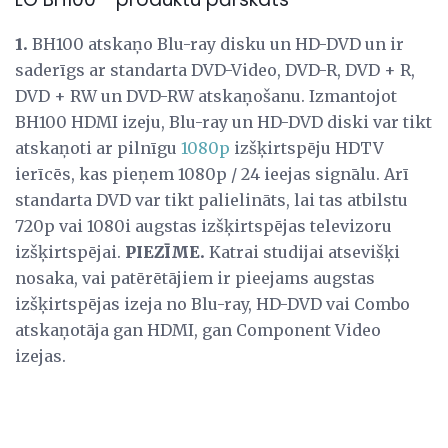
1.
BH100 atskaņo Blu-ray disku un HD-DVD un ir
saderīgs ar standarta DVD-Video, DVD-R, DVD + R,
DVD + RW un DVD-RW atskaņošanu. Izmantojot
BH100 HDMI izeju, Blu-ray un HD-DVD diski var tikt
atskaņoti ar pilnīgu
1080p
izšķirtspēju HDTV
ierīcēs, kas pieņem 1080p / 24 ieejas signālu. Arī
standarta DVD var tikt palielināts, lai tas atbilstu
720p vai 1080i augstas izšķirtspējas televizoru
izšķirtspējai.
PIEZĪME.
Katrai studijai atsevišķi
nosaka, vai patērētājiem ir pieejams augstas
izšķirtspējas izeja no Blu-ray, HD-DVD vai Combo
atskaņotāja gan HDMI, gan Component Video
izejas.