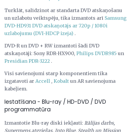
Turklāt, salīdzinot ar standarta DVD atskaņošanu
un uzlabotu veiktspēju, tika izmantots arī
Samsung
DVD-HD931 DVD atskaņotājs ar 720p / 1080i
uzlabojumu (DVI-HDCP izeja)
.
DVD-R un DVD + RW izmantoti šādi DVD
atskaņotāji: Sony RDR-HX900,
Philips DVDR985
un
Presidian PDR-3222
.
Visi savienojumi starp komponentiem tika
izgatavoti ar
Accell
,
Kobalt
un AR savienojuma
kabeļiem.
Iestatīšana - Blu-ray / HD-DVD / DVD
programmatūra
Izmantotie Blu-ray diski iekļauti:
Itālijas darbs,
Supermens atgriežas, Into Blue, Stealth un Mission