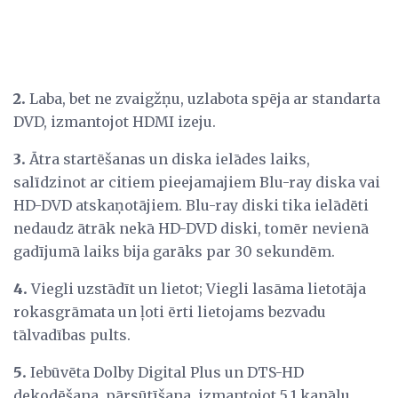
2.
Laba, bet ne zvaigžņu, uzlabota spēja ar standarta
DVD, izmantojot HDMI izeju.
3.
Ātra startēšanas un diska ielādes laiks,
salīdzinot ar citiem pieejamajiem Blu-ray diska vai
HD-DVD atskaņotājiem. Blu-ray diski tika ielādēti
nedaudz ātrāk nekā HD-DVD diski, tomēr nevienā
gadījumā laiks bija garāks par 30 sekundēm.
4.
Viegli uzstādīt un lietot; Viegli lasāma lietotāja
rokasgrāmata un ļoti ērti lietojams bezvadu
tālvadības pults.
5.
Iebūvēta Dolby Digital Plus un DTS-HD
dekodēšana, pārsūtīšana, izmantojot 5.1 kanālu