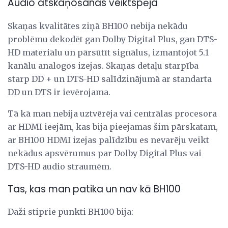
Audio atskaņošanas veiktspēja
Skaņas kvalitātes ziņā BH100 nebija nekādu
problēmu dekodēt gan Dolby Digital Plus, gan DTS-
HD materiālu un pārsūtīt signālus, izmantojot 5.1
kanālu analogos izejas. Skaņas detaļu starpība
starp DD + un DTS-HD salīdzinājumā ar standarta
DD un DTS ir ievērojama.
Tā kā man nebija uztvērēja vai centrālas procesora
ar HDMI ieejām, kas bija pieejamas šim pārskatam,
ar BH100 HDMI izejas palīdzību es nevarēju veikt
nekādus apsvērumus par Dolby Digital Plus vai
DTS-HD audio straumēm.
Tas, kas man patika un nav kā BH100
Daži stiprie punkti BH100 bija: