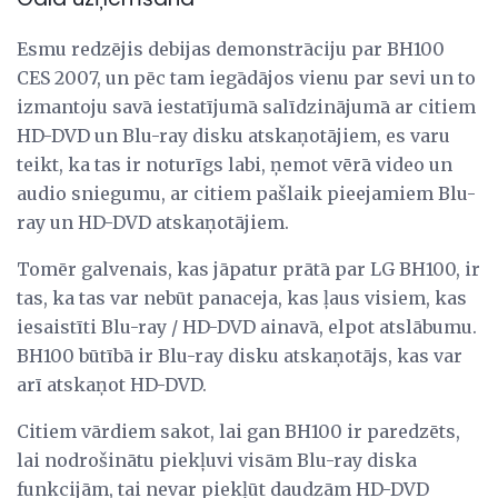
Esmu redzējis debijas demonstrāciju par BH100
CES 2007, un pēc tam iegādājos vienu par sevi un to
izmantoju savā iestatījumā salīdzinājumā ar citiem
HD-DVD un Blu-ray disku atskaņotājiem, es varu
teikt, ka tas ir noturīgs labi, ņemot vērā video un
audio sniegumu, ar citiem pašlaik pieejamiem Blu-
ray un HD-DVD atskaņotājiem.
Tomēr galvenais, kas jāpatur prātā par LG BH100, ir
tas, ka tas var nebūt panaceja, kas ļaus visiem, kas
iesaistīti Blu-ray / HD-DVD ainavā, elpot atslābumu.
BH100 būtībā ir Blu-ray disku atskaņotājs, kas var
arī atskaņot HD-DVD.
Citiem vārdiem sakot, lai gan BH100 ir paredzēts,
lai nodrošinātu piekļuvi visām Blu-ray diska
funkcijām, tai nevar piekļūt daudzām HD-DVD