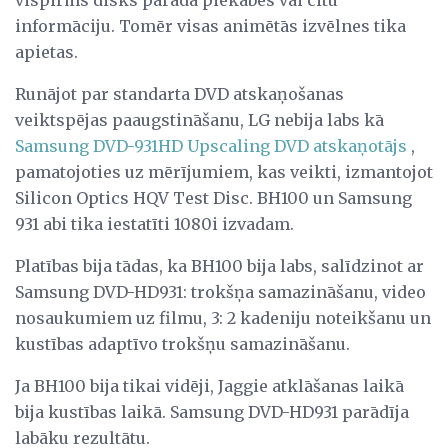
vispirms disks parāda piekabes vai citu
informāciju. Tomēr visas animētās izvēlnes tika
apietas.
Runājot par standarta DVD atskaņošanas
veiktspējas paaugstināšanu, LG nebija labs kā
Samsung DVD-931HD Upscaling DVD atskaņotājs
,
pamatojoties uz mērījumiem, kas veikti, izmantojot
Silicon Optics HQV Test Disc. BH100 un Samsung
931 abi tika iestatīti 1080i izvadam.
Platības bija tādas, ka BH100 bija labs, salīdzinot ar
Samsung DVD-HD931: trokšņa samazināšanu, video
nosaukumiem uz filmu, 3: 2 kadeniju noteikšanu un
kustības adaptīvo trokšņu samazināšanu.
Ja BH100 bija tikai vidēji, Jaggie atklāšanas laikā
bija kustības laikā. Samsung DVD-HD931 parādīja
labāku rezultātu.