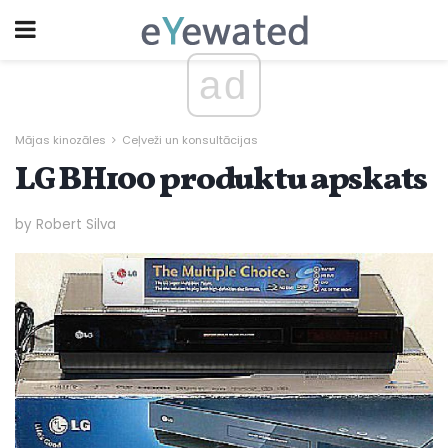
ad
Mājas kinozāles
Ceļveži un konsultācijas
LG BH100 produktu apskats
by Robert Silva