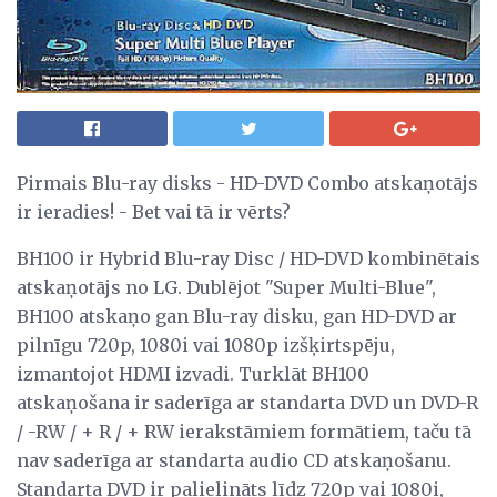
Pirmais Blu-ray disks - HD-DVD Combo atskaņotājs
ir ieradies! - Bet vai tā ir vērts?
BH100 ir Hybrid Blu-ray Disc / HD-DVD kombinētais
atskaņotājs no LG. Dublējot "Super Multi-Blue",
BH100 atskaņo gan Blu-ray disku, gan HD-DVD ar
pilnīgu 720p, 1080i vai 1080p izšķirtspēju,
izmantojot HDMI izvadi. Turklāt BH100
atskaņošana ir saderīga ar standarta DVD un DVD-R
/ -RW / + R / + RW ierakstāmiem formātiem, taču tā
nav saderīga ar standarta audio CD atskaņošanu.
Standarta DVD ir palielināts līdz 720p vai 1080i,