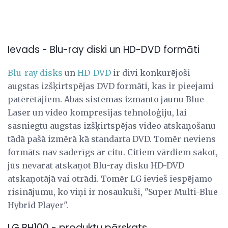
Ievads - Blu-ray diski un HD-DVD formāti
Blu-ray disks
un
HD-DVD
ir divi konkurējoši
augstas izšķirtspējas DVD formāti, kas ir pieejami
patērētājiem. Abas sistēmas izmanto jaunu Blue
Laser un video kompresijas tehnoloģiju, lai
sasniegtu augstas izšķirtspējas video atskaņošanu
tādā pašā izmērā kā standarta DVD. Tomēr neviens
formāts nav saderīgs ar citu. Citiem vārdiem sakot,
jūs nevarat atskaņot Blu-ray disku HD-DVD
atskaņotājā vai otrādi. Tomēr LG ievieš iespējamo
risinājumu, ko viņi ir nosaukuši, "Super Multi-Blue
Hybrid Player".
LG BH100 - produktu pārskats