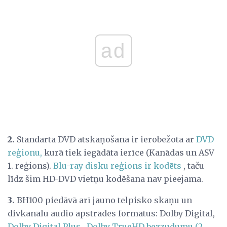
ad
2.
Standarta DVD atskaņošana ir ierobežota ar
DVD
reģionu,
kurā tiek iegādāta ierīce (Kanādas un ASV
1. reģions).
Blu-ray disku reģions ir kodēts
, taču
līdz šim HD-DVD vietņu kodēšana nav pieejama.
3.
BH100 piedāvā arī jauno telpisko skaņu un
divkanālu audio apstrādes formātus: Dolby Digital,
Dolby Digital Plus
,
Dolby TrueHD bezzudumu (2