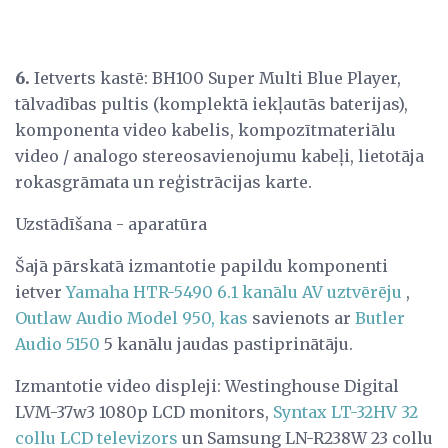
6.
Ietverts kastē: BH100 Super Multi Blue Player,
tālvadības pultis (komplektā iekļautās baterijas),
komponenta video kabelis, kompozītmateriālu
video / analogo stereosavienojumu kabeļi, lietotāja
rokasgrāmata un reģistrācijas karte.
Uzstādīšana - aparatūra
Šajā pārskatā izmantotie papildu komponenti
ietver
Yamaha HTR-5490 6.1 kanālu AV uztvērēju
,
Outlaw Audio Model 950, kas
savienots ar
Butler
Audio 5150
5 kanālu jaudas pastiprinātāju.
Izmantotie video displeji: Westinghouse Digital
LVM-37w3 1080p LCD monitors,
Syntax LT-32HV 32
collu LCD televizors
un Samsung LN-R238W 23 collu