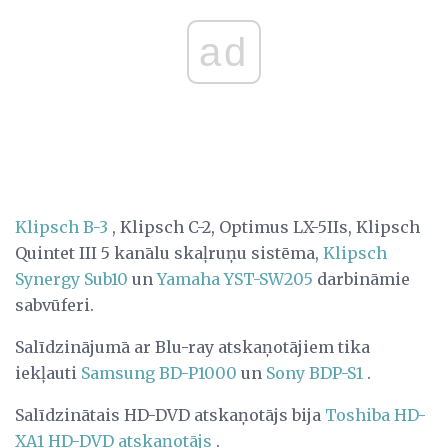
ad
Klipsch B-3
, Klipsch C-2, Optimus LX-5IIs, Klipsch
Quintet III 5 kanālu skaļruņu sistēma,
Klipsch
Synergy Sub10
un
Yamaha YST-SW205
darbināmie
sabvūferi.
Salīdzinājumā ar Blu-ray atskaņotājiem tika
iekļauti
Samsung BD-P1000
un
Sony BDP-S1
.
Salīdzinātais HD-DVD atskaņotājs bija
Toshiba HD-
XA1 HD-DVD atskaņotājs
.