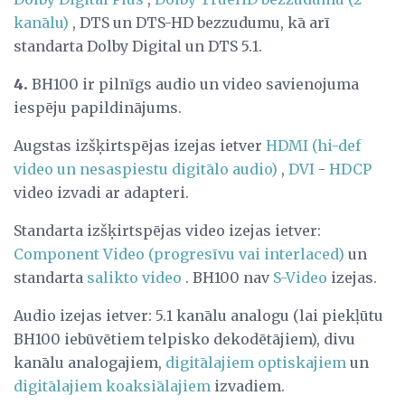
kanālu)
, DTS un DTS-HD bezzudumu, kā arī
standarta Dolby Digital un DTS 5.1.
4.
BH100 ir pilnīgs audio un video savienojuma
iespēju papildinājums.
Augstas izšķirtspējas izejas ietver
HDMI (hi-def
video un nesaspiestu digitālo audio)
,
DVI
-
HDCP
video izvadi ar adapteri.
Standarta izšķirtspējas video izejas ietver:
Component Video (progresīvu vai interlaced)
un
standarta
salikto video
. BH100 nav
S-Video
izejas.
Audio izejas ietver: 5.1 kanālu analogu (lai piekļūtu
BH100 iebūvētiem telpisko dekodētājiem), divu
kanālu analogajiem,
digitālajiem optiskajiem
un
digitālajiem koaksiālajiem
izvadiem.