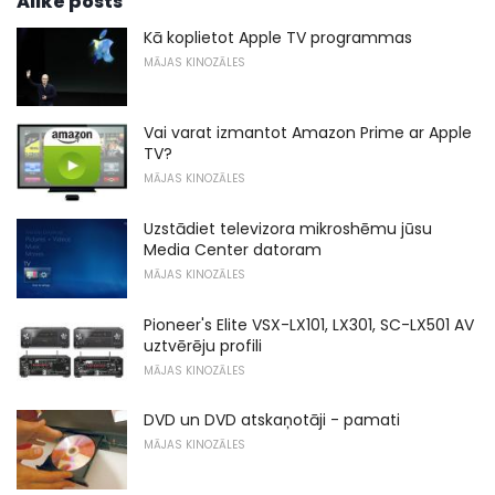
Alike posts
Kā koplietot Apple TV programmas
MĀJAS KINOZĀLES
Vai varat izmantot Amazon Prime ar Apple
TV?
MĀJAS KINOZĀLES
Uzstādiet televizora mikroshēmu jūsu
Media Center datoram
MĀJAS KINOZĀLES
Pioneer's Elite VSX-LX101, LX301, SC-LX501 AV
uztvērēju profili
MĀJAS KINOZĀLES
DVD un DVD atskaņotāji - pamati
MĀJAS KINOZĀLES