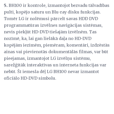
5.
BH100 ir kontrole, izmantojot bezvadu tālvadības
pulti, kopējo saturu un Blu-ray disku funkcijas.
Tomēr LG ir nolēmusi pārcelt savas HDD DVD
programmatūras izvēlnes navigācijas sistēmas,
nevis piekļūt HD-DVD tiešajām izvēlnēm. Tas
nozīmē, ka, lai gan lielākā daļa no HD-DVD
kopējām iezīmēm, piemēram, komentāri, izdzēstās
ainas vai pievienotās dokumentālās filmas, var būt
pieejamas, izmantojot LG izvēlņu sistēmu,
sarežģītāk interaktīvas un interneta funkcijas var
nebūt. Šī iemesla dēļ LG BH100 nevar izmantot
oficiālo HD-DVD simbolu.