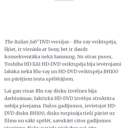
The Italian Job"
DVD versijas - Blu-ray veiktspēja,
šķiet, ir vienāda ar Sony, bet ir daudz
konsekventāka nekā Samsung. No otras puses,
Toshiba HD-XA1 HD-DVD veiktspēja bija ievērojami
labāka nekā Blu-ray un HD-DVD veiktspēja BH100
un pārējiem testa spēlētājiem.
Lai gan visas Blu-ray disku izvēlnes bija
darbināmas, faktiskā HD-DVD izvēlņu struktūra
nebija pieejama. Dažos gadījumos, ievietojot HD-
DVD disku BH100, disks turpināja tieši pāriet uz
filmu un sākt spēlēt, savukārt citos gadījumos