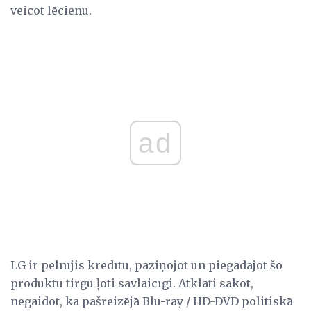
veicot lēcienu.
ad
LG ir pelnījis kredītu, paziņojot un piegādājot šo
produktu tirgū ļoti savlaicīgi. Atklāti sakot,
negaidot, ka pašreizējā Blu-ray / HD-DVD politiskā