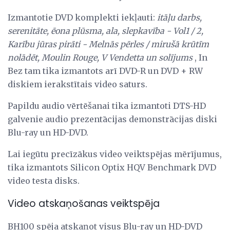
Izmantotie DVD komplekti iekļauti:
itāļu darbs,
serenitāte, ēona plūsma, ala, slepkavība - Vol1 / 2,
Karību jūras pirāti - Melnās pērles / mirušā krūtīm
nolādēt, Moulin Rouge, V Vendetta un solījums
, In
Bez tam tika izmantots arī DVD-R un DVD + RW
diskiem ierakstītais video saturs.
Papildu audio vērtēšanai tika izmantoti DTS-HD
galvenie audio prezentācijas demonstrācijas diski
Blu-ray un HD-DVD.
Lai iegūtu precīzākus video veiktspējas mērījumus,
tika izmantots Silicon Optix HQV Benchmark DVD
video testa disks.
Video atskaņošanas veiktspēja
BH100 spēja atskaņot visus Blu-ray un HD-DVD