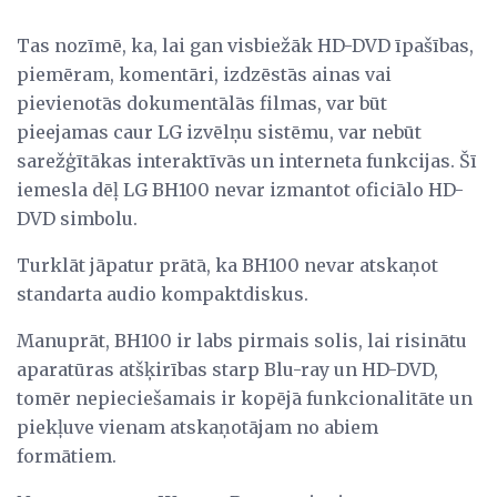
Tas nozīmē, ka, lai gan visbiežāk HD-DVD īpašības,
piemēram, komentāri, izdzēstās ainas vai
pievienotās dokumentālās filmas, var būt
pieejamas caur LG izvēlņu sistēmu, var nebūt
sarežģītākas interaktīvās un interneta funkcijas. Šī
iemesla dēļ LG BH100 nevar izmantot oficiālo HD-
DVD simbolu.
Turklāt jāpatur prātā, ka BH100 nevar atskaņot
standarta audio kompaktdiskus.
Manuprāt, BH100 ir labs pirmais solis, lai risinātu
aparatūras atšķirības starp Blu-ray un HD-DVD,
tomēr nepieciešamais ir kopējā funkcionalitāte un
piekļuve vienam atskaņotājam no abiem
formātiem.