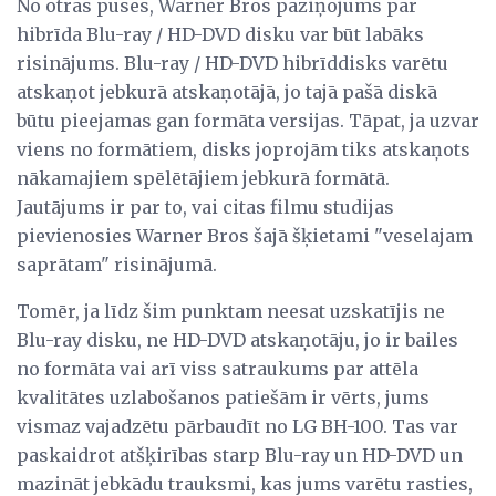
No otras puses, Warner Bros paziņojums par
hibrīda Blu-ray / HD-DVD disku var būt labāks
risinājums. Blu-ray / HD-DVD hibrīddisks varētu
atskaņot jebkurā atskaņotājā, jo tajā pašā diskā
būtu pieejamas gan formāta versijas. Tāpat, ja uzvar
viens no formātiem, disks joprojām tiks atskaņots
nākamajiem spēlētājiem jebkurā formātā.
Jautājums ir par to, vai citas filmu studijas
pievienosies Warner Bros šajā šķietami "veselajam
saprātam" risinājumā.
Tomēr, ja līdz šim punktam neesat uzskatījis ne
Blu-ray disku, ne HD-DVD atskaņotāju, jo ir bailes
no formāta vai arī viss satraukums par attēla
kvalitātes uzlabošanos patiešām ir vērts, jums
vismaz vajadzētu pārbaudīt no LG BH-100. Tas var
paskaidrot atšķirības starp Blu-ray un HD-DVD un
mazināt jebkādu trauksmi, kas jums varētu rasties,