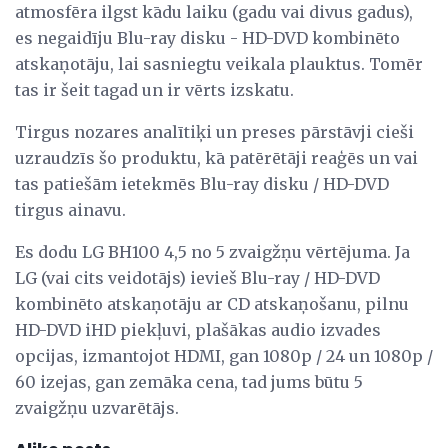
atmosfēra ilgst kādu laiku (gadu vai divus gadus),
es negaidīju Blu-ray disku - HD-DVD kombinēto
atskaņotāju, lai sasniegtu veikala plauktus. Tomēr
tas ir šeit tagad un ir vērts izskatu.
Tirgus nozares analītiķi un preses pārstāvji cieši
uzraudzīs šo produktu, kā patērētāji reaģēs un vai
tas patiešām ietekmēs Blu-ray disku / HD-DVD
tirgus ainavu.
Es dodu LG BH100 4,5 no 5 zvaigžņu vērtējuma. Ja
LG (vai cits veidotājs) ievieš Blu-ray / HD-DVD
kombinēto atskaņotāju ar CD atskaņošanu, pilnu
HD-DVD iHD piekļuvi, plašākas audio izvades
opcijas, izmantojot HDMI, gan 1080p / 24 un 1080p /
60 izejas, gan zemāka cena, tad jums būtu 5
zvaigžņu uzvarētājs.