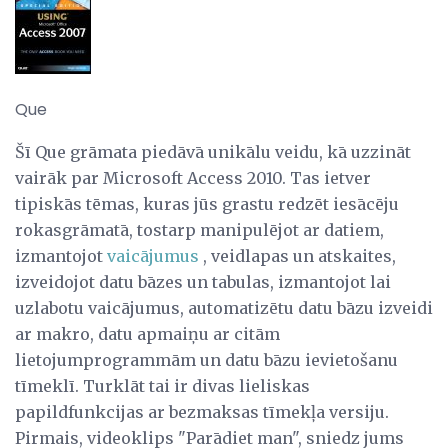
Que
Šī Que grāmata piedāvā unikālu veidu, kā uzzināt
vairāk par Microsoft Access 2010. Tas ietver
tipiskās tēmas, kuras jūs grastu redzēt iesācēju
rokasgrāmatā, tostarp manipulējot ar datiem,
izmantojot
vaicājumus
, veidlapas un atskaites,
izveidojot datu bāzes un tabulas, izmantojot lai
uzlabotu vaicājumus, automatizētu datu bāzu izveidi
ar makro, datu apmaiņu ar citām
lietojumprogrammām un datu bāzu ievietošanu
tīmeklī. Turklāt tai ir divas lieliskas
papildfunkcijas ar bezmaksas tīmekļa versiju.
Pirmais, videoklips "Parādiet man", sniedz jums