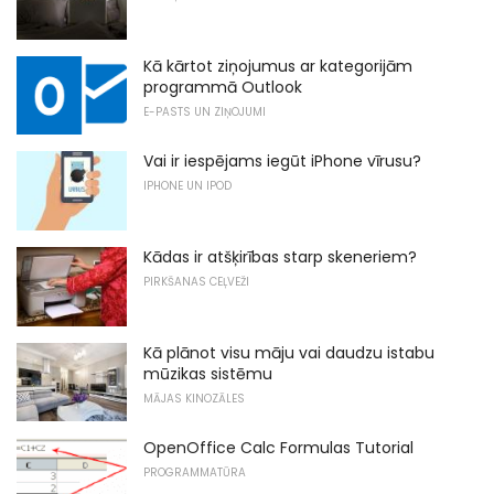
Kā kārtot ziņojumus ar kategorijām
programmā Outlook
E-PASTS UN ZIŅOJUMI
Vai ir iespējams iegūt iPhone vīrusu?
IPHONE UN IPOD
Kādas ir atšķirības starp skeneriem?
PIRKŠANAS CEĻVEŽI
Kā plānot visu māju vai daudzu istabu
mūzikas sistēmu
MĀJAS KINOZĀLES
OpenOffice Calc Formulas Tutorial
PROGRAMMATŪRA