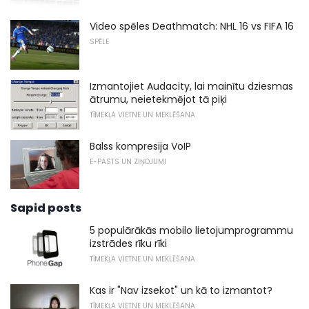
Video spēles Deathmatch: NHL 16 vs FIFA 16
SPĒLE
Izmantojiet Audacity, lai mainītu dziesmas
ātrumu, neietekmējot tā piķi
TĪMEKĻA VIETNE UN MEKLĒŠANA
Balss kompresija VoIP
E-PASTS UN ZIŅOJUMI
Sapid posts
5 populārākās mobilo lietojumprogrammu
izstrādes rīku rīki
TĪMEKĻA VIETNE UN MEKLĒŠANA
Kas ir "Nav izsekot" un kā to izmantot?
TĪMEKĻA VIETNE UN MEKLĒŠANA