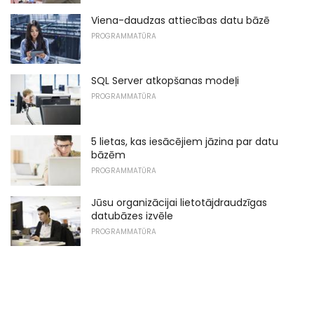
Viena-daudzas attiecības datu bāzē
PROGRAMMATŪRA
SQL Server atkopšanas modeļi
PROGRAMMATŪRA
5 lietas, kas iesācējiem jāzina par datu
bāzēm
PROGRAMMATŪRA
Jūsu organizācijai lietotājdraudzīgas
datubāzes izvēle
PROGRAMMATŪRA