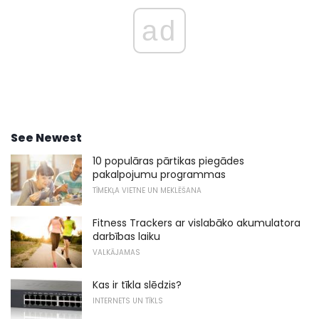
ad
See Newest
10 populāras pārtikas piegādes
pakalpojumu programmas
TĪMEKĻA VIETNE UN MEKLĒŠANA
Fitness Trackers ar vislabāko akumulatora
darbības laiku
VALKĀJAMAS
Kas ir tīkla slēdzis?
INTERNETS UN TĪKLS