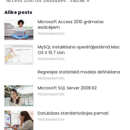
"Access 2010 for Dummies". Vairāk »
Alike posts
Microsoft Access 2010 grāmatas
iesācējiem
PROGRAMMATŪRA
MySQL instalēšana operētājsistēmā Mac
OS X 10.7 Lion
PROGRAMMATŪRA
Regresijas statistiskā modeļa definēšana
PROGRAMMATŪRA
Microsoft SQL Server 2008 R2
PROGRAMMATŪRA
Datubāzes standartizācijas pamati
PROGRAMMATŪRA