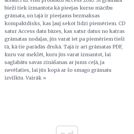
atsauci uz visu produktu Access 2010. Šī grāmata
bieži tiek izmantota kā pieejas kursu mācību
grāmata, un tajā ir pieejams bezmaksas
kompaktdisks, kas ļauj sekot līdzi piemēriem. CD
satur Access datu bāzes, kas satur datus no katras
grāmatas nodaļas, jūs varat iet pa piemēriem tieši
tā, kā tie parādās drukā. Tajā ir arī grāmatas PDF,
kuru var meklēt, kuru jūs varat izmantot, lai
saglabātu savas zināšanas ar jums ceļā, ja
nevēlaties, lai jūs kopā ar šo smago grāmatu
izvilktu. Vairāk »