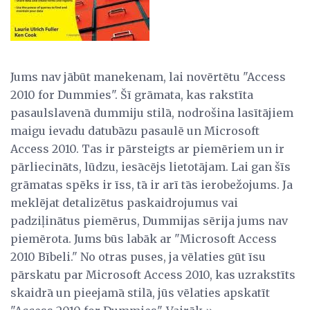
Jums nav jābūt manekenam, lai novērtētu "Access
2010 for Dummies". Šī grāmata, kas rakstīta
pasaulslavenā dummiju stilā, nodrošina lasītājiem
maigu ievadu datubāzu pasaulē un Microsoft
Access 2010. Tas ir pārsteigts ar piemēriem un ir
pārliecināts, lūdzu, iesācējs lietotājam. Lai gan šīs
grāmatas spēks ir īss, tā ir arī tās ierobežojums. Ja
meklējat detalizētus paskaidrojumus vai
padziļinātus piemērus, Dummijas sērija jums nav
piemērota. Jums būs labāk ar "Microsoft Access
2010 Bībeli." No otras puses, ja vēlaties gūt īsu
pārskatu par Microsoft Access 2010, kas uzrakstīts
skaidrā un pieejamā stilā, jūs vēlaties apskatīt