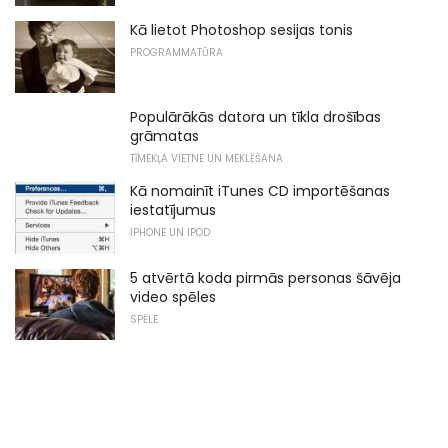
Kā lietot Photoshop sesijas tonis
PROGRAMMATŪRA
Populārākās datora un tīkla drošības
grāmatas
TĪMEKĻA VIETNE UN MEKLĒŠANA
Kā nomainīt iTunes CD importēšanas
iestatījumus
IPHONE UN IPOD
5 atvērtā koda pirmās personas šāvēja
video spēles
SPĒLE