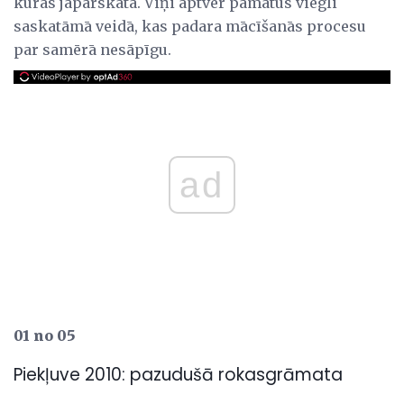
kuras jāpārskata. Viņi aptver pamatus viegli
saskatāmā veidā, kas padara mācīšanās procesu
par samērā nesāpīgu.
ad
01 no 05
Piekļuve 2010: pazudušā rokasgrāmata