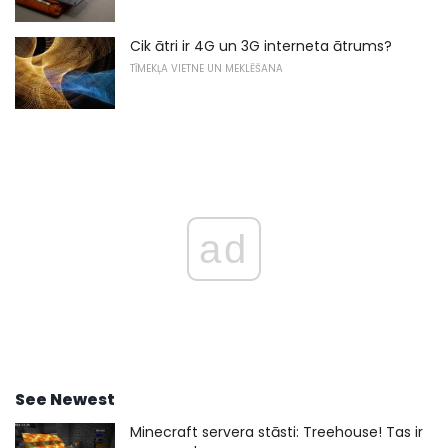
Cik ātri ir 4G un 3G interneta ātrums?
TĪMEKĻA VIETNE UN MEKLĒŠANA
ad
See Newest
Minecraft servera stāsti: Treehouse! Tas ir