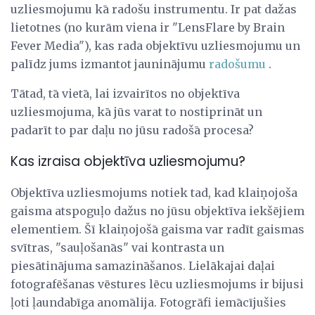
uzliesmojumu kā radošu instrumentu. Ir pat dažas
lietotnes (no kurām viena ir "LensFlare by Brain
Fever Media"), kas rada objektīvu uzliesmojumu un
palīdz jums izmantot jauninājumu
radošumu
.
Tātad, tā vietā, lai izvairītos no objektīva
uzliesmojuma, kā jūs varat to nostiprināt un
padarīt to par daļu no jūsu radošā procesa?
Kas izraisa objektīva uzliesmojumu?
Objektīva uzliesmojums notiek tad, kad klaiņojoša
gaisma atspoguļo dažus no jūsu objektīva iekšējiem
elementiem. Šī klaiņojošā gaisma var radīt gaismas
svītras, "sauļošanās" vai kontrasta un
piesātinājuma samazināšanos. Lielākajai daļai
fotografēšanas vēstures lēcu uzliesmojums ir bijusi
ļoti ļaundabīga anomālija. Fotogrāfi iemācījušies