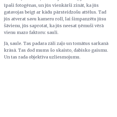
īpaši fotogēnas, un jūs vienkārši zināt, ka jūs
gatavojas beigt ar kādu pārsteidzošu attēlus. Tad
jūs atverat savu kameru roll, lai šimpanzētu jūsu
šāvienu, jūs saprotat, ka jūs neesat ņēmuši vērā
vienu mazo faktoru: sauli.
Jā, saule. Tas padara zāli zaļo un tomātus sarkanā
krāsā. Tas dod mums šo skaisto, dabisko gaismu.
Un tas rada objektīva uzliesmojumu.