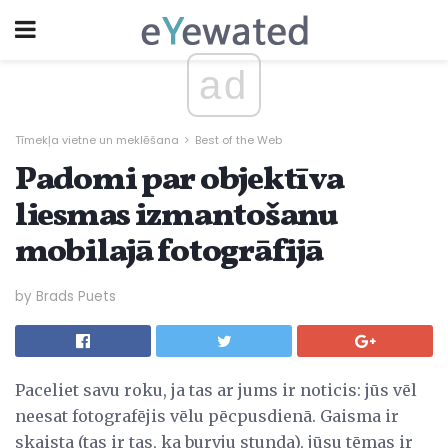
ad
Tīmekļa vietne un meklēšana
Best of the Web
Padomi par objektīva
liesmas izmantošanu
mobilajā fotogrāfijā
by Brads Puets
Paceliet savu roku, ja tas ar jums ir noticis: jūs vēl
neesat fotografējis vēlu pēcpusdienā. Gaisma ir
skaista (tas ir tas, ka burvju stunda), jūsu tēmas ir