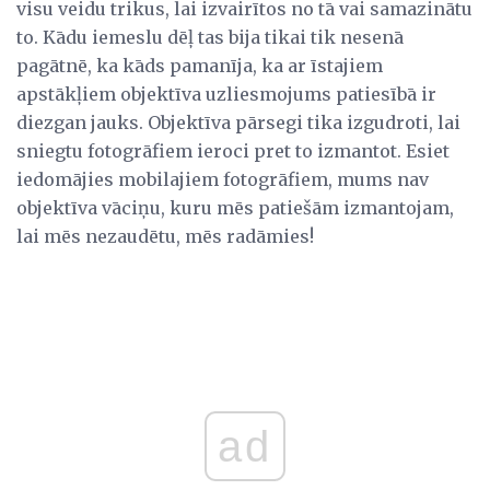
visu veidu trikus, lai izvairītos no tā vai samazinātu
to. Kādu iemeslu dēļ tas bija tikai tik nesenā
pagātnē, ka kāds pamanīja, ka ar īstajiem
apstākļiem objektīva uzliesmojums patiesībā ir
diezgan jauks. Objektīva pārsegi tika izgudroti, lai
sniegtu fotogrāfiem ieroci pret to izmantot. Esiet
iedomājies mobilajiem fotogrāfiem, mums nav
objektīva vāciņu, kuru mēs patiešām izmantojam,
lai mēs nezaudētu, mēs radāmies!
ad