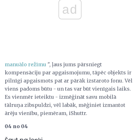
ad
manuālo režīmu
", ļaus jums pārsniegt
kompensāciju par apgaismojumu, tāpēc objekts ir
pilnīgi apgaismots pat ar pārāk izstaroto fonu. Vēl
viens padoms būtu - un tas var būt vienīgais laiks.
Es vienmēr ieteiktu - izmēģināt savu mobilā
tālruņa zibspuldzi, vēl labāk, mēģiniet izmantot
ārēju vienību, piemēram, iShuttr.
04 no 04