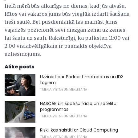
lielā mērā būs atkarīgs no dienas, kad jūs atvašu.
Rītos vai vakaros jums būs vieglāk izdarīt šaušanu
tieši saulē. Bet pusdienlaikā tas mainās. Jums
vajadzēs pozicionēt sevi diezgan zemu uz zemes,
lai šautu uz sauli. Raksturīgi, ka pulksten 11:00 vai
2:00 vislabvēlīgākais ir pusnakts objektīva
uzliesmojums.
Alike posts
Uzziniet par Podcast metadatus un ID3
tagiem
TĪMEKĻA VIETNE UN MEKLĒŠANA
NASCAR un sacīkšu radio un satelītu
programmas
TĪMEKĻA VIETNE UN MEKLĒŠANA
Riski, kas saistīti ar Cloud Computing
TĪMEKĻA VIETNE UN MEKLĒŠANA