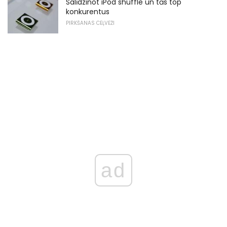
Salīdzinot iPod shuffle un tās top
konkurentus
PIRKŠANAS CEĻVEŽI
ad