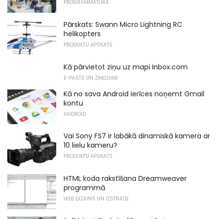
PROGRAMMATŪRA
Pārskats: Swann Micro Lightning RC
helikopters
PRODUKTU APSKATS
Kā pārvietot ziņu uz mapi Inbox.com
E-PASTS UN ZIŅOJUMI
Kā no sava Android ierīces noņemt Gmail
kontu
ANDROID
Vai Sony FS7 ir labākā dinamiskā kamera ar
10 lielu kameru?
PRODUKTU APSKATS
HTML koda rakstīšana Dreamweaver
programmā
WEB DIZAINS UN IZSTRĀDE