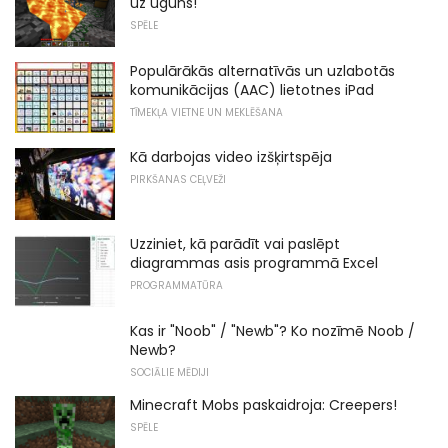
uz uguns!
SPĒLE
Populārākās alternatīvās un uzlabotās
komunikācijas (AAC) lietotnes iPad
TĪMEKĻA VIETNE UN MEKLĒŠANA
Kā darbojas video izšķirtspēja
PIRKŠANAS CEĻVEŽI
Uzziniet, kā parādīt vai paslēpt
diagrammas asis programmā Excel
PROGRAMMATŪRA
Kas ir "Noob" / "Newb"? Ko nozīmē Noob /
Newb?
SOCIĀLIE MĒDIJI
Minecraft Mobs paskaidroja: Creepers!
SPĒLE