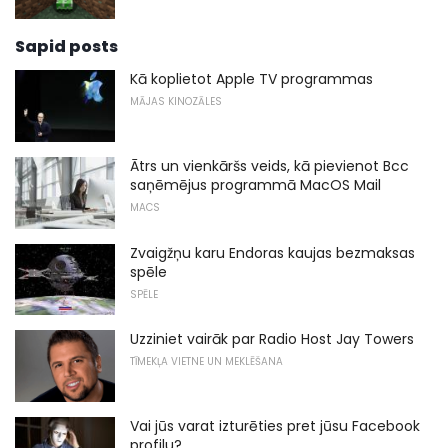
Sapid posts
Kā koplietot Apple TV programmas
MĀJAS KINOZĀLES
Ātrs un vienkāršs veids, kā pievienot Bcc
saņēmējus programmā MacOS Mail
MACS
Zvaigžņu karu Endoras kaujas bezmaksas
spēle
SPĒLE
Uzziniet vairāk par Radio Host Jay Towers
TĪMEKĻA VIETNE UN MEKLĒŠANA
Vai jūs varat izturēties pret jūsu Facebook
profilu?