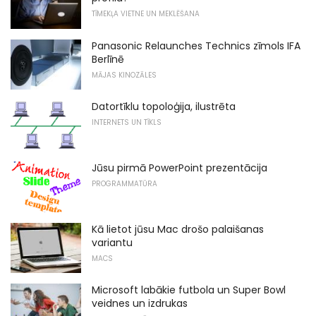
TĪMEKĻA VIETNE UN MEKLĒŠANA
Panasonic Relaunches Technics zīmols IFA
Berlīnē
MĀJAS KINOZĀLES
Datortīklu topoloģija, ilustrēta
INTERNETS UN TĪKLS
Jūsu pirmā PowerPoint prezentācija
PROGRAMMATŪRA
Kā lietot jūsu Mac drošo palaišanas
variantu
MACS
Microsoft labākie futbola un Super Bowl
veidnes un izdrukas