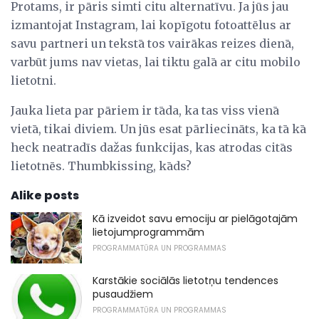
Protams, ir pāris simti citu alternatīvu. Ja jūs jau
izmantojat Instagram, lai kopīgotu fotoattēlus ar
savu partneri un tekstā tos vairākas reizes dienā,
varbūt jums nav vietas, lai tiktu galā ar citu mobilo
lietotni.
Jauka lieta par pāriem ir tāda, ka tas viss vienā
vietā, tikai diviem. Un jūs esat pārliecināts, ka tā kā
heck neatradīs dažas funkcijas, kas atrodas citās
lietotnēs. Thumbkissing, kāds?
Alike posts
Kā izveidot savu emociju ar pielāgotajām
lietojumprogrammām
PROGRAMMATŪRA UN PROGRAMMAS
Karstākie sociālās lietotņu tendences
pusaudžiem
PROGRAMMATŪRA UN PROGRAMMAS