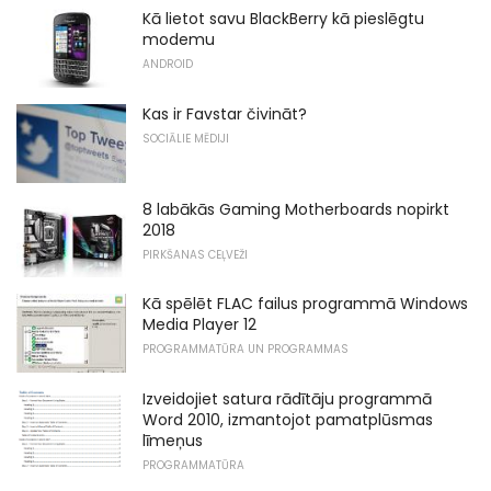
Kā lietot savu BlackBerry kā pieslēgtu
modemu
ANDROID
Kas ir Favstar čivināt?
SOCIĀLIE MĒDIJI
8 labākās Gaming Motherboards nopirkt
2018
PIRKŠANAS CEĻVEŽI
Kā spēlēt FLAC failus programmā Windows
Media Player 12
PROGRAMMATŪRA UN PROGRAMMAS
Izveidojiet satura rādītāju programmā
Word 2010, izmantojot pamatplūsmas
līmeņus
PROGRAMMATŪRA