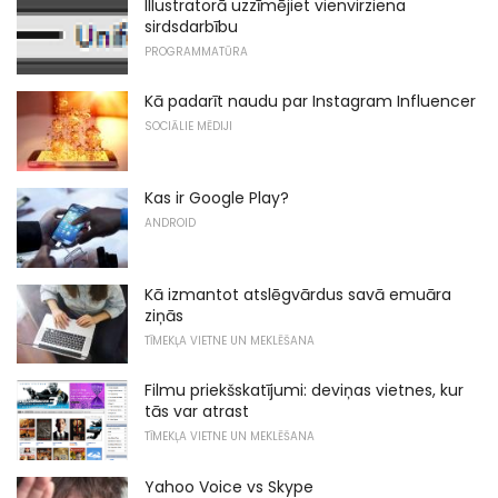
Illustratorā uzzīmējiet vienvirziena
sirdsdarbību
PROGRAMMATŪRA
Kā padarīt naudu par Instagram Influencer
SOCIĀLIE MĒDIJI
Kas ir Google Play?
ANDROID
Kā izmantot atslēgvārdus savā emuāra
ziņās
TĪMEKĻA VIETNE UN MEKLĒŠANA
Filmu priekšskatījumi: deviņas vietnes, kur
tās var atrast
TĪMEKĻA VIETNE UN MEKLĒŠANA
Yahoo Voice vs Skype