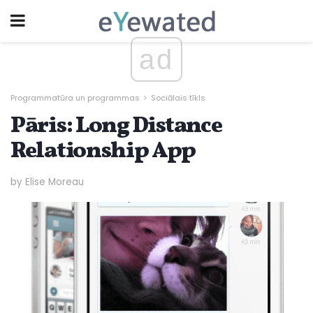
ad
Programmatūra un programmas
Sociālais tīkls
Pāris: Long Distance
Relationship App
by Elise Moreau