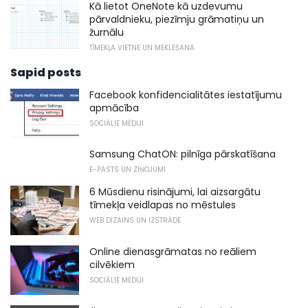
Kā lietot OneNote kā uzdevumu
pārvaldnieku, piezīmju grāmatiņu un
žurnālu
TĪMEKĻA VIETNE UN MEKLĒŠANA
Sapid posts
Facebook konfidencialitātes iestatījumu
apmācība
SOCIĀLIE MĒDIJI
Samsung ChatON: pilnīga pārskatīšana
E-PASTS UN ZIŅOJUMI
6 Mūsdienu risinājumi, lai aizsargātu
tīmekļa veidlapas no mēstules
WEB DIZAINS UN IZSTRĀDE
Online dienasgrāmatas no reāliem
cilvēkiem
SOCIĀLIE MĒDIJI