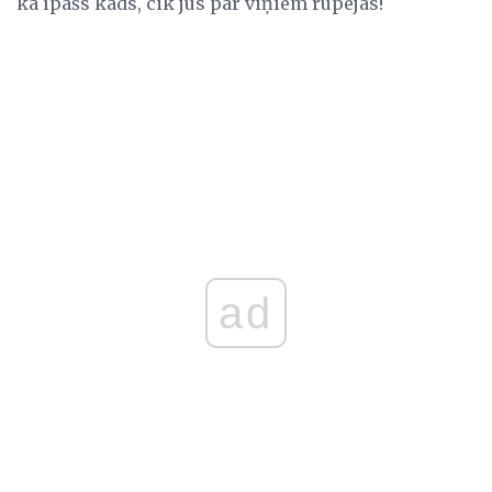
ka īpašs kāds, cik jūs par viņiem rūpējas!
ad