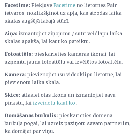
Facetime:
Piekļuve
Facetime
no lietotnes Pair
ietvaros, noklikšķinot uz apļa, kas atrodas laika
skalas augšējā labajā stūrī.
Ziņa:
izmantojiet ziņojumu / sūtīt veidlapu laika
skalas apakšā, lai kaut ko pateiktu.
Fotoattēls:
pieskarieties kameras ikonai, lai
uzņemtu jaunu fotoattēlu vai izvēlētos fotoattēlu.
Kamera:
pievienojiet īsu videoklipu lietotnē, lai
pievienotu laika skalā.
Skice:
atlasiet otas ikonu un izmantojiet savu
pirkstu, lai
izveidotu kaut ko
.
Domāšanas burbulis:
pieskarieties domēna
burbuļa pogai, lai uzreiz paziņotu savam partnerim,
ka domājat par viņu.