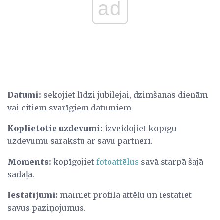
ad
Datumi:
sekojiet līdzi jubilejai, dzimšanas dienām
vai citiem svarīgiem datumiem.
Koplietotie uzdevumi:
izveidojiet kopīgu
uzdevumu sarakstu ar savu partneri.
Moments:
kopīgojiet
fotoattēlus
savā starpā šajā
sadaļā.
Iestatījumi:
mainiet profila attēlu un iestatiet
savus paziņojumus.