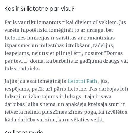
Kas ir šī lietotne par visu?
Pāris var tikt izmantots tikai diviem cilvēkiem. Jūs
varētu hipotētiski izmēģināt to ar draugu, bet
lietotnes funkcijas ir saistītas ar romantiskas
izpausmes un mīlestības izteikšanu, tādēļ jūs,
iespējams, nejutīsiet pilnīgi ērti, nosūtot "Domas
par tevi ..." domu, ka burbulis ir gadījuma draugs vai
līdzstrādnieks .
Ja jūs jau esat izmēģinājis
lietotni Path
, jūs,
iespējams, patīk arī pāris lietotne. Tas darbojas ļoti
līdzīgi un izkārtojums ir līdzīgs. Tajā ir sava
darbības laika shēma, un apakšējā kreisajā stūrī ir
ietverta neliela pluszīmes zīmes poga, lai izvēlētos
kādu darbību vai ziņu, kuru vēlaties veikt.
Kā lietot pāris