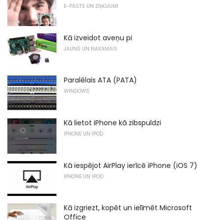
E-PASTS UN ZIŅOJUMI
Kā izveidot aveņu pi
JAUNS UN NĀKAMAIS
Paralēlais ATA (PATA)
WINDOWS
Kā lietot iPhone kā zibspuldzi
IPHONE UN IPOD
Kā iespējot AirPlay ierīcē iPhone (iOS 7)
IPHONE UN IPOD
Kā izgriezt, kopēt un ielīmēt Microsoft
Office