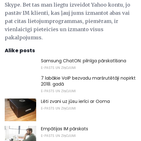
Skype. Bet tas man liegtu izveidot Yahoo kontu, jo
pastāv IM klienti, kas ļauj jums izmantot abas vai
pat citas lietojumprogrammas, piemēram, ir
vienlaicīgi pieteicies un izmanto visus
pakalpojumus.
Alike posts
Samsung ChatON: pilnīga pārskatīšana
E-PASTS UN ZIŅOJUMI
7 labākie VoIP bezvadu maršrutētāji nopirkt
2018. gadā
E-PASTS UN ZIŅOJUMI
Lēti zvani uz jūsu ierīci ar Ooma
E-PASTS UN ZIŅOJUMI
Empātijas IM pārskats
E-PASTS UN ZIŅOJUMI