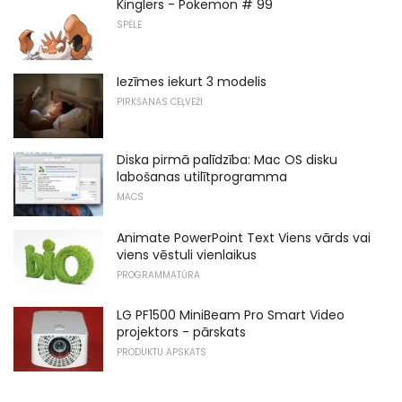
Kinglers - Pokemon # 99
SPĒLE
Iezīmes iekurt 3 modelis
PIRKŠANAS CEĻVEŽI
Diska pirmā palīdzība: Mac OS disku
labošanas utilītprogramma
MACS
Animate PowerPoint Text Viens vārds vai
viens vēstuli vienlaikus
PROGRAMMATŪRA
LG PF1500 MiniBeam Pro Smart Video
projektors - pārskats
PRODUKTU APSKATS