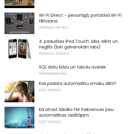
Wi-Fi Direct - personīgā, portatīvā Wi-Fi
tīklošana
INTERNETS UN TĪKLS
4. paaudzes iPod Touch: labs, slikts un
neglīts (bet galvenokārt labs)
PRODUKTU APSKATS
SQL datu bāzu un tabulu izveide
PROGRAMMATŪRA
Kas padara automašīnu smaku slikti?
AUTO TEHNIĶIS
Kā atrast labāko FM frekvences jūsu
automašīnas raidītājam
AUTO TEHNIĶIS