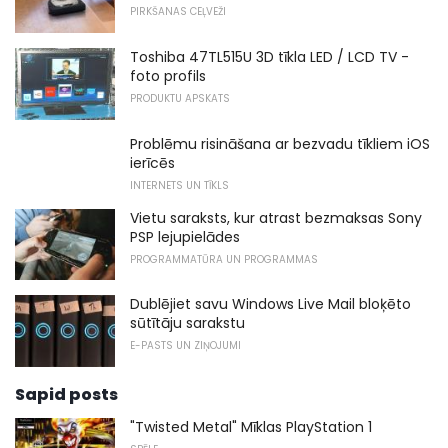
PIRKŠANAS CEĻVEŽI
Toshiba 47TL515U 3D tīkla LED / LCD TV -
foto profils
PRODUKTU APSKATS
Problēmu risināšana ar bezvadu tīkliem iOS
ierīcēs
INTERNETS UN TĪKLS
Vietu saraksts, kur atrast bezmaksas Sony
PSP lejupielādes
PROGRAMMATŪRA UN PROGRAMMAS
Dublējiet savu Windows Live Mail bloķēto
sūtītāju sarakstu
E-PASTS UN ZIŅOJUMI
Sapid posts
"Twisted Metal" Mīklas PlayStation 1