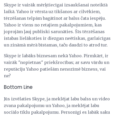
Skype ir vairāk mērķtiecīgai izsaukšanai noteiktā
laikā. Yahoo ir vērsta uz tikšanos ar cilvēkiem,
tērzēšanas telpām bagātinot ar balss čata iespēju.
Yahoo ir viens no retajiem pakalpojumiem, kas
joprojām ļauj publiski sarunāties. Šīs tērzēšanas
istabas lielākoties ir diezgan neētiskas, garlaicīgas
un zināmā mērā bīstamas, taču daudzi to atrod tur.
Skype ir labāks biznesam nekā Yahoo. Pirmkārt, ir
vairāk "nopietnas" priekšrocības; ar savu vārdu un
reputāciju Yahoo patiešām nenozīmē bizness, vai
ne?
Bottom Line
Jūs izvēlaties Skype, ja meklējat labu balss un video
zvana pakalpojumu un Yahoo, ja meklējat labu
sociālo tīklu pakalpojumu. Personīgi es labāk saku