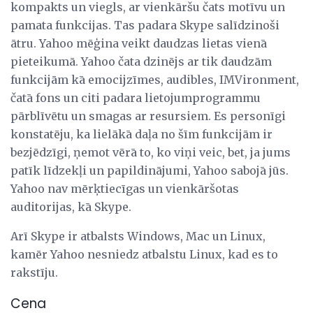
kompakts un viegls, ar vienkāršu čats motīvu un
pamata funkcijas. Tas padara Skype salīdzinoši
ātru. Yahoo mēģina veikt daudzas lietas vienā
pieteikumā. Yahoo čata dzinējs ar tik daudzām
funkcijām kā emocijzīmes, audibles, IMVironment,
čatā fons un citi padara lietojumprogrammu
pārblīvētu un smagas ar resursiem. Es personīgi
konstatēju, ka lielākā daļa no šīm funkcijām ir
bezjēdzīgi, ņemot vērā to, ko viņi veic, bet, ja jums
patīk līdzekļi un papildinājumi, Yahoo sabojā jūs.
Yahoo nav mērķtiecīgas un vienkāršotas
auditorijas, kā Skype.
Arī Skype ir atbalsts Windows, Mac un Linux,
kamēr Yahoo nesniedz atbalstu Linux, kad es to
rakstīju.
Cena