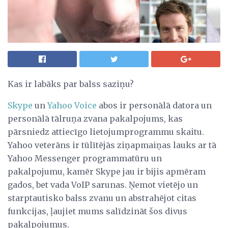
Kas ir labāks par balss saziņu?
Skype
un
Yahoo Voice
abos ir personālā datora un
personālā tālruņa zvana pakalpojums, kas
pārsniedz attiecīgo lietojumprogrammu skaitu.
Yahoo veterāns ir tūlītējās ziņapmaiņas lauks ar tā
Yahoo Messenger programmatūru un
pakalpojumu, kamēr Skype jau ir bijis apmēram
gados, bet vada VoIP sarunas. Ņemot vietējo un
starptautisko balss zvanu un abstrahējot citas
funkcijas, ļaujiet mums salīdzināt šos divus
pakalpojumus.