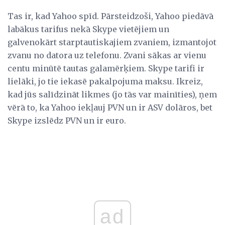
Tas ir, kad Yahoo spīd. Pārsteidzoši, Yahoo piedāvā
labākus tarifus nekā Skype vietējiem un
galvenokārt starptautiskajiem zvaniem, izmantojot
zvanu no datora uz telefonu. Zvani sākas ar vienu
centu minūtē tautas galamērķiem. Skype tarifi ir
lielāki, jo tie iekasē pakalpojuma maksu. Ikreiz,
kad jūs salīdzināt likmes (jo tās var mainīties), ņem
vērā to, ka Yahoo iekļauj PVN un ir ASV dolāros, bet
Skype izslēdz PVN un ir euro.
ad