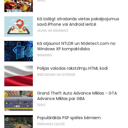
SPĒLE
Kā izslēgt atrašanās vietas pakalpojumus
savā iPhone vai Android ierīcē
JAUNS UN NĀKAMAIS
Kā atjaunot NTLDR un Ntdetect.com no
Windows XP kompaktdiska
WINDOWS
Polijas valodas rakstzīmju HTML kodi
WEB DIZAINS UN IZSTRĀDE
Grand Theft Auto Advance Mīklas - GTA
Advance Mīklas par GBA
SPĒLE
Populārākās PSP spēles bērniem
PIRKŠANAS CEĻVEŽI